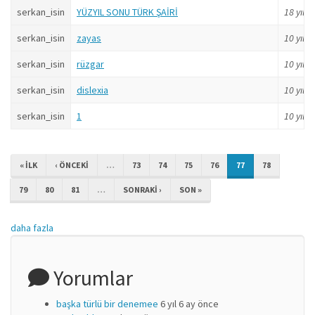
serkan_isin
YÜZYIL SONU TÜRK ŞAİRİ
18 yıl
ö
serkan_isin
zayas
10 yıl
ö
serkan_isin
rüzgar
10 yıl
ö
serkan_isin
dislexia
10 yıl
ö
serkan_isin
1
10 yıl
ö
« ILK
‹ ÖNCEKI
…
73
74
75
76
77
78
79
80
81
…
SONRAKI ›
SON »
daha fazla
Yorumlar
başka türlü bir denemee
6 yıl 6 ay önce