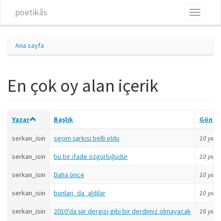
Ana içeriğe atla
pöetikâs
Toggle
navigati
Ana sayfa
En çok oy alan içerik
Yazar
Başlık
Gönde
serkan_isin
seçim şarkısı belli oldu
10 yıl
ö
serkan_isin
bu bir ifade özgürlüğüdür
10 yıl
ö
serkan_isin
Daha önce
10 yıl
ö
serkan_isin
bunlari_da_aldilar
10 yıl
ö
serkan_isin
2010'da şiir dergisi gibi bir derdimiz olmayacak
16 yıl
ö