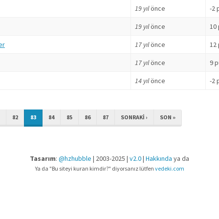
19 yıl
önce
-2 
19 yıl
önce
10
er
17 yıl
önce
12
17 yıl
önce
9 
14 yıl
önce
-2 
82
83
84
85
86
87
SONRAKI ›
SON »
Tasarım
:
@hzhubble
| 2003-2025 |
v2.0
|
Hakkında
ya da
Ya da "Bu siteyi kuran kimdir?" diyorsanız lütfen
vedeki.com