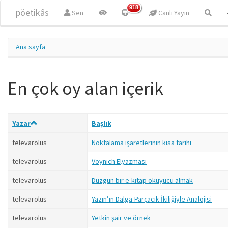
Ana içeriğe atla
918
pöetikâs
Sen
Canlı Yayın
Ana sayfa
En çok oy alan içerik
Yazar
Başlık
televarolus
Noktalama işaretlerinin kısa tarihi
televarolus
Voynich Elyazması
televarolus
Düzgün bir e-kitap okuyucu almak
televarolus
Yazın’ın Dalga-Parçacık İkiliğiyle Analojisi
televarolus
Yetkin şair ve örnek