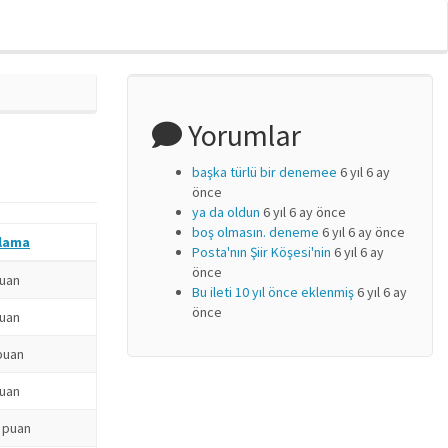
Yorumlar
başka türlü bir denemee
6 yıl 6 ay
önce
ya da oldun
6 yıl 6 ay önce
boş olmasın. deneme
6 yıl 6 ay önce
lama
Posta'nın Şiir Köşesi'nin
6 yıl 6 ay
önce
puan
Bu ileti 10 yıl önce eklenmiş
6 yıl 6 ay
önce
puan
puan
puan
 puan