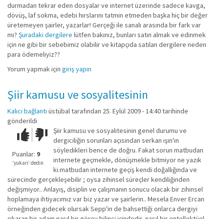
durmadan tekrar eden dosyalar ve internet üzerinde sadece kavga,
dövüş, laf sokma, edebi hırslarını tatmin etmeden başka hiç bir değer
üretemeyen şairler, yazarlar! Gerçeği ile sanalı arasında bir fark var
mı?
Şuradaki dergilere
lütfen bakınız, bunları satın almak ve edinmek
için ne gibi bir sebebimiz olabilir ve kitapçıda satılan dergilere neden
para ödemeliyiz??
Yorum yapmak için
giriş yapın
Şiir kamusu ve sosyalitesinin
Kalıcı bağlantı
üstübal
tarafından 25. Eylül 2009 - 14:40 tarihinde
gönderildi
Şiir kamusu ve sosyalitesinin genel durumu ve
Çok iyi!
O
dergiciliğin sorunları açısından serkan ışın'ın
kadar
söyledikleri bence de doğru. Fakat sorun matbudan
iyi
Puanlar:
9
internete geçmekle, dönüşmekle bitmiyor ne yazık
değil!
‘yukarı’ dedin
ki.matbudan internete geçiş kendi doğallığında ve
sürecinde gerçekleşebilir ; oysa zihinsel süreçler kendiliğinden
değişmiyor.. Anlayış, disiplin ve çalışmanın sonucu olacak bir zihinsel
hoplamaya ihtiyacımız var biz yazar ve şairlerin.. Mesela Enver Ercan
örneğinden gidecek olursak Sepp'in de bahsettiği onlarca dergiyi
çıkaran bir adam nasıl bir görev bilinci içindedir, nasıl bir entellektüel