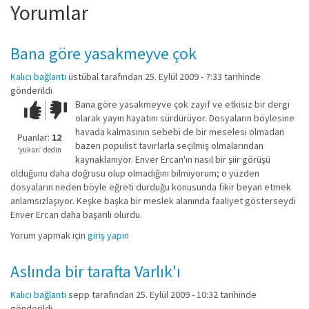
Yorumlar
Bana göre yasakmeyve çok
Kalıcı bağlantı
üstübal
tarafından 25. Eylül 2009 - 7:33 tarihinde
gönderildi
Bana göre yasakmeyve çok zayıf ve etkisiz bir dergi
Çok iyi!
O
olarak yayın hayatını sürdürüyor. Dosyaların böylesine
kadar
havada kalmasının sebebi de bir meselesi olmadan
iyi
Puanlar:
12
bazen populist tavırlarla seçilmiş olmalarından
değil!
‘yukarı’ dedin
kaynaklanıyor. Enver Ercan'ın nasıl bir şiir görüşü
olduğunu daha doğrusu olup olmadığını bilmiyorum; o yüzden
dosyaların neden böyle eğreti durduğu konusunda fikir beyan etmek
anlamsızlaşıyor. Keşke başka bir meslek alanında faaliyet gösterseydi
Enver Ercan daha başarılı olurdu.
Yorum yapmak için
giriş yapın
Aslında bir tarafta Varlık'ı
Kalıcı bağlantı
sepp
tarafından 25. Eylül 2009 - 10:32 tarihinde
gönderildi