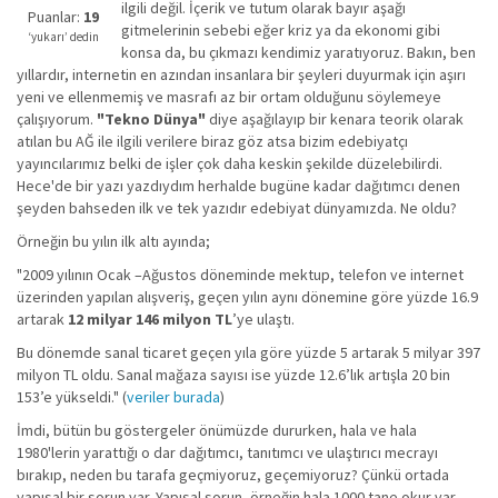
ilgili değil. İçerik ve tutum olarak bayır aşağı
iyi
Puanlar:
19
gitmelerinin sebebi eğer kriz ya da ekonomi gibi
değil!
‘yukarı’ dedin
konsa da, bu çıkmazı kendimiz yaratıyoruz. Bakın, ben
yıllardır, internetin en azından insanlara bir şeyleri duyurmak için aşırı
yeni ve ellenmemiş ve masrafı az bir ortam olduğunu söylemeye
çalışıyorum.
"Tekno Dünya"
diye aşağılayıp bir kenara teorik olarak
atılan bu AĞ ile ilgili verilere biraz göz atsa bizim edebiyatçı
yayıncılarımız belki de işler çok daha keskin şekilde düzelebilirdi.
Hece'de bir yazı yazdıydım herhalde bugüne kadar dağıtımcı denen
şeyden bahseden ilk ve tek yazıdır edebiyat dünyamızda. Ne oldu?
Örneğin bu yılın ilk altı ayında;
"2009 yılının Ocak –Ağustos döneminde mektup, telefon ve internet
üzerinden yapılan alışveriş, geçen yılın aynı dönemine göre yüzde 16.9
artarak
12 milyar 146 milyon TL
’ye ulaştı.
Bu dönemde sanal ticaret geçen yıla göre yüzde 5 artarak 5 milyar 397
milyon TL oldu. Sanal mağaza sayısı ise yüzde 12.6’lık artışla 20 bin
153’e yükseldi." (
veriler burada
)
İmdi, bütün bu göstergeler önümüzde dururken, hala ve hala
1980'lerin yarattığı o dar dağıtımcı, tanıtımcı ve ulaştırıcı mecrayı
bırakıp, neden bu tarafa geçmiyoruz, geçemiyoruz? Çünkü ortada
yapısal bir sorun var. Yapısal sorun, örneğin hala 1000 tane okur var