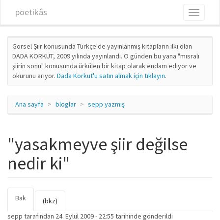
Ana içeriğe atla
pöetikâs
Toggle
navigati
Görsel Şiir konusunda Türkçe'de yayınlanmış kitapların ilki olan
DADA KORKUT, 2009 yılında yayınlandı. O günden bu yana "mısralı
şiirin sonu" konusunda ürkülen bir kitap olarak endam ediyor ve
okurunu arıyor.
Dada Korkut'u satın almak için tıklayın
.
Ana sayfa
bloglar
sepp yazmış
"yasakmeyve şiir değilse
nedir ki"
Bak
(etkin
Birincil sekmeler
(bkz)
sekme)
sepp
tarafından 24. Eylül 2009 - 22:55 tarihinde gönderildi