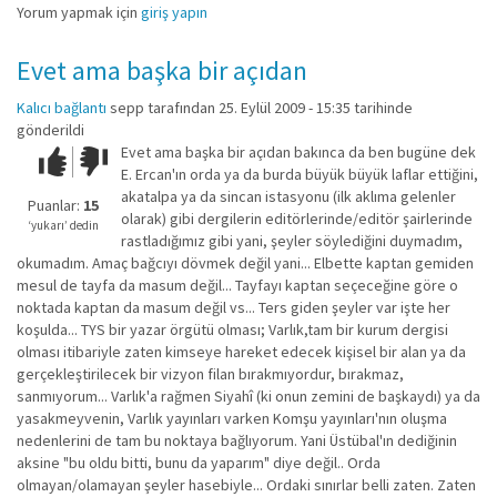
Yorum yapmak için
giriş yapın
Evet ama başka bir açıdan
Kalıcı bağlantı
sepp
tarafından 25. Eylül 2009 - 15:35 tarihinde
gönderildi
Evet ama başka bir açıdan bakınca da ben bugüne dek
Çok iyi!
O
E. Ercan'ın orda ya da burda büyük büyük laflar ettiğini,
kadar
akatalpa ya da sincan istasyonu (ilk aklıma gelenler
iyi
Puanlar:
15
olarak) gibi dergilerin editörlerinde/editör şairlerinde
değil!
‘yukarı’ dedin
rastladığımız gibi yani, şeyler söylediğini duymadım,
okumadım. Amaç bağcıyı dövmek değil yani... Elbette kaptan gemiden
mesul de tayfa da masum değil... Tayfayı kaptan seçeceğine göre o
noktada kaptan da masum değil vs... Ters giden şeyler var işte her
koşulda... TYS bir yazar örgütü olması; Varlık,tam bir kurum dergisi
olması itibariyle zaten kimseye hareket edecek kişisel bir alan ya da
gerçekleştirilecek bir vizyon filan bırakmıyordur, bırakmaz,
sanmıyorum... Varlık'a rağmen Siyahî (ki onun zemini de başkaydı) ya da
yasakmeyvenin, Varlık yayınları varken Komşu yayınları'nın oluşma
nedenlerini de tam bu noktaya bağlıyorum. Yani Üstübal'ın dediğinin
aksine "bu oldu bitti, bunu da yaparım" diye değil.. Orda
olmayan/olamayan şeyler hasebiyle... Ordaki sınırlar belli zaten. Zaten