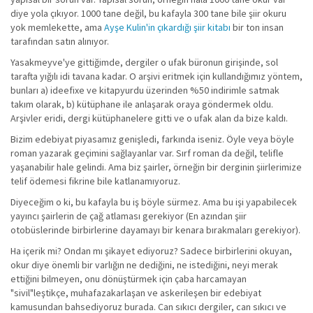
diye yola çıkıyor. 1000 tane değil, bu kafayla 300 tane bile şiir okuru
yok memlekette, ama
Ayşe Kulin'in çıkardığı şiir kitabı
bir ton insan
tarafından satın alınıyor.
Yasakmeyve'ye gittiğimde, dergiler o ufak büronun girişinde, sol
tarafta yığılı idi tavana kadar. O arşivi eritmek için kullandığımız yöntem,
bunları a) ideefixe ve kitapyurdu üzerinden %50 indirimle satmak
takım olarak, b) kütüphane ile anlaşarak oraya göndermek oldu.
Arşivler eridi, dergi kütüphanelere gitti ve o ufak alan da bize kaldı.
Bizim edebiyat piyasamız genişledi, farkında iseniz. Öyle veya böyle
roman yazarak geçimini sağlayanlar var. Sırf roman da değil, telifle
yaşanabilir hale gelindi. Ama biz şairler, örneğin bir derginin şiirlerimize
telif ödemesi fikrine bile katlanamıyoruz.
Diyeceğim o ki, bu kafayla bu iş böyle sürmez. Ama bu işi yapabilecek
yayıncı şairlerin de çağ atlaması gerekiyor (En azından şiir
otobüslerinde birbirlerine dayamayı bir kenara bırakmaları gerekiyor).
Ha içerik mi? Ondan mı şikayet ediyoruz? Sadece birbirlerini okuyan,
okur diye önemli bir varlığın ne dediğini, ne istediğini, neyi merak
ettiğini bilmeyen, onu dönüştürmek için çaba harcamayan
"sivil"leştikçe, muhafazakarlaşan ve askerileşen bir edebiyat
kamusundan bahsediyoruz burada. Can sıkıcı dergiler, can sıkıcı ve