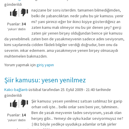
gönderildi
naçizane bir soru isterdim. tamamen bilmediğimden,
Çok iyi!
O
belki de yabancılıktan. nedir yahu bu şiir kamusu. yenir
kadar
mi? yani şiirinizi eğer bir ikinci kişiye gösterdiğiniz an
iyi
Puanlar:
34
zaten kamu malı olmeyor mu bu şiir denen şey? gerçi
değil!
‘yukarı’ dedin
zaten şiir yenen birşey olduğundan bence şiir kamusu
da yenebilmeli. zaten ben de yasakmeyvenin sadece adını seviyorum,
kimi sayılarında cidden fâideli bilgiler verdiği doğrudur, ben onu da
severim. inkar edemem. ama yasakmeyve yenen birşey olmasaydı
muhtemelen bakmazdım.
Yorum yapmak için
giriş yapın
Şiir kamusu: yesen yenilmez
Kalıcı bağlantı
üstübal
tarafından 25. Eylül 2009 - 21:40 tarihinde
gönderildi
Şiir kamusu: yesen yenilmez satsan satılmaz bir garip
Çok iyi!
O
orhan veli işte... belki onlar seni beni yer, tahminen..
kadar
Ben de yasak meyvenin tadını seviyorum, yasak olan
iyi
Puanlar:
14
herşey gibi... Yemeyi de uyku kadar seviyormuyuz ne?
değil!
‘yukarı’ dedin
:) Biz böyle yedikçe uyudukça adamlar ortak şiirler