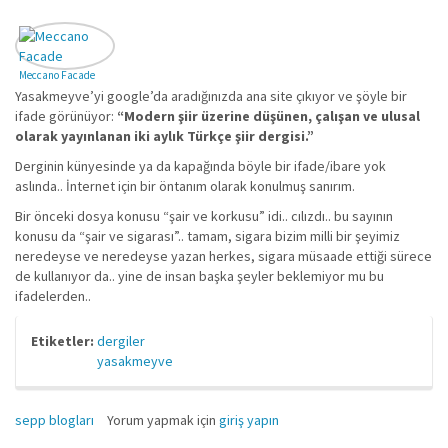
Meccano Facade
Yasakmeyve’yi google’da aradığınızda ana site çıkıyor ve şöyle bir
ifade görünüyor:
“Modern şiir üzerine düşünen, çalışan ve ulusal
olarak yayınlanan iki aylık Türkçe şiir dergisi.”
Derginin künyesinde ya da kapağında böyle bir ifade/ibare yok
aslında.. İnternet için bir öntanım olarak konulmuş sanırım.
Bir önceki dosya konusu “şair ve korkusu” idi.. cılızdı.. bu sayının
konusu da “şair ve sigarası”.. tamam, sigara bizim milli bir şeyimiz
neredeyse ve neredeyse yazan herkes, sigara müsaade ettiği sürece
de kullanıyor da.. yine de insan başka şeyler beklemiyor mu bu
ifadelerden..
Etiketler:
dergiler
yasakmeyve
sepp blogları
Yorum yapmak için
giriş yapın