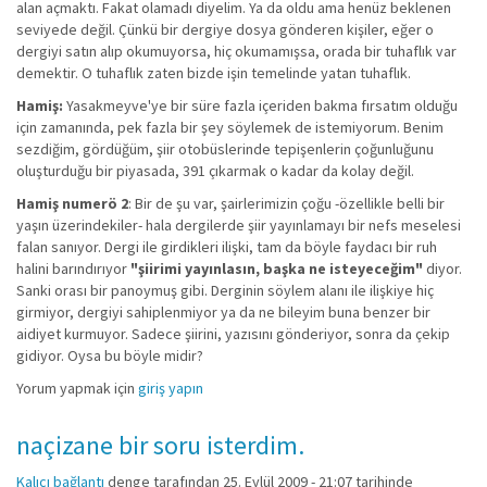
alan açmaktı. Fakat olamadı diyelim. Ya da oldu ama henüz beklenen
seviyede değil. Çünkü bir dergiye dosya gönderen kişiler, eğer o
dergiyi satın alıp okumuyorsa, hiç okumamışsa, orada bir tuhaflık var
demektir. O tuhaflık zaten bizde işin temelinde yatan tuhaflık.
Hamiş:
Yasakmeyve'ye bir süre fazla içeriden bakma fırsatım olduğu
için zamanında, pek fazla bir şey söylemek de istemiyorum. Benim
sezdiğim, gördüğüm, şiir otobüslerinde tepişenlerin çoğunluğunu
oluşturduğu bir piyasada, 391 çıkarmak o kadar da kolay değil.
Hamiş numerö 2
: Bir de şu var, şairlerimizin çoğu -özellikle belli bir
yaşın üzerindekiler- hala dergilerde şiir yayınlamayı bir nefs meselesi
falan sanıyor. Dergi ile girdikleri ilişki, tam da böyle faydacı bir ruh
halini barındırıyor
"şiirimi yayınlasın, başka ne isteyeceğim"
diyor.
Sanki orası bir panoymuş gibi. Derginin söylem alanı ile ilişkiye hiç
girmiyor, dergiyi sahiplenmiyor ya da ne bileyim buna benzer bir
aidiyet kurmuyor. Sadece şiirini, yazısını gönderiyor, sonra da çekip
gidiyor. Oysa bu böyle midir?
Yorum yapmak için
giriş yapın
naçizane bir soru isterdim.
Kalıcı bağlantı
denge
tarafından 25. Eylül 2009 - 21:07 tarihinde