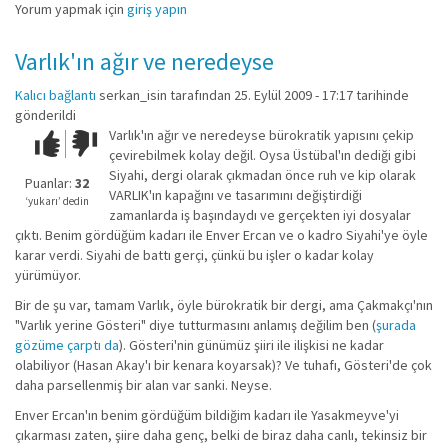
Yorum yapmak için
giriş yapın
Varlık'ın ağır ve neredeyse
Kalıcı bağlantı
serkan_isin
tarafından 25. Eylül 2009 - 17:17 tarihinde
gönderildi
Varlık'ın ağır ve neredeyse bürokratik yapısını çekip
Çok iyi!
O
çevirebilmek kolay değil. Oysa Üstübal'ın dediği gibi
kadar
Siyahi, dergi olarak çıkmadan önce ruh ve kip olarak
iyi
Puanlar:
32
VARLIK'ın kapağını ve tasarımını değiştirdiği
değil!
‘yukarı’ dedin
zamanlarda iş başındaydı ve gerçekten iyi dosyalar
çıktı. Benim gördüğüm kadarı ile Enver Ercan ve o kadro Siyahi'ye öyle
karar verdi. Siyahi de battı gerçi, çünkü bu işler o kadar kolay
yürümüyor.
Bir de şu var, tamam Varlık, öyle bürokratik bir dergi, ama Çakmakçı'nın
"Varlık yerine Gösteri" diye tutturmasını anlamış değilim ben (
şurada
gözüme çarptı da
). Gösteri'nin günümüz şiiri ile ilişkisi ne kadar
olabiliyor (Hasan Akay'ı bir kenara koyarsak)? Ve tuhafı, Gösteri'de çok
daha parsellenmiş bir alan var sanki. Neyse.
Enver Ercan'ın benim gördüğüm bildiğim kadarı ile Yasakmeyve'yi
çıkarması zaten, şiire daha genç, belki de biraz daha canlı, tekinsiz bir