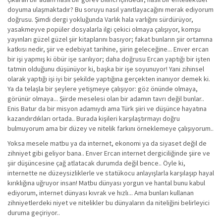
doyuma ulaşmaktadır? Bu soruyu nasıl yanıtlayacağını merak ediyorum
doğrusu. Şimdi dergi yokluğunda Varlık hala varlığını sürdürüyor,
yasakmeyve popüler dosyalarla ilgi çekici olmaya çalışıyor, komşu
yayınları güzel güzel şiir kitaplarını basıyor; fakat bunların şiir ortamına
katkısı nedir, şiir ve edebiyat tarihine, şiirin geleceğine... Enver ercan
bir işi yapmış ki öbür işe sarılıyor; daha doğrusu Ercan yaptığı bir işten
tatmin olduğunu düşünüyor ki, başka bir işe soyunuyor! Yani zihinsel
olarak yaptığı işi iyi bir şekilde yaptığına gerçekten inanıyor demek ki.
Ya da telaşla bir şeylere yetişmeye çalışıyor: göz önünde olmaya,
görünür olmaya... Şiirde meselesi olan bir adamın tavrı değil bunlar..
Enis Batur da bir misyon adamıydı ama Türk şiiri ve düşünce hayatına
kazandırdıkları ortada.. Burada kişileri karşılaştırmayı doğru
bulmuyorum ama bir düzey ve nitelik farkını örneklemeye çalışıyorum..
Yoksa mesele matbu ya da internet, ekonomi ya da siyaset değil de
zihniyet gibi geliyor bana.. Enver Ercan internet dergiciliğinde şiire ve
şiir düşüncesine çağ atlatacak durumda değil bence.. Öyle ki,
internette ne düzeysizliklerle ve statükocu anlayışlarla karşılaşıp hayal
kırıklığına uğruyor insan! Matbu dünyası yorgun ve hantal bunu kabul
ediyorum, internet dünyası kıvrak ve hızlı... Ama bunları kullanan
zihniyetlerdeki niyet ve nitelikler bu dünyaların da niteliğini belirleyici
duruma geçiriyor..