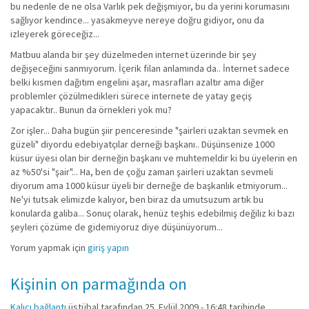
bu nedenle de ne olsa Varlık pek değişmiyor, bu da yerini korumasını
sağlıyor kendince... yasakmeyve nereye doğru gidiyor, onu da
izleyerek göreceğiz...
Matbuu alanda bir şey düzelmeden internet üzerinde bir şey
değişeceğini sanmıyorum. İçerik filan anlamında da.. İnternet sadece
belki kısmen dağıtım engelini aşar, masrafları azaltır ama diğer
problemler çözülmedikleri sürece internete de yatay geçiş
yapacaktır.. Bunun da örnekleri yok mu?
Zor işler... Daha bugün şiir penceresinde "şairleri uzaktan sevmek en
güzeli" diyordu edebiyatçılar derneği başkanı.. Düşünsenize 1000
küsur üyesi olan bir derneğin başkanı ve muhtemeldir ki bu üyelerin en
az %50'si "şair"... Ha, ben de çoğu zaman şairleri uzaktan sevmeli
diyorum ama 1000 küsur üyeli bir derneğe de başkanlık etmiyorum...
Ne'yi tutsak elimizde kalıyor, ben biraz da umutsuzum artık bu
konularda galiba... Sonuç olarak, henüz teşhis edebilmiş değiliz ki bazı
şeyleri çözüme de gidemiyoruz diye düşünüyorum...
Yorum yapmak için
giriş yapın
Kişinin on parmağında on
Kalıcı bağlantı
üstübal
tarafından 25. Eylül 2009 - 16:48 tarihinde