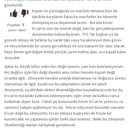
gönderildi
Kişinin on parmağında on marifeti olmasını ben de
Çok iyi!
O
takdirle karşılarım fakat bu marifetler bir hikmete
kadar
dönüşmüyorsa düşünmek lazım... Burada Enver
iyi
Puanlar:
7
Ercan'ın ismi de önemli değil, ben bir gerçekleşmeme
değil!
‘yukarı’ dedin
durumundan bahsediyorum.. TYS 'de başkan ya da
görevli olması ile birlikte bu Varlık'taki veya Yasakmeyve'deki görev
ve misyonlarında bir sinerji gerçekleşti mi ona bakarım bir okur olarak..
hayır benim gördüğüm bölük pörçük yarım kalmış işler, ucu kapalı kalan
dosyalar..
Şükür ki, beylik laflar eden biri değil sanırım, yani ben hatırlamıyorum..
Hiç değilse öyle biri değil diyelim ama zaten mesele kişisel değil
icraatla ilgili.. Zihniyetin kendini sinerjik kılamaması ve doğurucu üretici
olamaması ile ilgili. Siyahi ise bu çalışmaların içinde en işlevli
deneyimdi, siyahi'deki ekibin dinamikliğinden kaynaklanıyordu bu da,
Ercan'ın buradaki katkısını bilemiyorum; eğer onun da katkısı varsa
kutlamak düşer bize.. Fakat şiir konusunda Enver Ercan'ın yetersiz ve
verimsiz kalışını açıklamıyor bu da.. Tekrar ediyorum buradaki mesele
Ercan değil bu zihniyettir; Ercan olmasa başka biri de böyle bir
kurumsallık ve yapılanma içinde farklı davranamaz.. Belki bu zihniyetin
öbeklendiği alanları tartışmak gerekecek..