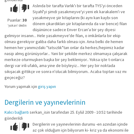
Aslında bir tarafta Varlık'ı bir tarafta TYS'yi önceden
Çok iyi!
O
Siyahî'yi şimdi yasakmeyve'yi yeni ek karakalem'i ve
kadar
yasakmeyve şiir kitaplarını (ki aynı kan kaybı son
iyi
Puanlar:
30
dönem çıkardıkları şiir kitaplarında da var bence) filan
değil!
‘yukarı’ dedin
düşününce sadece Enver Ercan'a bir şey diyesi
gelmiyor insanın... Hele yasakmeyve'de filan, o imkânlarla bir ekip
olması gerekiyor galiba daha farklı olması için. Ama belki de hemen
hemen her yanımızdaki "tatsızlık"tan onlar da herkes/hepimiz kadar
nasip almış görünüyorlar... Yani bir şekilde merkez olmamaya çalışarak
merkeze oturmuşken başka bir şey bekleniyor.. Yoksa işte t-onlarca
dergi var irili ufaklı, ama yine de böyleyiz... Her şey bir noktada
sıkışacak gittikçe ve sonra n'olucak bilmiyorum.. Acaba toptan vaz mı
geçeceğiz?
Yorum yapmak için
giriş yapın
Dergilerin ve yayınevlerinin
Kalıcı bağlantı
serkan_isin
tarafından 25. Eylül 2009 - 10:52 tarihinde
gönderildi
Dergilerin ve yayınevlerinin durumu -en azından içinde
Çok iyi!
O
az çok olduğum için biliyorum ki- kriz ya da ekonomi ile
kadar