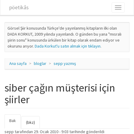
Ana içeriğe atla
pöetikâs
Toggle
navigati
Görsel Şiir konusunda Türkçe'de yayınlanmış kitapların ilki olan
DADA KORKUT, 2009 yılında yayınlandı. O günden bu yana "mısralı
şiirin sonu" konusunda ürkülen bir kitap olarak endam ediyor ve
okurunu arıyor.
Dada Korkut'u satın almak için tıklayın
.
Ana sayfa
bloglar
sepp yazmış
siber çağın müşterisi için
şiirler
Bak
(etkin
Birincil sekmeler
(bkz)
sekme)
sepp
tarafından 29. Ocak 2010 - 9:03 tarihinde gönderildi