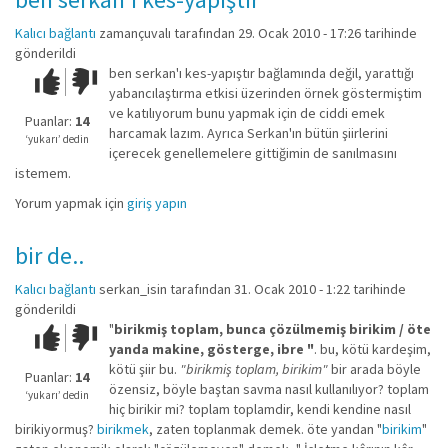
Kalıcı bağlantı
zamançuvalı
tarafından 29. Ocak 2010 - 17:26 tarihinde
gönderildi
ben serkan'ı kes-yapıştır bağlamında değil, yarattığı
Çok iyi!
O
yabancılaştırma etkisi üzerinden örnek göstermiştim
kadar
ve katılıyorum bunu yapmak için de ciddi emek
iyi
Puanlar:
14
harcamak lazım. Ayrıca Serkan'ın bütün şiirlerini
değil!
‘yukarı’ dedin
içerecek genellemelere gittiğimin de sanılmasını
istemem.
Yorum yapmak için
giriş yapın
bir de..
Kalıcı bağlantı
serkan_isin
tarafından 31. Ocak 2010 - 1:22 tarihinde
gönderildi
"
birikmiş toplam, bunca çözülmemiş birikim / öte
Çok iyi!
O
yanda makine, gösterge, ibre "
. bu, kötü kardeşim,
kadar
kötü şiir bu.
"birikmiş toplam, birikim"
bir arada böyle
iyi
Puanlar:
14
özensiz, böyle baştan savma nasıl kullanılıyor? toplam
değil!
‘yukarı’ dedin
hiç birikir mi? toplam toplamdir, kendi kendine nasıl
birikiyormuş?
birikmek
, zaten toplanmak demek. öte yandan "
birikim
"