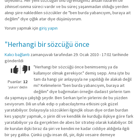
diyebiliriz. Her yeni sözcüğün onu öğrendiğimiz andan itibaren bir
zihinsel ısınma süreci vardır ve bu süreç yaşanmadan olduğu yerden
alınıp şiire nakledilen sözcükler de "ben burda yabancıyım, buraya ait
değilim" diye çığlık atar diye düşünüyorum.
Yorum yapmak için
giriş yapın
"Herhangi bir sözcüğü önce
Kalıcı bağlantı
zamançuvalı
tarafından 29. Ocak 2010 - 17:02 tarihinde
gönderildi
"Herhangi bir sözcüğü önce benimsemiş ya da
Çok iyi!
O
kullanıyor olmak gerekiyor." demiş sepp. Ama işte bu
kadar
tam da hangi şiir anlayışıyla ne yapıldığı ile alakalı değil
iyi
Puanlar:
12
mi? Kelimelerin "ben burda yabancıyım, buraya ait
değil!
‘yukarı’ dedin
değilim" diye bağırmaları örneğin dadaist şiirlerin tam
da yapmaya çalıştığı şeydir. Ben Serkan Işın'ın şiirlerini de bu yüzden
seviyorum. Dili un ufak edip o yabacılaştırma etkisini çok güzel
yaratabiliyor. Dolayısıyla sözcükleri ilginçlik olsun diye ordan burdan
kes yapıştır yapmak, o şiirin dil ve kendilik ile kurduğu ilişkiye göre fark
yaratabiliyor ya da gerçekten de abes bir strateji olarak kalabiliyor. Dil
ile kurulan ilişki biraz da şiiri ve kendini ne kadar ciddiye aldığınla ilgili
bir şey galiba. Çünkü çoğu insan dil, şiir, ilişki vesaire demeye