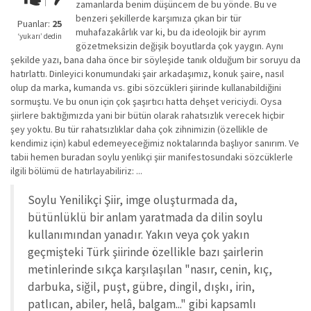
zamanlarda benim düşüncem de bu yönde. Bu ve
kadar
benzeri şekillerde karşımıza çıkan bir tür
iyi
Puanlar:
25
muhafazakârlık var ki, bu da ideolojik bir ayrım
değil!
‘yukarı’ dedin
gözetmeksizin değişik boyutlarda çok yaygın. Aynı
şekilde yazı, bana daha önce bir söyleşide tanık olduğum bir soruyu da
hatırlattı. Dinleyici konumundaki şair arkadaşımız, konuk şaire, nasıl
olup da marka, kumanda vs. gibi sözcükleri şiirinde kullanabildiğini
sormuştu. Ve bu onun için çok şaşırtıcı hatta dehşet vericiydi. Oysa
şiirlere baktığımızda yani bir bütün olarak rahatsızlık verecek hiçbir
şey yoktu. Bu tür rahatsızlıklar daha çok zihnimizin (özellikle de
kendimiz için) kabul edemeyeceğimiz noktalarında başlıyor sanırım. Ve
tabii hemen buradan soylu yenlikçi şiir manifestosundaki sözcüklerle
ilgili bölümü de hatırlayabiliriz: ...
Soylu Yenilikçi Şiir, imge oluşturmada da,
bütünlüklü bir anlam yaratmada da dilin soylu
kullanımından yanadır. Yakın veya çok yakın
geçmişteki Türk şiirinde özellikle bazı şairlerin
metinlerinde sıkça karşılaşılan "nasır, cenin, kıç,
darbuka, siğil, puşt, gübre, dingil, dışkı, irin,
patlıcan, abiler, helâ, balgam..." gibi kapsamlı