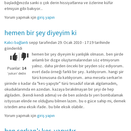
başladığınızda sanki o çok derin hissiyatlarına ve özlerine küfür
etmişsin gibi bakıyor...
Yorum yapmak için
giriş yapın
hemen bir şey diyeyim ki
Kalıcı bağlantı
sepp
tarafından 29. Ocak 2010 - 17:19 tarihinde
gönderildi
hemen bir şey diyeyim ki yanlışlık olmasın.. ben şiirde
Çok iyi!
O
anlamlı bir dizge oluşturmalarından söz etmiyorum
kadar
yalnız.. daha şiirden önceki bir şeyden söz ediyorum..
iyi
Puanlar:
14
evet dada örneği farklı bir şey.. katılıyorum.. hangi şiir
değil!
‘yukarı’ dedin
türü konusuna da katılıyorum.. ama mesela serkan'ın
şiirinde o kadar da "kes-yapıştır" türü tesadüf olarak algılamadım,
okuduklarımda en azından.. kazaya bırakılmayan bir şeyi de hep
algıladım.. (kendi kendi adıma) ve de ben aslında bi yeri bombalamak
istiyosan elinde ne olduğunu bilmen lazım.. bu o güce sahip mi, demek
istedim ama eksik ifade.. bu bile eksik olabilir..
Yorum yapmak için
giriş yapın
ben serkan'ı kes-yapıştır