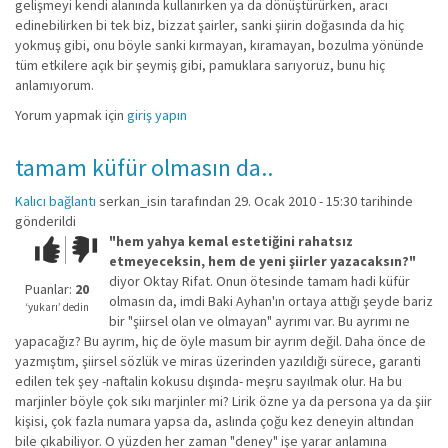
gelişmeyi kendi alanında kullanırken ya da dönüştürürken, aracı
edinebilirken bi tek biz, bizzat şairler, sanki şiirin doğasında da hiç
yokmuş gibi, onu böyle sanki kırmayan, kıramayan, bozulma yönünde
tüm etkilere açık bir şeymiş gibi, pamuklara sarıyoruz, bunu hiç
anlamıyorum.
Yorum yapmak için
giriş yapın
tamam küfür olmasın da..
Kalıcı bağlantı
serkan_isin
tarafından 29. Ocak 2010 - 15:30 tarihinde
gönderildi
"hem yahya kemal estetiğini rahatsız
Çok iyi!
O
etmeyeceksin, hem de yeni şiirler yazacaksın?"
kadar
diyor Oktay Rifat. Onun ötesinde tamam hadi küfür
iyi
Puanlar:
20
olmasın da, imdi Baki Ayhan'ın ortaya attığı şeyde bariz
değil!
‘yukarı’ dedin
bir "şiirsel olan ve olmayan" ayrımı var. Bu ayrımı ne
yapacağız? Bu ayrım, hiç de öyle masum bir ayrım değil. Daha önce de
yazmıştım, şiirsel sözlük ve miras üzerinden yazıldığı sürece, garanti
edilen tek şey -naftalin kokusu dışında- meşru sayılmak olur. Ha bu
marjinler böyle çok sıkı marjinler mi? Lirik özne ya da persona ya da şiir
kişisi, çok fazla numara yapsa da, aslında çoğu kez deneyin altından
bile çıkabiliyor. O yüzden her zaman "deney" işe yarar anlamına