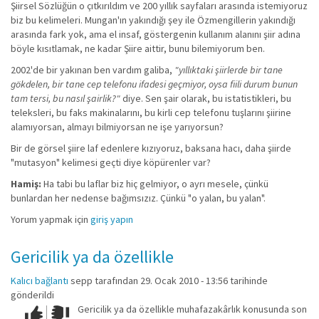
Şiirsel Sözlüğün o çıtkırıldım ve 200 yıllık sayfaları arasında istemiyoruz
biz bu kelimeleri. Mungan'ın yakındığı şey ile Özmengillerin yakındığı
arasında fark yok, ama el insaf, göstergenin kullanım alanını şiir adına
böyle kısıtlamak, ne kadar Şiire aittir, bunu bilemiyorum ben.
2002'de bir yakınan ben vardım galiba,
"yıllıktaki şiirlerde bir tane
gökdelen, bir tane cep telefonu ifadesi geçmiyor, oysa fiili durum bunun
tam tersi, bu nasıl şairlik?"
diye. Sen şair olarak, bu istatistikleri, bu
teleksleri, bu faks makinalarını, bu kirli cep telefonu tuşlarını şiirine
alamıyorsan, almayı bilmiyorsan ne işe yarıyorsun?
Bir de görsel şiire laf edenlere kızıyoruz, baksana hacı, daha şiirde
"mutasyon" kelimesi geçti diye köpürenler var?
Hamiş:
Ha tabi bu laflar biz hiç gelmiyor, o ayrı mesele, çünkü
bunlardan her nedense bağımsızız. Çünkü "o yalan, bu yalan".
Yorum yapmak için
giriş yapın
Gericilik ya da özellikle
Kalıcı bağlantı
sepp
tarafından 29. Ocak 2010 - 13:56 tarihinde
gönderildi
Gericilik ya da özellikle muhafazakârlık konusunda son
Çok iyi!
O