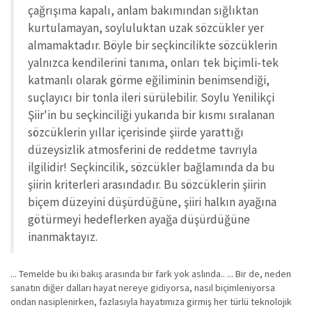
çağrışıma kapalı, anlam bakımından sığlıktan
kurtulamayan, soyluluktan uzak sözcükler yer
almamaktadır. Böyle bir seçkincilikte sözcüklerin
yalnızca kendilerini tanıma, onları tek biçimli-tek
katmanlı olarak görme eğiliminin benimsendiği,
suçlayıcı bir tonla ileri sürülebilir. Soylu Yenilikçi
Şiir'in bu seçkinciliği yukarıda bir kısmı sıralanan
sözcüklerin yıllar içerisinde şiirde yarattığı
düzeysizlik atmosferini de reddetme tavrıyla
ilgilidir! Seçkincilik, sözcükler bağlamında da bu
şiirin kriterleri arasındadır. Bu sözcüklerin şiirin
biçem düzeyini düşürdüğüne, şiiri halkın ayağına
götürmeyi hedeflerken ayağa düşürdüğüne
inanmaktayız.
... Temelde bu iki bakış arasında bir fark yok aslında.. ... Bir de, neden
sanatın diğer dalları hayat nereye gidiyorsa, nasıl biçimleniyorsa
ondan nasiplenirken, fazlasıyla hayatımıza girmiş her türlü teknolojik