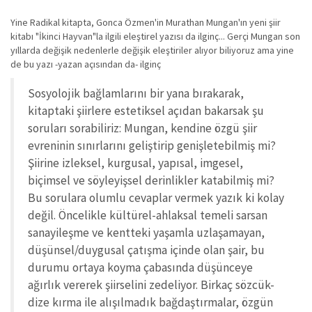
Yine Radikal kitapta, Gonca Özmen'in Murathan Mungan'ın yeni şiir
kitabı "İkinci Hayvan"la ilgili eleştirel yazısı da ilginç... Gerçi Mungan son
yıllarda değişik nedenlerle değişik eleştiriler alıyor biliyoruz ama yine
de bu yazı -yazan açısından da- ilginç
Sosyolojik bağlamlarını bir yana bırakarak,
kitaptaki şiirlere estetiksel açıdan bakarsak şu
soruları sorabiliriz: Mungan, kendine özgü şiir
evreninin sınırlarını geliştirip genişletebilmiş mi?
Şiirine izleksel, kurgusal, yapısal, imgesel,
biçimsel ve söyleyişsel derinlikler katabilmiş mi?
Bu sorulara olumlu cevaplar vermek yazık ki kolay
değil. Öncelikle kültürel-ahlaksal temeli sarsan
sanayileşme ve kentteki yaşamla uzlaşamayan,
düşünsel/duygusal çatışma içinde olan şair, bu
durumu ortaya koyma çabasında düşünceye
ağırlık vererek şiirselini zedeliyor. Birkaç sözcük-
dize kırma ile alışılmadık bağdaştırmalar, özgün