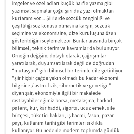
imgeler ve özel adları küçük harfle yazma gibi
yazımsal sapmalar çoğu şiiri düz yazı olmaktan
kurtaramıyor. ... Şiirlerde sözcük zenginliği ve
çeşitliliği söz konusu olmasına karşın; sözcük
seçimine ve ekonomisine, dize kuruluşuna özen
gösterildiğini söylemek zor. Bunlar arasında birçok
bilimsel, teknik terim ve kavramlar da bulunuyor.
Örneğin değişim; dolaylı olarak, çağrışımlar
yaratılarak, duyumsatılarak değil de doğrudan
“mutasyon” gibi bilimsel bir terimle dile getiriliyor.
“şiir hiçbir çağda yakın olmadı bu kadar ekonomi
bilgisine,/ astro-fizik, sibernetik ve genetiğe”
diyen şair, ekonomiyle ilgili bir makalede
rastlayabileceğimiz borsa, metalaşma, barkod,
patent, kur, kâr haddi, sigorta, ucuz emek, aile
bütçesi, tüketici hakları, iş hacmi, fason, pazar
payı, kullanım tarihi gibi terimleri sıklıkla
kullanıyor. Bu nedenle modern toplumda günlük