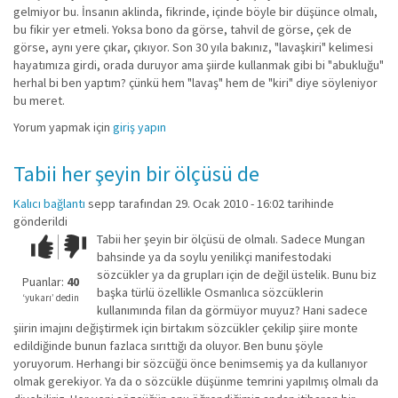
gelmiyor bu. İnsanın aklinda, fikrinde, içinde böyle bir düşünce olmalı,
bu fikir yer etmeli. Yoksa bono da görse, tahvil de görse, çek de
görse, aynı yere çıkar, çıkıyor. Son 30 yıla bakınız, "lavaşkiri" kelimesi
hayatımıza girdi, orada duruyor ama şiirde kullanmak gibi bi "abukluğu"
herhal bi ben yaptım? çünkü hem "lavaş" hem de "kiri" diye söyleniyor
bu meret.
Yorum yapmak için
giriş yapın
Tabii her şeyin bir ölçüsü de
Kalıcı bağlantı
sepp
tarafından 29. Ocak 2010 - 16:02 tarihinde
gönderildi
Tabii her şeyin bir ölçüsü de olmalı. Sadece Mungan
Çok iyi!
O
bahsinde ya da soylu yenilikçi manifestodaki
kadar
sözcükler ya da grupları için de değil üstelik. Bunu biz
iyi
Puanlar:
40
başka türlü özellikle Osmanlıca sözcüklerin
değil!
‘yukarı’ dedin
kullanımında filan da görmüyor muyuz? Hani sadece
şiirin imajını değiştirmek için birtakım sözcükler çekilip şiire monte
edildiğinde bunun fazlaca sırıttığı da oluyor. Ben bunu şöyle
yoruyorum. Herhangi bir sözcüğü önce benimsemiş ya da kullanıyor
olmak gerekiyor. Ya da o sözcükle düşünme temrini yapılmış olmalı da