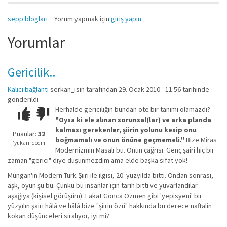
sepp blogları
Yorum yapmak için
giriş yapın
Yorumlar
Gericilik..
Kalıcı bağlantı
serkan_isin
tarafından 29. Ocak 2010 - 11:56 tarihinde
gönderildi
Herhalde gericiliğin bundan öte bir tanımı olamazdı?
Çok iyi!
O
"Oysa ki ele alınan sorunsal(lar) ve arka planda
kadar
kalması gerekenler, şiirin yolunu kesip onu
iyi
Puanlar:
32
boğmamalı ve onun önüne geçmemeli."
Bize Miras
değil!
‘yukarı’ dedin
Modernizmin Masalı bu. Onun çağrısı. Genç şairi hiç bir
zaman "gerici" diye düşünmezdim ama elde başka sıfat yok!
Mungan'ın Modern Türk Şiiri ile ilgisi, 20. yüzyılda bitti. Ondan sonrası,
aşk, oyun şu bu. Çünkü bu insanlar için tarih bitti ve yuvarlandılar
aşağıya (kişisel görüşüm). Fakat Gonca Özmen gibi 'yepisyeni' bir
yüzyılın şairi hâlâ ve hâlâ bize "şiirin özü" hakkında bu derece naftalin
kokan düşünceleri sıralıyor, iyi mi?