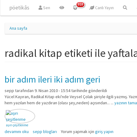
Ana içeriğe atla
918
pöetikâs
Sen
Canlı Yayın
Ana sayfa
radikal kitap etiketi ile yafta
bir adım ileri iki adım geri
sepp
tarafından 9. Nisan 2010 - 15:54 tarihinde gönderildi
Yücel Kayıran, Radikal Kitap eki'nde Veysel Çolak şiiriyle ilgili yazmış. Y
hem yazılan hem de yazdıran (olası şey,neden) açısından... ...
yazının tama
aşırı çeşitlenme
bir adım ileri iki adım geri hakkında
devamını oku
sepp blogları
Yorum yapmak için
giriş yapın