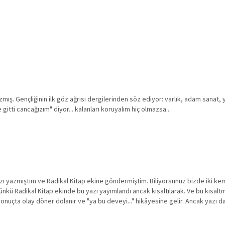
ış. Gençliğinin ilk göz ağrısı dergilerinden söz ediyor: varlık, adam sanat, y
gitti cancağızım" diyor... kalanları koruyalım hiç olmazsa...
azı yazmıştım ve Radikal Kitap ekine göndermiştim. Biliyorsunuz bizde iki kem
günkü Radikal Kitap ekinde bu yazı yayımlandı ancak kısaltılarak. Ve bu kısal
. Sonuçta olay döner dolanır ve "ya bu deveyi..." hikâyesine gelir. Ancak yazı da