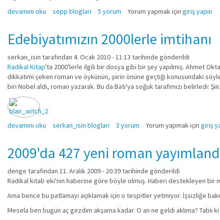
Garip, 1950 Kuşağı ya da İkinci Yeni hakkında
devamını oku
sepp blogları
5 yorum
Yorum yapmak için
giriş yapın
Edebiyatımızın 2000lerle imtihanı
serkan_isin
tarafından 4. Ocak 2010 - 11:13 tarihinde gönderildi
Radikal Kitap
'ta 2000'lerle ilgili bir dosya gibi bir şey yapılmış. Ahmet 
dikkatimi çeken roman ve öykünün, şiirin önüne geçtiği konusundaki söyl
biri Nobel aldı, roman yazarak. Bu da Batı'ya soğuk tarafımızı belirledi: Şiir
Edebiyatımızın 2000lerle imtihanı hakkında
devamını oku
serkan_isin blogları
3 yorum
Yorum yapmak için
giriş y
2009'da 427 yeni roman yayımland
denge
tarafından 11. Aralık 2009 - 20:39 tarihinde gönderildi
Radikal kitab eki'nin haberine göre böyle olmuş. Haberi destekleyen bir 
Ama bence bu patlamayı açıklamak için o tespitler yetmiyor. İşsizliğe bak
Mesela ben bugün aç gezdim akşama kadar. O an ne geldi aklıma? Tabii ki