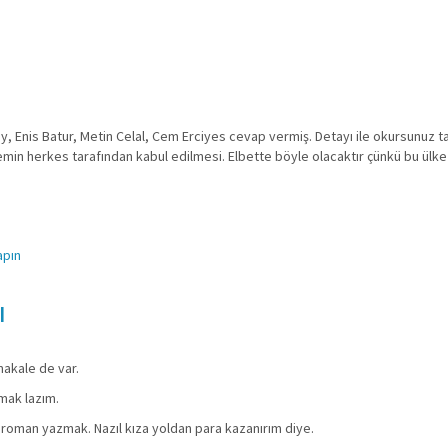
Oktay, Enis Batur, Metin Celal, Cem Erciyes cevap vermiş. Detayı ile okursunuz
emin herkes tarafından kabul edilmesi. Elbette böyle olacaktır çünkü bu ülk
.
apın
ı
makale de var.
mak lazım.
 roman yazmak. Nazıl kıza yoldan para kazanırım diye.