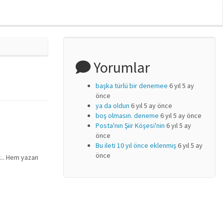
Yorumlar
başka türlü bir denemee
6 yıl 5 ay
önce
ya da oldun
6 yıl 5 ay önce
boş olmasın. deneme
6 yıl 5 ay önce
Posta'nın Şiir Köşesi'nin
6 yıl 5 ay
önce
Bu ileti 10 yıl önce eklenmiş
6 yıl 5 ay
önce
r... Hem yazan