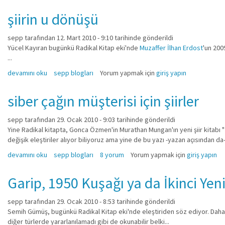
şiirin u dönüşü
sepp
tarafından 12. Mart 2010 - 9:10 tarihinde gönderildi
Yücel Kayıran bugünkü Radikal Kitap eki'nde
Muzaffer İlhan Erdost
'un 2009
...
şiirin u dönüşü hakkında
devamını oku
sepp blogları
Yorum yapmak için
giriş yapın
siber çağın müşterisi için şiirler
sepp
tarafından 29. Ocak 2010 - 9:03 tarihinde gönderildi
Yine Radikal kitapta, Gonca Özmen'in Murathan Mungan'ın yeni şiir kitabı "İki
değişik eleştiriler alıyor biliyoruz ama yine de bu yazı -yazan açısından da-
siber çağın müşterisi için şiirler hakkında
devamını oku
sepp blogları
8 yorum
Yorum yapmak için
giriş yapın
Garip, 1950 Kuşağı ya da İkinci Yen
sepp
tarafından 29. Ocak 2010 - 8:53 tarihinde gönderildi
Semih Gümüş, bugünkü Radikal Kitap eki'nde eleştiriden söz ediyor. Daha 
diğer türlerde yararlanılamadı gibi de okunabilir belki...