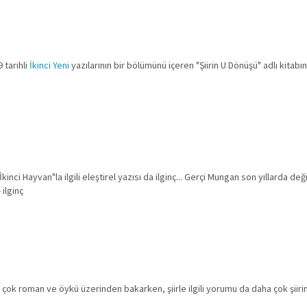
 tarihli
İkinci Yeni
yazılarının bir bölümünü içeren "Şiirin U Dönüşü" adlı kitabı
nci Hayvan"la ilgili eleştirel yazısı da ilginç... Gerçi Mungan son yıllarda de
 ilginç
i
çok roman ve öykü üzerinden bakarken, şiirle ilgili yorumu da daha çok şiiri