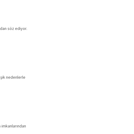
ndan söz ediyor.
ğişik nedenlerle
n imkanlarından