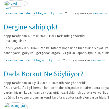
Novel
2009'da 427 yeni roman yayımlandı hakkında
devamını oku
denge blogları
3 yorum
Yorum yapmak için
giriş yapın
Dergine sahip çık!
sepp
tarafından 4. Aralık 2009 - 10:11 tarihinde gönderildi
Ama hangisine?
Derviş Şentekin bugünkü Radikal Kitapta köşesinde bu başlıkla bir yazı yazm
sanat, yarın, gökyüzü, gergedan argos... virgül'ün kapanışı için "dün, dünle 
Dergine sahip çık! hakkında
devamını oku
sepp blogları
2 yorum
Yorum yapmak için
giriş yapın
Dada Korkut Ne Söylüyor?
sepp
tarafından 18. Eylül 2009 - 10:00 tarihinde gönderildi
"Dada Korkut"la ilgili hemen hemen kitabın çıkışından bir süre sonra bir y
vardır. İkisinin kapısından da kolay girilmez. Beklemek gerekir vs. vs. Bu
değilim. Bir yayım organının kendi kuralları, editöryal ilkeleri vardır filan.