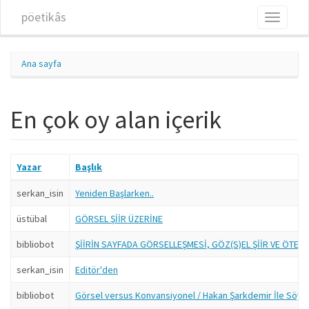
Ana içeriğe atla
pöetikâs
Toggle
navigati
Ana sayfa
En çok oy alan içerik
Yazar
Başlık
serkan_isin
Yeniden Başlarken..
üstübal
GÖRSEL ŞİİR ÜZERİNE
bibliobot
ŞİİRİN SAYFADA GÖRSELLEŞMESİ, GÖZ(S)EL ŞİİR VE ÖTESİ
serkan_isin
Editör'den
bibliobot
Görsel versus Konvansiyonel / Hakan Şarkdemir İle Söyle