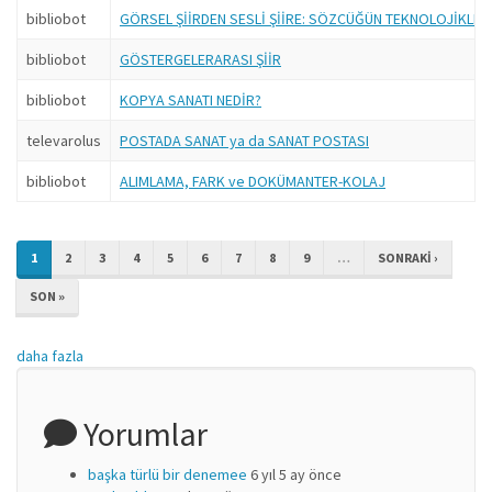
bibliobot
GÖRSEL ŞİİRDEN SESLİ ŞİİRE: SÖZCÜĞÜN TEKNOLOJİKLEŞ
bibliobot
GÖSTERGELERARASI ŞİİR
bibliobot
KOPYA SANATI NEDİR?
televarolus
POSTADA SANAT ya da SANAT POSTASI
bibliobot
ALIMLAMA, FARK ve DOKÜMANTER-KOLAJ
1
2
3
4
5
6
7
8
9
…
SONRAKI ›
SON »
daha fazla
Yorumlar
başka türlü bir denemee
6 yıl 5 ay önce