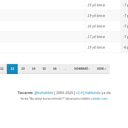
19 yıl
önce
-7
19 yıl
önce
-7
16 yıl
önce
-7
17 yıl
önce
-7
19 yıl
önce
-6
11
12
13
14
15
16
…
SONRAKI ›
SON »
Tasarım
:
@hzhubble
| 2003-2025 |
v2.0
|
Hakkında
ya da
Ya da "Bu siteyi kuran kimdir?" diyorsanız lütfen
vedeki.com