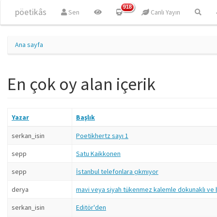
Ana içeriğe atla
918
pöetikâs
Sen
Canlı Yayın
Ana sayfa
En çok oy alan içerik
Yazar
Başlık
serkan_isin
Poetikhertz sayı 1
sepp
Satu Kaikkonen
sepp
İstanbul telefonlara çıkmıyor
derya
mavi veya siyah tükenmez kalemle dokunaklı ve 
serkan_isin
Editör'den