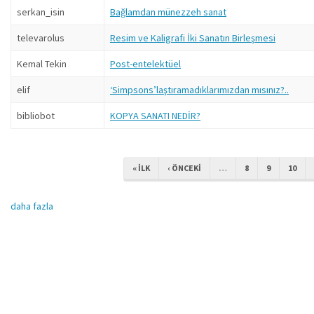
serkan_isin
Bağlamdan münezzeh sanat
televarolus
Resim ve Kaligrafi İki Sanatın Birleşmesi
Kemal Tekin
Post-entelektüel
elif
‘Simpsons’laştıramadıklarımızdan mısınız?..
bibliobot
KOPYA SANATI NEDİR?
« ILK
‹ ÖNCEKI
…
8
9
10
daha fazla