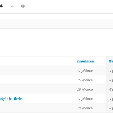
Gönderen
Oy
17 yıl
önce
-7
15 yıl
önce
-7
16 yıl
önce
-7
büyük harflerle
17 yıl
önce
-7
19 yıl
önce
-7