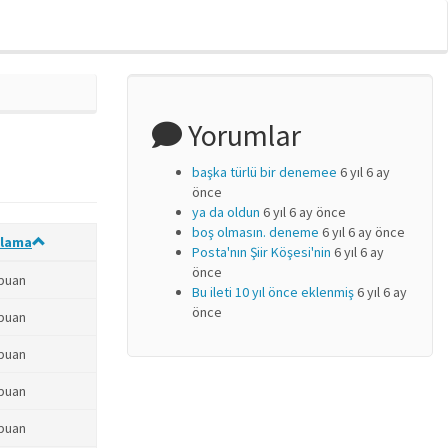
Yorumlar
başka türlü bir denemee
6 yıl 6 ay
önce
ya da oldun
6 yıl 6 ay önce
boş olmasın. deneme
6 yıl 6 ay önce
lama
Posta'nın Şiir Köşesi'nin
6 yıl 6 ay
önce
 puan
Bu ileti 10 yıl önce eklenmiş
6 yıl 6 ay
önce
 puan
 puan
 puan
 puan