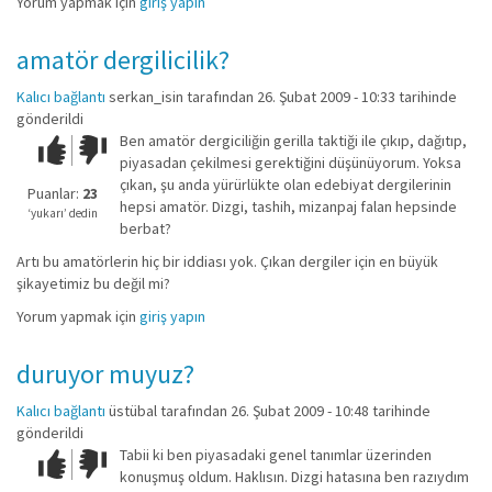
Yorum yapmak için
giriş yapın
amatör dergilicilik?
Kalıcı bağlantı
serkan_isin
tarafından 26. Şubat 2009 - 10:33 tarihinde
gönderildi
Ben amatör dergiciliğin gerilla taktiği ile çıkıp, dağıtıp,
Çok iyi!
O
piyasadan çekilmesi gerektiğini düşünüyorum. Yoksa
kadar
çıkan, şu anda yürürlükte olan edebiyat dergilerinin
iyi
Puanlar:
23
hepsi amatör. Dizgi, tashih, mizanpaj falan hepsinde
değil!
‘yukarı’ dedin
berbat?
Artı bu amatörlerin hiç bir iddiası yok. Çıkan dergiler için en büyük
şikayetimiz bu değil mi?
Yorum yapmak için
giriş yapın
duruyor muyuz?
Kalıcı bağlantı
üstübal
tarafından 26. Şubat 2009 - 10:48 tarihinde
gönderildi
Tabii ki ben piyasadaki genel tanımlar üzerinden
Çok iyi!
O
konuşmuş oldum. Haklısın. Dizgi hatasına ben razıydım
kadar