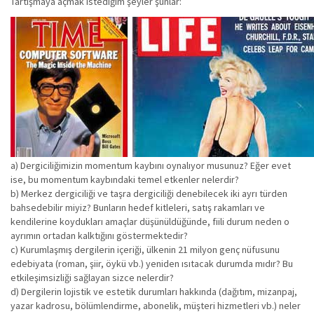
Tartışmaya açmak istediğim şeyler şunlar:
a) Dergiciliğimizin momentum kaybını oynalıyor musunuz? Eğer evet
ise, bu momentum kaybındaki temel etkenler nelerdir?
b) Merkez dergiciliği ve taşra dergiciliği denebilecek iki ayrı türden
bahsedebilir miyiz? Bunların hedef kitleleri, satış rakamları ve
kendilerine koydukları amaçlar düşünüldüğünde, fiili durum neden o
ayrımın ortadan kalktığını göstermektedir?
c) Kurumlaşmış dergilerin içeriği, ülkenin 21 milyon genç nüfusunu
edebiyata (roman, şiir, öykü vb.) yeniden ısıtacak durumda mıdır? Bu
etkileşimsizliği sağlayan sizce nelerdir?
d) Dergilerin lojistik ve estetik durumları hakkında (dağıtım, mizanpaj,
yazar kadrosu, bölümlendirme, abonelik, müşteri hizmetleri vb.) neler