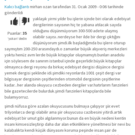
Kalıcı bağlantı
mirhan ozan
tarafından 31. Ocak 2009 - 0:06 tarihinde
gönderildi
yaklaşık yirmi yıldır bu işlerin içinde biri olarak edebiyat
Çok iyi!
O
dergilerinin sayısının hiç te yabana atılacak sayıda
kadar
olduğunu düşünmüyorum 300-500 adete ulaşmış
iyi
Puanlar:
35
olabilir sayısı..nerdeyse her ilde bir dergi çıktığını
değil!
‘yukarı’ dedin
düşünüyorum şimdi.ilk başladığımda bu işlere oturup
saymıştım 200-250 arasındaydı.o zamanlar büyük alışveriş merkezleri
yoktu henüz avm lerde büyük kitapçılar oluşmamıştı.bunları anadolu
için söylesem de sanırım istanbul içinde geçerlidir.büyük kitapçılar
olmayınca dergi reyonu da birkaç edebiyat dergisi düşünce dergisi
yemek dergisi şeklinde idi.şimdiki reyonlarda 1001 çeşit dergi var
bilgisayar dergisinin çeşitlerinden otomobil dergisinin çeşitlerine
kadar...her alanda okuyucu cezbeden dergiler var.hatırlarım fanzinleri
bile gazetecilerde bulurduk.şimdi fanzinleri kitapçılarda bile
bulamıyorruz.
şimdi nüfusa göre azalan okuyucusunu bulmaya çalışıyor şiir.evet
trilyonlarca dergi olabilir ama şiir okuyucusu cazibesini yitirdi.artık
edebiyat bir umut gibi algılanmıyor.bunun da en büyük nedeni kentin
insanı kimsesizleştirip daha dar alan etkinliklere yöneltmesi bir nevi bu
kalabalıkta kendi küçük dünyasını koruma peşinde insan.şair de