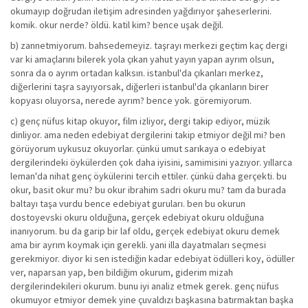
okumayıp doğrudan iletişim adresinden yağdırıyor şaheserlerini.
komik. okur nerde? öldü. katil kim? bence uşak değil.
b) zannetmiyorum. bahsedemeyiz. taşrayı merkezi geçtim kaç dergi
var ki amaçlarını bilerek yola çıkan yahut yayın yapan ayrım olsun,
sonra da o ayrım ortadan kalksın. istanbul'da çıkanları merkez,
diğerlerini taşra sayıyorsak, diğerleri istanbul'da çıkanların birer
kopyası oluyorsa, nerede ayrım? bence yok. göremiyorum.
c) genç nüfus kitap okuyor, film izliyor, dergi takip ediyor, müzik
dinliyor. ama neden edebiyat dergilerini takip etmiyor değil mi? ben
görüyorum uykusuz okuyorlar. çünkü umut sarıkaya o edebiyat
dergilerindeki öykülerden çok daha iyisini, samimisini yazıyor. yıllarca
leman'da nihat genç öykülerini tercih ettiler. çünkü daha gerçekti. bu
okur, basit okur mu? bu okur ibrahim sadri okuru mu? tam da burada
baltayı taşa vurdu bence edebiyat guruları. ben bu okurun
dostoyevski okuru olduğuna, gerçek edebiyat okuru olduğuna
inanıyorum. bu da garip bir laf oldu, gerçek edebiyat okuru demek
ama bir ayrım koymak için gerekli. yani illa dayatmaları seçmesi
gerekmiyor. diyor ki sen istediğin kadar edebiyat ödülleri koy, ödüller
ver, naparsan yap, ben bildiğim okurum, giderim mizah
dergilerindekileri okurum. bunu iyi analiz etmek gerek. genç nüfus
okumuyor etmiyor demek yine çuvaldızı başkasına batırmaktan başka