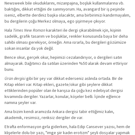
Newsweek bile okuduklarını, mizanpajına, boşluk kullanmalarına vb.
baktığını, dikkat ettiğini de sanmıyorum. Ha, avangard bir iş peşinde
iseniz, elbette derdiniz başka olacaktır, ama birbirimizi kandırmayalım,
bu dergilerin çoğu Merkez olmaya, ego şişirmeye çıkıyor.
Hala
Times New Roman
karakteri ile dergi çıkarabilmek için, kişinin
sadelik, grafik tasarım ve boşluklar, renkler konusunda baya bir deha
sahibi olması gerekiyor, örneğin. Ama ısrarla, bu dergileri gözümüze
sokan insanlar da yok değil.
Bence okur, gerçek okur, hepimizi cezalandırıyor, o dergileri satın
almayarak. Dağıtımcı da satılan üzerinden %50 alarak devam ettiriyor
bunu.
Ürün dergisi
gibi bir şey var dikkat ederseniz aslında ortada. Bir de
Kitap ekleri var. Kitap ekleri, gazete/okur gibi şeylere dikkat
ettiklerinden popüler olan ile karışsa da çoğu kez edebiyat dergisi
kıvamında dergiler. Yazarlar, konular, köşeler belli. İçinde eğlence
namına şeyler var.
Ama bizim kendi aramızda Ankara dergisi tabir ettiğimiz kalın,
akademik, resimsiz, renksiz dergiler de var.
Etrafta enformasyon gırla giderken, hala Edip Cansever yazısı, hem de
klişelerle dolu bir yazı, "imge şiir kadın erotizm" şeyli dosyalar yapmak