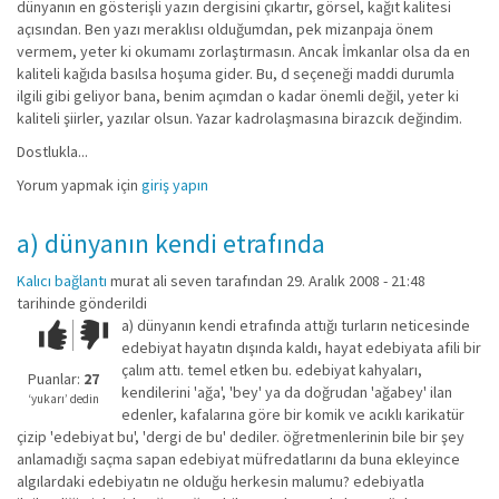
dünyanın en gösterişli yazın dergisini çıkartır, görsel, kağıt kalitesi
açısından. Ben yazı meraklısı olduğumdan, pek mizanpaja önem
vermem, yeter ki okumamı zorlaştırmasın. Ancak İmkanlar olsa da en
kaliteli kağıda basılsa hoşuma gider. Bu, d seçeneği maddi durumla
ilgili gibi geliyor bana, benim açımdan o kadar önemli değil, yeter ki
kaliteli şiirler, yazılar olsun. Yazar kadrolaşmasına birazcık değindim.
Dostlukla...
Yorum yapmak için
giriş yapın
a) dünyanın kendi etrafında
Kalıcı bağlantı
murat ali seven
tarafından 29. Aralık 2008 - 21:48
tarihinde gönderildi
a) dünyanın kendi etrafında attığı turların neticesinde
Çok iyi!
O
edebiyat hayatın dışında kaldı, hayat edebiyata afili bir
kadar
çalım attı. temel etken bu. edebiyat kahyaları,
iyi
Puanlar:
27
kendilerini 'ağa', 'bey' ya da doğrudan 'ağabey' ilan
değil!
‘yukarı’ dedin
edenler, kafalarına göre bir komik ve acıklı karikatür
çizip 'edebiyat bu', 'dergi de bu' dediler. öğretmenlerinin bile bir şey
anlamadığı saçma sapan edebiyat müfredatlarını da buna ekleyince
algılardaki edebiyatın ne olduğu herkesin malumu? edebiyatla