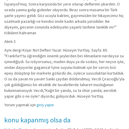
İspanyol'muş. Sonra karşısında bir yere oturup defterimi çıkardım. O
sırada yanına gelip gidenler oluyordu. Biraz sonra masama bir Türk
şairle yayıncı geldi. Göz ucuyla baktım, gayrımüslim bir hikayecimiz hiç
uzatmadı pazarlığı ve kendisi önde kadın arkada yürüdüler. Ne
diyeyim, gecenin sonunda edebiyatın yaşantı tarihine tanıklık mı?"
H.Bülent Kahraman
Alıntı 3
Aynı dergi Köşe: Not Defteri Yazar: Hüseyin Yurttaş. Sayfa: 80.
"Frankfurt'ta öğrendiğim önemli şeylerden biri Almanların nerdeyse su
içmediğiydi. Su istiyorsunuz, maden duyu ya da sodası, her neyse işte,
ondan dayıyorlar gaganıza! İçme suyunu bulmak için bir servis bizi
epey dolaştırıp bir markete götürdü de, öylece susuzluktan kurtulduk.
O su da yavan mı yavan! Sanki çaydan doldurulmuş. Vecdi Çıracıoğlu'yla
çok güldüğümüz bir eksiklik de tuvaletlerde taharet musluğunun
bulunmamasıydı. Vecdi,"Kağıt bir yanda, su ta öbür yanda; aerobik
yapar gibi o ne öyle? diyordu; gülüyorduk. Hüseyin Yurttaş
Yorum yapmak için
giriş yapın
konu kapanmış olsa da