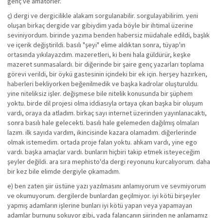
genç ve amatörler.
ç) dergi ve dergicilikle alakam sorgulanabilir. sorgulayabilirim. yeni
oluşan birkaç dergide var gibiydim yada böyle bir ihtimal üzerine
seviniyordum. birinde yazıma benden habersiz müdahale edildi, başlık
ve içerik değiştirildi. basılı "şeyi" elime aldıktan sonra, tüyap'ın
ortasında yıkılayazdım. mazeretleri, ki beni hala güldürür, keşke
mazeret sunmasalardı. bir diğerinde bir şaire genç yazarları toplama
görevi verildi, bir öykü gastesinin içindeki bir ek için. herşey hazırken,
haberleri bekliyorken beğenilmedik ve başka kadrolar oluşturuldu.
yine niteliksiz işler. değişmese bile nitelik konusunda bir şüphem
yoktu. birde dil projesi olma iddiasıyla ortaya çıkan başka bir oluşum
vardı, oraya da atladım. birkaç sayı internet üzerinden yayınlanacaktı,
sonra basılı hale gelecekti. basılı hale gelemeden dağılmış olmaları
lazım. ilk sayıda vardım, ikincisinde kazara olamadım. diğerlerinde
olmak istemedim. ortada proje falan yoktu. ahkam vardı, yine ego
vardı. başka amaçlar vardı. bunların hiçbiri takip etmek isteyeceğim
şeyler değildi. ara sıra mephisto'da dergi reyonunu kurcalıyorum. daha
bir kez bile elimde dergiyle çıkamadım.
e) ben zaten şiir üstüne yazı yazılmasını anlamıyorum ve sevmiyorum
ve okumuyorum. dergilerde bunlardan geçilmiyor. iyi kötü birşeyler
yapmış adamların işlerine bunları iyi kötü yapan veya yapamayan
adamlar burnunu sokuyor gibi, yada falancanın şiirinden ne anlamamız