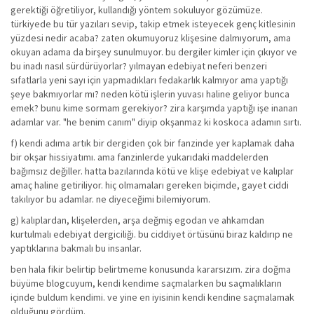
gerektiği öğretiliyor, kullandığı yöntem sokuluyor gözümüze.
türkiyede bu tür yazıları sevip, takip etmek isteyecek genç kitlesinin
yüzdesi nedir acaba? zaten okumuyoruz klişesine dalmıyorum, ama
okuyan adama da birşey sunulmuyor. bu dergiler kimler için çıkıyor ve
bu inadı nasıl sürdürüyorlar? yılmayan edebiyat neferi benzeri
sıfatlarla yeni sayı için yapmadıkları fedakarlık kalmıyor ama yaptığı
şeye bakmıyorlar mı? neden kötü işlerin yuvası haline geliyor bunca
emek? bunu kime sormam gerekiyor? zira karşımda yaptığı işe inanan
adamlar var. "he benim canım" diyip okşanmaz ki koskoca adamın sırtı.
f) kendi adıma artık bir dergiden çok bir fanzinde yer kaplamak daha
bir okşar hissiyatımı. ama fanzinlerde yukarıdaki maddelerden
bağımsız değiller. hatta bazılarında kötü ve klişe edebiyat ve kalıplar
amaç haline getiriliyor. hiç olmamaları gereken biçimde, gayet ciddi
takılıyor bu adamlar. ne diyeceğimi bilemiyorum.
g) kalıplardan, klişelerden, arşa değmiş egodan ve ahkamdan
kurtulmalı edebiyat dergiciliği. bu ciddiyet örtüsünü biraz kaldırıp ne
yaptıklarına bakmalı bu insanlar.
ben hala fikir belirtip belirtmeme konusunda kararsızım. zira doğma
büyüme blogcuyum, kendi kendime saçmalarken bu saçmalıkların
içinde buldum kendimi. ve yine en iyisinin kendi kendine saçmalamak
olduğunu gördüm.