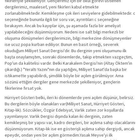
fikirleriyle şekilleniyor. Gençlerimiz için bir okul görevi üstlenen
dergilerimiz, maalesef, yeni fikirleri kabul etmekte
zorlanabilmektedir. Kemikleşme çok ileri seviyelere gidebilmektedir. c
seçeneğinde bununla ilgili bir soru var, ayrıntıları c seçeneğine
bırakayım. Ancak bu kayıplar için, şu aşamada fazla bir ameliyat
yapılabileceğini düşünmüyorum. Nedeni ise salt bilgi merkezli bir
oluşuma dönüşmeleri dergilerimizin, bilgi merkezine dönüşmeyenler
ise ucuz popa kurban ediliyor. Bunun en basit örneği, severek
okuduğum Milliyet Sanat Dergisi'dir. Bu derginin yeni oluşumunu ilk
başta onaylamıştım, sonraki dönemlerde, takip etmekten vazgeçtim,
Pop'un da kalitelisi vardır. Belki Karakalem Dergisi'nin (Altay Öktem'in
çıkardığı.) "Yeraltı Yazını"nın da yaptığını, Milliyet Sanat'da başka bir
istikamette yapabilirdi, şimdilik böyle bir açılım görülmüyor. Ama
sözünü ettiğim dergiler gene merkezde şekilleniyor, gençlerin
fikirlerine fırsat yok.
Hürriyet Gösteri belki, ileri ki dönemlerde yeni açılım düşünür, belirsiz.
Bu dergilerin böyle olanakları var(Milliyet Sanat, Hürriyet Gösteri,
Kitap-lık). Sözcükler, Özgür Edebiyat, Varlık zaten zor koşullarda
yayımlanıyor. Varlık Dergisi dışında kalan iki derginin, zaten
kemikleşmiş bir yapısı var, kadro dergileri, bir açılıma sahip olacaklarını
düşünmüyorum. Kitap-lık ise en gösterişli açılıma sahip dergiydi, ancak
epeydir, ondan yeni bir açılım görmedim.Yasak Meyve'yi ilk