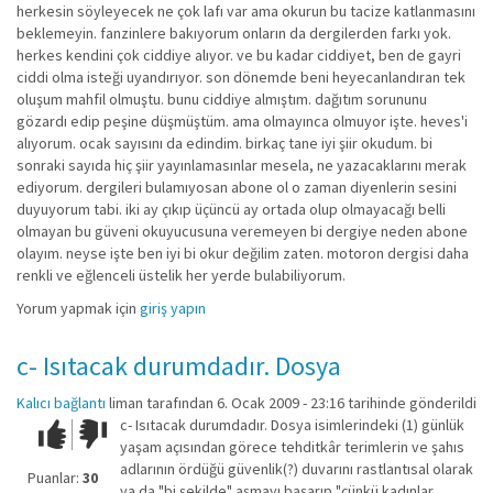
herkesin söyleyecek ne çok lafı var ama okurun bu tacize katlanmasını
beklemeyin. fanzinlere bakıyorum onların da dergilerden farkı yok.
herkes kendini çok ciddiye alıyor. ve bu kadar ciddiyet, ben de gayri
ciddi olma isteği uyandırıyor. son dönemde beni heyecanlandıran tek
oluşum mahfil olmuştu. bunu ciddiye almıştım. dağıtım sorununu
gözardı edip peşine düşmüştüm. ama olmayınca olmuyor işte. heves'i
alıyorum. ocak sayısını da edindim. birkaç tane iyi şiir okudum. bi
sonraki sayıda hiç şiir yayınlamasınlar mesela, ne yazacaklarını merak
ediyorum. dergileri bulamıyosan abone ol o zaman diyenlerin sesini
duyuyorum tabi. iki ay çıkıp üçüncü ay ortada olup olmayacağı belli
olmayan bu güveni okuyucusuna veremeyen bi dergiye neden abone
olayım. neyse işte ben iyi bi okur değilim zaten. motoron dergisi daha
renkli ve eğlenceli üstelik her yerde bulabiliyorum.
Yorum yapmak için
giriş yapın
c- Isıtacak durumdadır. Dosya
Kalıcı bağlantı
liman
tarafından 6. Ocak 2009 - 23:16 tarihinde gönderildi
c- Isıtacak durumdadır. Dosya isimlerindeki (1) günlük
Çok iyi!
O
yaşam açısından görece tehditkâr terimlerin ve şahıs
kadar
adlarının ördüğü güvenlik(?) duvarını rastlantısal olarak
iyi
Puanlar:
30
ya da "bi şekilde" aşmayı başarıp "çünkü kadınlar