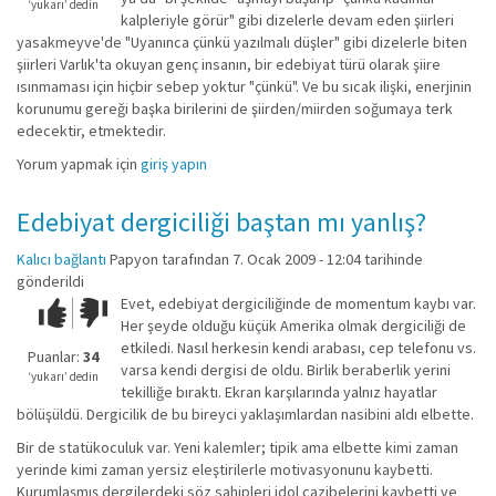
değil!
‘yukarı’ dedin
kalpleriyle görür" gibi dizelerle devam eden şiirleri
yasakmeyve'de "Uyanınca çünkü yazılmalı düşler" gibi dizelerle biten
şiirleri Varlık'ta okuyan genç insanın, bir edebiyat türü olarak şiire
ısınmaması için hiçbir sebep yoktur "çünkü". Ve bu sıcak ilişki, enerjinin
korunumu gereği başka birilerini de şiirden/miirden soğumaya terk
edecektir, etmektedir.
Yorum yapmak için
giriş yapın
Edebiyat dergiciliği baştan mı yanlış?
Kalıcı bağlantı
Papyon
tarafından 7. Ocak 2009 - 12:04 tarihinde
gönderildi
Evet, edebiyat dergiciliğinde de momentum kaybı var.
Çok iyi!
O
Her şeyde olduğu küçük Amerika olmak dergiciliği de
kadar
etkiledi. Nasıl herkesin kendi arabası, cep telefonu vs.
iyi
Puanlar:
34
varsa kendi dergisi de oldu. Birlik beraberlik yerini
değil!
‘yukarı’ dedin
tekilliğe bıraktı. Ekran karşılarında yalnız hayatlar
bölüşüldü. Dergicilik de bu bireyci yaklaşımlardan nasibini aldı elbette.
Bir de statükoculuk var. Yeni kalemler; tipik ama elbette kimi zaman
yerinde kimi zaman yersiz eleştirilerle motivasyonunu kaybetti.
Kurumlaşmış dergilerdeki söz sahipleri idol cazibelerini kaybetti ve