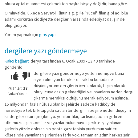
okura aptal muamelesi çekmekten başka birşey değildir, bana göre.
O minvalde, ülkede Servet-i Fünun sığlığı ile "Yücel" filan gibi adı bile
adamı korkutan ciddiyette dergilerin arasında edebiyat da, şiir de
ölüp gidiyor.
Yorum yapmak için
giriş yapın
dergilere yazı göndermeye
Kalıcı bağlantı
derya
tarafından 6. Ocak 2009 - 13:40 tarihinde
gönderildi
dergilere yazı göndermeye yeltenmemiş ve buna
Çok iyi!
O
niyeti olmayan bir okur olarak bu konuda ne
kadar
düşünüyorum: dergilerin içerik olarak, biçim olarak
iyi
Puanlar:
17
okuyucuya cazip gelmediğini ve insanların neden dergi
değil!
‘yukarı’ dedin
çıkarma meraklısı olduğunu merak ediyorum aslında.
15 milyondan fazla nüfusu olan bi şehirde sadece kadıköy'de
neredeyse tek bi kitapçıda satılan bir derginin peşine neden düşeyim
ki. dergiler okur için çıkmıyo. yeni bir fikir, tartışma, açılım getiren
ufkumuzu açan konular ve yazılar bulunmuyo içerikte. yayınlanan
şiirlerin yüzde doksanının posta gazetesinin yurdumun şairleri
köşesinde yayınlanan şiirlerden farkı yok. tamam anladım herkes şair,