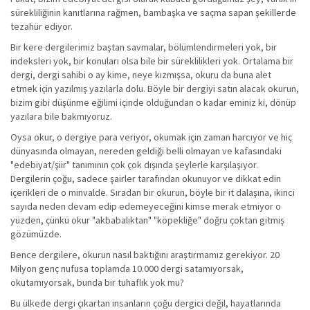
sürekliliğinin kanıtlarına rağmen, bambaşka ve saçma sapan şekillerde
tezahür ediyor.
Bir kere dergilerimiz baştan savmalar, bölümlendirmeleri yok, bir
indeksleri yok, bir konuları olsa bile bir süreklilikleri yok. Ortalama bir
dergi, dergi sahibi o ay kime, neye kızmışsa, okuru da buna alet
etmek için yazılmış yazılarla dolu. Böyle bir dergiyi satın alacak okurun,
bizim gibi düşünme eğilimi içinde olduğundan o kadar eminiz ki, dönüp
yazılara bile bakmıyoruz.
Oysa okur, o dergiye para veriyor, okumak için zaman harcıyor ve hiç
dünyasında olmayan, nereden geldiği belli olmayan ve kafasındaki
"edebiyat/şiir" tanımının çok çok dışında şeylerle karşılaşıyor.
Dergilerin çoğu, sadece şairler tarafından okunuyor ve dikkat edin
içerikleri de o minvalde. Sıradan bir okurun, böyle bir it dalaşına, ikinci
sayıda neden devam edip edemeyeceğini kimse merak etmiyor o
yüzden, çünkü okur "akbabalıktan" "köpekliğe" doğru çoktan gitmiş
gözümüzde.
Bence dergilere, okurun nasıl baktığını araştırmamız gerekiyor. 20
Milyon genç nufusa toplamda 10.000 dergi satamıyorsak,
okutamıyorsak, bunda bir tuhaflık yok mu?
Bu ülkede dergi çıkartan insanların çoğu dergici değil, hayatlarında