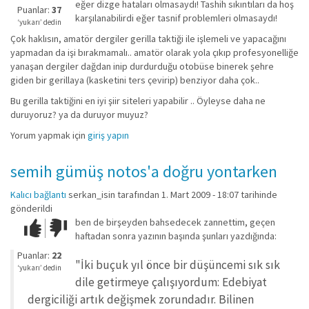
eğer dizge hataları olmasaydı! Tashih sıkıntıları da hoş
iyi
Puanlar:
37
karşılanabilirdi eğer tasnif problemleri olmasaydı!
değil!
‘yukarı’ dedin
Çok haklısın, amatör dergiler gerilla taktiği ile işlemeli ve yapacağını
yapmadan da işi bırakmamalı.. amatör olarak yola çıkıp profesyonelliğe
yanaşan dergiler dağdan inip durdurduğu otobüse binerek şehre
giden bir gerillaya (kasketini ters çevirip) benziyor daha çok..
Bu gerilla taktiğini en iyi şiir siteleri yapabilir .. Öyleyse daha ne
duruyoruz? ya da duruyor muyuz?
Yorum yapmak için
giriş yapın
semih gümüş notos'a doğru yontarken
Kalıcı bağlantı
serkan_isin
tarafından 1. Mart 2009 - 18:07 tarihinde
gönderildi
ben de birşeyden bahsedecek zannettim, geçen
Çok iyi!
O
haftadan sonra yazının başında şunları yazdığında:
kadar
iyi
Puanlar:
22
"İki buçuk yıl önce bir düşüncemi sık sık
değil!
‘yukarı’ dedin
dile getirmeye çalışıyordum: Edebiyat
dergiciliği artık değişmek zorundadır. Bilinen