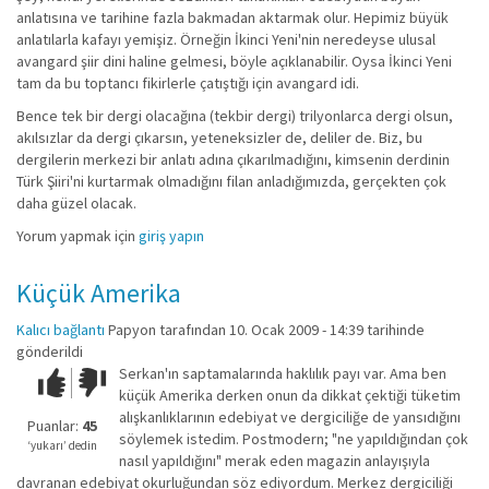
anlatısına ve tarihine fazla bakmadan aktarmak olur. Hepimiz büyük
anlatılarla kafayı yemişiz. Örneğin İkinci Yeni'nin neredeyse ulusal
avangard şiir dini haline gelmesi, böyle açıklanabilir. Oysa İkinci Yeni
tam da bu toptancı fikirlerle çatıştığı için avangard idi.
Bence tek bir dergi olacağına (tekbir dergi) trilyonlarca dergi olsun,
akılsızlar da dergi çıkarsın, yeteneksizler de, deliler de. Biz, bu
dergilerin merkezi bir anlatı adına çıkarılmadığını, kimsenin derdinin
Türk Şiiri'ni kurtarmak olmadığını filan anladığımızda, gerçekten çok
daha güzel olacak.
Yorum yapmak için
giriş yapın
Küçük Amerika
Kalıcı bağlantı
Papyon
tarafından 10. Ocak 2009 - 14:39 tarihinde
gönderildi
Serkan'ın saptamalarında haklılık payı var. Ama ben
Çok iyi!
O
küçük Amerika derken onun da dikkat çektiği tüketim
kadar
alışkanlıklarının edebiyat ve dergiciliğe de yansıdığını
iyi
Puanlar:
45
söylemek istedim. Postmodern; "ne yapıldığından çok
değil!
‘yukarı’ dedin
nasıl yapıldığını" merak eden magazin anlayışıyla
davranan edebiyat okurluğundan söz ediyordum. Merkez dergiciliği