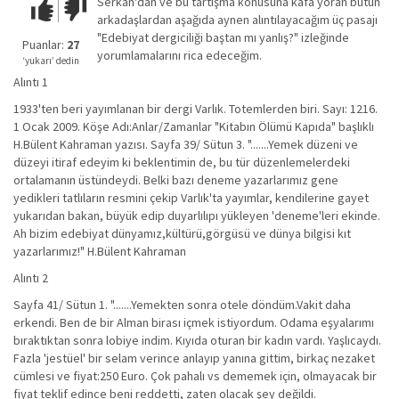
Serkan'dan ve bu tartışma konusuna kafa yoran bütün
Çok iyi!
O
arkadaşlardan aşağıda aynen alıntılayacağım üç pasajı
kadar
"Edebiyat dergiciliği baştan mı yanlış?" izleğinde
iyi
Puanlar:
27
yorumlamalarını rica edeceğim.
değil!
‘yukarı’ dedin
Alıntı 1
1933'ten beri yayımlanan bir dergi Varlık. Totemlerden biri. Sayı: 1216.
1 Ocak 2009. Köşe Adı:Anlar/Zamanlar "Kitabın Ölümü Kapıda" başlıklı
H.Bülent Kahraman yazısı. Sayfa 39/ Sütun 3. ".......Yemek düzeni ve
düzeyi itiraf edeyim ki beklentimin de, bu tür düzenlemelerdeki
ortalamanın üstündeydi. Belki bazı deneme yazarlarımız gene
yedikleri tatlıların resmini çekip Varlık'ta yayımlar, kendilerine gayet
yukarıdan bakan, büyük edip duyarlılıpı yükleyen 'deneme'leri ekinde.
Ah bizim edebiyat dünyamız,kültürü,görgüsü ve dünya bilgisi kıt
yazarlarımız!" H.Bülent Kahraman
Alıntı 2
Sayfa 41/ Sütun 1. ".......Yemekten sonra otele döndüm.Vakit daha
erkendi. Ben de bir Alman birası içmek istiyordum. Odama eşyalarımı
bıraktıktan sonra lobiye indim. Kıyıda oturan bir kadın vardı. Yaşlıcaydı.
Fazla 'jestüel' bir selam verince anlayıp yanına gittim, birkaç nezaket
cümlesi ve fiyat:250 Euro. Çok pahalı vs dememek için, olmayacak bir
fiyat teklif edince beni reddetti, zaten olacak şey değildi.