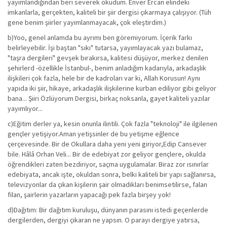
yayımlandığından beri severek okudum. Enver Ercan elindeki
imkanlarla, gerçekten, kaliteli bir şiir dergisi çıkarmaya çalışıyor. (Tüh
gene benim şiirler yayımlanmayacak, çok eleştirdim.)
b)Yoo, genel anlamda bu ayrımı ben göremiyorum. İçerik farkı
belirleyebilir. İşi baştan "sıkı" tutarsa, yayımlayacak yazı bulamaz,
"taşra dergileri" gevşek bırakırsa, kalitesi düşüyor, merkez denilen
şehirlerd -özellikle İstanbul-, benim anladığım kadarıyla, arkadaşlık
ilişkileri çok fazla, hele bir de kadroları var ki, Allah Korusun! Aynı
yapıda iki şiir, hikaye, arkadaşlık ilişkilerine kurban ediliyor gibi geliyor
bana... Şiiri Özlüyorum Dergisi, birkaç noksanla, gayet kaliteli yazılar
yayımlıyor...
c)Eğitim derler ya, kesin onunla ilintili. Çok fazla "teknoloji" ile ilgilenen
gençler yetişiyor.Aman yetişsinler de bu yetişme eğlence
çerçevesinde. Bir de Okullara daha yeni yeni giriyor,Edip Cansever
bile. Hâlâ Orhan Veli... Bir de edebiyat zor geliyor gençlere, okulda
öğrendikleri zaten bezdiriyor, saçma uygulamalar. Biraz zor ısınırlar
edebiyata, ancak işte, okuldan sonra, belki kaliteli bir yapı sağlanırsa,
televizyonlar da çıkan kişilerin şair olmadıkları benimsetilirse, falan
filan, şairlerin yazarların yapacağı pek fazla birşey yok!
d)Dağıtım: Bir dağıtım kuruluşu, dünyanın parasını istedi geçenlerde
dergilerden, dergiyi çıkaran ne yapsın. O parayı dergiye yatırsa,