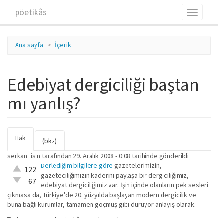
Ana içeriğe atla
pöetikâs
Toggle
navigati
Ana sayfa
İçerik
Edebiyat dergiciliği baştan
mı yanlış?
Bak
(etkin
Birincil sekmeler
(bkz)
sekme)
serkan_isin
tarafından 29. Aralık 2008 - 0:08 tarihinde gönderildi
Derlediğim bilgilere göre
gazetelerimizin,
Çok iyi!
122
gazeteciliğimizin kaderini paylaşa bir dergiciliğimiz,
O kadar
-67
edebiyat dergiciliğimiz var. İşin içinde olanların pek sesleri
iyi değil!
çıkmasa da, Türkiye'de 20. yüzyılda başlayan modern dergicilik ve
buna bağlı kurumlar, tamamen göçmüş gibi duruyor anlayış olarak.