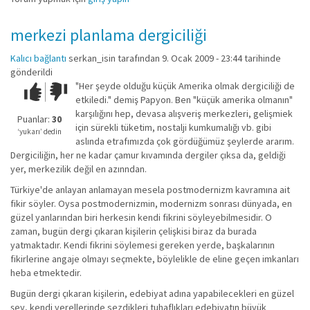
merkezi planlama dergiciliği
Kalıcı bağlantı
serkan_isin
tarafından 9. Ocak 2009 - 23:44 tarihinde
gönderildi
"Her şeyde olduğu küçük Amerika olmak dergiciliği de
Çok iyi!
O
etkiledi." demiş Papyon. Ben "küçük amerika olmanın"
kadar
karşılığını hep, devasa alışveriş merkezleri, gelişmiek
iyi
Puanlar:
30
için sürekli tüketim, nostalji kumkumalığı vb. gibi
değil!
‘yukarı’ dedin
aslında etrafımızda çok gördüğümüz şeylerde ararım.
Dergiciliğin, her ne kadar çamur kıvamında dergiler çıksa da, geldiği
yer, merkezilik değil en azınndan.
Türkiye'de anlayan anlamayan mesela postmodernizm kavramına ait
fikir söyler. Oysa postmodernizmin, modernizm sonrası dünyada, en
güzel yanlarından biri herkesin kendi fikrini söyleyebilmesidir. O
zaman, bugün dergi çıkaran kişilerin çelişkisi biraz da burada
yatmaktadır. Kendi fikrini söylemesi gereken yerde, başkalarının
fikirlerine angaje olmayı seçmekte, böylelikle de eline geçen imkanları
heba etmektedir.
Bugün dergi çıkaran kişilerin, edebiyat adına yapabilecekleri en güzel
şey, kendi yerellerinde sezdikleri tuhaflıkları edebiyatın büyük