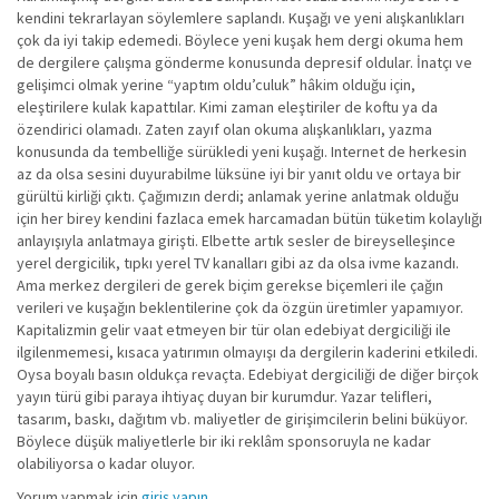
kendini tekrarlayan söylemlere saplandı. Kuşağı ve yeni alışkanlıkları
çok da iyi takip edemedi. Böylece yeni kuşak hem dergi okuma hem
de dergilere çalışma gönderme konusunda depresif oldular. İnatçı ve
gelişimci olmak yerine “yaptım oldu’culuk” hâkim olduğu için,
eleştirilere kulak kapattılar. Kimi zaman eleştiriler de koftu ya da
özendirici olamadı. Zaten zayıf olan okuma alışkanlıkları, yazma
konusunda da tembelliğe sürükledi yeni kuşağı. Internet de herkesin
az da olsa sesini duyurabilme lüksüne iyi bir yanıt oldu ve ortaya bir
gürültü kirliği çıktı. Çağımızın derdi; anlamak yerine anlatmak olduğu
için her birey kendini fazlaca emek harcamadan bütün tüketim kolaylığı
anlayışıyla anlatmaya girişti. Elbette artık sesler de bireyselleşince
yerel dergicilik, tıpkı yerel TV kanalları gibi az da olsa ivme kazandı.
Ama merkez dergileri de gerek biçim gerekse biçemleri ile çağın
verileri ve kuşağın beklentilerine çok da özgün üretimler yapamıyor.
Kapitalizmin gelir vaat etmeyen bir tür olan edebiyat dergiciliği ile
ilgilenmemesi, kısaca yatırımın olmayışı da dergilerin kaderini etkiledi.
Oysa boyalı basın oldukça revaçta. Edebiyat dergiciliği de diğer birçok
yayın türü gibi paraya ihtiyaç duyan bir kurumdur. Yazar telifleri,
tasarım, baskı, dağıtım vb. maliyetler de girişimcilerin belini büküyor.
Böylece düşük maliyetlerle bir iki reklâm sponsoruyla ne kadar
olabiliyorsa o kadar oluyor.
Yorum yapmak için
giriş yapın