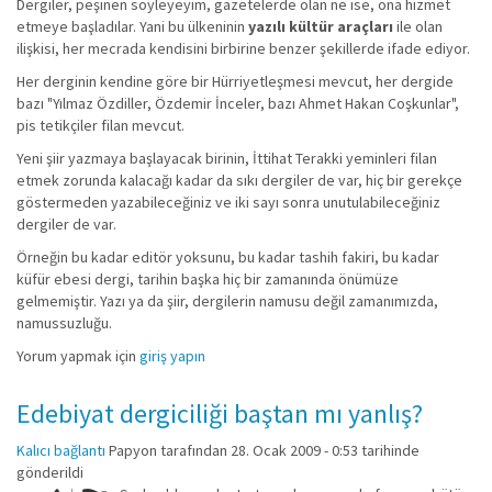
Dergiler, peşinen söyleyeyim, gazetelerde olan ne ise, ona hizmet
etmeye başladılar. Yani bu ülkeninin
yazılı kültür araçları
ile olan
ilişkisi, her mecrada kendisini birbirine benzer şekillerde ifade ediyor.
Her derginin kendine göre bir Hürriyetleşmesi mevcut, her dergide
bazı "Yılmaz Özdiller, Özdemir İnceler, bazı Ahmet Hakan Coşkunlar",
pis tetikçiler filan mevcut.
Yeni şiir yazmaya başlayacak birinin, İttihat Terakki yeminleri filan
etmek zorunda kalacağı kadar da sıkı dergiler de var, hiç bir gerekçe
göstermeden yazabileceğiniz ve iki sayı sonra unutulabileceğiniz
dergiler de var.
Örneğin bu kadar editör yoksunu, bu kadar tashih fakiri, bu kadar
küfür ebesi dergi, tarihin başka hiç bir zamanında önümüze
gelmemiştir. Yazı ya da şiir, dergilerin namusu değil zamanımızda,
namussuzluğu.
Yorum yapmak için
giriş yapın
Edebiyat dergiciliği baştan mı yanlış?
Kalıcı bağlantı
Papyon
tarafından 28. Ocak 2009 - 0:53 tarihinde
gönderildi