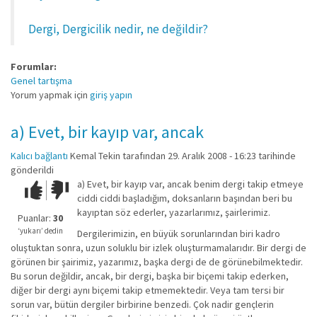
Dergi, Dergicilik nedir, ne değildir?
Forumlar:
Genel tartışma
Yorum yapmak için
giriş yapın
a) Evet, bir kayıp var, ancak
Kalıcı bağlantı
Kemal Tekin
tarafından 29. Aralık 2008 - 16:23 tarihinde
gönderildi
a) Evet, bir kayıp var, ancak benim dergi takip etmeye
Çok iyi!
O
ciddi ciddi başladığım, doksanların başından beri bu
kadar
kayıptan söz ederler, yazarlarımız, şairlerimiz.
iyi
Puanlar:
30
değil!
‘yukarı’ dedin
Dergilerimizin, en büyük sorunlarından biri kadro
oluştuktan sonra, uzun soluklu bir izlek oluşturmamalarıdır. Bir dergi de
görünen bir şairimiz, yazarımız, başka dergi de de görünebilmektedir.
Bu sorun değildir, ancak, bir dergi, başka bir biçemi takip ederken,
diğer bir dergi aynı biçemi takip etmemektedir. Veya tam tersi bir
sorun var, bütün dergiler birbirine benzedi. Çok nadir gençlerin