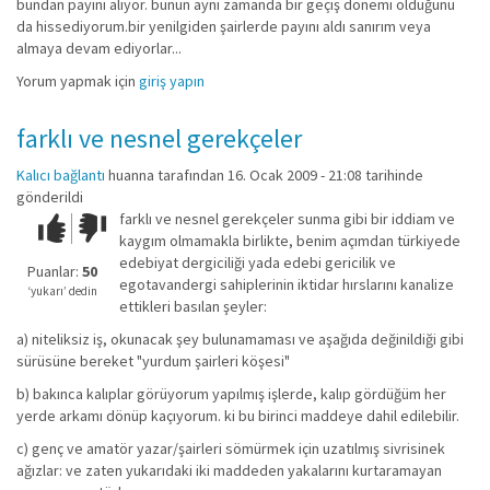
bundan payını alıyor. bunun aynı zamanda bir geçiş dönemi olduğunu
da hissediyorum.bir yenilgiden şairlerde payını aldı sanırım veya
almaya devam ediyorlar...
Yorum yapmak için
giriş yapın
farklı ve nesnel gerekçeler
Kalıcı bağlantı
huanna
tarafından 16. Ocak 2009 - 21:08 tarihinde
gönderildi
farklı ve nesnel gerekçeler sunma gibi bir iddiam ve
Çok iyi!
O
kaygım olmamakla birlikte, benim açımdan türkiyede
kadar
edebiyat dergiciliği yada edebi gericilik ve
iyi
Puanlar:
50
egotavandergi sahiplerinin iktidar hırslarını kanalize
değil!
‘yukarı’ dedin
ettikleri basılan şeyler:
a) niteliksiz iş, okunacak şey bulunamaması ve aşağıda değinildiği gibi
sürüsüne bereket "yurdum şairleri köşesi"
b) bakınca kalıplar görüyorum yapılmış işlerde, kalıp gördüğüm her
yerde arkamı dönüp kaçıyorum. ki bu birinci maddeye dahil edilebilir.
c) genç ve amatör yazar/şairleri sömürmek için uzatılmış sivrisinek
ağızlar: ve zaten yukarıdaki iki maddeden yakalarını kurtaramayan