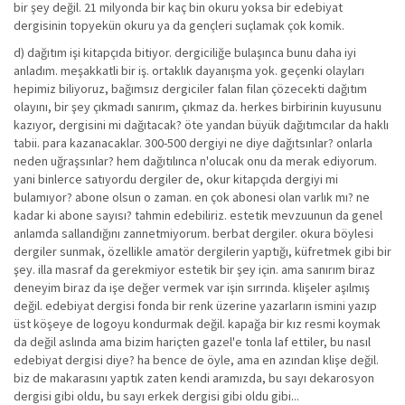
bir şey değil. 21 milyonda bir kaç bin okuru yoksa bir edebiyat
dergisinin topyekün okuru ya da gençleri suçlamak çok komik.
d) dağıtım işi kitapçıda bitiyor. dergiciliğe bulaşınca bunu daha iyi
anladım. meşakkatli bir iş. ortaklık dayanışma yok. geçenki olayları
hepimiz biliyoruz, bağımsız dergiciler falan filan çözecekti dağıtım
olayını, bir şey çıkmadı sanırım, çıkmaz da. herkes birbirinin kuyusunu
kazıyor, dergisini mi dağıtacak? öte yandan büyük dağıtımcılar da haklı
tabii. para kazanacaklar. 300-500 dergiyi ne diye dağıtsınlar? onlarla
neden uğraşsınlar? hem dağıtılınca n'olucak onu da merak ediyorum.
yani binlerce satıyordu dergiler de, okur kitapçıda dergiyi mi
bulamıyor? abone olsun o zaman. en çok abonesi olan varlık mı? ne
kadar ki abone sayısı? tahmin edebiliriz. estetik mevzuunun da genel
anlamda sallandığını zannetmiyorum. berbat dergiler. okura böylesi
dergiler sunmak, özellikle amatör dergilerin yaptığı, küfretmek gibi bir
şey. illa masraf da gerekmiyor estetik bir şey için. ama sanırım biraz
deneyim biraz da işe değer vermek var işin sırrında. klişeler aşılmış
değil. edebiyat dergisi fonda bir renk üzerine yazarların ismini yazıp
üst köşeye de logoyu kondurmak değil. kapağa bir kız resmi koymak
da değil aslında ama bizim hariçten gazel'e tonla laf ettiler, bu nasıl
edebiyat dergisi diye? ha bence de öyle, ama en azından klişe değil.
biz de makarasını yaptık zaten kendi aramızda, bu sayı dekarosyon
dergisi gibi oldu, bu sayı erkek dergisi gibi oldu gibi...