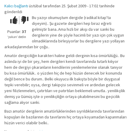
Kalıcı bağlantı
üstübal
tarafından 25. Şubat 2009 - 17:02 tarihinde
gönderildi
Bu yazıyı okumuştum dergide (radikal kitap'ta
Çok iyi!
O
diyeyim).. Şu gazete dergileri hep biraz eğreti
kadar
gelmiştir bana..Ama hızlı bir akışı da var sanki bu
iyi
Puanlar:
37
dergilerin yine de şöyle hacimli bir yazı için çok uygun
değil!
‘yukarı’ dedin
olmadıklarında birleşiyorlar bu dergilere yazı yollayan
arkadaşlarımdan bir çoğu..
Amatör dergiciliğin karakteri haline geldi derginin kısa ömürlülüğü.. Bu
aslında iyi de bir şey, hem dergileri kendi tavırlarında tutarlı kılıyor
hem de dergiyi çıkaranların kendilerini yenilemelerine olanak tanıyor
bu kısa ömürlülük.. o yüzden hiç de hep hüzün denecek bir konumda
değil bence bu durum.. Belki okuyucu ilk bakışta böyle bir duygusal
tepki verebilir; oysa, dergi takipçisi sevinmeli ve ardından gelecek
yeni filizlenmeleri, çatırtıları ve patırtıları beklemeli umutla.. yenilikçilik
demiş ya Gümüş işte o yenilikçiliğin ortaya çıkabilmesini bu geçicilik
sağlama alıyor sanki.
Bazı amatör dergilerin amatörlüklerinden sıyrıldıklarında tavırlarından
kopuşları ile bazılarının da tavırlarını hiç ortaya koyamadan kapanmaları
hüzün verici olabilir belki..