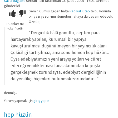
Kalıcı bağlantı
serkan_isin
tarafından 25. Şubat 2009 - 16:21 tarihinde
gönderildi
Semih Gümüş geçen hafta
Radikal Kitap
'ta bu konuda
Çok iyi!
O
bir yazı yazdı -muhtemelen haftaya da devam edecek.
kadar
Özetle;
iyi
Puanlar:
40
değil!
‘yukarı’ dedin
"Dergicilik hâlâ gönüllü, cepten para
harcayarak yapılan, kurumsal bir yapıya
kavuşturulması düşünülmeyen bir yayıncılık alanı.
Çekiciliği tartışılmaz, ama sonu hemen hep hüzün...
Oysa edebiyatımızın yeni arayış yolları ve cüret
edeceği yenilikler nasıl ana akımından kopuşla
gerçekleşmek zorundaysa, edebiyat dergiciliğinin
de yenilikçi biçimleri bulunmak zorundadır... "
denmiş..
Yorum yapmak için
giriş yapın
hep hüzün