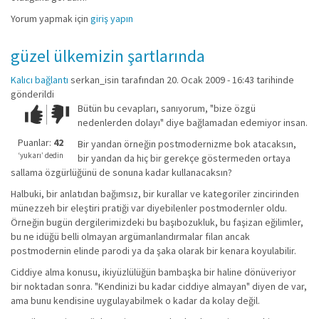
Yorum yapmak için
giriş yapın
güzel ülkemizin şartlarında
Kalıcı bağlantı
serkan_isin
tarafından 20. Ocak 2009 - 16:43 tarihinde
gönderildi
Bütün bu cevapları, sanıyorum, "bize özgü
Çok iyi!
O
nedenlerden dolayı" diye bağlamadan edemiyor insan.
kadar
iyi
Puanlar:
42
Bir yandan örneğin postmodernizme bok atacaksın,
değil!
‘yukarı’ dedin
bir yandan da hiç bir gerekçe göstermeden ortaya
sallama özgürlüğünü de sonuna kadar kullanacaksın?
Halbuki, bir anlatıdan bağımsız, bir kurallar ve kategoriler zincirinden
münezzeh bir eleştiri pratiği var diyebilenler postmodernler oldu.
Örneğin bugün dergilerimizdeki bu başıbozukluk, bu faşizan eğilimler,
bu ne idüğü belli olmayan argümanlandırmalar filan ancak
postmodernin elinde parodi ya da şaka olarak bir kenara koyulabilir.
Ciddiye alma konusu, ikiyüzlülüğün bambaşka bir haline dönüveriyor
bir noktadan sonra. "Kendinizi bu kadar ciddiye almayan" diyen de var,
ama bunu kendisine uygulayabilmek o kadar da kolay değil.