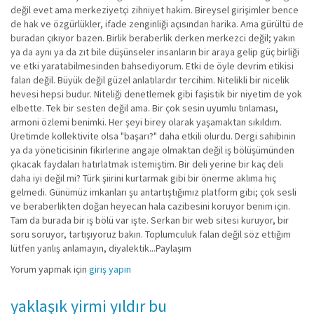
değil evet ama merkeziyetçi zihniyet hakim. Bireysel girişimler bence
de hak ve özgürlükler, ifade zenginliği açısından harika. Ama gürültü de
buradan çıkıyor bazen. Birlik beraberlik derken merkezci değil; yakın
ya da aynı ya da zıt bile düşünseler insanların bir araya gelip güç birliği
ve etki yaratabilmesinden bahsediyorum. Etki de öyle devrim etikisi
falan değil. Büyük değil güzel anlatılardır tercihim. Nitelikli bir nicelik
hevesi hepsi budur. Niteliği denetlemek gibi faşistik bir niyetim de yok
elbette. Tek bir sesten değil ama. Bir çok sesin uyumlu tınlaması,
armoni özlemi benimki. Her şeyi birey olarak yaşamaktan sıkıldım.
Üretimde kollektivite olsa "başarı?" daha etkili olurdu. Dergi sahibinin
ya da yöneticisinin fikirlerine angaje olmaktan değil iş bölüşümünden
çıkacak faydaları hatırlatmak istemiştim. Bir deli yerine bir kaç deli
daha iyi değil mi? Türk şiirini kurtarmak gibi bir önerme aklıma hiç
gelmedi. Günümüz imkanları şu antartıştığımız platform gibi; çok sesli
ve beraberlikten doğan heyecan hala cazibesini koruyor benim için.
Tam da burada bir iş bölü var işte. Serkan bir web sitesi kuruyor, bir
soru soruyor, tartışıyoruz bakın. Toplumculuk falan değil söz ettiğim
lütfen yanlış anlamayın, diyalektik...Paylaşım
Yorum yapmak için
giriş yapın
yaklaşık yirmi yıldır bu