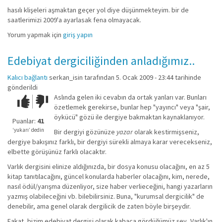
hasılı klişeleri aşmaktan geçer yol diye düşünmekteyim. bir de
saatlerimizi 2009'a ayarlasak fena olmayacak.
Yorum yapmak için
giriş yapın
Edebiyat dergiciliğinden anladığımız..
Kalıcı bağlantı
serkan_isin
tarafından 5. Ocak 2009 - 23:44 tarihinde
gönderildi
Aslında gelen iki cevabın da ortak yanları var. Bunları
Çok iyi!
O
özetlemek gerekirse, bunlar hep "yayıncı" veya "şair,
kadar
öykücü" gözü ile dergiye bakmaktan kaynaklanıyor.
iyi
Puanlar:
41
değil!
‘yukarı’ dedin
Bir dergiyi gözünüze
yazar
olarak kestirmişseniz,
dergiye bakışınız farklı, bir dergiyi sürekli almaya karar verecekseniz,
elbette görüşünüz farklı olacaktır.
Varlık dergisini elinize aldığınızda, bir dosya konusu olacağını, en az 5
kitap tanıtılacağını, güncel konularda haberler olacağını, kim, nerede,
nasıl ödül/yarışma düzenliyor, size haber verlieceğini, hangi yazarların
yazmış olabileceğini vb. bilebilirsiniz. Buna, "kurumsal dergicilik" de
denebilir, ama genel olarak dergilicik de zaten böyle birşeydir.
Fakat, bizim edebiyat dergisi olarak kabaca gördüğümüz şey, Varlık'ın