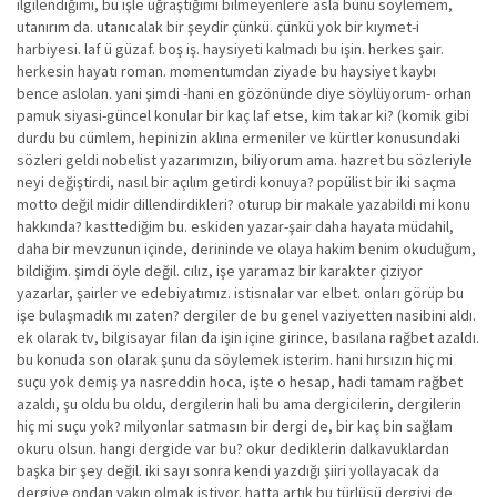
ilgilendiğimi, bu işle uğraştığımı bilmeyenlere asla bunu söylemem,
utanırım da. utanıcalak bir şeydir çünkü. çünkü yok bir kıymet-i
harbiyesi. laf ü güzaf. boş iş. haysiyeti kalmadı bu işin. herkes şair.
herkesin hayatı roman. momentumdan ziyade bu haysiyet kaybı
bence aslolan. yani şimdi -hani en gözönünde diye söylüyorum- orhan
pamuk siyasi-güncel konular bir kaç laf etse, kim takar ki? (komik gibi
durdu bu cümlem, hepinizin aklına ermeniler ve kürtler konusundaki
sözleri geldi nobelist yazarımızın, biliyorum ama. hazret bu sözleriyle
neyi değiştirdi, nasıl bir açılım getirdi konuya? popülist bir iki saçma
motto değil midir dillendirdikleri? oturup bir makale yazabildi mi konu
hakkında? kasttediğim bu. eskiden yazar-şair daha hayata müdahil,
daha bir mevzunun içinde, derininde ve olaya hakim benim okuduğum,
bildiğim. şimdi öyle değil. cılız, işe yaramaz bir karakter çiziyor
yazarlar, şairler ve edebiyatımız. istisnalar var elbet. onları görüp bu
işe bulaşmadık mı zaten? dergiler de bu genel vaziyetten nasibini aldı.
ek olarak tv, bilgisayar filan da işin içine girince, basılana rağbet azaldı.
bu konuda son olarak şunu da söylemek isterim. hani hırsızın hiç mi
suçu yok demiş ya nasreddin hoca, işte o hesap, hadi tamam rağbet
azaldı, şu oldu bu oldu, dergilerin hali bu ama dergicilerin, dergilerin
hiç mi suçu yok? milyonlar satmasın bir dergi de, bir kaç bin sağlam
okuru olsun. hangi dergide var bu? okur dediklerin dalkavuklardan
başka bir şey değil. iki sayı sonra kendi yazdığı şiiri yollayacak da
dergiye ondan yakın olmak istiyor. hatta artık bu türlüsü dergiyi de