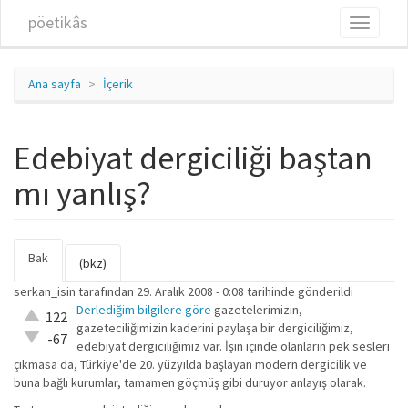
Ana içeriğe atla
pöetikâs
Toggle
navigati
Ana sayfa
İçerik
Edebiyat dergiciliği baştan
mı yanlış?
Bak
(etkin
Birincil sekmeler
(bkz)
sekme)
serkan_isin
tarafından 29. Aralık 2008 - 0:08 tarihinde gönderildi
Derlediğim bilgilere göre
gazetelerimizin,
Çok iyi!
122
gazeteciliğimizin kaderini paylaşa bir dergiciliğimiz,
O kadar
-67
edebiyat dergiciliğimiz var. İşin içinde olanların pek sesleri
iyi değil!
çıkmasa da, Türkiye'de 20. yüzyılda başlayan modern dergicilik ve
buna bağlı kurumlar, tamamen göçmüş gibi duruyor anlayış olarak.