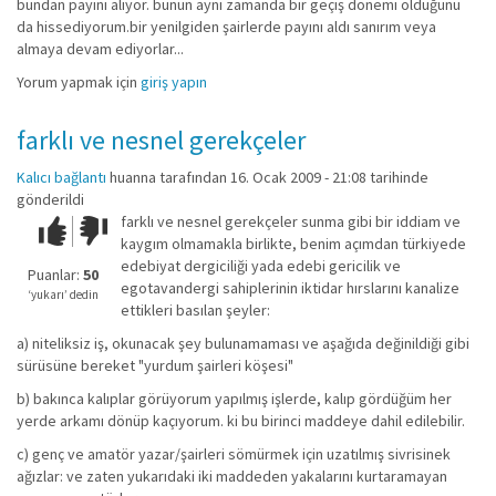
bundan payını alıyor. bunun aynı zamanda bir geçiş dönemi olduğunu
da hissediyorum.bir yenilgiden şairlerde payını aldı sanırım veya
almaya devam ediyorlar...
Yorum yapmak için
giriş yapın
farklı ve nesnel gerekçeler
Kalıcı bağlantı
huanna
tarafından 16. Ocak 2009 - 21:08 tarihinde
gönderildi
farklı ve nesnel gerekçeler sunma gibi bir iddiam ve
Çok iyi!
O
kaygım olmamakla birlikte, benim açımdan türkiyede
kadar
edebiyat dergiciliği yada edebi gericilik ve
iyi
Puanlar:
50
egotavandergi sahiplerinin iktidar hırslarını kanalize
değil!
‘yukarı’ dedin
ettikleri basılan şeyler:
a) niteliksiz iş, okunacak şey bulunamaması ve aşağıda değinildiği gibi
sürüsüne bereket "yurdum şairleri köşesi"
b) bakınca kalıplar görüyorum yapılmış işlerde, kalıp gördüğüm her
yerde arkamı dönüp kaçıyorum. ki bu birinci maddeye dahil edilebilir.
c) genç ve amatör yazar/şairleri sömürmek için uzatılmış sivrisinek
ağızlar: ve zaten yukarıdaki iki maddeden yakalarını kurtaramayan