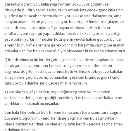
gerektiği öğretiliyor, kullandığı yöntem sokuluyor gözümüze.
türkiyede bu tür yazıları sevip, takip etmek isteyecek genç kitlesinin
yüzdesi nedir acaba? zaten okumuyoruz klişesine dalmıyorum, ama
okuyan adama da birşey sunulmuyor. bu dergiler kimler için çıkıyor ve
bu inadı nasıl sürdürüyorlar? yılmayan edebiyat neferi benzeri
sıfatlarla yeni sayı için yapmadıkları fedakarlık kalmıyor ama yaptığı
şeye bakmıyorlar mı? neden kötü işlerin yuvası haline geliyor bunca
emek? bunu kime sormam gerekiyor? zira karşımda yaptığı işe inanan
adamlar var. "he benim canım" diyip okşanmaz ki koskoca adamın sırtı.
f) kendi adıma artık bir dergiden çok bir fanzinde yer kaplamak daha
bir okşar hissiyatımı. ama fanzinlerde yukarıdaki maddelerden
bağımsız değiller. hatta bazılarında kötü ve klişe edebiyat ve kalıplar
amaç haline getiriliyor. hiç olmamaları gereken biçimde, gayet ciddi
takılıyor bu adamlar. ne diyeceğimi bilemiyorum.
g) kalıplardan, klişelerden, arşa değmiş egodan ve ahkamdan
kurtulmalı edebiyat dergiciliği. bu ciddiyet örtüsünü biraz kaldırıp ne
yaptıklarına bakmalı bu insanlar.
ben hala fikir belirtip belirtmeme konusunda kararsızım. zira doğma
büyüme blogcuyum, kendi kendime saçmalarken bu saçmalıkların
içinde buldum kendimi. ve yine en iyisinin kendi kendine saçmalamak
olduğunu gördüm.