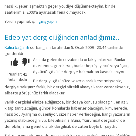
hasılı klişeleri aşmaktan geçer yol diye düşünmekteyim. bir de
saatlerimizi 2009'a ayarlasak fena olmayacak.
Yorum yapmak için
giriş yapın
Edebiyat dergiciliğinden anladığımız..
Kalıcı bağlantı
serkan_isin
tarafından 5. Ocak 2009 - 23:44 tarihinde
gönderildi
Aslında gelen iki cevabın da ortak yanları var. Bunları
Çok iyi!
O
özetlemek gerekirse, bunlar hep "yayıncı" veya "şair,
kadar
öykücü" gözü ile dergiye bakmaktan kaynaklanıyor.
iyi
Puanlar:
41
değil!
‘yukarı’ dedin
Bir dergiyi gözünüze
yazar
olarak kestirmişseniz,
dergiye bakışınız farklı, bir dergiyi sürekli almaya karar verecekseniz,
elbette görüşünüz farklı olacaktır.
Varlık dergisini elinize aldığınızda, bir dosya konusu olacağını, en az 5
kitap tanıtılacağını, güncel konularda haberler olacağını, kim, nerede,
nasıl ödül/yarışma düzenliyor, size haber verlieceğini, hangi yazarların
yazmış olabileceğini vb. bilebilirsiniz. Buna, "kurumsal dergicilik" de
denebilir, ama genel olarak dergilicik de zaten böyle birşeydir.
Fakat, bizim edebiyat dergisi olarak kabaca gördüğümüz şey, Varlık'ın