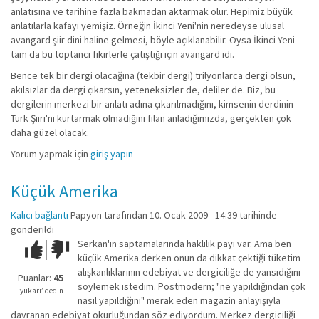
anlatısına ve tarihine fazla bakmadan aktarmak olur. Hepimiz büyük
anlatılarla kafayı yemişiz. Örneğin İkinci Yeni'nin neredeyse ulusal
avangard şiir dini haline gelmesi, böyle açıklanabilir. Oysa İkinci Yeni
tam da bu toptancı fikirlerle çatıştığı için avangard idi.
Bence tek bir dergi olacağına (tekbir dergi) trilyonlarca dergi olsun,
akılsızlar da dergi çıkarsın, yeteneksizler de, deliler de. Biz, bu
dergilerin merkezi bir anlatı adına çıkarılmadığını, kimsenin derdinin
Türk Şiiri'ni kurtarmak olmadığını filan anladığımızda, gerçekten çok
daha güzel olacak.
Yorum yapmak için
giriş yapın
Küçük Amerika
Kalıcı bağlantı
Papyon
tarafından 10. Ocak 2009 - 14:39 tarihinde
gönderildi
Serkan'ın saptamalarında haklılık payı var. Ama ben
Çok iyi!
O
küçük Amerika derken onun da dikkat çektiği tüketim
kadar
alışkanlıklarının edebiyat ve dergiciliğe de yansıdığını
iyi
Puanlar:
45
söylemek istedim. Postmodern; "ne yapıldığından çok
değil!
‘yukarı’ dedin
nasıl yapıldığını" merak eden magazin anlayışıyla
davranan edebiyat okurluğundan söz ediyordum. Merkez dergiciliği