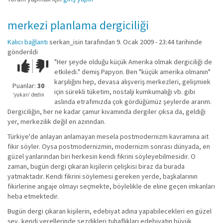
merkezi planlama dergiciliği
Kalıcı bağlantı
serkan_isin
tarafından 9. Ocak 2009 - 23:44 tarihinde
gönderildi
"Her şeyde olduğu küçük Amerika olmak dergiciliği de
Çok iyi!
O
etkiledi." demiş Papyon. Ben "küçük amerika olmanın"
kadar
karşılığını hep, devasa alışveriş merkezleri, gelişmiek
iyi
Puanlar:
30
için sürekli tüketim, nostalji kumkumalığı vb. gibi
değil!
‘yukarı’ dedin
aslında etrafımızda çok gördüğümüz şeylerde ararım.
Dergiciliğin, her ne kadar çamur kıvamında dergiler çıksa da, geldiği
yer, merkezilik değil en azınndan.
Türkiye'de anlayan anlamayan mesela postmodernizm kavramına ait
fikir söyler. Oysa postmodernizmin, modernizm sonrası dünyada, en
güzel yanlarından biri herkesin kendi fikrini söyleyebilmesidir. O
zaman, bugün dergi çıkaran kişilerin çelişkisi biraz da burada
yatmaktadır. Kendi fikrini söylemesi gereken yerde, başkalarının
fikirlerine angaje olmayı seçmekte, böylelikle de eline geçen imkanları
heba etmektedir.
Bugün dergi çıkaran kişilerin, edebiyat adına yapabilecekleri en güzel
şey, kendi yerellerinde sezdikleri tuhaflıkları edebiyatın büyük