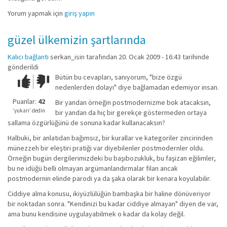
Yorum yapmak için
giriş yapın
güzel ülkemizin şartlarında
Kalıcı bağlantı
serkan_isin
tarafından 20. Ocak 2009 - 16:43 tarihinde
gönderildi
Bütün bu cevapları, sanıyorum, "bize özgü
Çok iyi!
O
nedenlerden dolayı" diye bağlamadan edemiyor insan.
kadar
iyi
Puanlar:
42
Bir yandan örneğin postmodernizme bok atacaksın,
değil!
‘yukarı’ dedin
bir yandan da hiç bir gerekçe göstermeden ortaya
sallama özgürlüğünü de sonuna kadar kullanacaksın?
Halbuki, bir anlatıdan bağımsız, bir kurallar ve kategoriler zincirinden
münezzeh bir eleştiri pratiği var diyebilenler postmodernler oldu.
Örneğin bugün dergilerimizdeki bu başıbozukluk, bu faşizan eğilimler,
bu ne idüğü belli olmayan argümanlandırmalar filan ancak
postmodernin elinde parodi ya da şaka olarak bir kenara koyulabilir.
Ciddiye alma konusu, ikiyüzlülüğün bambaşka bir haline dönüveriyor
bir noktadan sonra. "Kendinizi bu kadar ciddiye almayan" diyen de var,
ama bunu kendisine uygulayabilmek o kadar da kolay değil.