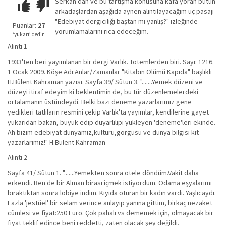
Serkan'dan ve bu tartışma konusuna kafa yoran bütün
Çok iyi!
O
arkadaşlardan aşağıda aynen alıntılayacağım üç pasajı
kadar
"Edebiyat dergiciliği baştan mı yanlış?" izleğinde
iyi
Puanlar:
27
yorumlamalarını rica edeceğim.
değil!
‘yukarı’ dedin
Alıntı 1
1933'ten beri yayımlanan bir dergi Varlık. Totemlerden biri. Sayı: 1216.
1 Ocak 2009. Köşe Adı:Anlar/Zamanlar "Kitabın Ölümü Kapıda" başlıklı
H.Bülent Kahraman yazısı. Sayfa 39/ Sütun 3. ".......Yemek düzeni ve
düzeyi itiraf edeyim ki beklentimin de, bu tür düzenlemelerdeki
ortalamanın üstündeydi. Belki bazı deneme yazarlarımız gene
yedikleri tatlıların resmini çekip Varlık'ta yayımlar, kendilerine gayet
yukarıdan bakan, büyük edip duyarlılıpı yükleyen 'deneme'leri ekinde.
Ah bizim edebiyat dünyamız,kültürü,görgüsü ve dünya bilgisi kıt
yazarlarımız!" H.Bülent Kahraman
Alıntı 2
Sayfa 41/ Sütun 1. ".......Yemekten sonra otele döndüm.Vakit daha
erkendi. Ben de bir Alman birası içmek istiyordum. Odama eşyalarımı
bıraktıktan sonra lobiye indim. Kıyıda oturan bir kadın vardı. Yaşlıcaydı.
Fazla 'jestüel' bir selam verince anlayıp yanına gittim, birkaç nezaket
cümlesi ve fiyat:250 Euro. Çok pahalı vs dememek için, olmayacak bir
fiyat teklif edince beni reddetti, zaten olacak şey değildi.