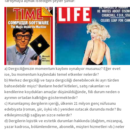
Tartışmaya açmak istediğim şeyler şunlar:
a) Dergiciliğimizin momentum kaybını oynalıyor musunuz? Eğer evet
ise, bu momentum kaybındaki temel etkenler nelerdir?
b) Merkez dergiciliği ve taşra dergiciliği denebilecek iki ayrı türden
bahsedebilir miyiz? Bunların hedef kitleleri, satış rakamları ve
kendilerine koydukları amaçlar düşünüldüğünde, fiili durum neden o
ayrımın ortadan kalktığını göstermektedir?
c) Kurumlaşmış dergilerin içeriği, ülkenin 21 milyon genç nüfusunu
edebiyata (roman, şiir, öykü vb.) yeniden ısıtacak durumda mıdır? Bu
etkileşimsizliği sağlayan sizce nelerdir?
d) Dergilerin lojistik ve estetik durumları hakkında (dağıtım, mizanpaj,
yazar kadrosu, bölümlendirme, abonelik, müşteri hizmetleri vb.) neler