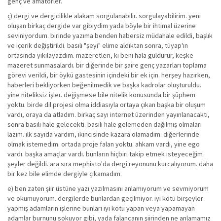
genç ve amatörler.
ç) dergi ve dergicilikle alakam sorgulanabilir. sorgulayabilirim. yeni
oluşan birkaç dergide var gibiydim yada böyle bir ihtimal üzerine
seviniyordum. birinde yazıma benden habersiz müdahale edildi, başlık
ve içerik değiştirildi. basılı "şeyi" elime aldıktan sonra, tüyap'ın
ortasında yıkılayazdım. mazeretleri, ki beni hala güldürür, keşke
mazeret sunmasalardı. bir diğerinde bir şaire genç yazarları toplama
görevi verildi, bir öykü gastesinin içindeki bir ek için. herşey hazırken,
haberleri bekliyorken beğenilmedik ve başka kadrolar oluşturuldu.
yine niteliksiz işler. değişmese bile nitelik konusunda bir şüphem
yoktu. birde dil projesi olma iddiasıyla ortaya çıkan başka bir oluşum
vardı, oraya da atladım. birkaç sayı internet üzerinden yayınlanacaktı,
sonra basılı hale gelecekti. basılı hale gelemeden dağılmış olmaları
lazım. ilk sayıda vardım, ikincisinde kazara olamadım. diğerlerinde
olmak istemedim. ortada proje falan yoktu. ahkam vardı, yine ego
vardı. başka amaçlar vardı. bunların hiçbiri takip etmek isteyeceğim
şeyler değildi. ara sıra mephisto'da dergi reyonunu kurcalıyorum. daha
bir kez bile elimde dergiyle çıkamadım.
e) ben zaten şiir üstüne yazı yazılmasını anlamıyorum ve sevmiyorum
ve okumuyorum. dergilerde bunlardan geçilmiyor. iyi kötü birşeyler
yapmış adamların işlerine bunları iyi kötü yapan veya yapamayan
adamlar burnunu sokuyor gibi, yada falancanın şiirinden ne anlamamız