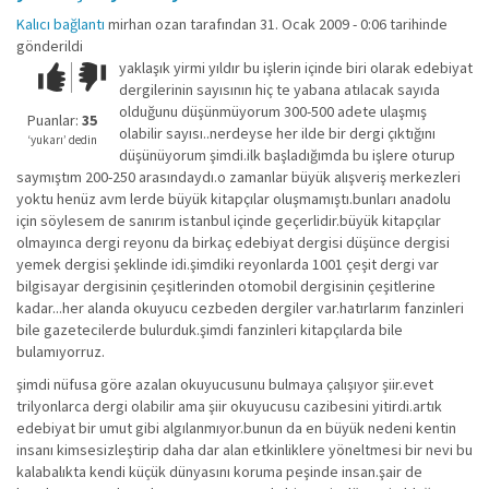
Kalıcı bağlantı
mirhan ozan
tarafından 31. Ocak 2009 - 0:06 tarihinde
gönderildi
yaklaşık yirmi yıldır bu işlerin içinde biri olarak edebiyat
Çok iyi!
O
dergilerinin sayısının hiç te yabana atılacak sayıda
kadar
olduğunu düşünmüyorum 300-500 adete ulaşmış
iyi
Puanlar:
35
olabilir sayısı..nerdeyse her ilde bir dergi çıktığını
değil!
‘yukarı’ dedin
düşünüyorum şimdi.ilk başladığımda bu işlere oturup
saymıştım 200-250 arasındaydı.o zamanlar büyük alışveriş merkezleri
yoktu henüz avm lerde büyük kitapçılar oluşmamıştı.bunları anadolu
için söylesem de sanırım istanbul içinde geçerlidir.büyük kitapçılar
olmayınca dergi reyonu da birkaç edebiyat dergisi düşünce dergisi
yemek dergisi şeklinde idi.şimdiki reyonlarda 1001 çeşit dergi var
bilgisayar dergisinin çeşitlerinden otomobil dergisinin çeşitlerine
kadar...her alanda okuyucu cezbeden dergiler var.hatırlarım fanzinleri
bile gazetecilerde bulurduk.şimdi fanzinleri kitapçılarda bile
bulamıyorruz.
şimdi nüfusa göre azalan okuyucusunu bulmaya çalışıyor şiir.evet
trilyonlarca dergi olabilir ama şiir okuyucusu cazibesini yitirdi.artık
edebiyat bir umut gibi algılanmıyor.bunun da en büyük nedeni kentin
insanı kimsesizleştirip daha dar alan etkinliklere yöneltmesi bir nevi bu
kalabalıkta kendi küçük dünyasını koruma peşinde insan.şair de