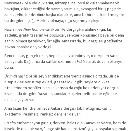
Newsweek bile okuduklarını, mizanpajına, boşluk kullanmalarına vb.
baktığını, dikkat ettiğini de sanmıyorum. Ha, avangard bir iş peşinde
iseniz, elbette derdiniz başka olacaktır, ama birbirimizi kandırmayalım,
bu dergilerin çoğu Merkez olmaya, ego şişirmeye çıkıyor.
Hala
Times New Roman
karakteri ile dergi çıkarabilmek için, kişinin
sadelik, grafik tasarım ve boşluklar, renkler konusunda baya bir deha
sahibi olması gerekiyor, örneğin. Ama ısrarla, bu dergileri gözümüze
sokan insanlar da yok değil.
Bence okur, gerçek okur, hepimizi cezalandırıyor, o dergileri satın
almayarak. Dağıtımcı da satılan üzerinden %50 alarak devam ettiriyor
bunu.
Ürün dergisi
gibi bir şey var dikkat ederseniz aslında ortada. Bir de
Kitap ekleri var. Kitap ekleri, gazete/okur gibi şeylere dikkat
ettiklerinden popüler olan ile karışsa da çoğu kez edebiyat dergisi
kıvamında dergiler. Yazarlar, konular, köşeler belli. İçinde eğlence
namına şeyler var.
Ama bizim kendi aramızda Ankara dergisi tabir ettiğimiz kalın,
akademik, resimsiz, renksiz dergiler de var.
Etrafta enformasyon gırla giderken, hala Edip Cansever yazısı, hem de
klişelerle dolu bir yazı, "imge şiir kadın erotizm" şeyli dosyalar yapmak