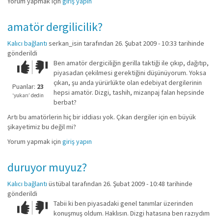
Yorum yapmak için
giriş yapın
amatör dergilicilik?
Kalıcı bağlantı
serkan_isin
tarafından 26. Şubat 2009 - 10:33 tarihinde
gönderildi
Ben amatör dergiciliğin gerilla taktiği ile çıkıp, dağıtıp,
Çok iyi!
O
piyasadan çekilmesi gerektiğini düşünüyorum. Yoksa
kadar
çıkan, şu anda yürürlükte olan edebiyat dergilerinin
iyi
Puanlar:
23
hepsi amatör. Dizgi, tashih, mizanpaj falan hepsinde
değil!
‘yukarı’ dedin
berbat?
Artı bu amatörlerin hiç bir iddiası yok. Çıkan dergiler için en büyük
şikayetimiz bu değil mi?
Yorum yapmak için
giriş yapın
duruyor muyuz?
Kalıcı bağlantı
üstübal
tarafından 26. Şubat 2009 - 10:48 tarihinde
gönderildi
Tabii ki ben piyasadaki genel tanımlar üzerinden
Çok iyi!
O
konuşmuş oldum. Haklısın. Dizgi hatasına ben razıydım
kadar