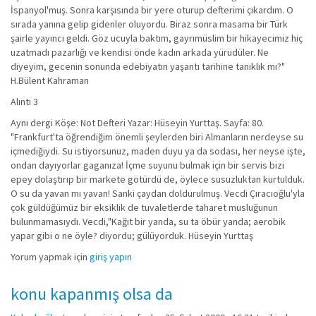
İspanyol'muş. Sonra karşısında bir yere oturup defterimi çıkardım. O
sırada yanına gelip gidenler oluyordu. Biraz sonra masama bir Türk
şairle yayıncı geldi. Göz ucuyla baktım, gayrımüslim bir hikayecimiz hiç
uzatmadı pazarlığı ve kendisi önde kadın arkada yürüdüler. Ne
diyeyim, gecenin sonunda edebiyatın yaşantı tarihine tanıklık mı?"
H.Bülent Kahraman
Alıntı 3
Aynı dergi Köşe: Not Defteri Yazar: Hüseyin Yurttaş. Sayfa: 80.
"Frankfurt'ta öğrendiğim önemli şeylerden biri Almanların nerdeyse su
içmediğiydi. Su istiyorsunuz, maden duyu ya da sodası, her neyse işte,
ondan dayıyorlar gaganıza! İçme suyunu bulmak için bir servis bizi
epey dolaştırıp bir markete götürdü de, öylece susuzluktan kurtulduk.
O su da yavan mı yavan! Sanki çaydan doldurulmuş. Vecdi Çıracıoğlu'yla
çok güldüğümüz bir eksiklik de tuvaletlerde taharet musluğunun
bulunmamasıydı. Vecdi,"Kağıt bir yanda, su ta öbür yanda; aerobik
yapar gibi o ne öyle? diyordu; gülüyorduk. Hüseyin Yurttaş
Yorum yapmak için
giriş yapın
konu kapanmış olsa da