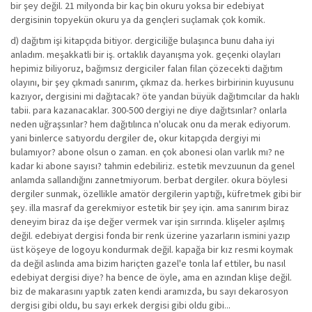
bir şey değil. 21 milyonda bir kaç bin okuru yoksa bir edebiyat
dergisinin topyekün okuru ya da gençleri suçlamak çok komik.
d) dağıtım işi kitapçıda bitiyor. dergiciliğe bulaşınca bunu daha iyi
anladım. meşakkatli bir iş. ortaklık dayanışma yok. geçenki olayları
hepimiz biliyoruz, bağımsız dergiciler falan filan çözecekti dağıtım
olayını, bir şey çıkmadı sanırım, çıkmaz da. herkes birbirinin kuyusunu
kazıyor, dergisini mi dağıtacak? öte yandan büyük dağıtımcılar da haklı
tabii. para kazanacaklar. 300-500 dergiyi ne diye dağıtsınlar? onlarla
neden uğraşsınlar? hem dağıtılınca n'olucak onu da merak ediyorum.
yani binlerce satıyordu dergiler de, okur kitapçıda dergiyi mi
bulamıyor? abone olsun o zaman. en çok abonesi olan varlık mı? ne
kadar ki abone sayısı? tahmin edebiliriz. estetik mevzuunun da genel
anlamda sallandığını zannetmiyorum. berbat dergiler. okura böylesi
dergiler sunmak, özellikle amatör dergilerin yaptığı, küfretmek gibi bir
şey. illa masraf da gerekmiyor estetik bir şey için. ama sanırım biraz
deneyim biraz da işe değer vermek var işin sırrında. klişeler aşılmış
değil. edebiyat dergisi fonda bir renk üzerine yazarların ismini yazıp
üst köşeye de logoyu kondurmak değil. kapağa bir kız resmi koymak
da değil aslında ama bizim hariçten gazel'e tonla laf ettiler, bu nasıl
edebiyat dergisi diye? ha bence de öyle, ama en azından klişe değil.
biz de makarasını yaptık zaten kendi aramızda, bu sayı dekarosyon
dergisi gibi oldu, bu sayı erkek dergisi gibi oldu gibi...