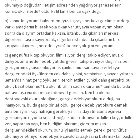
okumayıp doğrudan iletişim adresinden yağdırıyor şaheserlerini.
komik. okur nerde? öldü. katil kim? bence uşak değil.
b) zannetmiyorum. bahsedemeyiz. taşrayı merkezi geçtim kaç dergi
var ki amaçlarını bilerek yola çıkan yahut yayın yapan ayrım olsun,
sonra da o ayrım ortadan kalksın. istanbul'da çıkanları merkez,
diğerlerini taşra sayıyorsak, diğerleri istanbul'da çıkanların birer
kopyası oluyorsa, nerede ayrım? bence yok. göremiyorum.
c) genç nüfus kitap okuyor, film izliyor, dergi takip ediyor, müzik
dinliyor. ama neden edebiyat dergilerini takip etmiyor değil mi? ben
görüyorum uykusuz okuyorlar. çünkü umut sarıkaya o edebiyat
dergilerindeki öykülerden çok daha iyisini, samimisini yazıyor. yıllarca
leman'da nihat genç öykülerini tercih ettiler. çünkü daha gerçekti. bu
okur, basit okur mu? bu okur ibrahim sadri okuru mu? tam da burada
baltayı taşa vurdu bence edebiyat guruları. ben bu okurun
dostoyevski okuru olduğuna, gerçek edebiyat okuru olduğuna
inanıyorum. bu da garip bir laf oldu, gerçek edebiyat okuru demek
ama bir ayrım koymak için gerekli. yani illa dayatmaları seçmesi
gerekmiyor. diyor ki sen istediğin kadar edebiyat ödülleri koy, ödüller
ver, naparsan yap, ben bildiğim okurum, giderim mizah
dergilerindekileri okurum. bunu iyi analiz etmek gerek. genç nüfus
okumuyor etmiyor demek yine çuvaldızı başkasına batırmaktan başka