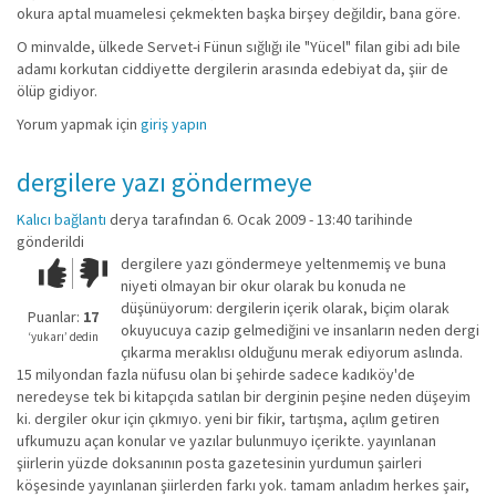
okura aptal muamelesi çekmekten başka birşey değildir, bana göre.
O minvalde, ülkede Servet-i Fünun sığlığı ile "Yücel" filan gibi adı bile
adamı korkutan ciddiyette dergilerin arasında edebiyat da, şiir de
ölüp gidiyor.
Yorum yapmak için
giriş yapın
dergilere yazı göndermeye
Kalıcı bağlantı
derya
tarafından 6. Ocak 2009 - 13:40 tarihinde
gönderildi
dergilere yazı göndermeye yeltenmemiş ve buna
Çok iyi!
O
niyeti olmayan bir okur olarak bu konuda ne
kadar
düşünüyorum: dergilerin içerik olarak, biçim olarak
iyi
Puanlar:
17
okuyucuya cazip gelmediğini ve insanların neden dergi
değil!
‘yukarı’ dedin
çıkarma meraklısı olduğunu merak ediyorum aslında.
15 milyondan fazla nüfusu olan bi şehirde sadece kadıköy'de
neredeyse tek bi kitapçıda satılan bir derginin peşine neden düşeyim
ki. dergiler okur için çıkmıyo. yeni bir fikir, tartışma, açılım getiren
ufkumuzu açan konular ve yazılar bulunmuyo içerikte. yayınlanan
şiirlerin yüzde doksanının posta gazetesinin yurdumun şairleri
köşesinde yayınlanan şiirlerden farkı yok. tamam anladım herkes şair,