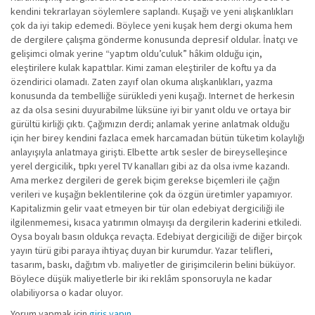
kendini tekrarlayan söylemlere saplandı. Kuşağı ve yeni alışkanlıkları
çok da iyi takip edemedi. Böylece yeni kuşak hem dergi okuma hem
de dergilere çalışma gönderme konusunda depresif oldular. İnatçı ve
gelişimci olmak yerine “yaptım oldu’culuk” hâkim olduğu için,
eleştirilere kulak kapattılar. Kimi zaman eleştiriler de koftu ya da
özendirici olamadı. Zaten zayıf olan okuma alışkanlıkları, yazma
konusunda da tembelliğe sürükledi yeni kuşağı. Internet de herkesin
az da olsa sesini duyurabilme lüksüne iyi bir yanıt oldu ve ortaya bir
gürültü kirliği çıktı. Çağımızın derdi; anlamak yerine anlatmak olduğu
için her birey kendini fazlaca emek harcamadan bütün tüketim kolaylığı
anlayışıyla anlatmaya girişti. Elbette artık sesler de bireyselleşince
yerel dergicilik, tıpkı yerel TV kanalları gibi az da olsa ivme kazandı.
Ama merkez dergileri de gerek biçim gerekse biçemleri ile çağın
verileri ve kuşağın beklentilerine çok da özgün üretimler yapamıyor.
Kapitalizmin gelir vaat etmeyen bir tür olan edebiyat dergiciliği ile
ilgilenmemesi, kısaca yatırımın olmayışı da dergilerin kaderini etkiledi.
Oysa boyalı basın oldukça revaçta. Edebiyat dergiciliği de diğer birçok
yayın türü gibi paraya ihtiyaç duyan bir kurumdur. Yazar telifleri,
tasarım, baskı, dağıtım vb. maliyetler de girişimcilerin belini büküyor.
Böylece düşük maliyetlerle bir iki reklâm sponsoruyla ne kadar
olabiliyorsa o kadar oluyor.
Yorum yapmak için
giriş yapın