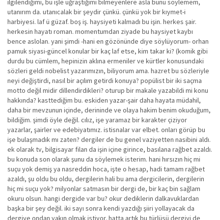
ilgilendiğimi, bu işle uğraştığımı bilmeyenlere asla bunu söylemem,
utanırım da. utanıcalak bir şeydir çünkü. çünkü yok bir kıymet-i
harbiyesi. laf ü güzaf. boş iş. haysiyeti kalmadı bu işin. herkes şair.
herkesin hayatı roman. momentumdan ziyade bu haysiyet kaybı
bence aslolan. yani şimdi -hani en gözönünde diye söylüyorum- orhan
pamuk siyasi-güncel konular bir kaç laf etse, kim takar ki? (komik gibi
durdu bu cümlem, hepinizin aklına ermeniler ve kürtler konusundaki
sözleri geldi nobelist yazarımızın, biliyorum ama. hazret bu sözleriyle
neyi değiştirdi, nasıl bir açılım getirdi konuya? popülist bir iki saçma
motto değil midir dillendirdikleri? oturup bir makale yazabildi mi konu
hakkında? kasttediğim bu. eskiden yazar-şair daha hayata müdahil,
daha bir mevzunun içinde, derininde ve olaya hakim benim okuduğum,
bildiğim. şimdi öyle değil. cılız, işe yaramaz bir karakter çiziyor
yazarlar, şairler ve edebiyatımız. istisnalar var elbet. onları görüp bu
işe bulaşmadık mı zaten? dergiler de bu genel vaziyetten nasibini aldı.
ek olarak tv, bilgisayar filan da işin içine girince, basılana rağbet azaldı.
bu konuda son olarak şunu da söylemek isterim. hani hırsızın hiç mi
suçu yok demiş ya nasreddin hoca, işte o hesap, hadi tamam rağbet
azaldı, şu oldu bu oldu, dergilerin hali bu ama dergicilerin, dergilerin
hiç mi suçu yok? milyonlar satmasın bir dergi de, bir kaç bin sağlam
okuru olsun. hangi dergide var bu? okur dediklerin dalkavuklardan
başka bir şey değil. iki sayı sonra kendi yazdığı şiiri yollayacak da
dergiye ondan yakın olmak istiyor. hatta artık bu türlüsü dergiyi de