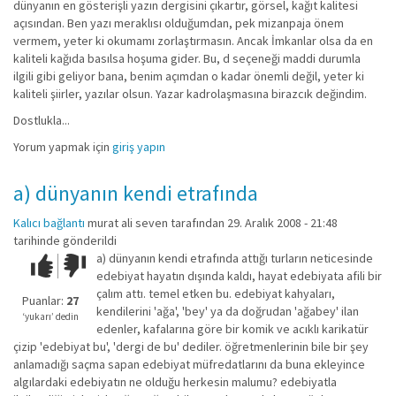
dünyanın en gösterişli yazın dergisini çıkartır, görsel, kağıt kalitesi
açısından. Ben yazı meraklısı olduğumdan, pek mizanpaja önem
vermem, yeter ki okumamı zorlaştırmasın. Ancak İmkanlar olsa da en
kaliteli kağıda basılsa hoşuma gider. Bu, d seçeneği maddi durumla
ilgili gibi geliyor bana, benim açımdan o kadar önemli değil, yeter ki
kaliteli şiirler, yazılar olsun. Yazar kadrolaşmasına birazcık değindim.
Dostlukla...
Yorum yapmak için
giriş yapın
a) dünyanın kendi etrafında
Kalıcı bağlantı
murat ali seven
tarafından 29. Aralık 2008 - 21:48
tarihinde gönderildi
a) dünyanın kendi etrafında attığı turların neticesinde
Çok iyi!
O
edebiyat hayatın dışında kaldı, hayat edebiyata afili bir
kadar
çalım attı. temel etken bu. edebiyat kahyaları,
iyi
Puanlar:
27
kendilerini 'ağa', 'bey' ya da doğrudan 'ağabey' ilan
değil!
‘yukarı’ dedin
edenler, kafalarına göre bir komik ve acıklı karikatür
çizip 'edebiyat bu', 'dergi de bu' dediler. öğretmenlerinin bile bir şey
anlamadığı saçma sapan edebiyat müfredatlarını da buna ekleyince
algılardaki edebiyatın ne olduğu herkesin malumu? edebiyatla