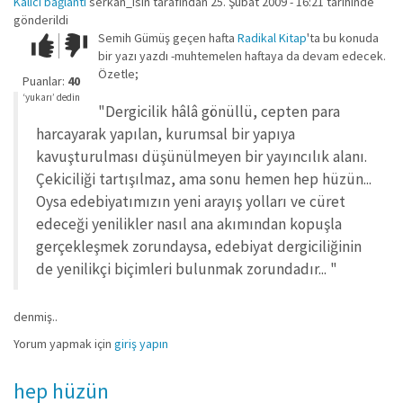
Kalıcı bağlantı
serkan_isin
tarafından 25. Şubat 2009 - 16:21 tarihinde
gönderildi
Semih Gümüş geçen hafta
Radikal Kitap
'ta bu konuda
Çok iyi!
O
bir yazı yazdı -muhtemelen haftaya da devam edecek.
kadar
Özetle;
iyi
Puanlar:
40
değil!
‘yukarı’ dedin
"Dergicilik hâlâ gönüllü, cepten para
harcayarak yapılan, kurumsal bir yapıya
kavuşturulması düşünülmeyen bir yayıncılık alanı.
Çekiciliği tartışılmaz, ama sonu hemen hep hüzün...
Oysa edebiyatımızın yeni arayış yolları ve cüret
edeceği yenilikler nasıl ana akımından kopuşla
gerçekleşmek zorundaysa, edebiyat dergiciliğinin
de yenilikçi biçimleri bulunmak zorundadır... "
denmiş..
Yorum yapmak için
giriş yapın
hep hüzün