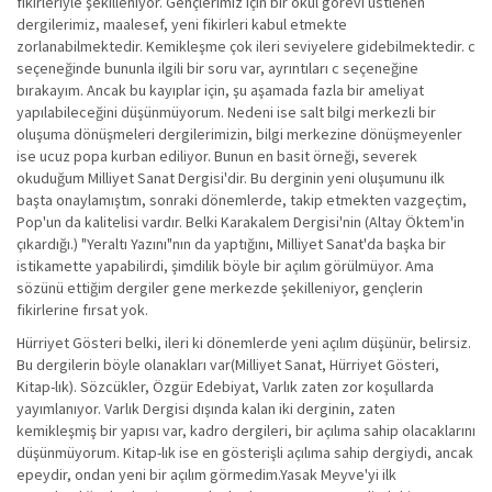
fikirleriyle şekilleniyor. Gençlerimiz için bir okul görevi üstlenen
dergilerimiz, maalesef, yeni fikirleri kabul etmekte
zorlanabilmektedir. Kemikleşme çok ileri seviyelere gidebilmektedir. c
seçeneğinde bununla ilgili bir soru var, ayrıntıları c seçeneğine
bırakayım. Ancak bu kayıplar için, şu aşamada fazla bir ameliyat
yapılabileceğini düşünmüyorum. Nedeni ise salt bilgi merkezli bir
oluşuma dönüşmeleri dergilerimizin, bilgi merkezine dönüşmeyenler
ise ucuz popa kurban ediliyor. Bunun en basit örneği, severek
okuduğum Milliyet Sanat Dergisi'dir. Bu derginin yeni oluşumunu ilk
başta onaylamıştım, sonraki dönemlerde, takip etmekten vazgeçtim,
Pop'un da kalitelisi vardır. Belki Karakalem Dergisi'nin (Altay Öktem'in
çıkardığı.) "Yeraltı Yazını"nın da yaptığını, Milliyet Sanat'da başka bir
istikamette yapabilirdi, şimdilik böyle bir açılım görülmüyor. Ama
sözünü ettiğim dergiler gene merkezde şekilleniyor, gençlerin
fikirlerine fırsat yok.
Hürriyet Gösteri belki, ileri ki dönemlerde yeni açılım düşünür, belirsiz.
Bu dergilerin böyle olanakları var(Milliyet Sanat, Hürriyet Gösteri,
Kitap-lık). Sözcükler, Özgür Edebiyat, Varlık zaten zor koşullarda
yayımlanıyor. Varlık Dergisi dışında kalan iki derginin, zaten
kemikleşmiş bir yapısı var, kadro dergileri, bir açılıma sahip olacaklarını
düşünmüyorum. Kitap-lık ise en gösterişli açılıma sahip dergiydi, ancak
epeydir, ondan yeni bir açılım görmedim.Yasak Meyve'yi ilk