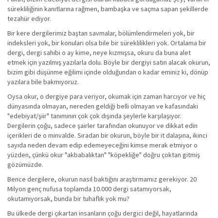
sürekliliğinin kanıtlarına rağmen, bambaşka ve saçma sapan şekillerde
tezahür ediyor.
Bir kere dergilerimiz baştan savmalar, bölümlendirmeleri yok, bir
indeksleri yok, bir konuları olsa bile bir süreklilikleri yok. Ortalama bir
dergi, dergi sahibi o ay kime, neye kızmışsa, okuru da buna alet
etmek için yazılmış yazılarla dolu. Böyle bir dergiyi satın alacak okurun,
bizim gibi düşünme eğilimi içinde olduğundan o kadar eminiz ki, dönüp
yazılara bile bakmıyoruz.
Oysa okur, o dergiye para veriyor, okumak için zaman harcıyor ve hiç
dünyasında olmayan, nereden geldiği belli olmayan ve kafasındaki
"edebiyat/şiir" tanımının çok çok dışında şeylerle karşılaşıyor.
Dergilerin çoğu, sadece şairler tarafından okunuyor ve dikkat edin
içerikleri de o minvalde. Sıradan bir okurun, böyle bir it dalaşına, ikinci
sayıda neden devam edip edemeyeceğini kimse merak etmiyor o
yüzden, çünkü okur "akbabalıktan" "köpekliğe" doğru çoktan gitmiş
gözümüzde.
Bence dergilere, okurun nasıl baktığını araştırmamız gerekiyor. 20
Milyon genç nufusa toplamda 10.000 dergi satamıyorsak,
okutamıyorsak, bunda bir tuhaflık yok mu?
Bu ülkede dergi çıkartan insanların çoğu dergici değil, hayatlarında