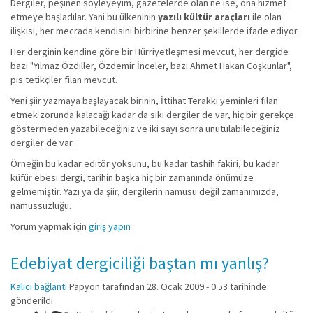
Dergiler, peşinen söyleyeyim, gazetelerde olan ne ise, ona hizmet
etmeye başladılar. Yani bu ülkeninin
yazılı kültür araçları
ile olan
ilişkisi, her mecrada kendisini birbirine benzer şekillerde ifade ediyor.
Her derginin kendine göre bir Hürriyetleşmesi mevcut, her dergide
bazı "Yılmaz Özdiller, Özdemir İnceler, bazı Ahmet Hakan Coşkunlar",
pis tetikçiler filan mevcut.
Yeni şiir yazmaya başlayacak birinin, İttihat Terakki yeminleri filan
etmek zorunda kalacağı kadar da sıkı dergiler de var, hiç bir gerekçe
göstermeden yazabileceğiniz ve iki sayı sonra unutulabileceğiniz
dergiler de var.
Örneğin bu kadar editör yoksunu, bu kadar tashih fakiri, bu kadar
küfür ebesi dergi, tarihin başka hiç bir zamanında önümüze
gelmemiştir. Yazı ya da şiir, dergilerin namusu değil zamanımızda,
namussuzluğu.
Yorum yapmak için
giriş yapın
Edebiyat dergiciliği baştan mı yanlış?
Kalıcı bağlantı
Papyon
tarafından 28. Ocak 2009 - 0:53 tarihinde
gönderildi