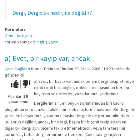
Dergi, Dergicilik nedir, ne değildir?
Forumlar:
Genel tartışma
Yorum yapmak için
giriş yapın
a) Evet, bir kayıp var, ancak
Kalıcı bağlantı
Kemal Tekin
tarafından 29. Aralık 2008 - 16:23 tarihinde
gönderildi
a) Evet, bir kayıp var, ancak benim dergi takip etmeye
Çok iyi!
O
ciddi ciddi başladığım, doksanların başından beri bu
kadar
kayıptan söz ederler, yazarlarımız, şairlerimiz.
iyi
Puanlar:
30
değil!
‘yukarı’ dedin
Dergilerimizin, en büyük sorunlarından biri kadro
oluştuktan sonra, uzun soluklu bir izlek oluşturmamalarıdır. Bir dergi de
görünen bir şairimiz, yazarımız, başka dergi de de görünebilmektedir.
Bu sorun değildir, ancak, bir dergi, başka bir biçemi takip ederken,
diğer bir dergi aynı biçemi takip etmemektedir. Veya tam tersi bir
sorun var, bütün dergiler birbirine benzedi. Çok nadir gençlerin