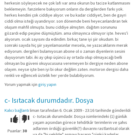
herkesin söyleyecek ne çok lafı var ama okurun bu tacize katlanmasını
beklemeyin. fanzinlere bakıyorum onların da dergilerden farkı yok.
herkes kendini çok ciddiye alıyor. ve bu kadar ciddiyet, ben de gayri
ciddi olma isteği uyandırıyor. son dönemde beni heyecanlandıran tek
oluşum mahfil olmuştu. bunu ciddiye almıştım. dağıtım sorununu
gözardı edip peşine düşmüştüm. ama olmayınca olmuyor işte. heves'i
alıyorum. ocak sayısını da edindim. birkaç tane iyi şiir okudum. bi
sonraki sayıda hiç şiir yayınlamasınlar mesela, ne yazacaklarını merak
ediyorum. dergileri bulamıyosan abone ol o zaman diyenlerin sesini
duyuyorum tabi. iki ay çıkıp üçüncü ay ortada olup olmayacağı belli
olmayan bu güveni okuyucusuna veremeyen bi dergiye neden abone
olayım. neyse işte ben iyi bi okur değilim zaten. motoron dergisi daha
renkli ve eğlenceli üstelik her yerde bulabiliyorum.
Yorum yapmak için
giriş yapın
c- Isıtacak durumdadır. Dosya
Kalıcı bağlantı
liman
tarafından 6. Ocak 2009 - 23:16 tarihinde gönderildi
c- Isıtacak durumdadır. Dosya isimlerindeki (1) günlük
Çok iyi!
O
yaşam açısından görece tehditkâr terimlerin ve şahıs
kadar
adlarının ördüğü güvenlik(?) duvarını rastlantısal olarak
iyi
Puanlar:
30
ya da "bi şekilde" aşmayı başarıp "çünkü kadınlar