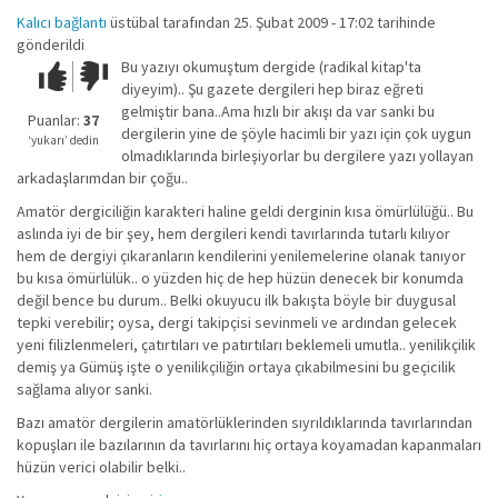
Kalıcı bağlantı
üstübal
tarafından 25. Şubat 2009 - 17:02 tarihinde
gönderildi
Bu yazıyı okumuştum dergide (radikal kitap'ta
Çok iyi!
O
diyeyim).. Şu gazete dergileri hep biraz eğreti
kadar
gelmiştir bana..Ama hızlı bir akışı da var sanki bu
iyi
Puanlar:
37
dergilerin yine de şöyle hacimli bir yazı için çok uygun
değil!
‘yukarı’ dedin
olmadıklarında birleşiyorlar bu dergilere yazı yollayan
arkadaşlarımdan bir çoğu..
Amatör dergiciliğin karakteri haline geldi derginin kısa ömürlülüğü.. Bu
aslında iyi de bir şey, hem dergileri kendi tavırlarında tutarlı kılıyor
hem de dergiyi çıkaranların kendilerini yenilemelerine olanak tanıyor
bu kısa ömürlülük.. o yüzden hiç de hep hüzün denecek bir konumda
değil bence bu durum.. Belki okuyucu ilk bakışta böyle bir duygusal
tepki verebilir; oysa, dergi takipçisi sevinmeli ve ardından gelecek
yeni filizlenmeleri, çatırtıları ve patırtıları beklemeli umutla.. yenilikçilik
demiş ya Gümüş işte o yenilikçiliğin ortaya çıkabilmesini bu geçicilik
sağlama alıyor sanki.
Bazı amatör dergilerin amatörlüklerinden sıyrıldıklarında tavırlarından
kopuşları ile bazılarının da tavırlarını hiç ortaya koyamadan kapanmaları
hüzün verici olabilir belki..