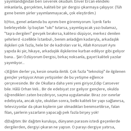
yayımlandığından beri severek okudum. Enver Ercan elindeki
imkanlarla, gerçekten, kaliteli bir şiir dergisi çıkarmaya çalışıyor. (Tüh
gene benim şiirler yayımlanmayacak, çok eleştirdim.)
b)Yoo, genel anlamda bu ayrımı ben göremiyorum. İçerik farkı
belirleyebilir. İşi baştan "sıkı" tutarsa, yayımlayacak yazı bulamaz,
"taşra dergileri" gevşek bırakırsa, kalitesi düşüyor, merkez denilen
şehirlerd -özellikle İstanbul-, benim anladığım kadarıyla, arkadaşlık
ilişkileri çok fazla, hele bir de kadroları var ki, Allah Korusun! Aynı
yapıda iki şiir, hikaye, arkadaşlık ilişkilerine kurban ediliyor gibi geliyor
bana... Şiiri Özlüyorum Dergisi, birkaç noksanla, gayet kaliteli yazılar
yayımlıyor...
c)Eğitim derler ya, kesin onunla ilintili. Çok fazla "teknoloji" ile ilgilenen
gençler yetişiyor.Aman yetişsinler de bu yetişme eğlence
çerçevesinde. Bir de Okullara daha yeni yeni giriyor,Edip Cansever
bile. Hâlâ Orhan Veli... Bir de edebiyat zor geliyor gençlere, okulda
öğrendikleri zaten bezdiriyor, saçma uygulamalar. Biraz zor ısınırlar
edebiyata, ancak işte, okuldan sonra, belki kaliteli bir yapı sağlanırsa,
televizyonlar da çıkan kişilerin şair olmadıkları benimsetilirse, falan
filan, şairlerin yazarların yapacağı pek fazla birşey yok!
d)Dağıtım: Bir dağıtım kuruluşu, dünyanın parasını istedi geçenlerde
dergilerden, dergiyi çıkaran ne yapsın. O parayı dergiye yatırsa,