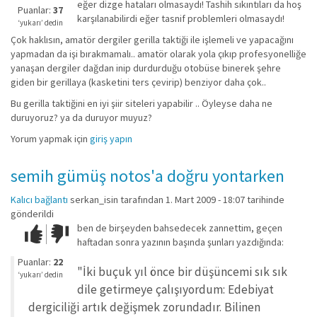
eğer dizge hataları olmasaydı! Tashih sıkıntıları da hoş
iyi
Puanlar:
37
karşılanabilirdi eğer tasnif problemleri olmasaydı!
değil!
‘yukarı’ dedin
Çok haklısın, amatör dergiler gerilla taktiği ile işlemeli ve yapacağını
yapmadan da işi bırakmamalı.. amatör olarak yola çıkıp profesyonelliğe
yanaşan dergiler dağdan inip durdurduğu otobüse binerek şehre
giden bir gerillaya (kasketini ters çevirip) benziyor daha çok..
Bu gerilla taktiğini en iyi şiir siteleri yapabilir .. Öyleyse daha ne
duruyoruz? ya da duruyor muyuz?
Yorum yapmak için
giriş yapın
semih gümüş notos'a doğru yontarken
Kalıcı bağlantı
serkan_isin
tarafından 1. Mart 2009 - 18:07 tarihinde
gönderildi
ben de birşeyden bahsedecek zannettim, geçen
Çok iyi!
O
haftadan sonra yazının başında şunları yazdığında:
kadar
iyi
Puanlar:
22
"İki buçuk yıl önce bir düşüncemi sık sık
değil!
‘yukarı’ dedin
dile getirmeye çalışıyordum: Edebiyat
dergiciliği artık değişmek zorundadır. Bilinen