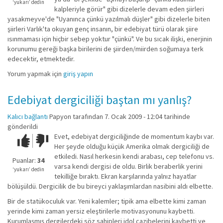
değil!
‘yukarı’ dedin
kalpleriyle görür" gibi dizelerle devam eden şiirleri
yasakmeyve'de "Uyanınca çünkü yazılmalı düşler" gibi dizelerle biten
şiirleri Varlık'ta okuyan genç insanın, bir edebiyat türü olarak şiire
ısınmaması için hiçbir sebep yoktur "çünkü". Ve bu sıcak ilişki, enerjinin
korunumu gereği başka birilerini de şiirden/miirden soğumaya terk
edecektir, etmektedir.
Yorum yapmak için
giriş yapın
Edebiyat dergiciliği baştan mı yanlış?
Kalıcı bağlantı
Papyon
tarafından 7. Ocak 2009 - 12:04 tarihinde
gönderildi
Evet, edebiyat dergiciliğinde de momentum kaybı var.
Çok iyi!
O
Her şeyde olduğu küçük Amerika olmak dergiciliği de
kadar
etkiledi. Nasıl herkesin kendi arabası, cep telefonu vs.
iyi
Puanlar:
34
varsa kendi dergisi de oldu. Birlik beraberlik yerini
değil!
‘yukarı’ dedin
tekilliğe bıraktı. Ekran karşılarında yalnız hayatlar
bölüşüldü. Dergicilik de bu bireyci yaklaşımlardan nasibini aldı elbette.
Bir de statükoculuk var. Yeni kalemler; tipik ama elbette kimi zaman
yerinde kimi zaman yersiz eleştirilerle motivasyonunu kaybetti.
Kurumlaşmış dergilerdeki söz sahipleri idol cazibelerini kaybetti ve