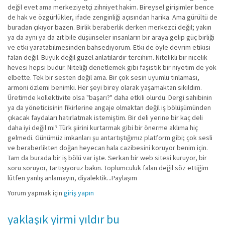
değil evet ama merkeziyetçi zihniyet hakim. Bireysel girişimler bence
de hak ve özgürlükler, ifade zenginliği açısından harika. Ama gürültü de
buradan çıkıyor bazen. Birlik beraberlik derken merkezci değil; yakın
ya da aynı ya da zıt bile düşünseler insanların bir araya gelip güç birliği
ve etki yaratabilmesinden bahsediyorum. Etki de öyle devrim etikisi
falan değil. Büyük değil güzel anlatılardır tercihim. Nitelikli bir nicelik
hevesi hepsi budur. Niteliği denetlemek gibi faşistik bir niyetim de yok
elbette. Tek bir sesten değil ama. Bir çok sesin uyumlu tınlaması,
armoni özlemi benimki. Her şeyi birey olarak yaşamaktan sıkıldım.
Üretimde kollektivite olsa "başarı?" daha etkili olurdu. Dergi sahibinin
ya da yöneticisinin fikirlerine angaje olmaktan değil iş bölüşümünden
çıkacak faydaları hatırlatmak istemiştim. Bir deli yerine bir kaç deli
daha iyi değil mi? Türk şiirini kurtarmak gibi bir önerme aklıma hiç
gelmedi. Günümüz imkanları şu antartıştığımız platform gibi; çok sesli
ve beraberlikten doğan heyecan hala cazibesini koruyor benim için.
Tam da burada bir iş bölü var işte. Serkan bir web sitesi kuruyor, bir
soru soruyor, tartışıyoruz bakın. Toplumculuk falan değil söz ettiğim
lütfen yanlış anlamayın, diyalektik...Paylaşım
Yorum yapmak için
giriş yapın
yaklaşık yirmi yıldır bu