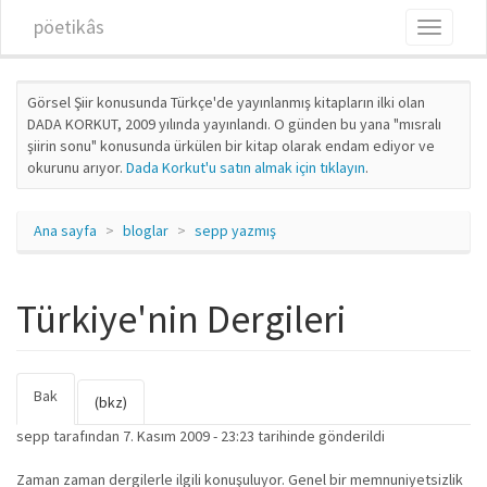
Ana içeriğe atla
pöetikâs
Toggle
navigati
Görsel Şiir konusunda Türkçe'de yayınlanmış kitapların ilki olan
DADA KORKUT, 2009 yılında yayınlandı. O günden bu yana "mısralı
şiirin sonu" konusunda ürkülen bir kitap olarak endam ediyor ve
okurunu arıyor.
Dada Korkut'u satın almak için tıklayın
.
Ana sayfa
bloglar
sepp yazmış
Türkiye'nin Dergileri
Bak
(etkin
Birincil sekmeler
(bkz)
sekme)
sepp
tarafından 7. Kasım 2009 - 23:23 tarihinde gönderildi
Zaman zaman dergilerle ilgili konuşuluyor. Genel bir memnuniyetsizlik