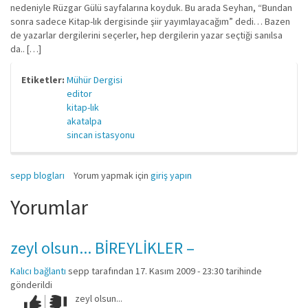
nedeniyle Rüzgar Gülü sayfalarına koyduk. Bu arada Seyhan, “Bundan
sonra sadece Kitap-lık dergisinde şiir yayımlayacağım” dedi… Bazen
de yazarlar dergilerini seçerler, hep dergilerin yazar seçtiği sanılsa
da.. […]
Etiketler:
Mühür Dergisi
editor
kitap-lık
akatalpa
sincan istasyonu
sepp blogları
Yorum yapmak için
giriş yapın
Yorumlar
zeyl olsun... BİREYLİKLER –
Kalıcı bağlantı
sepp
tarafından 17. Kasım 2009 - 23:30 tarihinde
gönderildi
zeyl olsun...
Çok iyi!
O