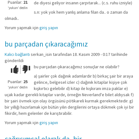
iyi
Puanlar:
21
de diyesi geliyor insanın çarpıtarak... (c.s. ruhu izniyle)
değil!
‘yukarı’ dedin
s.n: yok yok hem yanlış anlama filan da.. o zaman da
olmadı..
Yorum yapmak için
giriş yapın
bu parçadan çıkaracağımız
Kalıcı bağlantı
serkan_isin
tarafından 18. Kasım 2009 - 0:17 tarihinde
gönderildi
bu parçadan çıkaracağımız sonuçlar ne olabilir?
Çok iyi!
O
kadar
a) şairler çok dağınık adamlardır b) birkaç şair bir araya
iyi
Puanlar:
25
gelince, belgesel izler c) dağınık kitaplar kişiye çok
değil!
‘yukarı’ dedin
kışkırtıcı gelebilir d) kitap ile kışkıranı imza paklar e)
uçak kadar gerekli kitaplar vardır, örneğin Neverland'e bilet aldıysak f)
bir şairi övmek için olay örgüsünü pötikareli kurmak gerekmektedir. g)
bir yıllığı hazırlamak için bütün yılın dergilerini ortaya dökmek çok iyi bir
fikirdir, hem gelenler de karıştırabilir.
Yorum yapmak için
giriş yapın
çağrışımsal olarak da, bir