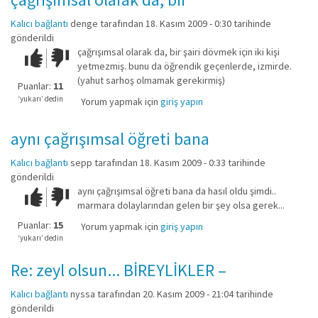
Kalıcı bağlantı
denge
tarafından 18. Kasım 2009 - 0:30 tarihinde
gönderildi
çağrışımsal olarak da, bir şairi dövmek için iki kişi
Çok iyi!
O
yetmezmiş. bunu da öğrendik geçenlerde, izmirde.
kadar
(yahut sarhoş olmamak gerekirmiş)
iyi
Puanlar:
11
değil!
‘yukarı’ dedin
Yorum yapmak için
giriş yapın
aynı çağrışımsal öğreti bana
Kalıcı bağlantı
sepp
tarafından 18. Kasım 2009 - 0:33 tarihinde
gönderildi
aynı çağrışımsal öğreti bana da hasıl oldu şimdi..
Çok iyi!
O
marmara dolaylarından gelen bir şey olsa gerek...
kadar
iyi
Puanlar:
15
Yorum yapmak için
giriş yapın
değil!
‘yukarı’ dedin
Re: zeyl olsun... BİREYLİKLER –
Kalıcı bağlantı
nyssa
tarafından 20. Kasım 2009 - 21:04 tarihinde
gönderildi