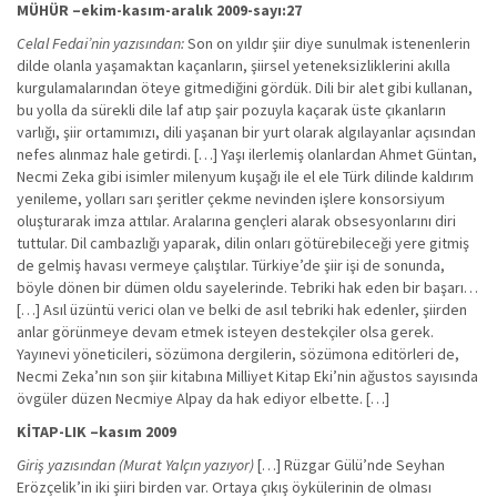
MÜHÜR –ekim-kasım-aralık 2009-sayı:27
Celal Fedai’nin yazısından:
Son on yıldır şiir diye sunulmak istenenlerin
dilde olanla yaşamaktan kaçanların, şiirsel yeteneksizliklerini akılla
kurgulamalarından öteye gitmediğini gördük. Dili bir alet gibi kullanan,
bu yolla da sürekli dile laf atıp şair pozuyla kaçarak üste çıkanların
varlığı, şiir ortamımızı, dili yaşanan bir yurt olarak algılayanlar açısından
nefes alınmaz hale getirdi. […] Yaşı ilerlemiş olanlardan Ahmet Güntan,
Necmi Zeka gibi isimler milenyum kuşağı ile el ele Türk dilinde kaldırım
yenileme, yolları sarı şeritler çekme nevinden işlere konsorsiyum
oluşturarak imza attılar. Aralarına gençleri alarak obsesyonlarını diri
tuttular. Dil cambazlığı yaparak, dilin onları götürebileceği yere gitmiş
de gelmiş havası vermeye çalıştılar. Türkiye’de şiir işi de sonunda,
böyle dönen bir dümen oldu sayelerinde. Tebriki hak eden bir başarı…
[…] Asıl üzüntü verici olan ve belki de asıl tebriki hak edenler, şiirden
anlar görünmeye devam etmek isteyen destekçiler olsa gerek.
Yayınevi yöneticileri, sözümona dergilerin, sözümona editörleri de,
Necmi Zeka’nın son şiir kitabına Milliyet Kitap Eki’nin ağustos sayısında
övgüler düzen Necmiye Alpay da hak ediyor elbette. […]
KİTAP-LIK –kasım 2009
Giriş yazısından (Murat Yalçın yazıyor)
[…] Rüzgar Gülü’nde Seyhan
Erözçelik’in iki şiiri birden var. Ortaya çıkış öykülerinin de olması