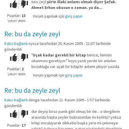
neo zeyl
şiirin illaki anlamı olmalı diyor Şafak.
Çok iyi!
O
Ahmet Erhan okusun o zaman. ya da...
kadar
iyi
Puanlar:
13
Yorum yapmak için
giriş yapın
değil!
‘yukarı’ dedin
Re: bu da zeyle zeyl
Kalıcı bağlantı
nyssa
tarafından 20. Kasım 2009 - 21:07 tarihinde
gönderildi
"
Uçak kadar gerekli bir kitap
bence, hemen
Çok iyi!
O
okunması gerekiyor." koyu yazılı yerde bir anlatım
kadar
bozukluğu var. uçak bir kitaptır anlamı çıkıyor yazıda.
iyi
Puanlar:
2
değil!
‘yukarı’ dedin
Yorum yapmak için
giriş yapın
Re: bu da zeyle zeyl
Kalıcı bağlantı
denge
tarafından 21. Kasım 2009 - 1:57 tarihinde
gönderildi
dur deyişi biraz panik gibi olmuş bir de... o dergilerin
Çok iyi!
O
arasında başka şeyler bulmasından mı korktu? yoksa
kadar
kitap imzalayarak dikkatini başka yere mi çekmeye
iyi
Puanlar:
17
çalıştı? öyleyse başarmış. o masaüstündeki dergilerin