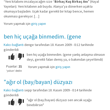
“Yeni kitabımı imzalayacağım size “
Birkaç Kuş Birkaç Anı
” (Hayal
Yayınları). Yeni kitabının adı buydu. Alanya’ya dönerken uçakta
okumaya başladım. Uçak kadar gerekli bir kitap bence, hemen
okunması gerekiyor. […]
Yorum yapmak için
giriş yapın
ben hiç uçağa binmedim. (gene
Kalıcı bağlantı
denge
tarafından 18. Kasım 2009 - 0:12 tarihinde
gönderildi
ben hiç uçağa binmedim. (gene yanlış anlaşma olmasın
Çok iyi!
O
deyi, gerekli falan demiş ya, o bakımdan şeyettimdi)
kadar
iyi
Puanlar:
21
Yorum yapmak için
giriş yapın
değil!
‘yukarı’ dedin
"ağır ol (bay/bayan) düzyazı
Kalıcı bağlantı
sepp
tarafından 18. Kasım 2009 - 0:14 tarihinde
gönderildi
"ağır ol (bay/bayan) düzyazı sen ancak uçağa
Çok iyi!
O
binebilirsin"
kadar