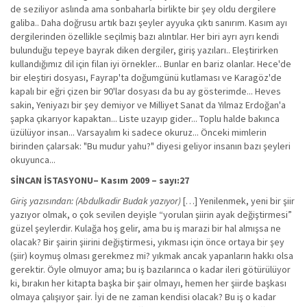
de seziliyor aslında ama sonbaharla birlikte bir şey oldu dergilere
galiba.. Daha doğrusu artık bazı şeyler ayyuka çıktı sanırım. Kasım ayı
dergilerinden özellikle seçilmiş bazı alıntılar. Her biri ayrı ayrı kendi
bulunduğu tepeye bayrak diken dergiler, giriş yazıları.. Eleştirirken
kullandığımız dil için filan iyi örnekler... Bunlar en bariz olanlar. Hece'de
bir eleştiri dosyası, Fayrap'ta doğumgünü kutlaması ve Karagöz'de
kapalı bir eğri çizen bir 90'lar dosyası da bu ay gösterimde... Heves
sakin, Yeniyazı bir şey demiyor ve Milliyet Sanat da Yılmaz Erdoğan'a
şapka çıkarıyor kapaktan... Liste uzayıp gider... Toplu halde bakınca
üzülüyor insan... Varsayalım ki sadece okuruz... Önceki mimlerin
birinden çalarsak: "Bu mudur yahu?" diyesi geliyor insanın bazı şeyleri
okuyunca...
SİNCAN İSTASYONU– Kasım 2009 – sayı:27
Giriş yazısından: (Abdulkadir Budak yazıyor)
[…] Yenilenmek, yeni bir şiir
yazıyor olmak, o çok sevilen deyişle “yorulan şiirin ayak değiştirmesi”
güzel şeylerdir. Kulağa hoş gelir, ama bu iş marazi bir hal almışsa ne
olacak? Bir şairin şiirini değiştirmesi, yıkması için önce ortaya bir şey
(şiir) koymuş olması gerekmez mi? yıkmak ancak yapanların hakkı olsa
gerektir. Öyle olmuyor ama; bu iş bazılarınca o kadar ileri götürülüyor
ki, bırakın her kitapta başka bir şair olmayı, hemen her şiirde başkası
olmaya çalışıyor şair. İyi de ne zaman kendisi olacak? Bu iş o kadar