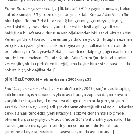
Ramis Dara’nın yazısından
[…] İlk kitabı 1994’te yayımlanmış, üç bölüm
halinde sunulan 85 şiirden oluşan beşinci kitabı Kitaba Adını Veren Şiir’i
okuduğum Necmi Zekâ biraz iyi eğitim görmüş, görmeye çalışmış,
kendisini de iyi pazarlayan yarı efsanevi bir kişilik gibi geldi bana.
Şairliği de bu efsanevi duruşun yan öğelerinden biri sanki. Kitaba Adını
Veren Şiir’de kitaba adını veren şiir ya da dize yok. Şiir kitapları üzerine
en çok yazı yazmış biri olarak bu deyişi en çok kullananlardan biri de
ben olmalıyım. Dolayısıyla Zekâ’nın kendince dalga geçtiği insanlardan
biri de ben olmalıyım. Olabilir. Kitaba Adını Veren Şiir’de kitaba adını
veren şiir yok, bu pek önemli değil, ama keşke biraz şiir olsaydı. O da
çok az, hiç yok değilse de. […]
ŞİİRİ ÖZLÜYORUM – ekim-kasım 2009-sayı:33
Fuat Çiftçi’nin yazısından
[…] Emrah Altınok, 2048 (pan/heves kitaplığı)
adlı kitabında, ışın tabancasıyla oraya buraya zaplasa da, bir hayata
karşılık, bir başka hayat meselesi olduğu durumlarda geriyor şiirini.
Aradaki (çınar yay. 2005) adlı şiir kitabının çıkardığı şiirsel yolculuklardan
zevk alanları terk edip, yeni kitabıyla, aciz ve donanımsız biçimde
okurun karşısına yığılıyor. Aradaki’nden 2048’e ilik nakli yapılmalıdır! En
korktuğum sömürü, şairin kendi şiirini sömürmesidir. Emrah, bu
şiirlerine itfaiye servisini nasıl taşıyacak, bu da ayrı sorun… […]