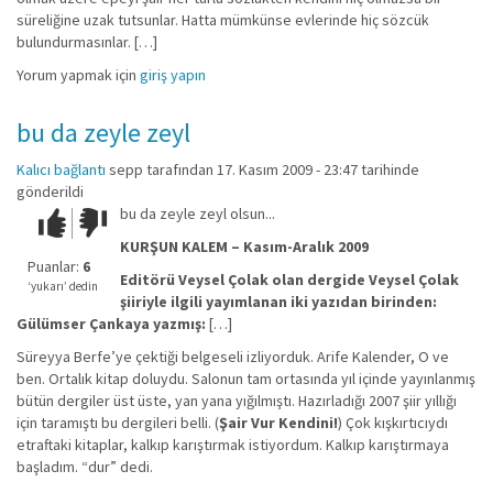
süreliğine uzak tutsunlar. Hatta mümkünse evlerinde hiç sözcük
bulundurmasınlar. […]
Yorum yapmak için
giriş yapın
bu da zeyle zeyl
Kalıcı bağlantı
sepp
tarafından 17. Kasım 2009 - 23:47 tarihinde
gönderildi
bu da zeyle zeyl olsun...
Çok iyi!
O
kadar
KURŞUN KALEM – Kasım-Aralık 2009
iyi
Puanlar:
6
Editörü Veysel Çolak olan dergide Veysel Çolak
değil!
‘yukarı’ dedin
şiiriyle ilgili yayımlanan iki yazıdan birinden:
Gülümser Çankaya yazmış:
[…]
Süreyya Berfe’ye çektiği belgeseli izliyorduk. Arife Kalender, O ve
ben. Ortalık kitap doluydu. Salonun tam ortasında yıl içinde yayınlanmış
bütün dergiler üst üste, yan yana yığılmıştı. Hazırladığı 2007 şiir yıllığı
için taramıştı bu dergileri belli. (
Şair Vur Kendini!
) Çok kışkırtıcıydı
etraftaki kitaplar, kalkıp karıştırmak istiyordum. Kalkıp karıştırmaya
başladım. “dur” dedi.