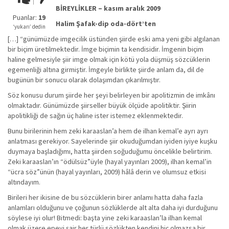
kadar
BİREYLİKLER – kasım aralık 2009
iyi
Puanlar:
19
Halim Şafak-dip oda-dört’ten
değil!
‘yukarı’ dedin
[…] “günümüzde imgecilik üstünden şiirde eski ama yeni gibi algılanan
bir biçim üretilmektedir. İmge biçimin ta kendisidir. İmgenin biçim
haline gelmesiyle şiir imge olmak için kötü yola düşmüş sözcüklerin
egemenliği altına girmiştir. İmgeyle birlikte şiirde anlam da, dil de
bugünün bir sonucu olarak dolaşımdan çıkarılmıştır.
Söz konusu durum şiirde her şeyi belirleyen bir apolitizmin de imkânı
olmaktadır. Günümüzde şiirseller büyük ölçüde apolitiktir. Şiirin
apolitikliği de sağın üç haline ister istemez eklenmektedir.
Bunu birilerinin hem zeki karaaslan’a hem de ilhan kemal’e ayrı ayrı
anlatması gerekiyor. Sayelerinde şiir okuduğumdan iyiden iyiye kuşku
duymaya başladığımı, hatta şiirden soğuduğumu öncelikle belirtirim.
Zeki karaaslan’ın “ödülsüz”üyle (hayal yayınları 2009), ilhan kemal’in
“ücra söz”ünün (hayal yayınları, 2009) hâlâ derin ve olumsuz etkisi
altındayım.
Birileri her ikisine de bu sözcüklerin birer anlamı hatta daha fazla
anlamları olduğunu ve çoğunun sözlüklerde alt alta daha iyi durduğunu
söylese iyi olur! Bitmedi: başta yine zeki karaaslan’la ilhan kemal
olmak üzere epeyi şair her türlü sözlükten kendini hiç olmazsa bir