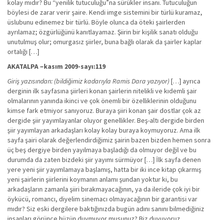
kolay mıdır? Bu “yenilik tutuculuğu”na sürükler insanı. Tutuculuğun
böylesi de zarar verir şaire. Kendi imge sistemini bir türlü kuramaz,
üslubunu edinemez bir türlü. Böyle olunca da öteki şairlerden
ayrılamaz; özgürlüğünü kanıtlayamaz. Şiirin bir kişilik sanatı olduğu
unutulmuş olur; omurgasız şiirler, buna bağlı olarak da şairler kaplar
ortalığı […]
AKATALPA –kasım 2009-sayı:119
Giriş yazısından: (bildiğimiz kadarıyla Ramis Dara yazıyor)
[…] ayrıca
derginin ilk sayfasına şiirleri konan şairlerin nitelikli ve kıdemli şair
olmalarının yanında ikinci ve çok önemli bir özelliklerinin olduğunu
kimse fark etmiyor sanıyoruz. Buraya şiiri konan şair dostlar çok az
dergide şiir yayımlayanlar oluyor genellikler. Beş-altı dergide birden
şiir yayımlayan arkadaşları kolay kolay buraya koymuyoruz. Ama ilk
sayfa şairi olarak değerlendirdiğimiz şairin bazen bizden hemen sonra
üç beş dergiye birden yayılmaya başladığı da olmuyor değil ve bu
durumda da zaten bizdeki şiir yayımı sürmüyor […] İlk sayfa denen
yere yeni şiir yayımlamaya başlamış, hatta bir iki ince kitap çıkarmış
yeni şairlerin şiirlerini koymanın anlamı şundan yoktur ki, bu
arkadaşların zamanla şiiri bırakmayacağının, ya da ileride çok iyi bir
öykücü, romancı, diyelim sinemacı olmayacağının bir garantisi var
mıdır? Siz eski dergilere baktığınızda bugün adını sanını bilmediğiniz
insanları görünce hüzün duymuyor musunuz? Biz duyuyoruz.