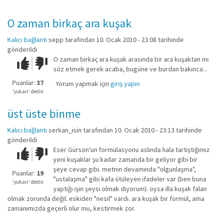
O zaman birkaç ara kuşak
Kalıcı bağlantı
sepp
tarafından 10. Ocak 2010 - 23:08 tarihinde
gönderildi
O zaman birkaç ara kuşak arasında bir ara kuşaktan mı
Çok iyi!
O
söz etmek gerek acaba, bugüne ve burdan bakınca...
kadar
iyi
Puanlar:
37
Yorum yapmak için
giriş yapın
değil!
‘yukarı’ dedin
üst üste binme
Kalıcı bağlantı
serkan_isin
tarafından 10. Ocak 2010 - 23:13 tarihinde
gönderildi
Eser Gürson'un formülasyonu aslında hala tartıştığımız
Çok iyi!
O
yeni kuşaklar şu kadar zamanda bir geliyor gibi bir
kadar
şeye cevap gibi. metnin devamında "olgunlaşma",
iyi
Puanlar:
19
"ustalaşma" gibi kafa ütüleyen ifadeler var (ben buna
değil!
‘yukarı’ dedin
yaptığı işin şeysi olmak diyorum). oysa illa kuşak falan
olmak zorunda değil. eskiden "nesil" vardı. ara kuşak bir formül, ama
zamanımızda geçerli olur mu, kestirmek zor.