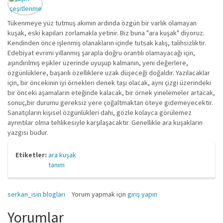
Tükenmeye yüz tutmuş akımın ardında özgün bir varlık olamayan
kuşak, eski kapıları zorlamakla yetinir. Biz buna "ara kuşak" diyoruz.
Kendinden önce işlenmiş olanakların içinde tutsak kalış, talihsizliktir.
Edebiyat evrimi yıllanmış şarapla doğru orantılı olamayacağı için,
aşındırılmış eşikler üzerinde uyuşup kalmanın, yeni değerlere,
özgünlüklere, başarılı özelliklere uzak düşeceği doğaldır. Yazılacaklar
için, bir öncekinin iyi örnekleri denek taşı olacak, aynı çizgi üzerindeki
bir önceki aşamaların eteğinde kalacak, bir örnek yinelemeler artacak,
sonuç,bir durumu gereksiz yere çoğaltmaktan öteye gidemeyecektir.
Sanatçıların kişisel özgünlükleri dahi, gözle kolayca görülemez
ayrıntılar olma tehlikesiyle karşılaşacaktır. Genellikle ara kuşakların
yazgısı budur.
Etiketler:
ara kuşak
tanım
serkan_isin blogları
Yorum yapmak için
giriş yapın
Yorumlar