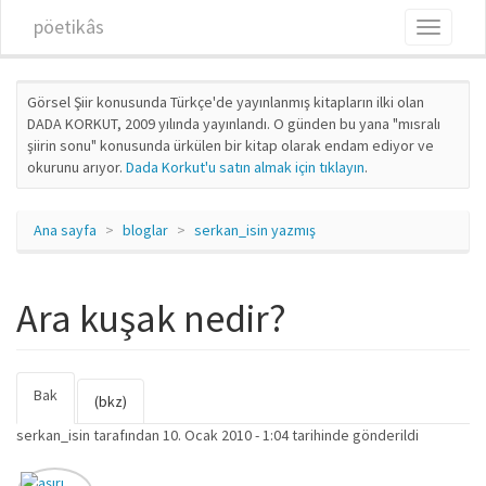
Ana içeriğe atla
pöetikâs
Toggle
navigati
Görsel Şiir konusunda Türkçe'de yayınlanmış kitapların ilki olan
DADA KORKUT, 2009 yılında yayınlandı. O günden bu yana "mısralı
şiirin sonu" konusunda ürkülen bir kitap olarak endam ediyor ve
okurunu arıyor.
Dada Korkut'u satın almak için tıklayın
.
Ana sayfa
bloglar
serkan_isin yazmış
Ara kuşak nedir?
Bak
(etkin
Birincil sekmeler
(bkz)
sekme)
serkan_isin
tarafından 10. Ocak 2010 - 1:04 tarihinde gönderildi