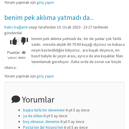
Yorum yapmak için
giriş yapın
benim pek aklıma yatmadı da..
Kalıcı bağlantı
sepp
tarafından 10. Ocak 2010 - 23:27 tarihinde
gönderildi
benim pek aklıma yatmadı da.. bir de şunlar çok farklı
Çok iyi!
O
sanki.. mesela alıştık 60 70 80 kuşağı diyoruz ve kabaca
kadar
neyin kastedildiğini biliyoruz.. ara kuşak deyince, en
iyi
Puanlar:
43
basit haliyle iki şeyin arası, ayrıca da ana kuşaklar filan
değil!
‘yukarı’ dedin
tanımlamak gerekiyor.. Daha orda da sorun var böyle
olunca..
Yorum yapmak için
giriş yapın
Yorumlar
başka türlü bir denemee
6 yıl 5 ay önce
ya da oldun
6 yıl 5 ay önce
boş olmasın. deneme
6 yıl 5 ay önce
Posta'nın Şiir Köşesi'nin
6 yıl 5 ay önce