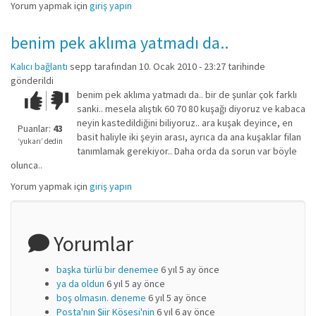
Yorum yapmak için
giriş yapın
benim pek aklıma yatmadı da..
Kalıcı bağlantı
sepp
tarafından 10. Ocak 2010 - 23:27 tarihinde
gönderildi
benim pek aklıma yatmadı da.. bir de şunlar çok farklı
Çok iyi!
O
sanki.. mesela alıştık 60 70 80 kuşağı diyoruz ve kabaca
kadar
neyin kastedildiğini biliyoruz.. ara kuşak deyince, en
iyi
Puanlar:
43
basit haliyle iki şeyin arası, ayrıca da ana kuşaklar filan
değil!
‘yukarı’ dedin
tanımlamak gerekiyor.. Daha orda da sorun var böyle
olunca..
Yorum yapmak için
giriş yapın
Yorumlar
başka türlü bir denemee
6 yıl 5 ay önce
ya da oldun
6 yıl 5 ay önce
boş olmasın. deneme
6 yıl 5 ay önce
Posta'nın Şiir Köşesi'nin
6 yıl 6 ay önce