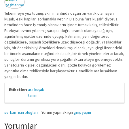
Tükenmeye yüz tutmuş akımın ardında özgün bir varlık olamayan
kuşak, eski kapıları zorlamakla yetinir. Biz buna "ara kuşak" diyoruz.
Kendinden önce işlenmiş olanakların içinde tutsak kalış, talihsizliktir.
Edebiyat evrimi yıllanmış şarapla doğru orantılı olamayacağı için,
aşındırılmış eşikler üzerinde uyuşup kalmanın, yeni değerlere,
özgünlüklere, başarılı özelliklere uzak düşeceği doğaldır. Yazılacaklar
için, bir öncekinin iyi örnekleri denek taşı olacak, aynı çizgi üzerindeki
bir önceki aşamaların eteğinde kalacak, bir örnek yinelemeler artacak,
sonuç,bir durumu gereksiz yere çoğaltmaktan öteye gidemeyecektir.
Sanatçıların kişisel özgünlükleri dahi, gözle kolayca görülemez
ayrıntılar olma tehlikesiyle karşılaşacaktır. Genellikle ara kuşakların
yazgısı budur.
Etiketler:
ara kuşak
tanım
serkan_isin blogları
Yorum yapmak için
giriş yapın
Yorumlar