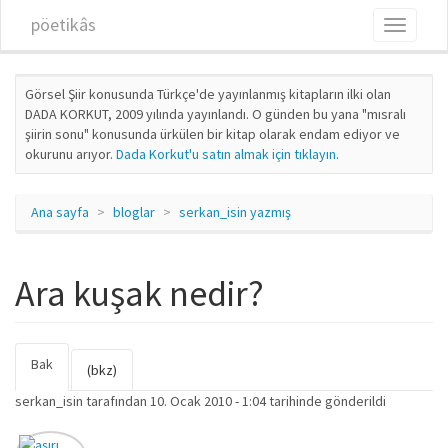
Ana içeriğe atla
pöetikâs
Toggle
navigati
Görsel Şiir konusunda Türkçe'de yayınlanmış kitapların ilki olan
DADA KORKUT, 2009 yılında yayınlandı. O günden bu yana "mısralı
şiirin sonu" konusunda ürkülen bir kitap olarak endam ediyor ve
okurunu arıyor.
Dada Korkut'u satın almak için tıklayın
.
Ana sayfa
bloglar
serkan_isin yazmış
Ara kuşak nedir?
Bak
(etkin
Birincil sekmeler
(bkz)
sekme)
serkan_isin
tarafından 10. Ocak 2010 - 1:04 tarihinde gönderildi