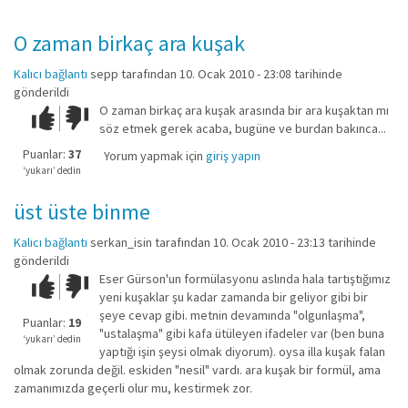
O zaman birkaç ara kuşak
Kalıcı bağlantı
sepp
tarafından 10. Ocak 2010 - 23:08 tarihinde
gönderildi
O zaman birkaç ara kuşak arasında bir ara kuşaktan mı
Çok iyi!
O
söz etmek gerek acaba, bugüne ve burdan bakınca...
kadar
iyi
Puanlar:
37
Yorum yapmak için
giriş yapın
değil!
‘yukarı’ dedin
üst üste binme
Kalıcı bağlantı
serkan_isin
tarafından 10. Ocak 2010 - 23:13 tarihinde
gönderildi
Eser Gürson'un formülasyonu aslında hala tartıştığımız
Çok iyi!
O
yeni kuşaklar şu kadar zamanda bir geliyor gibi bir
kadar
şeye cevap gibi. metnin devamında "olgunlaşma",
iyi
Puanlar:
19
"ustalaşma" gibi kafa ütüleyen ifadeler var (ben buna
değil!
‘yukarı’ dedin
yaptığı işin şeysi olmak diyorum). oysa illa kuşak falan
olmak zorunda değil. eskiden "nesil" vardı. ara kuşak bir formül, ama
zamanımızda geçerli olur mu, kestirmek zor.