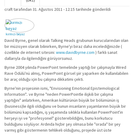
Birincil sekmeler
(bkz)
sekme)
craft
tarafından 31. Ağustos 2011 - 12:15 tarihinde gönderildi
kırmızı beyaz
David Byrne, genel olarak Talking Heads grubunun kurucularından olan
bir müzisyen olarak bilinirken, Byrne'yi biraz daha incelediğinizde (
özellikle de internet sitesini:
www.davidbyrne.com
) farklı sanat
dallarıyla da ilgilendiğini görüyorsunuz.
Byrne 2004 yılında PowerPoint temelinde yaptığı bir çalışmayla Wired
Rave Ödülü'nü almış, PowerPoint görsel şiir yaparken de kullanılabilen
bir araç olduğu için bu çalışma dikkatimi çekti.
Byrne'nin projesinin ismi, "Envisioning Emotional Epistemological
Information".. ve Byrne "neden PowerPointle ilişkili bir çalışma
yaptığını" anlatırken, Amerikan kültürünün büyük bir bölümünün iş
(business)le ilgili olduğunu ve bunun insanların yaşamlarının büyük bir
bölümünü kapsadığını, iş yaşamında sıklıkla kullanılan PowerPoint'in
herşeyi iyi ve "profesyonel" gösterebildiğini, bunu korkutucu
bulduğunu söylüyor. Ardında hiçbir şey olmasa bile "orada" bir şey
varmış gibi göstermenin tehlikeli olduğunu, projede üst üste