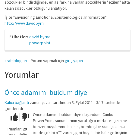
sözcükler bindirdiğinde, en az farkına varılan sözcüklerin "ezilen" altta
kalan sözcükler olduğunu anlatıyor.
İş'te "Envisioning Emotional Epistemological Information"
http://www.davidbyrn...
Etiketler:
david byrne
powerpoint
craft blogları
Yorum yapmak için
giriş yapın
Yorumlar
Önce adamımı buldum diye
Kalıcı bağlantı
zamançuvalı
tarafından 3. Eylül 2011 - 3:17 tarihinde
gönderildi
Önce adamımı buldum diye duşundum. Çunku
Çok iyi!
O
PowerPoint sunumlarının yarattığı o meta fetişizmine
kadar
benzer buyulenme halinin, bomboş bir sunuşu sanki
iyi
Puanlar:
29
içinde çok bi b** varmış gibi buyulu bir hale getirişinin
değil!
‘yukarı’ dedin