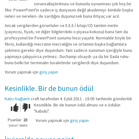
sorunsallaştırılması ve bununla oynanması çok hoş bir
fikir. PowerPoint'in sadece iş dunyasını değil akademiyi- kimbilir başka
neleri ve nereleri- de sardığını duşunursek buna ihtıyaç var acil.
Ancak sergilerden göruntuler ve E.E.E.İ kitap/CD tanıtım metni
(yayıncısı, fiyatı, ve diğer bilgilerdeki o piyasa kokusu) bana tam da
profesyonel bir PowerPoint sunumu hissi yaşattı. Normalde böyle bir
fikrin, kullandığı mecranın mecralığını ve ortamını başka bağlamlara
çekmesi gerekir diye duşundum. Yani sadece sunumun içeriğiyle bunu
yapmaya çalışıyorsa yetmez.. Duchamp olsaydı- ya da bir Dada ruhu-
bunu belki bir terminalin tuvaletinde sergilerdi diye duşundum.
Yorum yapmak için
giriş yapın
Kesinlikle. Bir de bunun ödül
Kalıcı bağlantı
craft
tarafından 4. Eylül 2011 - 18:05 tarihinde gönderildi
Kesinlikle. Bir de bunun ödül alması ve o ödülün
Çok iyi!
O
"kabulü".
kadar
iyi
Puanlar:
23
Yorum yapmak için
giriş yapın
değil!
‘yukarı’ dedin