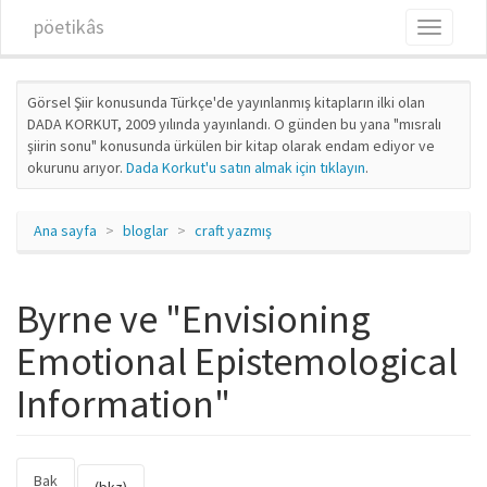
Ana içeriğe atla
pöetikâs
Toggle
navigati
Görsel Şiir konusunda Türkçe'de yayınlanmış kitapların ilki olan
DADA KORKUT, 2009 yılında yayınlandı. O günden bu yana "mısralı
şiirin sonu" konusunda ürkülen bir kitap olarak endam ediyor ve
okurunu arıyor.
Dada Korkut'u satın almak için tıklayın
.
Ana sayfa
bloglar
craft yazmış
Byrne ve "Envisioning
Emotional Epistemological
Information"
Bak
(etkin