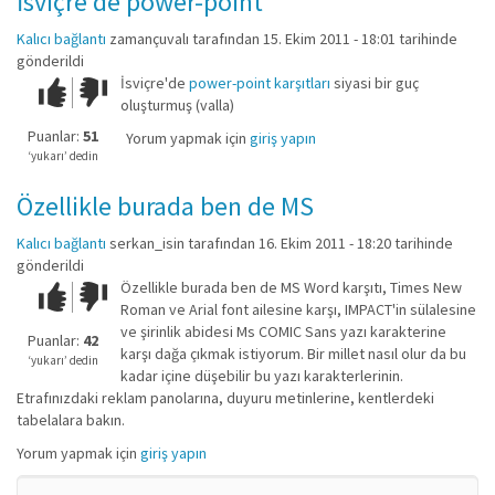
İsviçre'de power-point
Kalıcı bağlantı
zamançuvalı
tarafından 15. Ekim 2011 - 18:01 tarihinde
gönderildi
İsviçre'de
power-point karşıtları
siyasi bir guç
Çok iyi!
O
oluşturmuş (valla)
kadar
iyi
Puanlar:
51
Yorum yapmak için
giriş yapın
değil!
‘yukarı’ dedin
Özellikle burada ben de MS
Kalıcı bağlantı
serkan_isin
tarafından 16. Ekim 2011 - 18:20 tarihinde
gönderildi
Özellikle burada ben de MS Word karşıtı, Times New
Çok iyi!
O
Roman ve Arial font ailesine karşı, IMPACT'in sülalesine
kadar
ve şirinlik abidesi Ms COMIC Sans yazı karakterine
iyi
Puanlar:
42
karşı dağa çıkmak istiyorum. Bir millet nasıl olur da bu
değil!
‘yukarı’ dedin
kadar içine düşebilir bu yazı karakterlerinin.
Etrafınızdaki reklam panolarına, duyuru metinlerine, kentlerdeki
tabelalara bakın.
Yorum yapmak için
giriş yapın