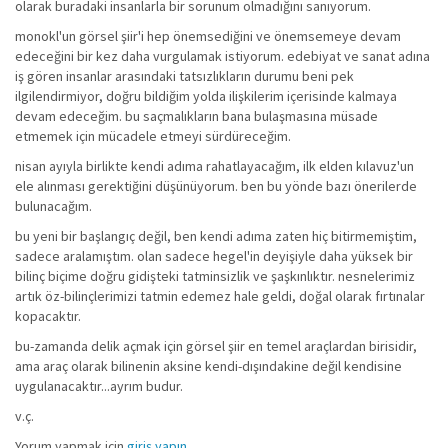
olarak buradaki insanlarla bir sorunum olmadığını sanıyorum.
monokl'un görsel şiir'i hep önemsediğini ve önemsemeye devam
edeceğini bir kez daha vurgulamak istiyorum. edebiyat ve sanat adına
iş gören insanlar arasındaki tatsızlıkların durumu beni pek
ilgilendirmiyor, doğru bildiğim yolda ilişkilerim içerisinde kalmaya
devam edeceğim. bu saçmalıkların bana bulaşmasına müsade
etmemek için mücadele etmeyi sürdüreceğim.
nisan ayıyla birlikte kendi adıma rahatlayacağım, ilk elden kılavuz'un
ele alınması gerektiğini düşünüyorum. ben bu yönde bazı önerilerde
bulunacağım.
bu yeni bir başlangıç değil, ben kendi adıma zaten hiç bitirmemiştim,
sadece aralamıştım. olan sadece hegel'in deyişiyle daha yüksek bir
bilinç biçime doğru gidişteki tatminsizlik ve şaşkınlıktır. nesnelerimiz
artık öz-bilinçlerimizi tatmin edemez hale geldi, doğal olarak fırtınalar
kopacaktır.
bu-zamanda delik açmak için görsel şiir en temel araçlardan birisidir,
ama araç olarak bilinenin aksine kendi-dışındakine değil kendisine
uygulanacaktır...ayrım budur.
v.ç.
Yorum yapmak için
giriş yapın