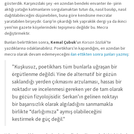
gösterdik. Karşınızdaki şey -en azından bendeki envanter ile- şiirin
aktığı yatağın katmanlarını sorgulamaktan tutun da, nasıl basılıp, nasıl
dağıtılabileceğini düşünebilen, buna göre kendisine mecralar
yaratabilen birşeydir. Garip'in çıkardığı tek yapraklık dergi ya da ikinci
yeni'nin gazete köşelerindeki tepişmesi değildir bu. Mecra
değiştirmektir.
Bunları belirttikten sonra,
Kemal Çubuk
'un
Korsan Sözlük
'te
yazdıklarına odaklanabiliriz. Poetikhars'ın kapandığını, en azından bir
mecra olarak devam edemeyeceğini
ilan ettikten sonra şunları yazmış
:
"Kuşkusuz, poetikhars tüm bunlarla uğraşan bir
örgütlenme değildi. Yine de alternatif bir gözün
saklandığı yerden çıkmasını arzulaması, hassas bir
noktadır ve incelenmesi gereken yer de tam olarak
bu gözün fizyolojisidir. Serkan’ın gelinen noktayı
bir başarısızlık olarak algıladığını sanmamakla
birlikte “darlığımıza” aymış olabileceğini
kestirmek de güç değil."