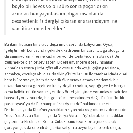
böyle bir heves ve bir süre sonra geçer. e) en
azından ben yayınlarsam, diğer insanlar da
cesaretlenir. f) dergiyi çıkaranlar arasındayım, ne
yani itiraz mı edecekler?
Bunların hepsini bir arada düşünmek zorunda kalıyorum. Oysa,
'geliştirmek' konusunda çekirdek kadronun bir zorunluluğu olduğunu
da sanmıyorum (her ne kadar bu yönde tonla telkinim olsa da). Bu
gelişmekte olan birşey zaten. Eldeki envantere göre, insanlar
Zinhar'dan sonra şiirde görsellik konusunda -çoğu çağın gerisinde,
ahmakça, çocukça vb. olsa da fikir yürüttüler. Bu ilk çember içindekileri
hem iş üretmeye, hem de teorik fikir ortaya atmaya zorlamak bir
noktadan sonra gerçekten kolay değil. O nokta, yaptığı şey ile barışık
olma halidir. Bütün samimiyeti ile görsel şiiri işinde yorumlayan şairden
bahsediyoruz burada, bir 'genre' mümessilinden değil. Dali'nin 'kritik
paranoyası' ya da Duchamp'ın "ready-made" hakkındaki metni
Breton'un ya da Klee'nin yazdıklarının yanında su götürmez derecede
"etkili"dir. Suzan Sarı'nın ya da Derya Vural'ın "iş" olarak tanımladıkları
şeylerin farklı olması -Kemal Çubuk bunu teorik bir açmaz olarak
görüyor çok da önemli değil. Görsel şiiri alüvyonlayan teorik dalga,