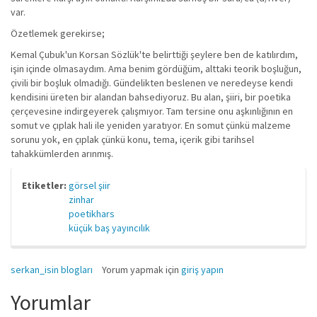
var.
Özetlemek gerekirse;
Kemal Çubuk'un Korsan Sözlük'te belirttiği şeylere ben de katılırdım,
işin içinde olmasaydım. Ama benim gördüğüm, alttaki teorik boşluğun,
çivili bir boşluk olmadığı. Gündelikten beslenen ve neredeyse kendi
kendisini üreten bir alandan bahsediyoruz. Bu alan, şiiri, bir poetika
çerçevesine indirgeyerek çalışmıyor. Tam tersine onu aşkınlığının en
somut ve çıplak hali ile yeniden yaratıyor. En somut çünkü malzeme
sorunu yok, en çıplak çünkü konu, tema, içerik gibi tarihsel
tahakkümlerden arınmış.
Etiketler:
görsel şiir
zinhar
poetikhars
küçük baş yayıncılık
serkan_isin blogları
Yorum yapmak için
giriş yapın
Yorumlar