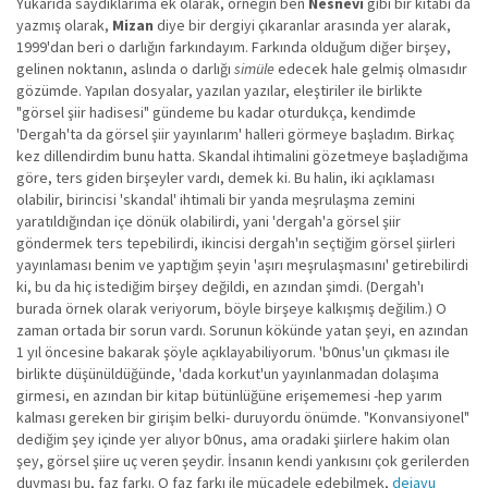
Yukarıda saydıklarıma ek olarak, örneğin ben
Nesnevi
gibi bir kitabı da
yazmış olarak,
Mizan
diye bir dergiyi çıkaranlar arasında yer alarak,
1999'dan beri o darlığın farkındayım. Farkında olduğum diğer birşey,
gelinen noktanın, aslında o darlığı
simüle
edecek hale gelmiş olmasıdır
gözümde. Yapılan dosyalar, yazılan yazılar, eleştiriler ile birlikte
"görsel şiir hadisesi" gündeme bu kadar oturdukça, kendimde
'Dergah'ta da görsel şiir yayınlarım' halleri görmeye başladım. Birkaç
kez dillendirdim bunu hatta. Skandal ihtimalini gözetmeye başladığıma
göre, ters giden birşeyler vardı, demek ki. Bu halin, iki açıklaması
olabilir, birincisi 'skandal' ihtimali bir yanda meşrulaşma zemini
yaratıldığından içe dönük olabilirdi, yani 'dergah'a görsel şiir
göndermek ters tepebilirdi, ikincisi dergah'ın seçtiğim görsel şiirleri
yayınlaması benim ve yaptığım şeyin 'aşırı meşrulaşmasını' getirebilirdi
ki, bu da hiç istediğim birşey değildi, en azından şimdi. (Dergah'ı
burada örnek olarak veriyorum, böyle birşeye kalkışmış değilim.) O
zaman ortada bir sorun vardı. Sorunun kökünde yatan şeyi, en azından
1 yıl öncesine bakarak şöyle açıklayabiliyorum. 'b0nus'un çıkması ile
birlikte düşünüldüğünde, 'dada korkut'un yayınlanmadan dolaşıma
girmesi, en azından bir kitap bütünlüğüne erişememesi -hep yarım
kalması gereken bir girişim belki- duruyordu önümde. "Konvansiyonel"
dediğim şey içinde yer alıyor b0nus, ama oradaki şiirlere hakim olan
şey, görsel şiire uç veren şeydir. İnsanın kendi yankısını çok gerilerden
duyması bu, faz farkı. O faz farkı ile mücadele edebilmek,
dejavu