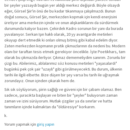
bir şeyler yazsaydı bugün yer aldığı merkez değişirdi. Böyle olsaydı
eğer, Görsel Şiir'in önü de bu kadar tıkanmaya çalışılmazdı. Bunun
doğal sonucu, Görsel Şiir, merkezden kopmak için kendi enerjisini
üretiyor ama merkezin içinde ve onun alışkanlıklarını da sürdürmek
durumunda kalıyor bazen. Çekirdek Kadro sorunun bir yanı da burada
yuvalanıyor. Serkan Işın haklı olarak, 20 yy avantgarde metinleri
okuyup dert etmedik ki onları olmuş bitmiş gibi kabul edelim diyor.
Zaten merkezden kopmanın pratik çıkmazlarının da nedeni bu. Modern
olanı bir taraftan tesis etmek gerekiyor öncelikle. İşte Poetikhars, tam
olarak bu çıkmazda ilerliyor. Çıkmaz dememeliydim sanırım. Zorunlu bir
çizgi bu. Abilerimiz, ablalarımız söz konusu metinleri "yaşasalardı"
bugünkü pek çok şair "uzaylı" gibi görülmeyecekti. Bu durum, ülkenin
tarihi ile ilgili elbette. Bize düşen bir şey varsa bu tarih ile uğraşmak
zorundayız. Onun içinden çıkarak hem de.
Sık sık söylüyorum, şiirin sağlığı ve güveni için bir çabam olamaz. Ben
sadece, şuracıkta başlayan ve biten bir "şeyler" buluyorum zaman
zaman ve izini sürüyorum. Mutlak çizgiler ya da sınırlar ve hatta
tanımların içinde kalmaktan da "öldüresiye" korkarım.
k.
Yorum yapmak için
giriş yapın