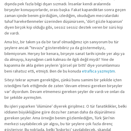
dışında pek fazla bilgi dışarı sızmadı. İnsanlar kendi aralarında
birşeyler konuşuyorlardır, orası başka. Fakat kapandıktan sonra geçen
zaman içinde benim gördüğüm, izlediğim, okuduğum mecralardaki
tuhaf hareketlenmeler üzerinden düşünürsem, 'dört gözle kapansın'
diyen birçok kişi olduğu gibi, sessiz sessiz destek veren bir sürü kişi
de vardı.
Ama biz, bir takım ya da bir taraf olmadığımız için sanıyorum bu tür
şeylere ancak "tevazu" gösterebiliriz ya da göstermeliyiz,
bilemiyorum. Herşey bir kenara, birşeyin sanat tarihi içinde yer alışı ya
da almayışı, kaynağının canlı kalması ile ilgili değil miydi? Yine de
kapanma ile akla gelen şeylerin 'görsel şiir bitti' diye yorumlanması
beni rahatsız etti, etmişti. Ben de bu konuda
etraflıca yazmıştım
.
Siteyi tekrar açmam gerektiğini, çünkü bunu samimi bir şekilde içten
istediğimi fark ettiğimde de zaten 'devam etmesi gereken birşeyler
var' diyordum. Devam etmemesi gereken şeyler de vardı ve onları da
bir şekilde ayırmıştım.
Bu işleri yaparken 'ölümüne' diyerek girişilmez. O tür fanatiklikler, belki
iddianın büyüklüğüne göre dozu her zaman daha da düşürülmesi
gereken şeyler. Ama örneğin benim gözlemlediğim, Türk Şiiri'nin
merkezi sayılabilecek şiir algısı, bu tür şeylere çok fazla direnç
gösteriyor. Bu noktada, belki 'kışkırtıcı' sayılabilecek, skandal