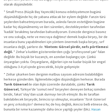
olarak düşünülebilir.
* Small Press (Küçük Baş Yayıncılık) konusu edebiyatımızın bugünü
düşünüldüğünde hiç de yabana atılacak bir eylem değildir. Fanzin türü
şeylerden bahsetmiyorum burada, aslında fanzin estetiğinin bugüne
kadar hiç düşünülmemiş ve ileri sürenleri, destekleyenleri tarafından
'kadük' bırakılmış tarafından bahsediyorum. Evinizde derginizi basınız
ve onu sokağa, nete ve mecraya dağıtınız! demek başka birşey, bir de
insanlara bunu yapabilmeleri için yöntem önermek başka birşey, sırf
insanlara değil, şairlere de.
Yöntem: Görsel şiirdir, nefs pörtlemesi
değil.
* Zinhar'a katılım gösterenlerden çoğu 'profesyonel şair' falan
değildir. Bu büyük bir kazançtı, en azından başlangıç için. Çünkü
önyargıları yoktu. Önyargıların, diğerleri için ne kadar büyük bir engel
olduğunu 3-4 yıl içinde görecektik, böyle gelişmiştir.
* Zinhar çıkarken ben derginin matbuu sayısını adresini bulabildiğim
herkese gönderdim. İlgilenebileceğini düşündüğüm herkese. Burada
Tarık Günersel
ile olan ilişki üzerinde durulabilir, çünkü
Tarık
Günersel
, Türkiye'de 'somut nevî' birşeyleri deneyen birkaç isimden
biridir, fakat 'olay'dan uzak durmayı tercih etmiştir. Bu iki taraftan
bakılabilecek birşeydir, birincisi iyi olmuştur, insanların '
Tarık Günersel
ve genç arkadaşları
' demesi hiç de hoş değildi, ikincisi belli etmese de,
bununla bir ivme kazanmıştır daha önce yaptığı şeyler (bkz.
Hasan