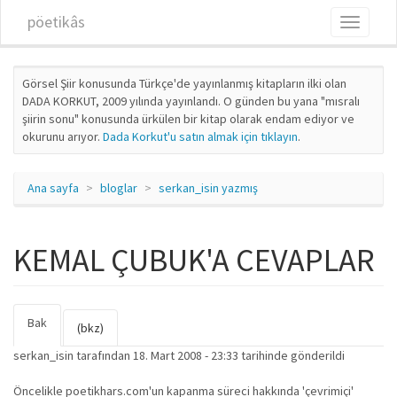
Ana içeriğe atla
pöetikâs
Toggle
navigati
Görsel Şiir konusunda Türkçe'de yayınlanmış kitapların ilki olan
DADA KORKUT, 2009 yılında yayınlandı. O günden bu yana "mısralı
şiirin sonu" konusunda ürkülen bir kitap olarak endam ediyor ve
okurunu arıyor.
Dada Korkut'u satın almak için tıklayın
.
Ana sayfa
bloglar
serkan_isin yazmış
KEMAL ÇUBUK'A CEVAPLAR
Bak
(etkin
Birincil sekmeler
(bkz)
sekme)
serkan_isin
tarafından 18. Mart 2008 - 23:33 tarihinde gönderildi
Öncelikle poetikhars.com'un kapanma süreci hakkında 'çevrimiçi'