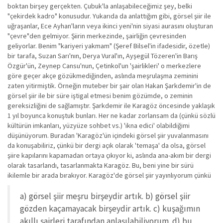
boktan birşey gerçekten. Çubuk'la anlaşabileceğimiz şey, belki
"çekirdek kadro" konusudur. Yukarıda da anlattığım gibi, görsel şiir ile
uğraşanlar, Ece Ayhan'ların veya ikinci yeni'nin siyasi aurasını oluşturan
"çevre"den gelmiyor. Şiirin merkezinde, şairliğin çevresinden
geliyorlar. Benim "kariyeri yakmam" (Şeref Bilsel'in ifadesidir, özetle)
bir tarafa, Suzan Sarı'nın, Derya Vural'ın, Ayşegül Tözeren'in Barış
Özgür'ün, Zeynep Cansu'nun, Çetinkol'un 'şairlikleri' o merkezlere
göre geçer akçe gözükmediğinden, aslında meşrulaşma zeminini
zaten yitirmiştik. Örneğin muteber bir şair olan Hakan Şarkdemir'in de
görsel şiir ile bir süre iştigal etmesi benim gözümde, o zeminin
gereksizliğini de sağlamıştır. Şarkdemir ile Karagöz öncesinde yaklaşık
1 yıl boyunca konuştuk bunları. Her ne kadar zorlansam da (çünkü sözlü
kültürün imkanları, yüzyüze sohbet vs.) 'ikna edici' olabildiğimi
düşünüyorum. Buradan 'Karagöz'ün içindeki görsel şiir yuvalanmasını
da konuşabiliriz, çünkü bir dergi açık olarak 'temaşa' da olsa, görsel
şiire kapılarını kapamadan ortaya çıkıyor ki, aslında ana-akım bir dergi
olarak tasarlandı, tasarlanmakta Karagöz. Bu, beni yine bir sürü
ikilemle bir arada bırakıyor. Karagöz'de görsel şiir yayınlıyorum çünkü
a) görsel şiir meşru birşeydir artık. b) görsel şiir
gözden kaçamayacak birşeydir artık. c) kuşağımın
akıllı şairleri tarafından anlaşılabiliyorum. d) bu,