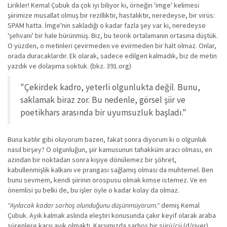
Lirikler! Kemal Çubuk da çok iyi biliyor ki, örneğin 'imge' kelimesi
şiirimize musallat olmuş bir rezilliktir, hastalıktır, neredeyse, bir virüs:
SPAM hatta. İmge'nin sakladığı o kadar fazla şey var ki, neredeyse
'şehvani' bir hale bürünmüş. Biz, bu teorik ortalamanın ortasına düştük.
O yüzden, o metinleri çevirmeden ve evirmeden bir halt olmaz. Onlar,
orada duracaklardır. Ek olarak, sadece edilgen kalmadık, biz de metin
yazdık ve dolaşıma soktuk. (bkz. 391.org)
"Çekirdek kadro, yeterli olgunlukta değil. Bunu,
saklamak biraz zor. Bu nedenle, görsel şiir ve
poetikhars arasında bir uyumsuzluk başladı."
Buna katılır gibi oluyorum bazen, fakat sonra diyorum ki o olgunluk
nasıl birşey? O olgunluğun, şiir kamusunun tahakküm aracı olması, en
azından bir noktadan sonra kişiye dönülemez bir şöhret,
kabullenmişlik kalkanı ve prangası sağlamış olması da muhtemel. Ben
bunu sevmem, kendi şiirinin orospusu olmak kimse istemez. Ve en
önemlisi şu belki de, bu işler öyle o kadar kolay da olmaz.
"Ayılacak kadar sarhoş olunduğunu düşünmüyorum."
demiş Kemal
Çubuk. Ayık kalmak aslında eleştiri konusunda çakır keyif olarak araba
sürenlere karşı ayık olmaktı. Karşımızda sarhoş bir sürü/cü (d/river)