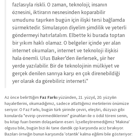
fazlasıyla riskli. O zaman, teknoloji; insanın
öznesini, iktirarın nesnesinden koparabilir
umudunu taşırken bugün için ilişki tersi bağlamda
sürmektedir. Simulasyon diyelim şimdilik ve yeterli
göndermeyi hatırlatalım. Elbette ki burada toptan
bir yıkım haklı olamaz. O belgeler içinde yer alan
internet okumaları, internet ve teknoloji ilişkisi
hala önemli. Ulus Baker’den ilerlersek, şiir her
yerde yazılabilir. Bir de teknolojinin mülkiyet ve
gerçek denilen sanrıya karşı en çok direnebildiği
yer olarak da görebiliriz interneti."
Az önce belirttiğim
Faz Farkı
yüzünden, 21. yüzyıl, 20. yüzyılın
hayaletlerini, okumadığımız, sadece atlattığımız metinlerini önümüze
seriyor. O Faz Farkı, bugün türk şiirinde çeviri, eleştiri, düzyazı gibi
konularda "evirip çevirmediklerinin" günahları ile o ödül töreni senin,
bu kitap fuarı benim dolaşanların eseri. İçselleştiremediğimiz 'Makina'
olgusu bile, bugün bizi iki tane dandik çip karşısında aciz bırakıyor.
Bazıları örneğin bunun karşısında 'otantik' kalma eğilimi bile gösteriyor: