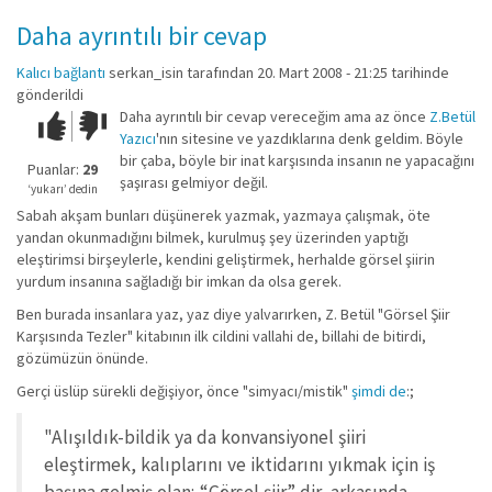
Daha ayrıntılı bir cevap
Kalıcı bağlantı
serkan_isin
tarafından 20. Mart 2008 - 21:25 tarihinde
gönderildi
Daha ayrıntılı bir cevap vereceğim ama az önce
Z.Betül
Çok iyi!
O
Yazıcı
'nın sitesine ve yazdıklarına denk geldim. Böyle
kadar
bir çaba, böyle bir inat karşısında insanın ne yapacağını
iyi
Puanlar:
29
şaşırası gelmiyor değil.
değil!
‘yukarı’ dedin
Sabah akşam bunları düşünerek yazmak, yazmaya çalışmak, öte
yandan okunmadığını bilmek, kurulmuş şey üzerinden yaptığı
eleştirimsi birşeylerle, kendini geliştirmek, herhalde görsel şiirin
yurdum insanına sağladığı bir imkan da olsa gerek.
Ben burada insanlara yaz, yaz diye yalvarırken, Z. Betül "Görsel Şiir
Karşısında Tezler" kitabının ilk cildini vallahi de, billahi de bitirdi,
gözümüzün önünde.
Gerçi üslüp sürekli değişiyor, önce "simyacı/mistik"
şimdi de
:;
"Alışıldık-bildik ya da konvansiyonel şiiri
eleştirmek, kalıplarını ve iktidarını yıkmak için iş