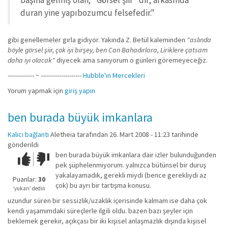
başına gelmiş olan; “Görsel şiir” dir, arkasında
duran yine yapıbozumcu felsefedir."
gibi genellemeler gırla gidiyor. Yakında Z. Betül kaleminden
"aslında
böyle görsel şiir, çok iyi birşey, ben Can Bahadırlara, Liriklere çatsam
daha iyi olacak"
diyecek ama sanıyorum o günleri göremeyeceğiz.
------------- ~ --------------------
Hubble'ın Mercekleri
Yorum yapmak için
giriş yapın
ben burada büyük imkanlara
Kalıcı bağlantı
Aletheia
tarafından 26. Mart 2008 - 11:23 tarihinde
gönderildi
ben burada büyük imkanlara dair izler bulunduğunden
Çok iyi!
O
pek şüphelenmiyorum. yalnızca bütünsel bir duruş
kadar
yakalayamadık, gerekli miydi (bence gerekliydi az
iyi
Puanlar:
30
çok) bu ayrı bir tartışma konusu.
değil!
‘yukarı’ dedin
uzundur süren bir sessizlik/uzaklık içerisinde kalmam ise daha çok
kendi yaşamımdaki süreçlerle ilgili oldu. bazen bazı şeyler için
beklemek gerekir, açıkçası bir iki kişisel anlaşmazlık dışında kişisel