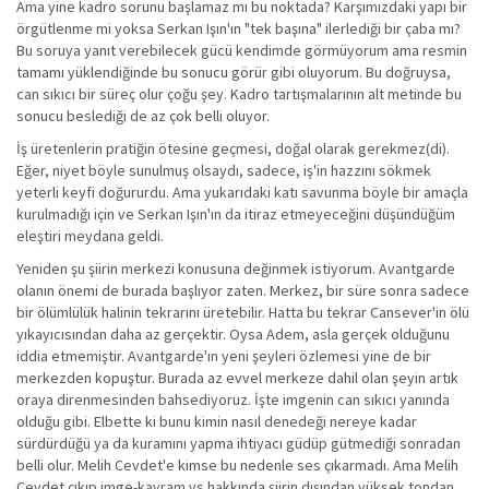
Ama yine kadro sorunu başlamaz mı bu noktada? Karşımızdaki yapı bir
örgütlenme mi yoksa Serkan Işın'ın "tek başına" ilerlediği bir çaba mı?
Bu soruya yanıt verebilecek gücü kendimde görmüyorum ama resmin
tamamı yüklendiğinde bu sonucu görür gibi oluyorum. Bu doğruysa,
can sıkıcı bir süreç olur çoğu şey. Kadro tartışmalarının alt metinde bu
sonucu beslediği de az çok belli oluyor.
İş üretenlerin pratiğin ötesine geçmesi, doğal olarak gerekmez(di).
Eğer, niyet böyle sunulmuş olsaydı, sadece, iş'in hazzını sökmek
yeterli keyfi doğururdu. Ama yukarıdaki katı savunma böyle bir amaçla
kurulmadığı için ve Serkan Işın'ın da itiraz etmeyeceğini düşündüğüm
eleştiri meydana geldi.
Yeniden şu şiirin merkezi konusuna değinmek istiyorum. Avantgarde
olanın önemi de burada başlıyor zaten. Merkez, bir süre sonra sadece
bir ölümlülük halinin tekrarını üretebilir. Hatta bu tekrar Cansever'in ölü
yıkayıcısından daha az gerçektir. Oysa Adem, asla gerçek olduğunu
iddia etmemiştir. Avantgarde'ın yeni şeyleri özlemesi yine de bir
merkezden kopuştur. Burada az evvel merkeze dahil olan şeyin artık
oraya direnmesinden bahsediyoruz. İşte imgenin can sıkıcı yanında
olduğu gibi. Elbette ki bunu kimin nasıl denedeği nereye kadar
sürdürdüğü ya da kuramını yapma ihtiyacı güdüp gütmediği sonradan
belli olur. Melih Cevdet'e kimse bu nedenle ses çıkarmadı. Ama Melih
Cevdet çıkıp imge-kavram vs hakkında şiirin dışından yüksek tondan