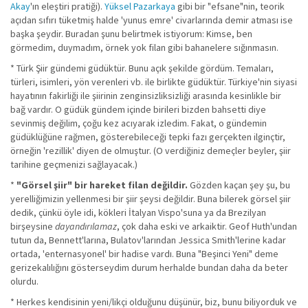
Akay
'ın eleştiri pratiği).
Yüksel Pazarkaya
gibi bir "efsane"nin, teorik
açıdan sıfırı tüketmiş halde 'yunus emre' civarlarında demir atması ise
başka şeydir. Buradan şunu belirtmek istiyorum: Kimse, ben
görmedim, duymadım, örnek yok filan gibi bahanelere sığınmasın.
* Türk Şiir gündemi güdüktür. Bunu açık şekilde gördüm. Temaları,
türleri, isimleri, yön verenleri vb. ile birlikte güdüktür. Türkiye'nin siyasi
hayatının fakirliği ile şiirinin zenginsizliksizliği arasında kesinlikle bir
bağ vardır. O güdük gündem içinde birileri bizden bahsetti diye
sevinmiş değilim, çoğu kez acıyarak izledim. Fakat, o gündemin
güdüklüğüne rağmen, gösterebileceği tepki fazı gerçekten ilginçtir,
örneğin 'rezillik' diyen de olmuştur. (O verdiğiniz demeçler beyler, şiir
tarihine geçmenizi sağlayacak.)
*
"Görsel şiir" bir hareket filan değildir.
Gözden kaçan şey şu, bu
yerelliğimizin yellenmesi bir şiir şeysi değildir. Buna bilerek görsel şiir
dedik, çünkü öyle idi, kökleri İtalyan Vispo'suna ya da Brezilyan
birşeysine
dayandırılamaz
, çok daha eski ve arkaiktir. Geof Huth'undan
tutun da, Bennett'larına, Bulatov'larından Jessica Smith'lerine kadar
ortada, 'enternasyonel' bir hadise vardı. Buna "Beşinci Yeni" deme
gerizekalılığını gösterseydim durum herhalde bundan daha da beter
olurdu.
* Herkes kendisinin yeni/likçi olduğunu düşünür, biz, bunu biliyorduk ve