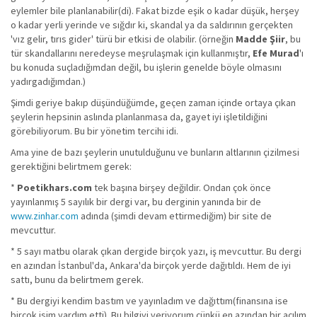
eylemler bile planlanabilir(di). Fakat bizde eşik o kadar düşük, herşey
o kadar yerli yerinde ve sığdır ki, skandal ya da saldırının gerçekten
'vız gelir, tırıs gider' türü bir etkisi de olabilir. (örneğin
Madde Şiir
, bu
tür skandallarını neredeyse meşrulaşmak için kullanmıştır,
Efe Murad
'ı
bu konuda suçladığımdan değil, bu işlerin genelde böyle olmasını
yadırgadığımdan.)
Şimdi geriye bakıp düşündüğümde, geçen zaman içinde ortaya çıkan
şeylerin hepsinin aslında planlanmasa da, gayet iyi işletildiğini
görebiliyorum. Bu bir yönetim tercihi idi.
Ama yine de bazı şeylerin unutulduğunu ve bunların altlarının çizilmesi
gerektiğini belirtmem gerek:
*
Poetikhars.com
tek başına birşey değildir. Ondan çok önce
yayınlanmış 5 sayılık bir dergi var, bu derginin yanında bir de
www.zinhar.com
adında (şimdi devam ettirmediğim) bir site de
mevcuttur.
* 5 sayı matbu olarak çıkan dergide birçok yazı, iş mevcuttur. Bu dergi
en azından İstanbul'da, Ankara'da birçok yerde dağıtıldı. Hem de iyi
sattı, bunu da belirtmem gerek.
* Bu dergiyi kendim bastım ve yayınladım ve dağıttım(finansına ise
birçok isim yardım etti). Bu bilgiyi veriyorum çünkü en azından bir açılım