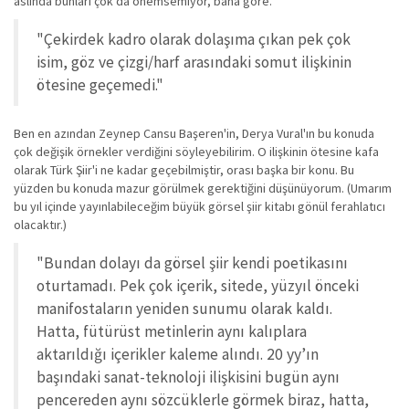
aslında bunları çok da önemsemiyor, bana göre.
"Çekirdek kadro olarak dolaşıma çıkan pek çok
isim, göz ve çizgi/harf arasındaki somut ilişkinin
ötesine geçemedi."
Ben en azından Zeynep Cansu Başeren'in, Derya Vural'ın bu konuda
çok değişik örnekler verdiğini söyleyebilirim. O ilişkinin ötesine kafa
olarak Türk Şiir'i ne kadar geçebilmiştir, orası başka bir konu. Bu
yüzden bu konuda mazur görülmek gerektiğini düşünüyorum. (Umarım
bu yıl içinde yayınlabileceğim büyük görsel şiir kitabı gönül ferahlatıcı
olacaktır.)
"Bundan dolayı da görsel şiir kendi poetikasını
oturtamadı. Pek çok içerik, sitede, yüzyıl önceki
manifostaların yeniden sunumu olarak kaldı.
Hatta, fütürüst metinlerin aynı kalıplara
aktarıldığı içerikler kaleme alındı. 20 yy’ın
başındaki sanat-teknoloji ilişkisini bugün aynı
pencereden aynı sözcüklerle görmek biraz, hatta,