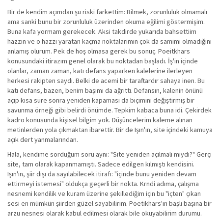
Bir de kendim açımdan şu riski farkettim: Bilmek, zorunluluk olmamalı
ama sanki bunu bir zorunluluk üzerinden okuma eğilimi göstermişim.
Buna kafa yormam gerekecek. Aksi takdirde yukarıda bahsettiim
hazzın ve o hazzı yaratan kaçma noktalarımın çok da samimi olmadığını
anlamış olurum. Pek de hoş olmasa gerek bu sonuç. Poeitkhars
konusundaki itirazım genel olarak bu noktadan başladı. İş'in içinde
olanlar, zaman zaman, katı defans yaparken kalelerine ilerleyen
herkesi rakipten saydı. Belki de acemi bir taraftardır sahaya inen. Bu
katı defans, bazen, benim başımı da ağrıttı. Defansın, kalenin önünü
açıp kısa süre sonra yeniden kapaması da biçimini değiştirmiş bir
savunma örneği gibi belirdi önümde. Tepkim kabaca buna idi. Çekirdek
kadro konusunda kişisel bilgim yok. Düşüncelerim kaleme alınan
metinlerden yola çıkmaktan ibarettir. Bir de Işın'ın, site içindeki kamuya
açık dert yanmalarından.
Hala, kendime sorduğum soru aynı: "Site yeniden açılmalı mıydı?" Gerçi
site, tam olarak kapanmamıştı. Sadece edilgen kılmıştı kendisini.
Işın'ın, şiir dışı da sayılabilecek itirafı: "içinde bunu yeniden devam
ettirmeyi istemesi" oldukça geçerli bir nokta. Krndi adıma, çalışma
nesnemi kendilik ve kuram üzerine şekillediğim için bu "içten" çıkan
sesi en mümkün şiirden güzel sayabilirim. Poetikhars'ın başlı başına bir
arzu nesnesi olarak kabul edilmesi olarak bile okuyabilirim durumu.