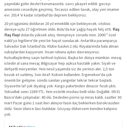
yaşındaki gelin devlet korumasında. savcı şikayet edildi. geceyi
annesinin cesediyle geçirmiş. Tecavüz edilen tavuk, olay yeri imamın
evi. 2014 'e kadar istanbul'da deprem bekliyoruz.
20 yıl işgününü dolduran 20 yıl emeklilik için bekleyecek. otobüs
dereye uçtu 27 öğretmen öldü. Bolu'da kar yağışı hayatı felç etti.
flaş
flaş flaş!
dolarda yüksek ateş. Hemşireye zorunlu mini. 2000 " özel
ıraklı'ya İngiltere'de yeni bir hayat sunulacak. Antartika paramparça.
Salvador Dali İstanbul'da. Klübe baskın:2 ölü. Rüyalarımda hala alman
subaylardan kaçıyorum. İnsan ruhuna aykırı davranıyoruz.
Kutsallaştırılmış saçın tarihsel öyküsü. Başka bir dünya mümkün. mesaj
istedin al sana mesaj. Bilgisayar hep açıksa hastalık yakın. Siyah ve
dehşetli meryemler. Yeni nesil yaşamda siz de yerinizi alın. 2,5 ton
bozuk et satılmış. Son itiraf: Kokoin kullandım. Ergenekon'da çok
önemli bir gelişme. söndü sanılan yangınlar tekrar tekrar başladı.
Siyasette laf çok diyalog yok. Kargo paketinden dinazor fosili çıktı.
Yoksulluk sınırı 2269 YTL. Yeni estetik modası belli oldu: Doğallık. 09:31
Basra'daki çatışmalar: 40 ölü. Dededen porno işi miras kaldı. saatler 30
mart Pazar günü 1 saat ileri alınıyor.Yasin ilaç beklerken bürokrasiden
öldü. Yasin ölünce ilacı buldular. Gözyaşı dökersem benden kahpesi
yok.