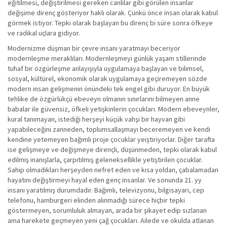
eğitilmesi, değiştirilmesi gereken canlılar gibi görülen insanlar
değişime direnç gösteriyor haklı olarak. Çünkü önce insan olarak kabul
görmek istiyor. Tepki olarak başlayan bu direnç bi süre sonra öfkeye
ve radikal uçlara gidiyor.
Modernizme düşman bir çevre insanı yaratmayı beceriyor
modernleşme meraklıları. Modernleşmeyi günlük yaşam stillerinde
tuhaf bir özgürleşme anlayışıyla uygulamaya başlayan ve bilimsel,
sosyal, kültürel, ekonomik olarak uygulamaya geçiremeyen sözde
modern insan gelişmenin önündeki tek engel gibi duruyor. En büyük
tehlike de özgürlükçü ebeveyn olmanın sınırlarını bilmeyen anne
babalar ile güvensiz, öfkeli yetişkinlerin çocukları. Modern ebeveynler,
kural tanımayan, istediği herşeyi küçük vahşi bir hayvan gibi
yapabileceğini zanneden, toplumsallaşmayı beceremeyen ve kendi
kendine yetemeyen bağımlı proje çocuklar yeiştiriyorlar. Diğer tarafta
ise gelişmeye ve değişmeye dirençli, düşünmeden, tepki olarak kabul
edilmiş inanışlarla, çarpıtılmış geleneksellikle yetiştirilen çocuklar.
Sahip olmadıkları herşeyden nefret eden ve kısa yoldan, çabalamadan
hayatını değiştirmeyi hayal eden genç insanlar. Ve sonunda 21. yy
insanı yaratılmış durumdadır. Bağımlı, televizyonu, bilgisayarı, cep
telefonu, hamburgeri elinden alınmadığı sürece hiçbir tepki
göstermeyen, sorumluluk almayan, arada bir şikayet edip sızlanan
ama harekete geçmeyen yeni çağ çocukları. Ailede ve okulda atlanan