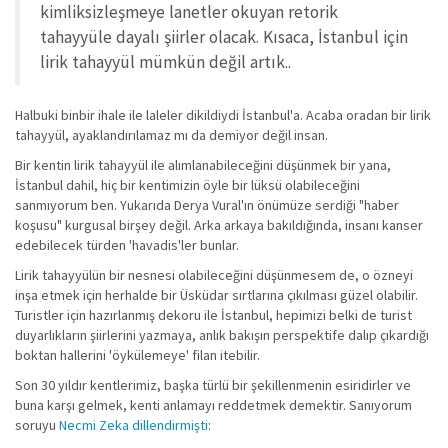
kimliksizleşmeye lanetler okuyan retorik
tahayyüle dayalı şiirler olacak. Kısaca, İstanbul için
lirik tahayyül mümkün değil artık..
Halbuki binbir ihale ile laleler dikildiydi İstanbul'a. Acaba oradan bir lirik
tahayyül, ayaklandırılamaz mı da demiyor değil insan.
Bir kentin lirik tahayyül ile alımlanabileceğini düşünmek bir yana,
İstanbul dahil, hiç bir kentimizin öyle bir lüksü olabileceğini
sanmıyorum ben. Yukarıda Derya Vural'ın önümüze serdiği "haber
koşusu" kurgusal birşey değil. Arka arkaya bakıldığında, insanı kanser
edebilecek türden 'havadis'ler bunlar.
Lirik tahayyülün bir nesnesi olabileceğini düşünmesem de, o özneyi
inşa etmek için herhalde bir Üsküdar sırtlarına çıkılması güzel olabilir.
Turistler için hazırlanmış dekoru ile İstanbul, hepimizi belki de turist
duyarlıkların şiirlerini yazmaya, anlık bakışın perspektife dalıp çıkardığı
boktan hallerini 'öykülemeye' filan itebilir.
Son 30 yıldır kentlerimiz, başka türlü bir şekillenmenin esiridirler ve
buna karşı gelmek, kenti anlamayı reddetmek demektir. Sanıyorum
soruyu
Necmi Zeka dillendirmişti
: