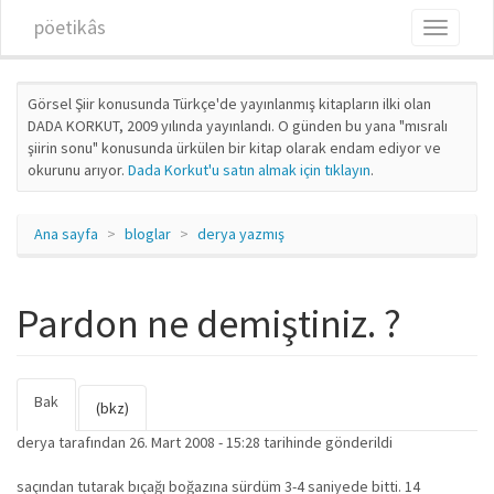
Ana içeriğe atla
pöetikâs
Toggle
navigati
Görsel Şiir konusunda Türkçe'de yayınlanmış kitapların ilki olan
DADA KORKUT, 2009 yılında yayınlandı. O günden bu yana "mısralı
şiirin sonu" konusunda ürkülen bir kitap olarak endam ediyor ve
okurunu arıyor.
Dada Korkut'u satın almak için tıklayın
.
Ana sayfa
bloglar
derya yazmış
Pardon ne demiştiniz. ?
Bak
(etkin
Birincil sekmeler
(bkz)
sekme)
derya
tarafından 26. Mart 2008 - 15:28 tarihinde gönderildi
saçından tutarak bıçağı boğazına sürdüm 3-4 saniyede bitti. 14