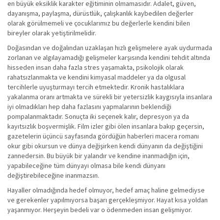
en büyük eksiklik karakter eğitiminin olmamasıdır. Adalet, güven,
dayanışma, paylaşma, dürüstlük, çalışkanlık kaybedilen değerler
olarak görülmemeli ve çocuklarımız bu değerlerle kendini bilen
bireyler olarak yetiştirilmelidir.
Doğasından ve doğalından uzaklaşan hızlı gelişmelere ayak uydurmada
zorlanan ve algılayamadığı gelişmeler karşısında kendini tehdit altında
hisseden insan daha fazla stres yaşamakta, psikolojik olarak
rahatsızlanmakta ve kendini kimyasal maddeler ya da olgusal
tercihlerle uyuşturmayı tercih etmektedir. Kronik hastalıklara
yakalanma oranı artmakta ve sürekli bir yetersizlik kaygısıyla insanlara
iyi olmadıkları hep daha fazlasını yapmalarının beklendiği
pompalanmaktadır. Sonuçta iki seçenek kalır, depresyon ya da
kayıtsızlık boşvermişlik. Film izler gibi ölen insanlara bakıp geçersin,
gazetelerin üçüncü sayfasında gördüğün haberleri macera romanı
okur gibi okursun ve dünya değişirken kendi dünyanın da değiştiğini
zannedersin. Bu büyük bir yalandır ve kendine inanmadığın için,
yapabileceğine tüm dünyayı olmasa bile kendi dünyanı
değiştirebileceğine inanmazsın.
Hayaller olmadığında hedef olmuyor, hedef amaç haline gelmediyse
ve gerekenler yapılmıyorsa başarı gerçekleşmiyor. Hayat kısa yoldan
yaşanmıyor. Herşeyin bedeli var o ödenmeden insan gelişmiyor.