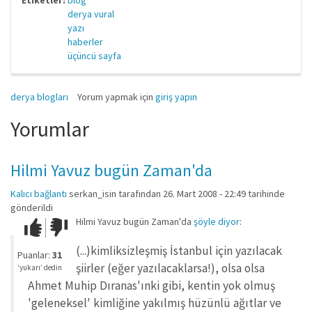
Etiketler:
blog
derya vural
yazı
haberler
üçüncü sayfa
derya blogları
Yorum yapmak için
giriş yapın
Yorumlar
Hilmi Yavuz bugün Zaman'da
Kalıcı bağlantı
serkan_isin
tarafından 26. Mart 2008 - 22:49 tarihinde
gönderildi
Hilmi Yavuz bugün Zaman'da
şöyle diyor
:
Çok iyi!
O
kadar
(...)kimliksizleşmiş İstanbul için yazılacak
iyi
Puanlar:
31
değil!
şiirler (eğer yazılacaklarsa!), olsa olsa
‘yukarı’ dedin
Ahmet Muhip Dıranas'ınki gibi, kentin yok olmuş
'geleneksel' kimliğine yakılmış hüzünlü ağıtlar ve