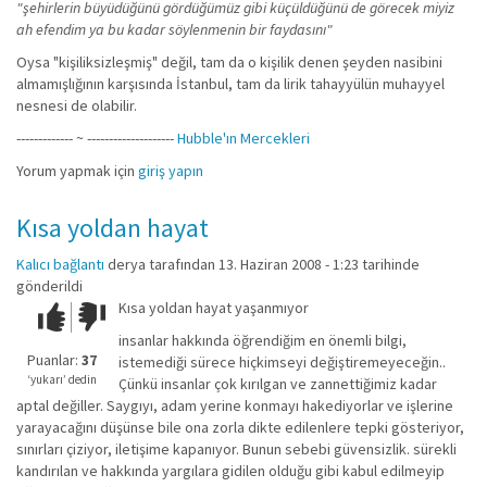
"şehirlerin büyüdüğünü gördüğümüz gibi küçüldüğünü de görecek miyiz
ah efendim ya bu kadar söylenmenin bir faydasını"
Oysa "kişiliksizleşmiş" değil, tam da o kişilik denen şeyden nasibini
almamışlığının karşısında İstanbul, tam da lirik tahayyülün muhayyel
nesnesi de olabilir.
------------- ~ --------------------
Hubble'ın Mercekleri
Yorum yapmak için
giriş yapın
Kısa yoldan hayat
Kalıcı bağlantı
derya
tarafından 13. Haziran 2008 - 1:23 tarihinde
gönderildi
Kısa yoldan hayat yaşanmıyor
Çok iyi!
O
kadar
insanlar hakkında öğrendiğim en önemli bilgi,
iyi
Puanlar:
37
istemediği sürece hiçkimseyi değiştiremeyeceğin..
değil!
‘yukarı’ dedin
Çünkü insanlar çok kırılgan ve zannettiğimiz kadar
aptal değiller. Saygıyı, adam yerine konmayı hakediyorlar ve işlerine
yarayacağını düşünse bile ona zorla dikte edilenlere tepki gösteriyor,
sınırları çiziyor, iletişime kapanıyor. Bunun sebebi güvensizlik. sürekli
kandırılan ve hakkında yargılara gidilen olduğu gibi kabul edilmeyip