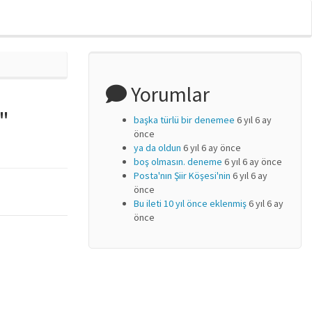
Yorumlar
"
başka türlü bir denemee
6 yıl 6 ay
önce
ya da oldun
6 yıl 6 ay önce
boş olmasın. deneme
6 yıl 6 ay önce
Posta'nın Şiir Köşesi'nin
6 yıl 6 ay
önce
Bu ileti 10 yıl önce eklenmiş
6 yıl 6 ay
önce