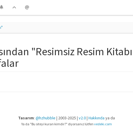
ı"
ından "Resimsiz Resim Kitabı
falar
Tasarım
:
@hzhubble
| 2003-2025 |
v2.0
|
Hakkında
ya da
Ya da "Bu siteyi kuran kimdir?" diyorsanız lütfen
vedeki.com