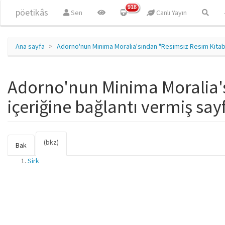
Ana içeriğe atla
918
pöetikâs
Sen
Canlı Yayın
Ana sayfa
Adorno'nun Minima Moralia'sından "Resimsiz Resim Kitab
Adorno'nun Minima Moralia's
içeriğine bağlantı vermiş say
(bkz)
(etkin
Birincil sekmeler
Bak
sekme)
Sirk