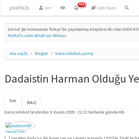
Ana içeriğe atla
918
pöetikâs
Sen
Canlı Yayın
Görsel Şiir konusunda Türkçe'de yayınlanmış kitapların ilki olan DADA KO
Korkut'u satın almak için tıklayın
.
Ana sayfa
bloglar
bariscetinkol yazmış
Dadaistin Harman Olduğu Yer
Bak
(etkin
Birincil sekmeler
(bkz)
sekme)
bariscetinkol
tarafından 9. Kasım 2009 - 22:32 tarihinde gönderildi
View on Flickr
[...] Geçelim dada’ya. Bir kısım şair ve sanatçı arasında 1920’de Zürih’te b