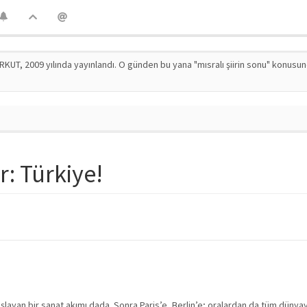
RKUT, 2009 yılında yayınlandı. O günden bu yana "mısralı şiirin sonu" konusu
: Türkiye!
aşlayan bir sanat akımı dada. Sonra Paris’e, Berlin’e; oralardan da tüm dünyay