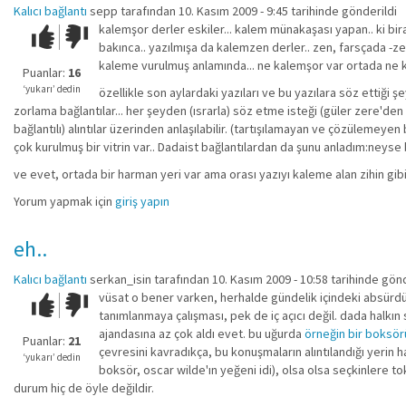
Kalıcı bağlantı
sepp
tarafından 10. Kasım 2009 - 9:45 tarihinde gönderildi
kalemşor derler eskiler... kalem münakaşası yapan.. ki bir
Çok iyi!
O
bakınca.. yazılmışa da kalemzen derler.. zen, farsçada -zed
kadar
kaleme vurulmuş anlamında... ne kalemşor var ortada ne 
iyi
Puanlar:
16
değil!
‘yukarı’ dedin
özellikle son aylardaki yazıları ve bu yazılara söz ettiği 
zorlama bağlantılar... her şeyden (ısrarla) söz etme isteği (güler zere'den
bağlantılı) alıntılar üzerinden anlaşılabilir. (tartışılamayan ve çözülemey
çok kurulmuş bir vitrin var.. Dadaist bağlantılardan da şunu anladım:neyse
ve evet, ortada bir harman yeri var ama orası yazıyı kaleme alan zihin gibi
Yorum yapmak için
giriş yapın
eh..
Kalıcı bağlantı
serkan_isin
tarafından 10. Kasım 2009 - 10:58 tarihinde gönd
vüsat o bener varken, herhalde gündelik içindeki absürd
Çok iyi!
O
tanımlanmaya çalışması, pek de iç açıcı değil. dada halkın
kadar
ajandasına az çok aldı evet. bu uğurda
örneğin bir boksör
iyi
Puanlar:
21
çevresini kavradıkça, bu konuşmaların alıntılandığı yerin h
değil!
‘yukarı’ dedin
boksör, oscar wilde'ın yeğeni idi), olsa olsa seçkinlere t
durum hiç de öyle değildir.