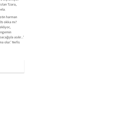
istan Tzara,
ela.
istin harman
ltı okka mı?
ekliyor,
yengemin
ağıyla asılır...’
a olur.’ Nefis