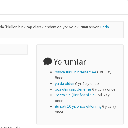
nda ürkülen bir kitap olarak endam ediyor ve okurunu arıyor.
Dada
Yorumlar
başka türlü bir denemee
6 yıl 5 ay
önce
ya da oldun
6 yıl 5 ay önce
boş olmasın. deneme
6 yıl 5 ay önce
Posta'nın Şiir Köşesi'nin
6 yıl 5 ay
önce
Bu ileti 10 yıl önce eklenmiş
6 yıl 5 ay
önce
a sıçramıştır.