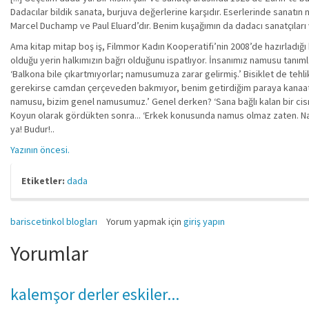
Dadacılar bildik sanata, burjuva değerlerine karşıdır. Eserlerinde sanatın
Marcel Duchamp ve Paul Eluard’dır. Benim kuşağımın da dadacı sanatçıları va
Ama kitap mitap boş iş, Filmmor Kadın Kooperatifi’nin 2008’de hazırladığı
olduğu yerin halkımızın bağrı olduğunu ispatlıyor. İnsanımız namusu tanımlam
‘Balkona bile çıkartmıyorlar; namusumuza zarar gelirmiş.’ Bisiklet de tehli
gerekirse camdan çerçeveden bakmıyor, benim getirdiğim paraya kanaat e
namusu, bizim genel namusumuz.’ Genel derken? ‘Sana bağlı kalan bir cismin 
Koyun olarak gördükten sonra... ‘Erkek konusunda namus olmaz zaten. Namusl
ya! Budur!..
Yazının öncesi.
Etiketler:
dada
bariscetinkol blogları
Yorum yapmak için
giriş yapın
Yorumlar
kalemşor derler eskiler...