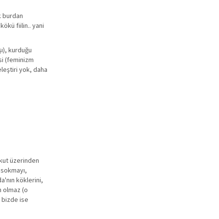
ak burdan
kü fiilin.. yani
şı), kurduğu
esi (feminizm
leştiri yok, daha
rkut üzerinden
a sokmayı,
a'nın köklerini,
n olmaz (o
 bizde ise