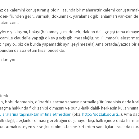
az da kalemini konuşturan gibidir... aslında bir maharettir kalemi konuşturm
en- fiilinden gelir.. vurmak, dokunmak, yaralamak gibi anlamları var.-zen de kö
kalemzen...
şeylere yaklaşımı, bakışı (bakamayışı mı desek, daldan dala geçişi (ama olmayı
 camille claudel'e yaptığı dikey geçiş gibi mesela)ilginç.. Filmmor'u eleştirm
en bir şey o.. biz de burda yapamadık aynı şeyi mesela) Ama ortada/yazıda bir e
 bundan da söz ettim hissi öncelikle.
 duruyor...
erildi
ün, böbürlenmenin, düpedüz saçma sapanın normalleş(tiril)mesinin dada ko
 saçma hakkında fikir sahibi olmasını ve bunu -halk dahil- herkesin kullanımın
ü aralarına taşımaktan imtina etmediler
. (bkz.
http://sozluk.sourti...
). Ama dad
alk değil, seçkinler olması gerektiğini düşünüyor kişi. halk içinde dada harma
okat atmak isteyen ve seçkinci olmaktan nefret eden sanatçılar arasında olur.