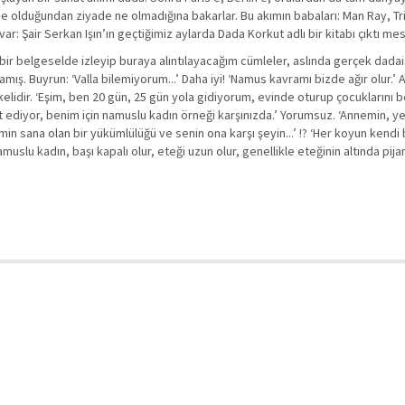
 ne olduğundan ziyade ne olmadığına bakarlar. Bu akımın babaları: Man Ray, Tr
r: Şair Serkan Işın’ın geçtiğimiz aylarda Dada Korkut adlı bir kitabı çıktı mes
 bir belgeselde izleyip buraya alıntılayacağım cümleler, aslında gerçek dada
ış. Buyrun: ‘Valla bilemiyorum...’ Daha iyi! ‘Namus kavramı bizde ağır olur.’ A
kelidir. ‘Eşim, ben 20 gün, 25 gün yola gidiyorum, evinde oturup çocuklarını b
diyor, benim için namuslu kadın örneği karşınızda.’ Yorumsuz. ‘Annemin, 
sana olan bir yükümlülüğü ve senin ona karşı şeyin...’ !? ‘Her koyun kendi bac
u kadın, başı kapalı olur, eteği uzun olur, genellikle eteğinin altında pijam