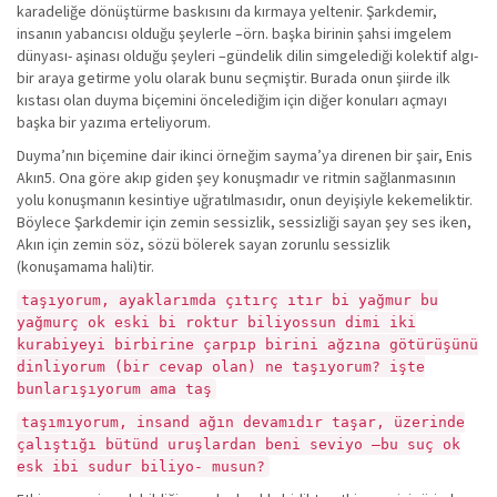
karadeliğe dönüştürme baskısını da kırmaya yeltenir. Şarkdemir,
insanın yabancısı olduğu şeylerle –örn. başka birinin şahsi imgelem
dünyası- aşinası olduğu şeyleri –gündelik dilin simgelediği kolektif algı-
bir araya getirme yolu olarak bunu seçmiştir. Burada onun şiirde ilk
kıstası olan duyma biçemini öncelediğim için diğer konuları açmayı
başka bir yazıma erteliyorum.
Duyma’nın biçemine dair ikinci örneğim sayma’ya direnen bir şair, Enis
Akın5. Ona göre akıp giden şey konuşmadır ve ritmin sağlanmasının
yolu konuşmanın kesintiye uğratılmasıdır, onun deyişiyle kekemeliktir.
Böylece Şarkdemir için zemin sessizlik, sessizliği sayan şey ses iken,
Akın için zemin söz, sözü bölerek sayan zorunlu sessizlik
(konuşamama hali)tir.
taşıyorum, ayaklarımda çıtırç ıtır bi yağmur bu
yağmurç ok eski bi roktur biliyossun dimi iki
kurabiyeyi birbirine çarpıp birini ağzına götürüşünü
dinliyorum (bir cevap olan) ne taşıyorum? işte
bunlarışıyorum ama taş
taşımıyorum, insand ağın devamıdır taşar, üzerinde
çalıştığı bütünd uruşlardan beni seviyo –bu suç ok
esk ibi sudur biliyo- musun?