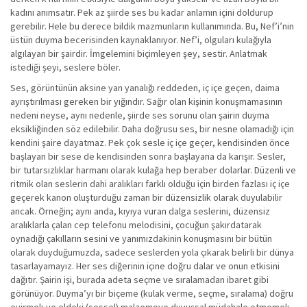
kadını anımsatır. Pek az şiirde ses bu kadar anlamın içini doldurup
gerebilir. Hele bu derece bildik mazmunların kullanımında. Bu, Nef’i’nin
üstün duyma becerisinden kaynaklanıyor. Nef’i, olguları kulağıyla
algılayan bir şairdir. İmgelemini biçimleyen şey, sestir. Anlatmak
istediği şeyi, seslere böler.
Ses, görüntünün aksine yan yanalığı reddeden, iç içe geçen, daima
ayrıştırılması gereken bir yığındır. Sağır olan kişinin konuşmamasının
nedeni neyse, aynı nedenle, şiirde ses sorunu olan şairin duyma
eksikliğinden söz edilebilir. Daha doğrusu ses, bir nesne olamadığı için
kendini şaire dayatmaz. Pek çok sesle iç içe geçer, kendisinden önce
başlayan bir sese de kendisinden sonra başlayana da karışır. Sesler,
bir tutarsızlıklar harmanı olarak kulağa hep beraber dolarlar. Düzenli ve
ritmik olan seslerin dahi aralıkları farklı olduğu için birden fazlası iç içe
geçerek kanon oluşturduğu zaman bir düzensizlik olarak duyulabilir
ancak. Örneğin; aynı anda, kıyıya vuran dalga seslerini, düzensiz
aralıklarla çalan cep telefonu melodisini, çocuğun şakırdatarak
oynadığı çakılların sesini ve yanımızdakinin konuşmasını bir bütün
olarak duyduğumuzda, sadece seslerden yola çıkarak belirli bir dünya
tasarlayamayız. Her ses diğerinin içine doğru dalar ve onun etkisini
dağıtır. Şairin işi, burada adeta seçme ve sıralamadan ibaret gibi
görünüyor. Duyma’yı bir biçeme (kulak verme, seçme, sıralama) doğru