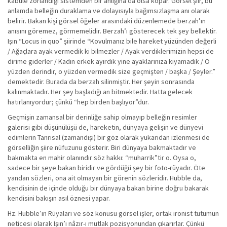
kabule zorlandığı sistemden bir anlığına da olsa kopar. Görsel şiir, bu
anlamda belleğin duraklama ve dolayısıyla bağımsızlaşma anı olarak
belirir. Bakan kişi görsel öğeler arasındaki düzenlemede berzah’ın
anısını göremez, görmemelidir. Berzah’ı gösterecek tek şey bellektir.
Işın “Locus in quo” şiirinde “Kovulmanız bile hareket yüzünden değerli
/ Ağaçlara ayak vermedik ki bilmezler / Ayak verdiklerimizin hepsi de
dirime giderler / Kadın erkek ayırdık yine ayaklarınıza kıyamadık / O
yüzden derindir, o yüzden vermedik size geçmişten / başka / Şeyler.”
demektedir. Burada da berzah silinmiştir. Her şeyin sonrasında
kalınmaktadır. Her şey başladığı an bitmektedir. Hatta gelecek
hatırlanıyordur; çünkü “hep birden başlıyor”dur.
Geçmişin zamansal bir derinliğe sahip olmayıp belleğin resimler
galerisi gibi düşünülüşü de, hareketin, dünyaya gelişin ve dünyevi
edimlerin Tanrısal (zamandışı) bir göz olarak yukarıdan izlenmesi de
görselliğin şiire nüfuzunu gösterir. Biri dünyaya bakmaktadır ve
bakmakta en mahir olanındır söz hakkı: “muharrik”tir o. Oysa o,
sadece bir şeye bakan biridir ve gördüğü şey bir foto-rüyadır. Öte
yandan sözleri, ona ait olmayan bir görenin sözleridir. Hubble da,
kendisinin de içinde olduğu bir dünyaya bakan birine doğru bakarak
kendisini bakışın asıl öznesi yapar.
Hz. Hubble’ın Rüyaları ve söz konusu görsel işler, ortak ironist tutumun
neticesi olarak Işın’ı nâzır-ı mutlak pozisyonundan çıkarırlar. Çünkü