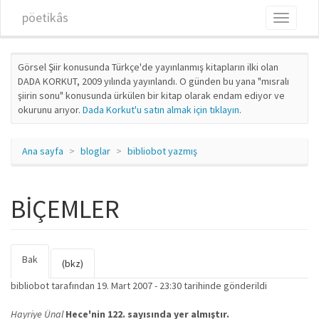
Ana içeriğe atla
pöetikâs
Toggle
navigati
Görsel Şiir konusunda Türkçe'de yayınlanmış kitapların ilki olan
DADA KORKUT, 2009 yılında yayınlandı. O günden bu yana "mısralı
şiirin sonu" konusunda ürkülen bir kitap olarak endam ediyor ve
okurunu arıyor.
Dada Korkut'u satın almak için tıklayın
.
Ana sayfa
bloglar
bibliobot yazmış
BİÇEMLER
Bak
(etkin
Birincil sekmeler
(bkz)
sekme)
bibliobot
tarafından 19. Mart 2007 - 23:30 tarihinde gönderildi
Hayriye Ünal
Hece'nin 122. sayısında yer almıştır.