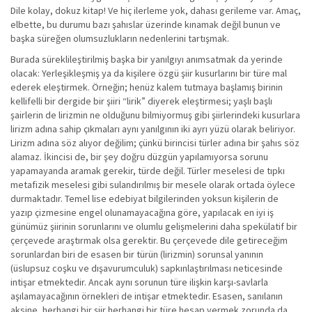
Dile kolay, dokuz kitap! Ve hiç ilerleme yok, dahası gerileme var. Amaç,
elbette, bu durumu bazı şahıslar üzerinde kınamak değil bunun ve
başka süreğen olumsuzlukların nedenlerini tartışmak.
Burada süreklileştirilmiş başka bir yanılgıyı anımsatmak da yerinde
olacak: Yerleşikleşmiş ya da kişilere özgü şiir kusurlarını bir türe mal
ederek eleştirmek. Örneğin; henüz kalem tutmaya başlamış birinin
kellifelli bir dergide bir şiiri “lirik” diyerek eleştirmesi; yaşlı başlı
şairlerin de lirizmin ne olduğunu bilmiyormuş gibi şiirlerindeki kusurlara
lirizm adına sahip çıkmaları aynı yanılgının iki ayrı yüzü olarak beliriyor.
Lirizm adına söz alıyor değilim; çünkü birincisi türler adına bir şahıs söz
alamaz. İkincisi de, bir şey doğru düzgün yapılamıyorsa sorunu
yapamayanda aramak gerekir, türde değil. Türler meselesi de tıpkı
metafizik meselesi gibi sulandırılmış bir mesele olarak ortada öylece
durmaktadır. Temel lise edebiyat bilgilerinden yoksun kişilerin de
yazıp çizmesine engel olunamayacağına göre, yapılacak en iyi iş
günümüz şiirinin sorunlarını ve olumlu gelişmelerini daha spekülatif bir
çerçevede araştırmak olsa gerektir. Bu çerçevede dile getireceğim
sorunlardan biri de esasen bir türün (lirizmin) sorunsal yanının
(üslupsuz coşku ve dışavurumculuk) sapkınlaştırılması neticesinde
intişar etmektedir. Ancak aynı sorunun türe ilişkin karşı-savlarla
aşılamayacağının örnekleri de intişar etmektedir. Esasen, sanılanın
aksine, herhangi bir şiir herhangi bir türe hesap vermek zorunda da