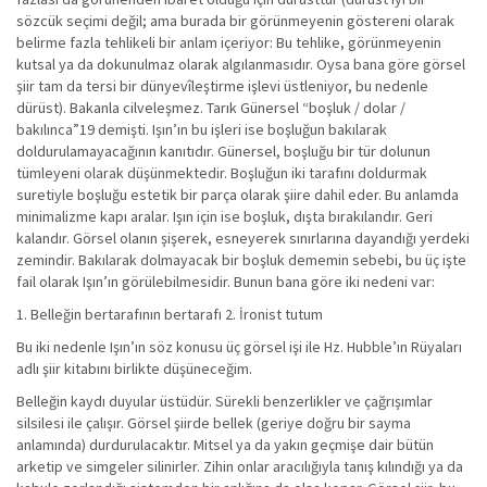
sözcük seçimi değil; ama burada bir görünmeyenin göstereni olarak
belirme fazla tehlikeli bir anlam içeriyor: Bu tehlike, görünmeyenin
kutsal ya da dokunulmaz olarak algılanmasıdır. Oysa bana göre görsel
şiir tam da tersi bir dünyevîleştirme işlevi üstleniyor, bu nedenle
dürüst). Bakanla cilveleşmez. Tarık Günersel “boşluk / dolar /
bakılınca”19 demişti. Işın’ın bu işleri ise boşluğun bakılarak
doldurulamayacağının kanıtıdır. Günersel, boşluğu bir tür dolunun
tümleyeni olarak düşünmektedir. Boşluğun iki tarafını doldurmak
suretiyle boşluğu estetik bir parça olarak şiire dahil eder. Bu anlamda
minimalizme kapı aralar. Işın için ise boşluk, dışta bırakılandır. Geri
kalandır. Görsel olanın şişerek, esneyerek sınırlarına dayandığı yerdeki
zemindir. Bakılarak dolmayacak bir boşluk dememin sebebi, bu üç işte
fail olarak Işın’ın görülebilmesidir. Bunun bana göre iki nedeni var:
1. Belleğin bertarafının bertarafı 2. İronist tutum
Bu iki nedenle Işın’ın söz konusu üç görsel işi ile Hz. Hubble’ın Rüyaları
adlı şiir kitabını birlikte düşüneceğim.
Belleğin kaydı duyular üstüdür. Sürekli benzerlikler ve çağrışımlar
silsilesi ile çalışır. Görsel şiirde bellek (geriye doğru bir sayma
anlamında) durdurulacaktır. Mitsel ya da yakın geçmişe dair bütün
arketip ve simgeler silinirler. Zihin onlar aracılığıyla tanış kılındığı ya da