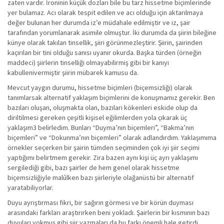
zaten vardır. İroninin küçük dozları bile bu tarz hissetme biçimlerinde
yer bulamaz. Acı olarak tespit edilen ve acı olduğu için aktarılmaya
değer bulunan her durumda iz’e müdahale edilmiştir ve iz, şair
tarafından yorumlanarak asimile olmuştur. İki durumda da şiirin bileğine
künye olarak takılan tinsellik, şiiri görünmezleştirir. Şiirin, şairinden
kaçırılan bir tini olduğu sanısı uyanır okurda. Başka türden (örneğin
maddeci) şiirlerin tinselliği olmayabilirmiş gibi bir kanıyı
kabullenivermiştir şiirin mübarek kamusu da.
Mevcut yaygın durumu, hissetme biçimleri (biçemsizliği) olarak
tanımlarsak alternatif yaklaşım biçimlerini de konuşmamız gerekir. Ben
bazıları oluşan, oluşmakta olan, bazıları kökenleri eskide olup da
diriltilmesi gereken çeşitli kişisel eğilimlerden yola çıkarak üç
yaklaşım3 belirledim. Bunları “Duyma’nın biçemleri”, “Bakma’nın
biçemleri” ve “Dokunma’nın biçemleri” olarak adlandırdım. Yaklaşımıma
örnekler seçerken bir şairin tümden seçiminden çok iyi şiir seçimi
yaptığımı belirtmem gerekir. Zira bazen aynı kişi üç ayrı yaklaşımı
sergilediği gibi, bazı şairler de hem genel olarak hissetme
biçemsizliğiyle malûlken bazı şiirleriyle olağanüstü bir alternatif
yaratabiliyorlar.
Duyu ayrıştırması fikri, bir sağırın görmesi ve bir körün duyması
arasındaki farkları araştırırken beni yokladı. Şairlerin bir kısmının bazı
duyuları yokmuş gibi şiir yazmaları da bu farkı önemli hale getirdi.