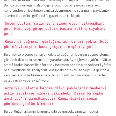
evirmek ve eldeki (sessel) malzemeye duyuşsal müdahale etmemek.
Bu noktada örneğimi alabildiğine coşumcu bir şairden seçerek,
kendisinden en beklenen yanlışa düşmemesine şaşırmamı paylaşmak
isterim. Nedim’in “gel” redifli gazelinden iki beyit:
Sülün boylum, salın sen, sinem olsun cilvegâhın,
gel! Hüma veş gölge salsın başıma zülf-ü siyahın,
gel!
Küşat et düğmemi, gömleğimi aç, sinemi yokla; Hele
gör n’eylemiştir bana şemşir-i nigâhın, gel!
Bu örnekte biçeme yansıyan dikkate değer en belirgin seçme işlemi,
gündelik dilin hazır-vezninden yararlanıştır. Aynı işlevi Neşati’nin “Gittin
ammâ kodun hasret ile cânı bile / İstemem sensiz olan sohbet-i yârânı
bile” beytinde de görüyoruz. Aşağıdaki örnekte ise Şeyh Galip ince a
ve k seslerinin birbirine zıt etkisini romantizmin yalanına düşmeden
ustaca uyak yaparak iz’i korur:
Arzû’yı vuslatın herdem dil-i pâkimdedir Gevher-i
aşkın sadef-veş sîne-i çâkimdedir Dâimâ bû şüphe
ammâ tab’-ı gamnâkimdedir Kangı âşıktır senin
gönlünde gönlün kimdedir
Bu dörtlüğün anlamını bugünkü dile çevirirsek, şiirin tüm etkisi