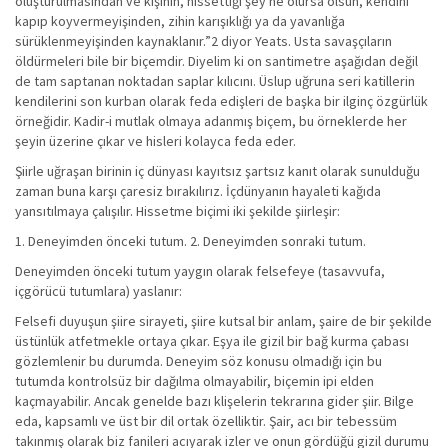
oluşturulmasından ve kişinin, hissettiği şey ne olursa olsun, kendini
kapıp koyvermeyişinden, zihin karışıklığı ya da yavanlığa
sürüklenmeyişinden kaynaklanır.”2 diyor Yeats. Usta savaşçıların
öldürmeleri bile bir biçemdir. Diyelim ki on santimetre aşağıdan değil
de tam saptanan noktadan saplar kılıcını. Üslup uğruna seri katillerin
kendilerini son kurban olarak feda edişleri de başka bir ilginç özgürlük
örneğidir. Kadir-i mutlak olmaya adanmış biçem, bu örneklerde her
şeyin üzerine çıkar ve hisleri kolayca feda eder.
Şiirle uğraşan birinin iç dünyası kayıtsız şartsız kanıt olarak sunulduğu
zaman buna karşı çaresiz bırakılırız. İçdünyanın hayaleti kağıda
yansıtılmaya çalışılır. Hissetme biçimi iki şekilde şiirleşir:
1. Deneyimden önceki tutum. 2. Deneyimden sonraki tutum.
Deneyimden önceki tutum yaygın olarak felsefeye (tasavvufa,
içgörücü tutumlara) yaslanır:
Felsefi duyuşun şiire sirayeti, şiire kutsal bir anlam, şaire de bir şekilde
üstünlük atfetmekle ortaya çıkar. Eşya ile gizil bir bağ kurma çabası
gözlemlenir bu durumda. Deneyim söz konusu olmadığı için bu
tutumda kontrolsüz bir dağılma olmayabilir, biçemin ipi elden
kaçmayabilir. Ancak genelde bazı klişelerin tekrarına gider şiir. Bilge
eda, kapsamlı ve üst bir dil ortak özelliktir. Şair, acı bir tebessüm
takınmış olarak biz fanileri acıyarak izler ve onun gördüğü gizil durumu