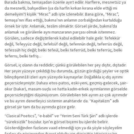
Burada bakma, temaşadan özenle ayırt edilir. Harflere, mesnetsiz ya
da mesnetli, bahşedilen (ya da harfin kırkan kırana elde ettiği mi
demeliyim?) kişilik “Mirac” adlı işte izlenebilir. Bana göre, “Mirac”,
temaşa’nın iflas ettiği, bakma’nın anlamın zorbalığından kurtulduğu
örnek bir iştir. Anlamak, teslim olmaktır. Görsel şiirde, bakma’da
anlamak ve görülenle aynı manzaranın parçası olmak istenmez.
Görülen, sadece değiştirilerek kabul edilebilir hale gelir. Tefekkür
değil, Tefeyyüz değil, tefelsüf değil, tefennün değil, teferrüs değil,
tefessüh hiç değil; belki tefeül, belki teferrüd, belki teferrüç, belki
teferru, belki tefriş...
Görsel, iç olanın da reddidir; çünkü görülebilen her şey dıştır, dıştadır.
Her şeyin yüzeye çekildiği bu durumda, gözün gördüğü şeyler ve optik
bilinçdışının18 izleri aynı yüzeyde kaynaşırlar. Doğallıkla iç-dış ayrımı
geçersizleşmiştir. Dahası etos-patos, eski-yeni, geçmiş-gelecek, şair-
okur (bakar), masum-suçlu ve hatta kadın-erkek ayrımlarının görselde
geçersizleştiğini düşünüyorum. Görülebilen tek ayrım az-çok ayrımıdır
ve bu ayrım denetleyici sistemin anahtarıdır da. “Kapitalizm” adlı
görsel şiir tam da bu ayrımda göze gelir.
“Clasical Poetics”, “e-babil” ve “Yerim Seni Türk Şiiri” adlı işlerde
“süreksizlik” bozulur. Işın’ın görsel biçemi bu işlerde belirir.
Gösterdiğinden fazlasını vaad etmediği için ya da şöyle söyleyelim
fazlası da görünenden ibaret olduğu için dürüsttür (dürüst iyi bir