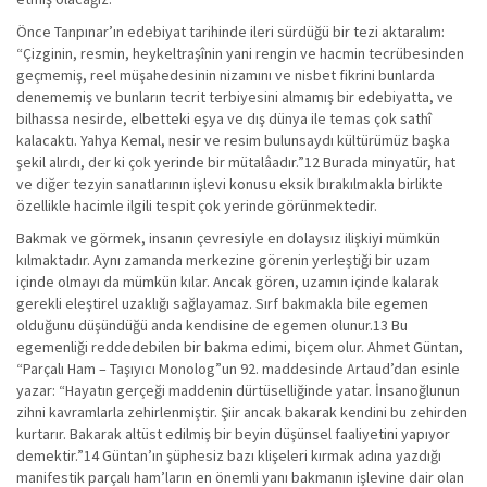
Önce Tanpınar’ın edebiyat tarihinde ileri sürdüğü bir tezi aktaralım:
“Çizginin, resmin, heykeltraşînin yani rengin ve hacmin tecrübesinden
geçmemiş, reel müşahedesinin nizamını ve nisbet fikrini bunlarda
denememiş ve bunların tecrit terbiyesini almamış bir edebiyatta, ve
bilhassa nesirde, elbetteki eşya ve dış dünya ile temas çok sathî
kalacaktı. Yahya Kemal, nesir ve resim bulunsaydı kültürümüz başka
şekil alırdı, der ki çok yerinde bir mütalâadır.”12 Burada minyatür, hat
ve diğer tezyin sanatlarının işlevi konusu eksik bırakılmakla birlikte
özellikle hacimle ilgili tespit çok yerinde görünmektedir.
Bakmak ve görmek, insanın çevresiyle en dolaysız ilişkiyi mümkün
kılmaktadır. Aynı zamanda merkezine görenin yerleştiği bir uzam
içinde olmayı da mümkün kılar. Ancak gören, uzamın içinde kalarak
gerekli eleştirel uzaklığı sağlayamaz. Sırf bakmakla bile egemen
olduğunu düşündüğü anda kendisine de egemen olunur.13 Bu
egemenliği reddedebilen bir bakma edimi, biçem olur. Ahmet Güntan,
“Parçalı Ham – Taşıyıcı Monolog”un 92. maddesinde Artaud’dan esinle
yazar: “Hayatın gerçeği maddenin dürtüselliğinde yatar. İnsanoğlunun
zihni kavramlarla zehirlenmiştir. Şiir ancak bakarak kendini bu zehirden
kurtarır. Bakarak altüst edilmiş bir beyin düşünsel faaliyetini yapıyor
demektir.”14 Güntan’ın şüphesiz bazı klişeleri kırmak adına yazdığı
manifestik parçalı ham’ların en önemli yanı bakmanın işlevine dair olan