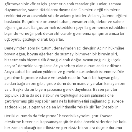
görmeyen biz körler için işaretler olarak tasarlar şiiri. Onlar, zamanı
duyumsarlar, saatin tiktaklarını duymazlar. Cisimleri değil cisimlerin
renklerini ve arkasındaki sözde anlamı görürler. Anlam yükleme eğilimi
baskındır. Bu şiirlerde betimsel tutum, envantercilik, dekor ve sahne
eğilimi görülür. İlla göstermek istedikleri şeyi illa görmemizi istedikleri
biçimde –örneğin pek dekoratif olarak- görmemiz için şiiri aramıza bir
üçboyutlu gözlüğü olarak koyarlar.
Deneyimden sonraki tutum, deneyimden acı devşirir. Acının hükmüne
boyun eğen, boyun eğerken de susmayı bilmeyen bir bireyin şiiri,
hissetmenin biçemsizlik örneği olarak doğar. Acının yoğunluğu “çok
acıyor” demekle vurgulanır. Acıya sebep olan durum analiz edilmez.
Acıya kutsal bir anlam yüklenir ve genelde kurtarılmak istenmez. Dile
getirilme biçiminde istiare ve teşbih esastır: Yaralı bir hayvan gibi,
acıdan bağıran biri gibi, içinde derin derin manevi yaraları kanayan biri
vs… Başka da bir biçem çabasına gerek duyulmaz. Bazen şair, bir
topluluk adına da söz alabilir ve topluluğun acısını şahsında dile
getiriyormuş gibi yapabilir ama nefs hakimiyetini sağlamadığı sürece
sadece klişe, slogan ya da en iyi ihtimalle “eksik şiir”ler üretebilir.
Her iki durumda da “eleştirme” becerisi kaybolmuştur. Esasen
eleştirme becerisini kapsamayan şiirde daha önceki şiirlerden bir koku
her zaman olacağı için etkisiz ve gereksiz tekrarlara düşme durumu