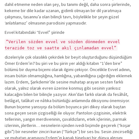
dahil etmeme neden olan şey, bu tanımı değil, daha sonra şiirlerinde,
kekeme bir dile kadar uzanan, gidimli olmayan bir dil yaratmaya
çalışması, tasannu’a olan bilinçli tavrı, böylelikle bir şeyin güzel
‘anlatılamaz’ olmasının parodisini yapmasıdır.
Evvel kitabındaki “Evvel” şiirinde
“Verilen sözden evvel ve sözden dönmeden evvel
terazide toz ve saatte akıl çınlamadan evvel”
dizeleriyle çok olasılıklı çekirdek bir beyit oluşturduğunu düşündüğüm
Ömer Erdem’in7 bu şiiri ve bu şiirin yer aldığı kitabın “1’den bire”
bölümü bir duyma biçemi olarak ilgimi çekiyor. Öncelikle Evvel adının,
insanı bütün olmamışlığına, hamlığına, yabanıllığına çağırdığını eklemek
lazım. Erdem, Şarkdemir’de sesine muhatap arayan sesten farklı
olarak, yalnız olarak evren üzerine konmuş gibi sesinin yankısız
kalacağını bilen bir bilinçle yazıyor. Akın’dan farklı olarak da fesâhât,
belâgat, talâkat ve nâtıka bütünlüğü anlamında diksiyonu önemsiyor.
Bunun biçeme yansıyışı da bölüm boyunca şiiri dikey olarak baştan
sona geçen sesin çizgiselliği ile oluyor. Pantolon çizgisinin, elektrik
tellerinin, yangın merdiveninin, çuvaldızların, etek içlerinin, parmak
izlerinin, jiletlerin… nesnelerin içinden ivedi biçimde geçerek (“koşar
gibi”) bir nesneler zinciri kuran (“Türkçe”) bir ses bu. Sesin zincirselliği
ve muhatap aramayışı Erdem’in kapalı tünelvari bir dünya algısını