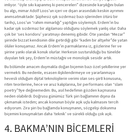
imliyor. “öyle sıkı kapanmış ki pencereleri” dizesinde karşılığını bulan
bu algı, mimar Adolf Loos’un içeri ve dışarı arasındaki keskin ayrımını
anımsatmaktadır. Şüphesiz ışık sızdırmaz bazı işlerinden ötürü bir
tarihçi, Loos’un “rahim mimarlığı” yaptığını söylemişti. Erdem’in bu
kadar ışık sızdırmaz bir algılaması olduğunu söylemek yanlış olur. Daha
çok bir ‘ses koridoru’ yaratmayı denemiş gibidir. Öte yandan “Mezar”
şiirinde bizzat kendisinin dile getirdiği gibi “kadim bir altşehir”de yatan
ölüler konuşamaz. Ancak Erdem’in parmaklarına iz, gözlerine fer ve
şiirine yankı olarak konuk olurlar. Herkesin susturulduğu bu tünelde
duyulan tek şey, Erdem’in müstağni ve monolojik sesidir artık.
Bu bölümde amacım duymakla doğan biçemin bazı özel şekillerine yer
vermekti. Bu nedenle, esasen ilişkilendirmeye ve yararlanmaya
hevesli olduğum dijital teknolojilerin verimi olan ses-şiir8 konusuna,
ritim teorilerine, hece ve aruz kalıplarına, bir performans olan “slam
poetry”9ye değinemedim. Bu, asıl hedefimin gözden kaçmasına
neden olabilirdi. Doğrusu günümüz Türk şiiri bağlamının dışına da
çıkmamak istedim; ancak konunun böyle açık uçlu kalmasını tercih
ediyorum. Zira şiiri bu bağlamda konuşmanın, sözgelişi dokunma
biçemini konuşmaktan daha ‘teknik’ ve sürekli olduğu çok açık.
4. BAKMA’NIN BİÇEMLERİ