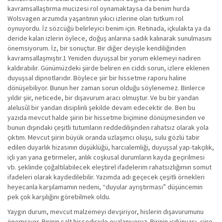
kavramsallaştırma mucizesi rol oynamaktaysa da benim hurda
Wolsvagen arzumda yaşantının yıkıcı izlerine olan tutkum rol
oynuyordu. İz sözcüğü belirleyici benim için. Retinada, içkulakta ya da
deride kalan izlerin öylece, doğuş anlarına sadık kalınarak sunulmasını
önemsiyorum. İz, bir sonuçtur. Bir diğer deyişle kendiliğinden
kavramsallaşmıştır.1 Yeniden duyuşsal bir yorum eklemeyi nadiren
kaldırabilir. Günümüzdeki şiirde beliren en ciddi sorun, izlere eklenen
duyuşsal dipnotlarıdır. Böylece şiir bir hissetme raporu haline
dönüşebiliyor. Bunun her zaman sorun olduğu söylenemez. Binlerce
yıldır şiir, neticede, bir dışavurum aracı olmuştur. Ve bu bir yandan
alelusûl bir yandan disiplinli şekilde devam edecektir de. Ben bu
yazıda mevcut halde şiirin bir hissetme biçimine dönüşmesinden ve
bunun dışındaki çeşitli tutumların reddedilişinden rahatsız olarak yola
çıktım. Mevcut şiirin büyük oranda uzlaşımcı oluşu, sulu gözlü tabir
edilen duyarlık hizasının düşüklüğü, harcıalemliği, duyuşsal yap-takçılık,
içli yan yana getirmeler, anlık coşkusal durumların kayda geçirilmesi
vb. şeklinde çoğaltılabilecek eleştirel ifadelerim rahatsızlığımın somut
ifadeleri olarak kaydedilebilir. Yazımda adı geçecek çeşitli örnekleri
heyecanla karşılamamın nedeni, “duyular ayrıştırması” düşüncemin
pek çok karşılığını görebilmek oldu.
Yaygın durum, mevcut malzemeyi devşiriyor, hislerin dışavurumunu
önemsiyor. Birinin salt hissedişiyle oyalanıyoruz. Birinin içdünyası, şiire