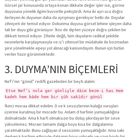
Görsel şiir konusunda ortaya konan dikkate değer işler ise, görme
duyusuna yönelik ilgimi kuvvetle pekiştirdi. Ama iki ayrı uca doğru
ilerleyen iki duyunun daha da ayrışması gerekiyor belki de. Duyular
zihniyeti de temsil ediyor. Dokunma duyusu görsel lehine işleyen daha
tali bir duyu gibi görünüyor. İkisi de dipten yüzeye doğru çekilen bir
dikkati temsil ediyor. Zihinle değil, tüm duyuların radikal şekilde
nesnelerle karşılaşmasıyla ve iz’i zihinsel bir müdahale ile bozmadan
şiire yönelmekle epeyi yol alınacağı kanısındayım. Bunun için bütün
veriler hazır görünmektedir.
3. DUYMA’NIN BİÇEMLERİ
Nef’i’nin “gönül” redifli gazelinden bir beyti alalım:
Etse Nef’i nola ger gönliyle dâim bezm-i has Hem
kadeh hem bâde hem bir şûh sakîdir gönül
İkinci mısraa dikkat edelim. D ve k sessizlerinin kulağa vuruşları
üzerine kurulmuş bir mısradır bu. Anlam d harfinin yumuşaklığına
dolmaktadır. Ama k harfi olmaksızın bu doluş şıkırdayan bir sese
yükselemez. Mısraın tamamı dalga boyu kısa bir dalgalanma
yaratmaktadır. Bunu sağlayan d sessizinin yumuşaklığıdır. Ama saki
derken k harfinin etkisiyle dalganın boyu yükselir ve uzun boylu bir