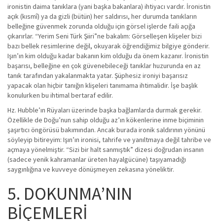
ironistin daima tanıklara (yani başka bakanlara) ihtiyacı vardır. İronistin
açık (kısmî) ya da gizli (bütün) her saldırısı, her durumda tanıkların
belleğine güvenmek zorunda olduğu için görsel işlerde faili açığa
çıkarırlar. “Yerim Seni Türk Şiiri”ne bakalım: Görselleşen klişeler bizi
bazı bellek resimlerine değil, okuyarak öğrendiğimiz bilgiye gönderir.
Işın’ın kim olduğu kadar bakanın kim olduğu da önem kazanır. İronistin
başarısı, belleğine en çok güvenebileceği tanıklar huzurunda en az
tanık tarafından yakalanmakta yatar. Şüphesiz ironiyi başarısız
yapacak olan hiçbir tanığın klişeleri tanımama ihtimalidir. İşe başlık
konulurken bu ihtimal bertaraf edilir.
Hz. Hubble’ın Rüyaları üzerinde başka bağlamlarda durmak gerekir.
Özellikle de Doğu’nun sahip olduğu az’ın kökenlerine inme biçiminin
şaşırtıcı öngörüsü bakımından. Ancak burada ironik saldırının yönünü
söyleyip bitireyim: Işın’ın ironisi, tahrife ve yanıltmaya değil tahribe ve
açmaya yönelmiştir. “Sizi bir halt sanmıştık” dizesi doğrudan insanın
(sadece yenik kahramanlar üreten hayalgücüne) taşıyamadığı
saygınlığına ve kuvveye dönüşmeyen zekasına yöneliktir.
5. DOKUNMA’NIN
BİÇEMLERİ