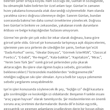
belirten şiirler ortaya koydu. Ham sözcüğü de, Güntan’ın sözlüğünde,
bu olmamışlık halini belirten bir özel anlam taşır. Güntan’ın zamanın
hızını yakalama konusunda atak davrandığı söylenmelidir. Ham olanda
yaratılma süreci doğrusu izlenmeye değer. Sanırım Güntan, bundan
sonrasında bakma’nın daha somut örneklerine yönelecek. Doğrusu
ben Güntan’ın birikimi ve zekasından, yakalanan ironik durumların
iktibası ve belge kolajcılığından fazlasını umuyorum.
Görme’nin şiirde şiiri şok edici bir inkar olarak doğması, bana göre
görsel şiirle oldu. Görsel şiir konusunda tartışmaya açık düşüncelerimi,
işlerininin yanı sıra şiirlerini de izlediğim bir şairin, Serkan Işın’ın16
“Dada Korkut” serisi, “İdealar Dünyası”, “Görmek İsterMSN”, “Classical
Poetics”, “E-babil”, “Re-Hegel”, “Kala-balıklar”, “Kapitalizm”, “Mirac”,
“Yerim Seni Türk Şiiri” isimli görsel şiirlerinden yola çıkarak
aktaracağım. Bu işlere olan ilgimin başlıca sebebi, görselden
beklenecekler17 listesindeki maddelerden “indirgenemezlik”
niteliğini sağlayan sıkı işler olmaları. Ayrıca belli bir sayıya çekmemin
sebebi yargılarımı sınayabilmektir.
Işın’ın işleri konusunda söylenecek ilk şey, “hiçliğin izi” değil kasatura
gibi sivrilmişliğin ve keskinliğin izi olduklarıdır. Benjamin Franklin insanı
“araç yapan hayvan” olarak tanımlıyordu. Şiir müdavimlerinin en önemli
sorunu araç üretimini durdurmalarıdır. Bunda dil’in bütün egzotik,
egosantrik ve egemen anlamlarını içselleştiren derin bir boyun eğişin