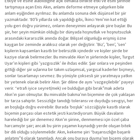
Etkiye ve esine alabildiğine açık olmakla birlikte etki ve esini şiirinde
tartışmaya açan Enis Akın, anlamı deforme etmeye çalışırken bile
anlam eşiğinden ayrılmaz. Bu anlamda sonuna dek düşünsel bir şiir
yazmaktadır. ‘80’li yıllarda sık yapıldığı gibi, İkinci Yeni’nin kat ettiği
yolu geri doğru yürümez, onların deneyimini anlayarak şiire başlar. Bu
şiir, her şeyin mümkün olduğu bir dünyada hoşnutluk ve hoşnutsuzluk
arasındaki kararsızlık anında doğar. Bilişsel olgunluğa erişmiş özne
kaygan bir zeminde aralıksız olarak yer değiştirir. ’Biz’, ’ben’, ’sen’
kişilerin kapsamları kasıtlı bir belirsizlik içindedir ve kişiler şiirde bir
kaziye olarak belirmezler. Bu minvalde Akın’ın şiirlerinde kişiler, Turgut
Uyar’ın kişileri gibi ’yazgısızlık’ ile ihdas edilir. Şair onlara ve peşinden
gittiği diğer şiir uçlarına bir takım uzlaşımsal, yargısal kaderler biçmeyi,
sonlar tasarlamayı sevmez. Bu yönüyle çoksesli şiir yaratmaya yatkın
bir yetenek olarak belirir Akın. Şiir diline de aynı ’vazgeçilebilir’ payeyi
verir. “etrafı iyice seyret(mek) ve bulduğun gibi bırak”mak adeta
Akın’ın şiarı olmuştur. Bu minvalde bakma’nın biçemine de çok yaklaşan
bir tarza sahiptir. Sessizliğe tanıdığı toleransı ve duyduğu sevgiyi, her
an boşluğa doğru evirebilir. Burada ‘boşluk’ sözcüğüyle kasıtlı olarak
biçemin parçası olan estetik jesti kastediyorum. Büyük davaların
harelediği bir şiir denemez Akın’ın şiirine, denmemesi için özel çaba
harcamıştır şair; ancak bu şiirin yaşamın kaynadığı yerde oluşan bitek
bir dili olduğu söylenmelidir. Akın, kekeme şiiri “başarısızlığın başarılı
anlatımı”6 olarak tanımladı. Ancak onu buraya duyma’nın biçemi olarak