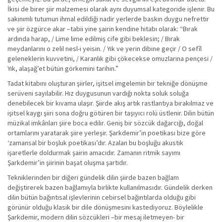
İkisi de birer şiir malzemesi olarak aynı duyumsal kategoride işlenir. Bu
sakınımlı tutumun ihmal edildiği nadir yerlerde baskın duygu nefrettir
ve şiir özgürce akar –tabii yine şairin kendine hitabı olarak: “Bırak
ardında harap, / Lime lime edilmiş cife gibi beklesin; / Bırak
meydanlarını o zelil nesl-i yeisin. / Yık ve yerin dibine geçir / O sefîl
geleneklerin kuvvetini, / Karanlık gibi çökecekse omuzlarına pençesi /
Yık, alaşağ’et bütün görkemini tarihin.”
Tadat kitabını oluşturan şiirler, işitsel imgelemin bir tekniğe dönüşme
serüveni sayılabilir. Hız duygusunun vardığı nokta soluk soluğa
denebilecek bir kıvama ulaşır. Şiirde akış artık rastlantıya bırakılmaz ve
işitsel kaygı şiiri sona doğru götüren bir taşıyıcı rolü üstlenir. Dilin bütün
müzikal imkânları şiire boca edilir. Geniş bir sözcük dağarcığı, doğal
ortamlarını yaratarak şiire yerleşir. Şarkdemir’in poetikası bize göre
‘zamansal bir boşluk poetikası’dır. Azalan bu boşluğu akustik
işaretlerle doldurmak şairin amacıdır. Zamanın ritmik sayımı
Şarkdemir’in şiirinin başat oluşma şartıdır.
Tekniklerinden bir diğeri gündelik dilin şiirde bazen bağlam
değiştirerek bazen bağlamıyla birlikte kullanılmasıdır. Gündelik derken
dilin bütün bağıntısal işlevlerinin cebirsel bağıntılarda olduğu gibi
görünür olduğu klasik bir dile dönüşmesini kastediyoruz. Böylelikle
Şarkdemir, modern dilin sözcükleri –bir mesaj iletmeyen- bir