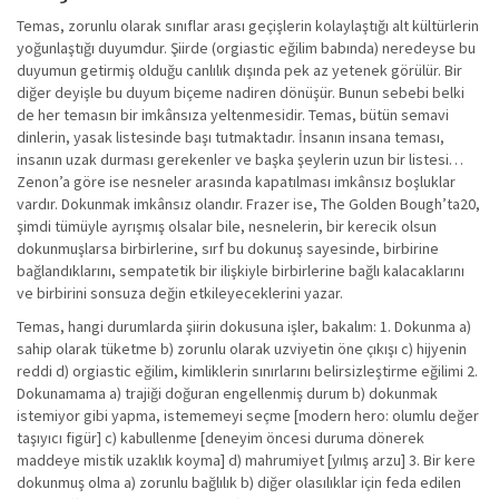
Temas, zorunlu olarak sınıflar arası geçişlerin kolaylaştığı alt kültürlerin
yoğunlaştığı duyumdur. Şiirde (orgiastic eğilim babında) neredeyse bu
duyumun getirmiş olduğu canlılık dışında pek az yetenek görülür. Bir
diğer deyişle bu duyum biçeme nadiren dönüşür. Bunun sebebi belki
de her temasın bir imkânsıza yeltenmesidir. Temas, bütün semavi
dinlerin, yasak listesinde başı tutmaktadır. İnsanın insana teması,
insanın uzak durması gerekenler ve başka şeylerin uzun bir listesi…
Zenon’a göre ise nesneler arasında kapatılması imkânsız boşluklar
vardır. Dokunmak imkânsız olandır. Frazer ise, The Golden Bough’ta20,
şimdi tümüyle ayrışmış olsalar bile, nesnelerin, bir kerecik olsun
dokunmuşlarsa birbirlerine, sırf bu dokunuş sayesinde, birbirine
bağlandıklarını, sempatetik bir ilişkiyle birbirlerine bağlı kalacaklarını
ve birbirini sonsuza değin etkileyeceklerini yazar.
Temas, hangi durumlarda şiirin dokusuna işler, bakalım: 1. Dokunma a)
sahip olarak tüketme b) zorunlu olarak uzviyetin öne çıkışı c) hijyenin
reddi d) orgiastic eğilim, kimliklerin sınırlarını belirsizleştirme eğilimi 2.
Dokunamama a) trajiği doğuran engellenmiş durum b) dokunmak
istemiyor gibi yapma, istememeyi seçme [modern hero: olumlu değer
taşıyıcı figür] c) kabullenme [deneyim öncesi duruma dönerek
maddeye mistik uzaklık koyma] d) mahrumiyet [yılmış arzu] 3. Bir kere
dokunmuş olma a) zorunlu bağlılık b) diğer olasılıklar için feda edilen