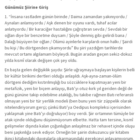
Günümüz Şiirine Giriş
1. “İnsana rastladım günün birinde / Daima zamandan yakınıyordu /
Aynaları anlamıyordu / Aşk denen bir oyunu vardı, tuhaf acılar
anlatıyordu / Bir karaciğer hastalığını çağrıştıran sevda / Sevdalı bir
oğlan diye bir benzetme duysam / Şöyle denmiş gibi gelirdi bana /
Dalağı büyüyen bir oğlan / Ölümü ayinlerle karşılardı onun halkı / Şairdi
bu kişi / Bu dörtgenden çıkamıyordu” Bu şiiri yazdığım tarihlerde
mevcut ortamı algılamam böyleydi. Bugün aradan geçen sekiz-dokuz
yılda kısmî olarak değişen çok şey oldu.
En başta gelen değişiklik şuydu: Şiirle uğraşmaya başlayan kişilerin belli
bir kültür birikimi dertleri olduğu anlaşıldı. Aşk-ayna-zaman-ölüm
dörtgeni dediğim kıstırılmışlığı bu sözcüklere kapatmayan yeni bir
metafizik, yeni bir biçem anlayışı, Batı’yı otuz-kırk yıl geriden değil de
günü gününe takip edebilme ataklığı, bu takibe rağmen Batı referanslı
olmayan yeni bir tür yerlilik modeli (ben bunu yeni tür züppelik olarak
nitelendiriyorum gerçi; çünkü Batı’ya Oedipus kompleksi içerisinden
yaklaşmak yine Batı’yı doğruluyor) boy verdi. Şiir ortamının tümüyle bir
atak içinde olduğunu düşünmüyorum elbette. Hatta tam tersine, kısmî
gelişmeler dışında kalan çoğunluğun anlaşılmaz bir rehavet içinde oluşu
beni şaşkınlığa sevk ediyor. Örneğin bir şairin dokuzuncu şiir kitabını
ikinci kitabındaki duygularla çıkarmasındaki gerekçeyi anlayamıyorum.