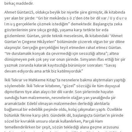
birkaç maddedir.
Ahmet Güntan15, oldukça beylik bir niyetle şiire girmiştir, ilk kitabında
yer alan bir şiirde: “Gri bir mekânda s ö z’den öte bir dil var / U y d u r u
l m u ş gerçeklerle çözmek istediğim” demektedir. Başlangıçta zeka
gösterilerinin şiire sıkça girdiği, yaşama karşı tetikte bir eda
gözlemlenir. Güntan, şiirde teknik meselesini, ilk kitabındaki “Ahmet
Güntan’ın Çingene Hikâyeleri” bölümünde çözerek olgun bir şiir diline
ulaşmıştır. Gerçeğin gerçekliğini teyit etmeden rahat etmez Güntan.
“Ve durulamalık konyak da çevirmediği için sessizliği altına”; altına
dönüşmeyen pek çok şey var onun şiirinde. Simyanın iflas ettiği bir şiir
yazmak zorunda kalarak kayıtsızlığa bürünüyor sonraları: “Savaş
devam ediyordu ama artık biz katılmıyorduk”
İkili Tekrar ve Mahkeme Kitap’ta nesnelere bakma alıştırmaları yaptığı
söylenebilir. İkili Tekrar kitabının, “güzel” sözcüğü ile tüm duyuşsal
dipnotlarını tiye alan alaycı bir dili vardır. Son şiirlerinde hayatın
sunduğu ham malzemenin, nesnelerin olağan yan yanalığında şiir
aramaktadır. Edebî olmayan malzemeden derlediği alıntılarla
bağlamsal bir edebîlik peşinde oldu, kolaj çalışmaları yaptı. Özellikle
bütünlük fikrine karşı çıktı. Gündelik dil, başlangıçta Güntan’ın şiirinde
sözel bir kıvraklık unsuru olarak kullanılırken, Parçalı Ham
temellendirilirken bir çeşit, sözün teklediği alana geçme arzusunu