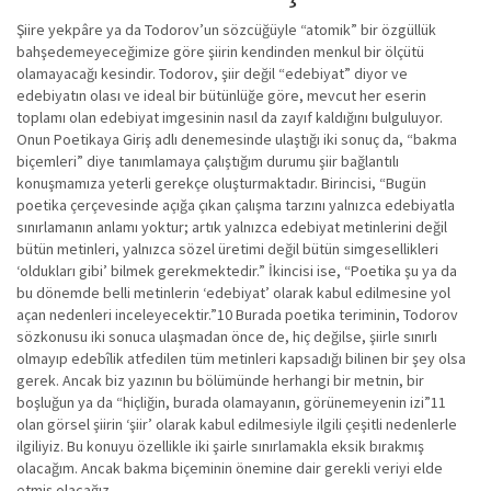
Şiire yekpâre ya da Todorov’un sözcüğüyle “atomik” bir özgüllük
bahşedemeyeceğimize göre şiirin kendinden menkul bir ölçütü
olamayacağı kesindir. Todorov, şiir değil “edebiyat” diyor ve
edebiyatın olası ve ideal bir bütünlüğe göre, mevcut her eserin
toplamı olan edebiyat imgesinin nasıl da zayıf kaldığını bulguluyor.
Onun Poetikaya Giriş adlı denemesinde ulaştığı iki sonuç da, “bakma
biçemleri” diye tanımlamaya çalıştığım durumu şiir bağlantılı
konuşmamıza yeterli gerekçe oluşturmaktadır. Birincisi, “Bugün
poetika çerçevesinde açığa çıkan çalışma tarzını yalnızca edebiyatla
sınırlamanın anlamı yoktur; artık yalnızca edebiyat metinlerini değil
bütün metinleri, yalnızca sözel üretimi değil bütün simgesellikleri
‘oldukları gibi’ bilmek gerekmektedir.” İkincisi ise, “Poetika şu ya da
bu dönemde belli metinlerin ‘edebiyat’ olarak kabul edilmesine yol
açan nedenleri inceleyecektir.”10 Burada poetika teriminin, Todorov
sözkonusu iki sonuca ulaşmadan önce de, hiç değilse, şiirle sınırlı
olmayıp edebîlik atfedilen tüm metinleri kapsadığı bilinen bir şey olsa
gerek. Ancak biz yazının bu bölümünde herhangi bir metnin, bir
boşluğun ya da “hiçliğin, burada olamayanın, görünemeyenin izi”11
olan görsel şiirin ‘şiir’ olarak kabul edilmesiyle ilgili çeşitli nedenlerle
ilgiliyiz. Bu konuyu özellikle iki şairle sınırlamakla eksik bırakmış
olacağım. Ancak bakma biçeminin önemine dair gerekli veriyi elde
etmiş olacağız.