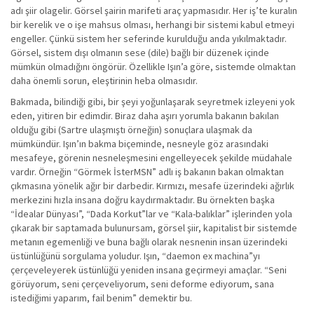
adı şiir olagelir. Görsel şairin marifeti araç yapmasıdır. Her iş’te kuralın
bir kerelik ve o işe mahsus olması, herhangi bir sistemi kabul etmeyi
engeller. Çünkü sistem her seferinde kurulduğu anda yıkılmaktadır.
Görsel, sistem dışı olmanın sese (dile) bağlı bir düzenek içinde
mümkün olmadığını öngörür. Özellikle Işın’a göre, sistemde olmaktan
daha önemli sorun, eleştirinin heba olmasıdır.
Bakmada, bilindiği gibi, bir şeyi yoğunlaşarak seyretmek izleyeni yok
eden, yitiren bir edimdir. Biraz daha aşırı yorumla bakanın bakılan
olduğu gibi (Sartre ulaşmıştı örneğin) sonuçlara ulaşmak da
mümkündür. Işın’ın bakma biçeminde, nesneyle göz arasındaki
mesafeye, görenin nesneleşmesini engelleyecek şekilde müdahale
vardır. Örneğin “Görmek İsterMSN” adlı iş bakanın bakan olmaktan
çıkmasına yönelik ağır bir darbedir. Kırmızı, mesafe üzerindeki ağırlık
merkezini hızla insana doğru kaydırmaktadır. Bu örnekten başka
“İdealar Dünyası”, “Dada Korkut”lar ve “Kala-balıklar” işlerinden yola
çıkarak bir saptamada bulunursam, görsel şiir, kapitalist bir sistemde
metanın egemenliği ve buna bağlı olarak nesnenin insan üzerindeki
üstünlüğünü sorgulama yoludur. Işın, “daemon ex machina”yı
çerçeveleyerek üstünlüğü yeniden insana geçirmeyi amaçlar. “Seni
görüyorum, seni çerçeveliyorum, seni deforme ediyorum, sana
istediğimi yaparım, fail benim” demektir bu.