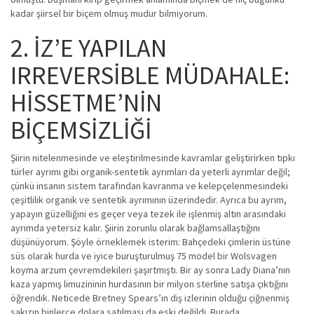
kadar şiirsel bir biçem olmuş mudur bilmiyorum.
2. İZ’E YAPILAN
IRREVERSİBLE MÜDAHALE:
HİSSETME’NİN
BİÇEMSİZLİĞİ
Şiirin nitelenmesinde ve eleştirilmesinde kavramlar geliştirirken tıpkı
türler ayrımı gibi organik-sentetik ayrımları da yeterli ayrımlar değil;
çünkü insanın sistem tarafından kavranma ve kelepçelenmesindeki
çeşitlilik organik ve sentetik ayrımının üzerindedir. Ayrıca bu ayrım,
yapayın güzelliğini es geçer veya tezek ile işlenmiş altın arasındaki
ayrımda yetersiz kalır. Şiirin zorunlu olarak bağlamsallaştığını
düşünüyorum. Şöyle örneklemek isterim: Bahçedeki çimlerin üstüne
süs olarak hurda ve iyice buruşturulmuş 75 model bir Wolsvagen
koyma arzum çevremdekileri şaşırtmıştı. Bir ay sonra Lady Diana’nın
kaza yapmış limuzininin hurdasının bir milyon sterline satışa çıktığını
öğrendik. Neticede Bretney Spears’ın diş izlerinin olduğu çiğnenmiş
sakızın binlerce dolara satılması da eski değildi. Burada