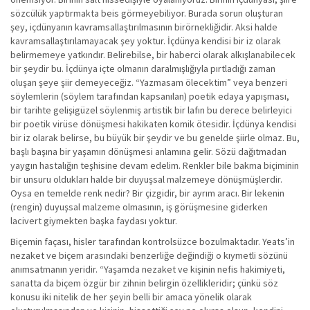
sözcülük yaptırmakta beis görmeyebiliyor. Burada sorun oluşturan
şey, içdünyanın kavramsallaştırılmasının birörnekliğidir. Aksi halde
kavramsallaştırılamayacak şey yoktur. İçdünya kendisi bir iz olarak
belirmemeye yatkındır. Belirebilse, bir haberci olarak alkışlanabilecek
bir şeydir bu. İçdünya içte olmanın daralmışlığıyla pırtladığı zaman
oluşan şeye şiir demeyeceğiz. “Yazmasam ölecektim” veya benzeri
söylemlerin (söylem tarafından kapsanılan) poetik edaya yapışması,
bir tarihte gelişigüzel söylenmiş artistik bir lafın bu derece belirleyici
bir poetik virüse dönüşmesi hakikaten komik ötesidir. İçdünya kendisi
bir iz olarak belirse, bu büyük bir şeydir ve bu genelde şiirle olmaz. Bu,
başlı başına bir yaşamın dönüşmesi anlamına gelir. Sözü dağıtmadan
yaygın hastalığın teşhisine devam edelim. Renkler bile bakma biçiminin
bir unsuru oldukları halde bir duyuşsal malzemeye dönüşmüşlerdir.
Oysa en temelde renk nedir? Bir çizgidir, bir ayrım aracı. Bir lekenin
(rengin) duyuşsal malzeme olmasının, iş görüşmesine giderken
lacivert giymekten başka faydası yoktur.
Biçemin façası, hisler tarafından kontrolsüzce bozulmaktadır. Yeats’in
nezaket ve biçem arasındaki benzerliğe değindiği o kıymetli sözünü
anımsatmanın yeridir. “Yaşamda nezaket ve kişinin nefis hakimiyeti,
sanatta da biçem özgür bir zihnin belirgin özellikleridir; çünkü söz
konusu iki nitelik de her şeyin belli bir amaca yönelik olarak