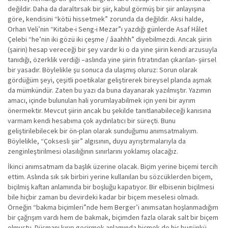
değildir. Daha da daraltırsak bir şiir, kabul görmüş bir şiir anlayışına
göre, kendisini “kötü hissetmek” zorunda da değildir. Aksi halde,
Orhan Veli’nin “Kitabe-i Seng-i Mezar”ı yazdığı günlerde Asaf Hâlet
Çelebi “he’nin iki gözü iki çeşme / âaahhh” diyebilmezdi. Ancak şiirin
(şairin) hesap vereceği bir şey vardır ki o da yine şiirin kendi arzusuyla
tanıdığı, özerklik verdiği –aslında yine şiirin fıtratından çıkarılan- şiirsel
bir yasadır. Böylelikle şu sonuca da ulaşmış oluruz: Sorun olarak
gördüğüm şeyi, çeşitli poetikalar geliştirerek bireysel planda aşmak
da mümkündür. Zaten bu yazı da buna dayanarak yazılmıştır. Yazımın
amacı, içinde bulunulan hali yorumlayabilmek için yeni bir ayrım
önermektir. Mevcut şiirin ancak bu şekilde tanıtlanabileceği kanısına
varmam kendi hesabıma çok aydınlatıcı bir süreçti. Bunu
geliştirilebilecek bir ön-plan olarak sunduğumu anımsatmalıyım.
Böylelikle, “Çoksesli şiir” algısının, duyu ayrıştırmalarıyla da
zenginleştirilmesi olasılığının sınırlarını yoklamış olacağız.
İkinci anımsatmam da başlık üzerine olacak. Biçim yerine biçemi tercih
ettim. Aslında sık sık birbiri yerine kullanılan bu sözcüklerden biçem,
biçilmiş kaftan anlamında bir boşluğu kapatıyor. Bir elbisenin biçilmesi
bile hiçbir zaman bu devirdeki kadar bir biçem meselesi olmadı.
Örneğin “bakma biçimleri”nde hem Berger’i anımsatan hoşlanmadığım
bir çağrışım vardı hem de bakmak, biçimden fazla olarak salt bir biçem
olmuştu. Düşmanı kırıp geçirmek anlamında biçmek de hiç bugünkü