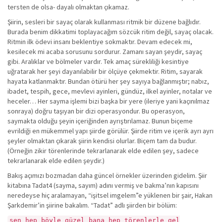
tersten de olsa- dayalı olmaktan çıkamaz.
Şiirin, sesleri bir sayaç olarak kullanması ritmik bir düzene bağlıdır.
Burada benim dikkatimi toplayacağım sözcük ritim değil, sayaç olacak.
Ritmin ilk ödevi insanı beklentiye sokmaktır. Devam edecek mi,
kesilecek mi acaba sorusunu sordurur. Zamanı sayan şeydir, sayaç
gibi. Aralıklar ve bölmeler vardır. Tek amaç sürekliliği kesintiye
uğratarak her şeyi dayanılabilir bir ölçüye çekmektir. Ritim, sayarak
hayata katlanmaktır. Bundan ötürü her şey sayıya bağlanmıştır; nabız,
ibadet, tespih, gece, mevlevi ayinleri, gündüz, ilkel ayinler, notalar ve
heceler… Her sayma işlemi bizi başka bir yere (ileriye yani kaçınılmaz
sonraya) doğru taşıyan bir dizi operasyondur. Bu operasyon,
saymakta olduğu şeyin içeriğinden ayrıştırılamaz. Bunun biçeme
evrildiği en mükemmel yapı şiirde görülür. Şiirde ritim ve içerik ayrı ayrı
şeyler olmaktan çıkarak şiirin kendisi olurlar. Biçem tam da budur.
(Örneğin zikir törenlerinde tekrarlanarak elde edilen şey, sadece
tekrarlanarak elde edilen şeydir.)
Bakış açımızı bozmadan daha güncel örnekler üzerinden gidelim. Şiir
kitabına Tadat4 (sayma, sayım) adını vermiş ve bakma’nın kapısını
neredeyse hiç aralamayan, “işitsel imgelem”e yüklenen bir şair, Hakan
Şarkdemir’in şiirine bakalım. “Tadat” adlı şiirden bir bölüm:
sen hep böyle güzel bana hep törenlerle gel