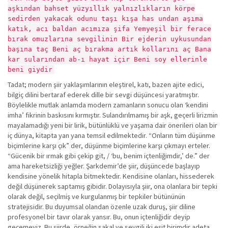
aşkından bahset yüzyıllık yalnızlıkların körpe
sedirden yakacak odunu taşı kışa has undan aşıma
katık, acı baldan acımıza şifa Yemyeşil bir ferace
bırak omuzlarına sevgilinin Bir ejderin uykusundan
başına taç Beni aç bırakma artık kollarını aç Bana
kar sularından ab-ı hayat içir Beni soy ellerinle
beni giydir
Tadat; modern şiir yaklaşımlarının eleştirel, katı, bazen ajite edici,
bilgiç dilini bertaraf ederek dille bir sevgi düşüncesi yaratmıştır.
Böylelikle mutlak anlamda modern zamanların sonucu olan ‘kendini
imha’ fikrinin baskısını kırmıştır. Sulandırılmamış bir aşk, geçerli lirizmin
mayalamadığı yeni bir lirik, bütünlüklü ve yaşama dair önerileri olan bir
iç dünya, kitapta yan yana temsil edilmektedir. “Onların tüm düşünme
biçimlerine karşı çık” der, düşünme biçimlerine karşı çıkmayı erteler.
“Gücenik bir ırmak gibi çekip git, / ‘bu, benim içtenliğimdir,’ de.” der
ama hareketsizliği yeğler. Şarkdemir’de şiir, düşüncede başlayıp
kendisine yönelik hitapla bitmektedir. Kendisine olanları, hissederek
değil düşünerek saptamış gibidir. Dolayısıyla şiir, ona olanlara bir tepki
olarak değil, seçilmiş ve kurgulanmış bir tepkiler bütününün
stratejisidir. Bu duyumsal olandan özenle uzak duruş, şiir diline
profesyonel bir tavır olarak yansır. Bu, onun içtenliğidir deyip
geçemeyiz. Bu şiirde, örneğin sakal ve sevgili iki eşit birimdir adeta.