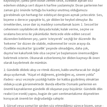
kayboluyor; çünkü şiirin bütün zemini sese, özellikle aşktan söz
ederken oldukça sert düşen k harfine yaslanmıştır. Divan şairlerinin her
zaman göz önünde tuttuğu bu kaideyi unutmuş olduğumuzu
görebilmek için herhangi bir edebiyat dergisini açmak yetecektir. Ses,
biçeme o derece yapışıktır ki, şiir dilden bir heykel olmuştur. Bu
örneklerden, sese dair üç maddeyi somutlamak lazım: 1. Sessel bir
cehennem sayılabilecek dünyada kulak; kulak verme, seçme ve
sıralama becerisi ile yükümlüdür. Neticede elde edilen sessel
düzenden beklenen şey, şairin ‘isteyerek’ seçtiği bir düzendir. Bu
‘kekeme’ bir düzen de olabilir, mükemmel bir vezin arayışı da.
Özellikle müzikal bir ‘güzellik’ peşinde olmadığımı, daha çok,
duyma’nın kakafonik bile olsa seçme’ye başlamasını önemsediğimi
belirtmek isterim. Okunarak ezberlenmiş bir dilden kaçmayı ilk öneri
olarak kaydetmek de mümkün.
2. Gündelik dildeki akışı ve ritmik düzeni, kalıbı unutturacak bir doğal
akışa uydurmak. “Küşat et düğmemi, gömleğimi aç, sinemi yokla”
ifadesi –aruz vezniyle yazıldığı halde- bir kalıba giydirilmiş olmaktan
oldukça uzak görünmektedir. Bunda elbette Osmanlı şairlerinin en
önemli kaynaklarının gündelik dil oluşunun payı büyüktür. Gündelik dilin
realist (ve ironik) yapısı, bugün de şairi sentimantalizme düşmekten
koruyacak önemli bir doğrudanlığa sahiptir.
3. Görsel veya somut bir şiirden söz etmediğimiz sürece biçem, sese -