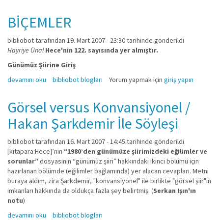
BİÇEMLER
bibliobot
tarafından 19. Mart 2007 - 23:30 tarihinde gönderildi
Hayriye Ünal
Hece'nin 122. sayısında yer almıştır.
Günümüz Şiirine Giriş
BİÇEMLER hakkında
devamını oku
bibliobot blogları
Yorum yapmak için
giriş yapın
Görsel versus Konvansiyonel /
Hakan Şarkdemir İle Söyleşi
bibliobot
tarafından 16. Mart 2007 - 14:45 tarihinde gönderildi
[kitapara:Hece]’nin
“1980’den günümüze şiirimizdeki eğilimler ve
sorunlar”
dosyasının “günümüz şiiri” hakkındaki ikinci bölümü için
hazırlanan bölümde (eğilimler bağlamında) yer alacan cevapları. Metni
buraya aldım, zira Şarkdemir, "konvansiyonel" ile birlikte "görsel şiir"in
imkanları hakkında da oldukça fazla şey belirtmiş. (
Serkan Işın'ın
notu
)
Görsel versus Konvansiyonel / Hakan Şarkdemir İle Söyleşi hakkında
devamını oku
bibliobot blogları