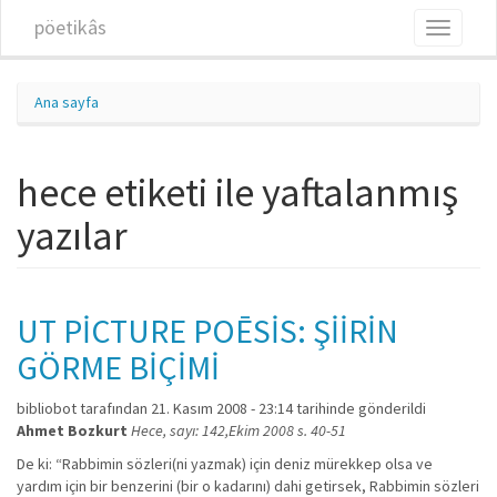
Ana içeriğe atla
pöetikâs
Toggle
navigati
Ana sayfa
hece etiketi ile yaftalanmış
yazılar
UT PİCTURE POĒSİS: ŞİİRİN
GÖRME BİÇİMİ
bibliobot
tarafından 21. Kasım 2008 - 23:14 tarihinde gönderildi
Ahmet Bozkurt
Hece, sayı: 142,Ekim 2008 s. 40-51
De ki: “Rabbimin sözleri(ni yazmak) için deniz mürekkep olsa ve
yardım için bir benzerini (bir o kadarını) dahi getirsek, Rabbimin sözleri