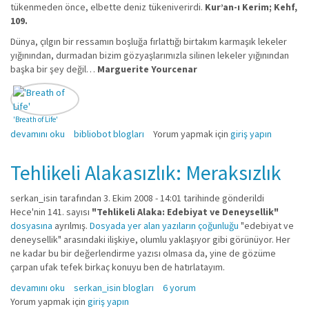
tükenmeden önce, elbette deniz tükeniverirdi.
Kur’an-ı Kerim; Kehf,
109.
Dünya, çılgın bir ressamın boşluğa fırlattığı birtakım karmaşık lekeler
yığınından, durmadan bizim gözyaşlarımızla silinen lekeler yığınından
başka bir şey değil…
Marguerite Yourcenar
'Breath of Life'
UT PİCTURE POĒSİS: ŞİİRİN GÖRME BİÇİMİ hakkında
devamını oku
bibliobot blogları
Yorum yapmak için
giriş yapın
Tehlikeli Alakasızlık: Meraksızlık
serkan_isin
tarafından 3. Ekim 2008 - 14:01 tarihinde gönderildi
Hece'nin 141. sayısı
"Tehlikeli Alaka: Edebiyat ve Deneysellik"
dosyasına
ayrılmış.
Dosyada yer alan yazıların çoğunluğu
"edebiyat ve
deneysellik" arasındaki ilişkiye, olumlu yaklaşıyor gibi görünüyor. Her
ne kadar bu bir değerlendirme yazısı olmasa da, yine de gözüme
çarpan ufak tefek birkaç konuyu ben de hatırlatayım.
Tehlikeli Alakasızlık: Meraksızlık hakkında
devamını oku
serkan_isin blogları
6 yorum
Yorum yapmak için
giriş yapın