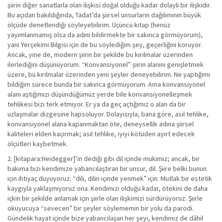
şiirin diğer sanatlarla olan ilişkisi doğal olduğu kadar dolaylı bir ilişkidir.
Bu açıdan bakıldığında, Tadat’da şiirsel unsurların dağılımının büyük
ölçüde denetlendiği söyleyebilirim. Üçüncü kitap (henüz
yayımlanmamış olsa da adını bildirmekte bir sakınca görmüyorum),
yani Yerçekimi Bilgisi için de bu söylediğim şey, geçerliğini koruyor.
Ancak, yine de, modern şiirin bir şekilde bu kırılmalar üzerinden
ilerlediğini düşünüyorum. “Konvansiyonel” şiirin alanını genişletmek
üzere, bu kırılmalar üzerinden yeni şeyler deneyebilirim. Ne yaptığımı
bildiğim sürece bunda bir sakınca görmüyorum. Ama konvansiyonel
alanı aştığımızı düşündüğümüz yerde bile konvansiyonelleşmek
tehlikesi bizi terk etmiyor. Er ya da geç açtığımız o alan da bir
uzlaşmalar dizgesine hapsoluyor. Dolayısıyla, bana göre, asıl tehlike,
konvansiyonel alana kapanmaktan öte, deneysellik adına şiirsel
kaliteleri elden kaçırmak; asıl tehlike, iyiyi kötüden ayırt edecek
ölçütleri kaybetmek.
2. [kitapara:Heidegger]’in dediği gibi dil içinde mukimiz; ancak, bir
bakıma bizi kendimize yabancılaştıran bir unsur, dil. Şiire belki bunun
için ihtiyaç duyuyoruz: “dili, dilin içinde yenmek” için. Mutlak bir estetik
kaygıyla yaklaşmıyoruz ona. Kendimizi olduğu kadar, ötekini de daha
içkin bir şekilde anlamak için şiirle olan ilişkimizi sürdürüyoruz. Şiirle
okuyucuya “sevecen” bir şeyler söylememin bir yolu da parodi.
Gündelik hayat içinde bize yabancılaşan her şeyi, kendimiz de dâhil