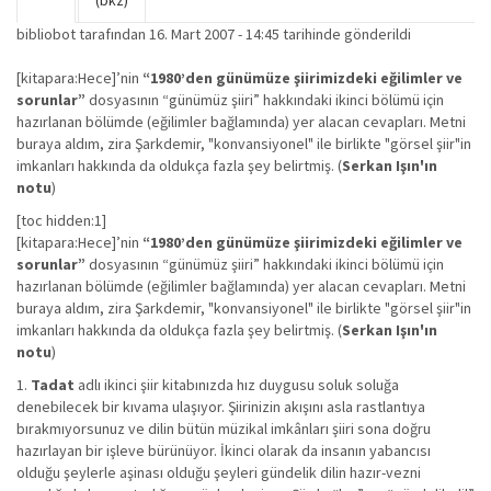
Birincil sekmeler
(bkz)
sekme)
bibliobot
tarafından 16. Mart 2007 - 14:45 tarihinde gönderildi
[kitapara:Hece]’nin
“1980’den günümüze şiirimizdeki eğilimler ve
sorunlar”
dosyasının “günümüz şiiri” hakkındaki ikinci bölümü için
hazırlanan bölümde (eğilimler bağlamında) yer alacan cevapları. Metni
buraya aldım, zira Şarkdemir, "konvansiyonel" ile birlikte "görsel şiir"in
imkanları hakkında da oldukça fazla şey belirtmiş. (
Serkan Işın'ın
notu
)
[toc hidden:1]
[kitapara:Hece]’nin
“1980’den günümüze şiirimizdeki eğilimler ve
sorunlar”
dosyasının “günümüz şiiri” hakkındaki ikinci bölümü için
hazırlanan bölümde (eğilimler bağlamında) yer alacan cevapları. Metni
buraya aldım, zira Şarkdemir, "konvansiyonel" ile birlikte "görsel şiir"in
imkanları hakkında da oldukça fazla şey belirtmiş. (
Serkan Işın'ın
notu
)
1.
Tadat
adlı ikinci şiir kitabınızda hız duygusu soluk soluğa
denebilecek bir kıvama ulaşıyor. Şiirinizin akışını asla rastlantıya
bırakmıyorsunuz ve dilin bütün müzikal imkânları şiiri sona doğru
hazırlayan bir işleve bürünüyor. İkinci olarak da insanın yabancısı
olduğu şeylerle aşinası olduğu şeyleri gündelik dilin hazır-vezni