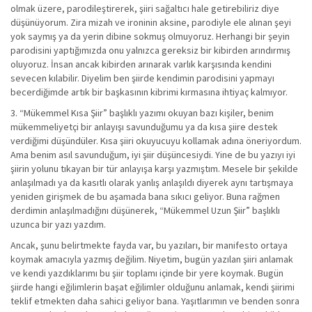
olmak üzere, parodileştirerek, şiiri sağaltıcı hale getirebiliriz diye
düşünüyorum. Zira mizah ve ironinin aksine, parodiyle ele alınan şeyi
yok saymış ya da yerin dibine sokmuş olmuyoruz. Herhangi bir şeyin
parodisini yaptığımızda onu yalnızca gereksiz bir kibirden arındırmış
oluyoruz. İnsan ancak kibirden arınarak varlık karşısında kendini
sevecen kılabilir. Diyelim ben şiirde kendimin parodisini yapmayı
becerdiğimde artık bir başkasının kibrimi kırmasına ihtiyaç kalmıyor.
3. “Mükemmel Kısa Şiir” başlıklı yazımı okuyan bazı kişiler, benim
mükemmeliyetçi bir anlayışı savunduğumu ya da kısa şiire destek
verdiğimi düşündüler. Kısa şiiri okuyucuyu kollamak adına öneriyordum.
Ama benim asıl savunduğum, iyi şiir düşüncesiydi. Yine de bu yazıyı iyi
şiirin yolunu tıkayan bir tür anlayışa karşı yazmıştım. Mesele bir şekilde
anlaşılmadı ya da kasıtlı olarak yanlış anlaşıldı diyerek aynı tartışmaya
yeniden girişmek de bu aşamada bana sıkıcı geliyor. Buna rağmen
derdimin anlaşılmadığını düşünerek, “Mükemmel Uzun Şiir” başlıklı
uzunca bir yazı yazdım.
Ancak, şunu belirtmekte fayda var, bu yazıları, bir manifesto ortaya
koymak amacıyla yazmış değilim. Niyetim, bugün yazılan şiiri anlamak
ve kendi yazdıklarımı bu şiir toplamı içinde bir yere koymak. Bugün
şiirde hangi eğilimlerin başat eğilimler olduğunu anlamak, kendi şiirimi
teklif etmekten daha sahici geliyor bana. Yaşıtlarımın ve benden sonra