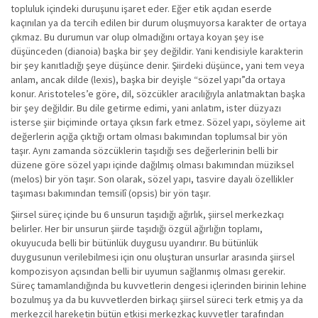
topluluk içindeki duruşunu işaret eder. Eğer etik açıdan eserde
kaçınılan ya da tercih edilen bir durum oluşmuyorsa karakter de ortaya
çıkmaz. Bu durumun var olup olmadığını ortaya koyan şey ise
düşünceden (dianoia) başka bir şey değildir. Yani kendisiyle karakterin
bir şey kanıtladığı şeye düşünce denir. Şiirdeki düşünce, yani tem veya
anlam, ancak dilde (lexis), başka bir deyişle “sözel yapı”da ortaya
konur. Aristoteles’e göre, dil, sözcükler aracılığıyla anlatmaktan başka
bir şey değildir. Bu dile getirme edimi, yani anlatım, ister düzyazı
isterse şiir biçiminde ortaya çıksın fark etmez. Sözel yapı, söyleme ait
değerlerin açığa çıktığı ortam olması bakımından toplumsal bir yön
taşır. Aynı zamanda sözcüklerin taşıdığı ses değerlerinin belli bir
düzene göre sözel yapı içinde dağılmış olması bakımından müziksel
(melos) bir yön taşır. Son olarak, sözel yapı, tasvire dayalı özellikler
taşıması bakımından temsilî (opsis) bir yön taşır.
Şiirsel süreç içinde bu 6 unsurun taşıdığı ağırlık, şiirsel merkezkaçı
belirler. Her bir unsurun şiirde taşıdığı özgül ağırlığın toplamı,
okuyucuda belli bir bütünlük duygusu uyandırır. Bu bütünlük
duygusunun verilebilmesi için onu oluşturan unsurlar arasında şiirsel
kompozisyon açısından belli bir uyumun sağlanmış olması gerekir.
Süreç tamamlandığında bu kuvvetlerin dengesi içlerinden birinin lehine
bozulmuş ya da bu kuvvetlerden birkaçı şiirsel süreci terk etmiş ya da
merkezcil hareketin bütün etkisi merkezkaç kuvvetler tarafından