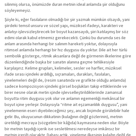
silinmiş olursa, önümüzde duran metnin ideal anlamda şiir olduğunu
söyleyemeyiz.
Şöyle ki, eğer fasılaların olmadığı bir şiir yazmak mümkün olsaydı, yani
şiirdeki temsil unsuru ve sözel yapı, müziksel ifadeyi, karakteri ve
anlatıyı işlevsizleştirecek bir boyut kazansaydı, şiiri katılaşmış bir söz
edimi olarak kabul etmemiz gerekecekti. Çünkü bu durumda ses ile
anlam arasında herhangi bir salınım hareketi yoktur, dolayısıyla
ritimsel anlamda herhangi bir hız duygusu da yoktur. Dile ait her türlü
sembolik gösterge, ritmik aksanlara değil de görmenin ilkelerine göre
düzenlendiğinde başka bir sanatın alanına geçme tehlikesiyle
karşılaşırız. Kelime grupları, kelimeler, sesler ve harfler, müziksel
ifade sırası içindeki ardıllığı, sıçramaları, durakları, fasılaları,
yinelemeleri değil de, (resim sanatında ve grafikte olduğu anlamda)
sadece kompozisyon içindeki görsel boşlukları takip ettiklerinde ve
birer nesne olarak metin içinde işlevselleştirildiklerinde zamansal
boyutta ritim duygusu yok olur ve anlamın egemenliği mekânsal bir
boyut içine yerleşir. Dolayısıyla “ritme ait eşzamanlılık duygusu”, yani
yinelemenin eseri diyebileceğimiz şey, ancak biçimde görülebilir hale
gelir. Bu, okuyucunun dikkatinin (kulağının değil gözlerinin), metnin
üretildiği mecraya (sözgelimi bir kâğıda) kaymasına neden olur. Böyle
bir metnin taşıdığı içerik ise sesletilmesi neredeyse imkânsız bir
metnin içeriği olacaktır. Dahası artık, yineleme ilkesinin kulağın değil de