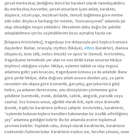
şiirsel merkezkaç dediğimiz ikincil bir hareket olarak tanımlayabiliriz.
Bu merkezkaç kuvvetler, şiirsel unsurların (yani anlatı, karakter,
düşünce, sözel yapı, müziksel ifade, temsil) dağılımına göre metne
etki eder. Böylece herhangi bir metnin, “konvansiyonel” anlamda şiir
olup olmadığını tespit edebiliriz. Meselenin daha doğru bir şekilde
anlaşılabilmesi için bu söylediklerimi biraz açmakta fayda var.
[kitapara:Aristoteles], tragedyayı (ve dolayısıyla şiiri) başlıca 6 unsura
dayandırır. Bunlar, sırasıyla, mythos (hikâye),
ethos
(karakter), dianoia
(düşünce), lexis (dil), melos (müzik) ve opsis’tir (temsil). Aristoteles,
tragedyanın temelinde yer alan ve ona dirilik katan unsurun hikâye
(myhtos) olduğunu söyler. Hikâye, eylemin taklidi ve olay örgüsü
anlamına gelir; yani kısacası, tragedyanın konusu ya da anlatıdır. Bana
göre şiirde hikâye, daha doğrusu anlatı unsuru denilen şey, ya şairin
nesneleri ele alışına göre (romantik, gerçekçi, gerçeküstücü gibi)
belirir, ya anlamın derecesine, onu dönüştürüm yöntemine göre
şekillenir (sembolik, ironik, didaktik, satirik, alegorik, parodik veya
saçma). Söz konusu unsur, ağırlıklı olarak lirik, epik veya dramatik
(komik, trajik) bir karaktere (ethos) sahiptir. Aristoteles, karakterin,
“eylemde bulunan kişilere kendileri bakımından bir özellik atfettiğimiz
şey” anlamına geldiğini belirtir. Bu bir anlamda eserin toplumsal
çevrinini belirler. Topluluk ruhu, dolaylı olarak karakterde, karakterin
iradesinde ifadesini bulur. Karakterin iradesi ise, tercihin yönünü, onun