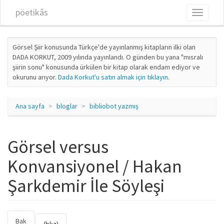
Ana içeriğe atla
pöetikâs
Toggle
navigati
Görsel Şiir konusunda Türkçe'de yayınlanmış kitapların ilki olan
DADA KORKUT, 2009 yılında yayınlandı. O günden bu yana "mısralı
şiirin sonu" konusunda ürkülen bir kitap olarak endam ediyor ve
okurunu arıyor.
Dada Korkut'u satın almak için tıklayın
.
Ana sayfa
bloglar
bibliobot yazmış
Görsel versus
Konvansiyonel / Hakan
Şarkdemir İle Söyleşi
Bak
(etkin