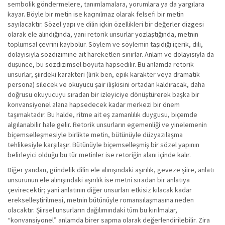
sembolik göndermelere, tanımlamalara, yorumlara ya da yargılara
kayar. Böyle bir metin ise kaçınılmaz olarak felsefi bir metin
sayılacaktır. Sözel yapı ve dilin içkin özellikleri bir değerler dizgesi
olarak ele alındığında, yani retorik unsurlar yozlaştığında, metnin
toplumsal çevrini kaybolur. Söylem ve söylemin taşıdığı içerik, dili,
dolayısıyla sözdizimine ait hareketleri sınırlar. Anlam ve dolayısıyla da
düşünce, bu sözdizimsel boyuta hapsedilir. Bu anlamda retorik
unsurlar, şiirdeki karakteri (lirik ben, epik karakter veya dramatik
persona) silecek ve okuyucu şair ilişkisini ortadan kaldıracak, daha
doğrusu okuyucuyu sıradan bir izleyiciye dönüştürerek başka bir
konvansiyonel alana hapsedecek kadar merkezi bir önem
taşımaktadır. Bu halde, ritme ait eş zamanlılık duygusu, biçemde
algılanabilir hale gelir. Retorik unsurların egemenliği ve yinelemenin
biçemselleşmesiyle birlikte metin, bütünüyle düzyazılaşma
tehlikesiyle karşılaşır. Bütünüyle biçemselleşmiş bir sözel yapının
belirleyici olduğu bu tür metinler ise retoriğin alanı içinde kalır.
Diğer yandan, gündelik dilin ele alınışındaki aşırılık, geveze şiire, anlatı
unsurunun ele alınışındaki aşırılık ise metni sıradan bir anlatıya
çevirecektir; yani anlatının diğer unsurları etkisiz kılacak kadar
erekselleştirilmesi, metnin bütünüyle romansılaşmasına neden
olacaktır. Şiirsel unsurların dağılımındaki tüm bu kırılmalar,
“konvansiyonel” anlamda birer sapma olarak değerlendirilebilir. Zira