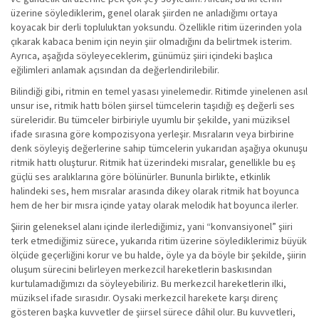
üzerine söylediklerim, genel olarak şiirden ne anladığımı ortaya
koyacak bir derli topluluktan yoksundu. Özellikle ritim üzerinden yola
çıkarak kabaca benim için neyin şiir olmadığını da belirtmek isterim.
Ayrıca, aşağıda söyleyeceklerim, günümüz şiiri içindeki başlıca
eğilimleri anlamak açısından da değerlendirilebilir.
Bilindiği gibi, ritmin en temel yasası yinelemedir. Ritimde yinelenen asıl
unsur ise, ritmik hattı bölen şiirsel tümcelerin taşıdığı eş değerli ses
süreleridir. Bu tümceler birbiriyle uyumlu bir şekilde, yani müziksel
ifade sırasına göre kompozisyona yerleşir. Mısraların veya birbirine
denk söyleyiş değerlerine sahip tümcelerin yukarıdan aşağıya okunuşu
ritmik hattı oluşturur. Ritmik hat üzerindeki mısralar, genellikle bu eş
güçlü ses aralıklarına göre bölünürler. Bununla birlikte, etkinlik
halindeki ses, hem mısralar arasında dikey olarak ritmik hat boyunca
hem de her bir mısra içinde yatay olarak melodik hat boyunca ilerler.
Şiirin geleneksel alanı içinde ilerlediğimiz, yani “konvansiyonel” şiiri
terk etmediğimiz sürece, yukarıda ritim üzerine söylediklerimiz büyük
ölçüde geçerliğini korur ve bu halde, öyle ya da böyle bir şekilde, şiirin
oluşum sürecini belirleyen merkezcil hareketlerin baskısından
kurtulamadığımızı da söyleyebiliriz. Bu merkezcil hareketlerin ilki,
müziksel ifade sırasıdır. Oysaki merkezcil harekete karşı direnç
gösteren başka kuvvetler de şiirsel sürece dâhil olur. Bu kuvvetleri,