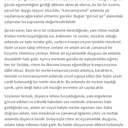
gözün egemenliğine girdiği dikkate alınacak olursa, bu tür bir eserin,
şiirsel bir duygu taşıyor olsa bile, “konvansiyonel” anlamda şiir
sayılamayacağını kabul etmemiz gerekir. Bugün “görsel şiir” alanındaki
çalışmalar bu kapsamda değerlendirilebilir.
Şiirsel süreç tam tersi bir istikamete ilerlediğinde, yani ritmin mutlak
iktidarı metni kuşattığında ise, kelimeler ve sesler, müzikte olduğu
anlamda ve tıpkı notalar gibi, sadece kompozisyon içindeki müziksel
ifade sırasını takip etmeye zorlanır ve anlam ancak zamansal bir
boyutta zihnimize yerleşir. Ritme ait eşzamanlılık duygusu da anlamla
duyulabilir hale gelir. Ayrıca metinde gürültü ile eşleştirebileceğimiz
her tür fazlalık, ritmin bu ilkesine boyun eğmedikçe kompozisyona
dâhil olmaz. Böyle bir metin kompozisyonda anlatıya, karaktere,
temsile ve konvansiyonel anlamda sözel yapıya (dile) dair hiçbir şeyin
varlık bulamadığı bir metin olacaktır. Bu anlamda da metnin taşıdığı
içerik, şiirin değil daha çok müziğin evrenine ait sayılacaktır.
Söylemin temsili, düşünce lehine bozulduğunda, yani imgelemin
görsel etkileri ve etkinlik halindeki ses metinde izlenemez hale
geldiğinde ise, anlam en soyut haliyle metne egemen olur. Daha
doğrusu anlam, tüm mekânsal ve zamansal ilgilerini yitirir ve mutlak
anlamda düşünce kesilir. Dolayısıyla ritme ait eşzamanlılık duygusu,
anlamı takip edemez hale gelir. Bu halde okuyucunun dikkati bütünüyle