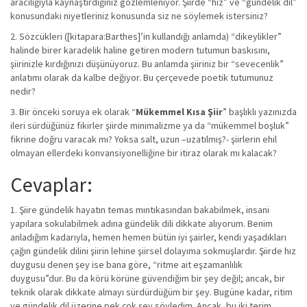
aracılığıyla kaynaştırdığınız gözlemleniyor. Şiirde “hız” ve “gündelik dil”
konusundaki niyetleriniz konusunda siz ne söylemek istersiniz?
2. Sözcükleri ([kitapara:Barthes]’in kullandığı anlamda) “dikeylikler”
halinde birer karadelik haline getiren modern tutumun baskısını,
şiirinizle kırdığınızı düşünüyoruz. Bu anlamda şiiriniz bir “sevecenlik”
anlatımı olarak da kalbe değiyor. Bu çerçevede poetik tutumunuz
nedir?
3. Bir önceki soruya ek olarak “
Mükemmel Kısa Şiir
” başlıklı yazınızda
ileri sürdüğünüz fikirler şiirde minimalizme ya da “mükemmel boşluk”
fikrine doğru varacak mı? Yoksa salt, uzun –uzatılmış?- şiirlerin ehil
olmayan ellerdeki konvansiyonelliğine bir itiraz olarak mı kalacak?
Cevaplar:
1. Şiire gündelik hayatın temas mıntıkasından bakabilmek, insani
yapılara sokulabilmek adına gündelik dili dikkate alıyorum. Benim
anladığım kadarıyla, hemen hemen bütün iyi şairler, kendi yaşadıkları
çağın gündelik dilini şiirin lehine şiirsel dolayıma sokmuşlardır. Şiirde hız
duygusu denen şey ise bana göre, “ritme ait eşzamanlılık
duygusu”dur. Bu da körü körüne güvendiğim bir şey değil; ancak, bir
teknik olarak dikkate almayı sürdürdüğüm bir şey. Bugüne kadar, ritim
ve gündelik dil üzerine pek çok şey söyledim. Ancak, bu iki terim