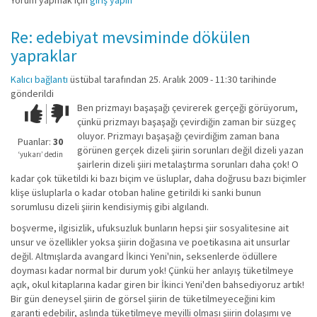
Yorum yapmak için
giriş yapın
Re: edebiyat mevsiminde dökülen
yapraklar
Kalıcı bağlantı
üstübal
tarafından 25. Aralık 2009 - 11:30 tarihinde
gönderildi
Ben prizmayı başaşağı çevirerek gerçeği görüyorum,
Çok iyi!
O
çünkü prizmayı başaşağı çevirdiğin zaman bir süzgeç
kadar
oluyor. Prizmayı başaşağı çevirdiğim zaman bana
iyi
Puanlar:
30
görünen gerçek dizeli şiirin sorunları değil dizeli yazan
değil!
‘yukarı’ dedin
şairlerin dizeli şiiri metalaştırma sorunları daha çok! O
kadar çok tüketildi ki bazı biçim ve üsluplar, daha doğrusu bazı biçimler
klişe üsluplarla o kadar otoban haline getirildi ki sanki bunun
sorumlusu dizeli şiirin kendisiymiş gibi algılandı.
boşverme, ilgisizlik, ufuksuzluk bunların hepsi şiir sosyalitesine ait
unsur ve özellikler yoksa şiirin doğasına ve poetikasına ait unsurlar
değil. Altmışlarda avangard İkinci Yeni'nin, seksenlerde ödüllere
doyması kadar normal bir durum yok! Çünkü her anlayış tüketilmeye
açık, okul kitaplarına kadar giren bir İkinci Yeni'den bahsediyoruz artık!
Bir gün deneysel şiirin de görsel şiirin de tüketilmeyeceğini kim
garanti edebilir, aslında tüketilmeye meyilli olması şiirin dolaşımı ve