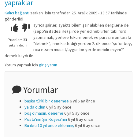
yapraklar
Kalıcı bağlantı
serkan_isin
tarafından 25. Aralık 2009 - 13:57 tarihinde
gönderildi
ayrıca şairler, ayakta bilem şair alabilen dergilerle de
Çok iyi!
O
(sepp'in ifadesi ile) şiirde yer edinebilirler. tabi ford
kadar
yapmamak, yerlere tükürmemek ve parasını ön tarafa
iyi
Puanlar:
23
"iletmek", inmek istediği yerden 2. dk önce "şöfor bey,
değil!
‘yukarı’ dedin
rica etsem müsait/uygun bir yerde inebilir miyim?"
demek kaydı ile.
Yorum yapmak için
giriş yapın
Yorumlar
başka türlü bir denemee
6 yıl 5 ay önce
ya da oldun
6 yıl 5 ay önce
boş olmasın. deneme
6 yıl 5 ay önce
Posta'nın Şiir Köşesi'nin
6 yıl 6 ay önce
Bu ileti 10 yıl önce eklenmiş
6 yıl 6 ay önce