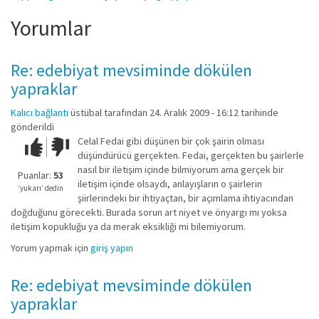
Yorumlar
Re: edebiyat mevsiminde dökülen
yapraklar
Kalıcı bağlantı
üstübal
tarafından 24. Aralık 2009 - 16:12 tarihinde
gönderildi
Celal Fedai gibi düşünen bir çok şairin olması
Çok iyi!
O
düşündürücü gerçekten. Fedai, gerçekten bu şairlerle
kadar
nasıl bir iletişim içinde bilmiyorum ama gerçek bir
iyi
Puanlar:
53
iletişim içinde olsaydı, anlayışların o şairlerin
değil!
‘yukarı’ dedin
şiirlerindeki bir ihtiyaçtan, bir açımlama ihtiyacından
doğduğunu görecekti. Burada sorun art niyet ve önyargı mı yoksa
iletişim kopukluğu ya da merak eksikliği mi bilemiyorum.
Yorum yapmak için
giriş yapın
Re: edebiyat mevsiminde dökülen
yapraklar