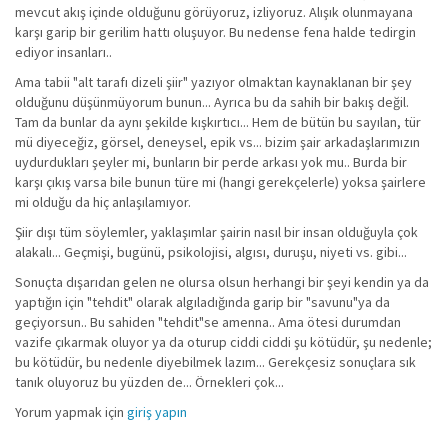
mevcut akış içinde olduğunu görüyoruz, izliyoruz. Alışık olunmayana
karşı garip bir gerilim hattı oluşuyor. Bu nedense fena halde tedirgin
ediyor insanları..
Ama tabii "alt tarafı dizeli şiir" yazıyor olmaktan kaynaklanan bir şey
olduğunu düşünmüyorum bunun... Ayrıca bu da sahih bir bakış değil.
Tam da bunlar da aynı şekilde kışkırtıcı... Hem de bütün bu sayılan, tür
mü diyeceğiz, görsel, deneysel, epik vs... bizim şair arkadaşlarımızın
uydurdukları şeyler mi, bunların bir perde arkası yok mu.. Burda bir
karşı çıkış varsa bile bunun türe mi (hangi gerekçelerle) yoksa şairlere
mi olduğu da hiç anlaşılamıyor.
Şiir dışı tüm söylemler, yaklaşımlar şairin nasıl bir insan olduğuyla çok
alakalı... Geçmişi, bugünü, psikolojisi, algısı, duruşu, niyeti vs. gibi...
Sonuçta dışarıdan gelen ne olursa olsun herhangi bir şeyi kendin ya da
yaptığın için "tehdit" olarak algıladığında garip bir "savunu"ya da
geçiyorsun.. Bu sahiden "tehdit"se amenna.. Ama ötesi durumdan
vazife çıkarmak oluyor ya da oturup ciddi ciddi şu kötüdür, şu nedenle;
bu kötüdür, bu nedenle diyebilmek lazım... Gerekçesiz sonuçlara sık
tanık oluyoruz bu yüzden de... Örnekleri çok...
Yorum yapmak için
giriş yapın