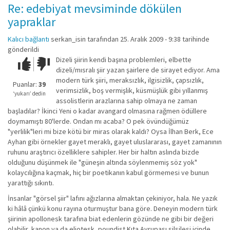
Re: edebiyat mevsiminde dökülen
yapraklar
Kalıcı bağlantı
serkan_isin
tarafından 25. Aralık 2009 - 9:38 tarihinde
gönderildi
Dizeli şiirin kendi başına problemleri, elbette
Çok iyi!
O
dizeli/mısralı şiir yazan şairlere de sirayet ediyor. Ama
kadar
modern türk şiiri, meraksızlık, ilgisizlik, çapsızlık,
iyi
Puanlar:
39
verimsizlik, boş vermişlik, küsmüşlük gibi yıllanmış
değil!
‘yukarı’ dedin
assolistlerin arazlarına sahip olmaya ne zaman
başladılar? İkinci Yeni o kadar avangard olmasına rağmen ödüllere
doymamıştı 80'lerde. Ondan mı acaba? O pek övündüğümüz
"yerlilik"leri mi bize kötü bir miras olarak kaldı? Oysa İlhan Berk, Ece
Ayhan gibi örnekler gayet meraklı, gayet uluslararası, gayet zamanının
ruhunu araştırıcı özelliklere sahipler. Her bir haltın aslında bizde
olduğunu düşünmek ile "güneşin altında söylenmemiş söz yok"
kolaycılığına kaçmak, hiç bir poetikanın kabul görmemesi ve bunun
yarattığı sıkıntı.
İnsanlar "görsel şiir" lafını ağızlarına almaktan çekiniyor, hala. Ne yazık
ki hâlâ çünkü konu rayına oturmuştur bana göre. Deneyin modern türk
şiirinin apollonesk tarafına biat edenlerin gözünde ne gibi bir değeri
olabilir, kanon ya da eliotesk, poundist Kıta Avrupası silsilesi içinde