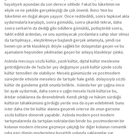
hayatiyeti açısından da son derece sıhhidir. Fakat bu tüketimin ne
eliyle ve ne şekilde gerçekleştiği de çok önemli. İkinci Yeni bu
tüketimin en doğal akışını yaşıyor. Önce reddedildi, sonra tepkisel akla
uydurmalarla karşılaştı, sonra gömüldü, sonra çıkarıldı tekrar, daha
sonra serkan'ın da dediği gibi ödüllere gömüldü, putlaştırıldı sonra,
taklit edildi ardından, ve onu açımlayacak yordamlara sahip oluır olmaz
da tartışılmaya , eleştirilmeye başlandı gerçek anlamıyla, şimdi ise
benim için artık klasikleşti. Böyle sağlıklı bir dolaşımdan geçen ve bu
aşamaların hepsinden yıkılmadan geçen bir anlayış klasikleşir çünkü.
Aslında mevzuyu sözlü kültür, yazılı kültür, dijital kültür meslesine
getirdiğimizde de fazla bir şey değişmiyor yazılı kültür içinde sözlü
kültür temsilleri de olabiliyor. Mesela günümüzde ve postmodern
süreçlerde etnisite meselesi de tartışılır hale geldi. dolayısıyla sözlü
kültür de gündeme geldi onunla birlikte.. Aslında her şiir çağına önce
bir ayak uydurmalı, daha sonra o çağın mesela Yazılı kültürse bu,
iktidar odaklarına da direnebilmeli. Kendi çıktığı ve hüküm sürdüğü
kültürün tahakkümünü gördüğü yerde ona da isyan edebilmeli. bunu
ister daha öte bir kültür alanına geçerek isterse de onun gerisine
sözlü kültüre dönerek yapabilir.. Aslında modern post modern
tartışmalarında da tartışılan noktalardan biridir bu. postmodernin bir
kolunun modern ötesine geçmeye çalıştığı bir diğer kolunun romantik
ruha geri dönüp moderniteyi kuşattığı yolunda yaklaşımlar var.