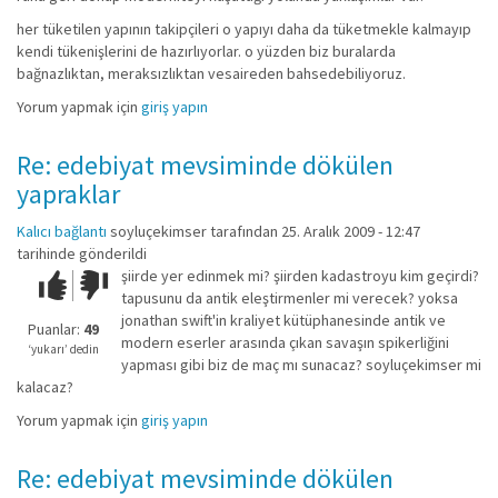
her tüketilen yapının takipçileri o yapıyı daha da tüketmekle kalmayıp
kendi tükenişlerini de hazırlıyorlar. o yüzden biz buralarda
bağnazlıktan, meraksızlıktan vesaireden bahsedebiliyoruz.
Yorum yapmak için
giriş yapın
Re: edebiyat mevsiminde dökülen
yapraklar
Kalıcı bağlantı
soyluçekimser
tarafından 25. Aralık 2009 - 12:47
tarihinde gönderildi
şiirde yer edinmek mi? şiirden kadastroyu kim geçirdi?
Çok iyi!
O
tapusunu da antik eleştirmenler mi verecek? yoksa
kadar
jonathan swift'in kraliyet kütüphanesinde antik ve
iyi
Puanlar:
49
modern eserler arasında çıkan savaşın spikerliğini
değil!
‘yukarı’ dedin
yapması gibi biz de maç mı sunacaz? soyluçekimser mi
kalacaz?
Yorum yapmak için
giriş yapın
Re: edebiyat mevsiminde dökülen