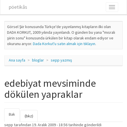
Ana içeriğe atla
pöetikâs
Toggle
navigati
Görsel Şiir konusunda Türkçe'de yayınlanmış kitapların ilki olan
DADA KORKUT, 2009 yılında yayınlandı. O günden bu yana "mısralı
şiirin sonu" konusunda ürkülen bir kitap olarak endam ediyor ve
okurunu arıyor.
Dada Korkut'u satın almak için tıklayın
.
Ana sayfa
bloglar
sepp yazmış
edebiyat mevsiminde
dökülen yapraklar
Bak
(etkin
Birincil sekmeler
(bkz)
sekme)
sepp
tarafından 19. Aralık 2009 - 18:56 tarihinde gönderildi