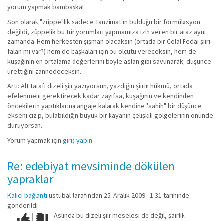
yorum yapmak bambaşka!
Son olarak "züppe"lik sadece Tanzimat'ın bulduğu bir formülasyon
değildi, züppelik bu tür yorumları yapmamıza izin veren bir araz aynı
zamanda. Hem herkesten şişman olacaksın (ortada bir Celal Fedai şiiri
falan mı var?) hem de başkaları için bu ölçütü vereceksin, hem de
kuşağının en ortalama değerlerini böyle aslan gibi savunarak, düşünce
ürettiğini zannedeceksin.
Artı: Alt tarafı dizeli şiir yazıyorsun, yazdığın şiirin hükmü, ortada
efelenmeni gerektirecek kadar zayıfsa, kuşağının ve kendinden
öncekilerin yaptıklarına angaje kalarak kendine "sahih" bir düşünce
ekseni çizip, bulabildiğin büyük bir kayanın çelişkili gölgelerinin önünde
duruyorsan..
Yorum yapmak için
giriş yapın
Re: edebiyat mevsiminde dökülen
yapraklar
Kalıcı bağlantı
üstübal
tarafından 25. Aralık 2009 - 1:31 tarihinde
gönderildi
Aslında bu dizeli şiir meselesi de değil, şairlik
Çok iyi!
O