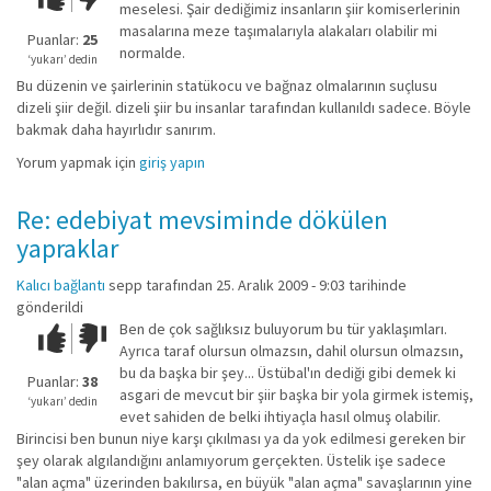
meselesi. Şair dediğimiz insanların şiir komiserlerinin
kadar
masalarına meze taşımalarıyla alakaları olabilir mi
iyi
Puanlar:
25
normalde.
değil!
‘yukarı’ dedin
Bu düzenin ve şairlerinin statükocu ve bağnaz olmalarının suçlusu
dizeli şiir değil. dizeli şiir bu insanlar tarafından kullanıldı sadece. Böyle
bakmak daha hayırlıdır sanırım.
Yorum yapmak için
giriş yapın
Re: edebiyat mevsiminde dökülen
yapraklar
Kalıcı bağlantı
sepp
tarafından 25. Aralık 2009 - 9:03 tarihinde
gönderildi
Ben de çok sağlıksız buluyorum bu tür yaklaşımları.
Çok iyi!
O
Ayrıca taraf olursun olmazsın, dahil olursun olmazsın,
kadar
bu da başka bir şey... Üstübal'ın dediği gibi demek ki
iyi
Puanlar:
38
asgari de mevcut bir şiir başka bir yola girmek istemiş,
değil!
‘yukarı’ dedin
evet sahiden de belki ihtiyaçla hasıl olmuş olabilir.
Birincisi ben bunun niye karşı çıkılması ya da yok edilmesi gereken bir
şey olarak algılandığını anlamıyorum gerçekten. Üstelik işe sadece
"alan açma" üzerinden bakılırsa, en büyük "alan açma" savaşlarının yine