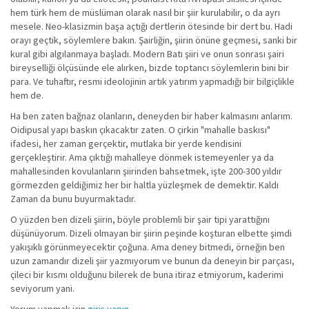
hem türk hem de müslüman olarak nasıl bir şiir kurulabilir, o da ayrı
mesele. Neo-klasizmin başa açtığı dertlerin ötesinde bir dert bu. Hadi
orayı geçtik, söylemlere bakın. Şairliğin, şiirin önüne geçmesi, sanki bir
kural gibi algılanmaya başladı. Modern Batı şiiri ve onun sonrası şairi
bireyselliği ölçüsünde ele alırken, bizde toptancı söylemlerin bini bir
para. Ve tuhaftır, resmi ideolojinin artık yatırım yapmadığı bir bilgiçlikle
hem de.
Ha ben zaten bağnaz olanların, deneyden bir haber kalmasını anlarım.
Oidipusal yapı baskın çıkacaktır zaten. O çirkin "mahalle baskısı"
ifadesi, her zaman gerçektir, mutlaka bir yerde kendisini
gerçekleştirir. Ama çıktığı mahalleye dönmek istemeyenler ya da
mahallesinden kovulanların şiirinden bahsetmek, işte 200-300 yıldır
görmezden geldiğimiz her bir haltla yüzleşmek de demektir. Kaldı
Zaman da bunu buyurmaktadır.
O yüzden ben dizeli şiirin, böyle problemli bir şair tipi yarattığını
düşünüyorum. Dizeli olmayan bir şiirin peşinde koşturan elbette şimdi
yakışıklı görünmeyecektir çoğuna. Ama deney bitmedi, örneğin ben
uzun zamandır dizeli şiir yazmıyorum ve bunun da deneyin bir parçası,
çileci bir kısmı olduğunu bilerek de buna itiraz etmiyorum, kaderimi
seviyorum yani.