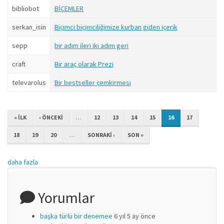
bibliobot
BİÇEMLER
serkan_isin
Biçimci biçimciliğimize kurban giden içerik
sepp
bir adım ileri iki adım geri
craft
Bir araç olarak Prezi
televarolus
Bir bestseller çemkirmesi
« ILK
‹ ÖNCEKI
…
12
13
14
15
16
17
18
19
20
…
SONRAKI ›
SON »
daha fazla
Yorumlar
başka türlü bir denemee
6 yıl 5 ay önce