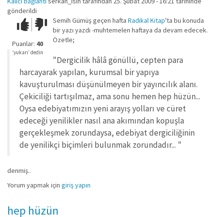
Kalıcı bağlantı
serkan_isin
tarafından 25. Şubat 2009 - 16:21 tarihinde
gönderildi
Semih Gümüş geçen hafta
Radikal Kitap
'ta bu konuda
Çok iyi!
O
bir yazı yazdı -muhtemelen haftaya da devam edecek.
kadar
Özetle;
iyi
Puanlar:
40
değil!
‘yukarı’ dedin
"Dergicilik hâlâ gönüllü, cepten para
harcayarak yapılan, kurumsal bir yapıya
kavuşturulması düşünülmeyen bir yayıncılık alanı.
Çekiciliği tartışılmaz, ama sonu hemen hep hüzün...
Oysa edebiyatımızın yeni arayış yolları ve cüret
edeceği yenilikler nasıl ana akımından kopuşla
gerçekleşmek zorundaysa, edebiyat dergiciliğinin
de yenilikçi biçimleri bulunmak zorundadır... "
denmiş..
Yorum yapmak için
giriş yapın
hep hüzün