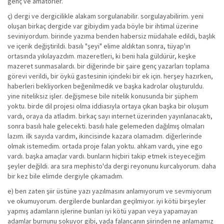
genç ve amatörler.
ç) dergi ve dergicilikle alakam sorgulanabilir. sorgulayabilirim. yeni
oluşan birkaç dergide var gibiydim yada böyle bir ihtimal üzerine
seviniyordum. birinde yazıma benden habersiz müdahale edildi, başlık
ve içerik değiştirildi. basılı "şeyi" elime aldıktan sonra, tüyap'ın
ortasında yıkılayazdım. mazeretleri, ki beni hala güldürür, keşke
mazeret sunmasalardı. bir diğerinde bir şaire genç yazarları toplama
görevi verildi, bir öykü gastesinin içindeki bir ek için. herşey hazırken,
haberleri bekliyorken beğenilmedik ve başka kadrolar oluşturuldu.
yine niteliksiz işler. değişmese bile nitelik konusunda bir şüphem
yoktu. birde dil projesi olma iddiasıyla ortaya çıkan başka bir oluşum
vardı, oraya da atladım. birkaç sayı internet üzerinden yayınlanacaktı,
sonra basılı hale gelecekti. basılı hale gelemeden dağılmış olmaları
lazım. ilk sayıda vardım, ikincisinde kazara olamadım. diğerlerinde
olmak istemedim. ortada proje falan yoktu. ahkam vardı, yine ego
vardı. başka amaçlar vardı. bunların hiçbiri takip etmek isteyeceğim
şeyler değildi. ara sıra mephisto'da dergi reyonunu kurcalıyorum. daha
bir kez bile elimde dergiyle çıkamadım.
e) ben zaten şiir üstüne yazı yazılmasını anlamıyorum ve sevmiyorum
ve okumuyorum. dergilerde bunlardan geçilmiyor. iyi kötü birşeyler
yapmış adamların işlerine bunları iyi kötü yapan veya yapamayan
adamlar burnunu sokuyor gibi, yada falancanın şiirinden ne anlamamız