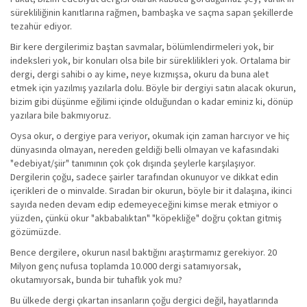
sürekliliğinin kanıtlarına rağmen, bambaşka ve saçma sapan şekillerde
tezahür ediyor.
Bir kere dergilerimiz baştan savmalar, bölümlendirmeleri yok, bir
indeksleri yok, bir konuları olsa bile bir süreklilikleri yok. Ortalama bir
dergi, dergi sahibi o ay kime, neye kızmışsa, okuru da buna alet
etmek için yazılmış yazılarla dolu. Böyle bir dergiyi satın alacak okurun,
bizim gibi düşünme eğilimi içinde olduğundan o kadar eminiz ki, dönüp
yazılara bile bakmıyoruz.
Oysa okur, o dergiye para veriyor, okumak için zaman harcıyor ve hiç
dünyasında olmayan, nereden geldiği belli olmayan ve kafasındaki
"edebiyat/şiir" tanımının çok çok dışında şeylerle karşılaşıyor.
Dergilerin çoğu, sadece şairler tarafından okunuyor ve dikkat edin
içerikleri de o minvalde. Sıradan bir okurun, böyle bir it dalaşına, ikinci
sayıda neden devam edip edemeyeceğini kimse merak etmiyor o
yüzden, çünkü okur "akbabalıktan" "köpekliğe" doğru çoktan gitmiş
gözümüzde.
Bence dergilere, okurun nasıl baktığını araştırmamız gerekiyor. 20
Milyon genç nufusa toplamda 10.000 dergi satamıyorsak,
okutamıyorsak, bunda bir tuhaflık yok mu?
Bu ülkede dergi çıkartan insanların çoğu dergici değil, hayatlarında