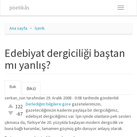
Ana içeriğe atla
pöetikâs
Toggle
navigati
Ana sayfa
İçerik
Edebiyat dergiciliği baştan
mı yanlış?
Bak
(etkin
Birincil sekmeler
(bkz)
sekme)
serkan_isin
tarafından 29. Aralık 2008 - 0:08 tarihinde gönderildi
Derlediğim bilgilere göre
gazetelerimizin,
Çok iyi!
122
gazeteciliğimizin kaderini paylaşa bir dergiciliğimiz,
O kadar
-67
edebiyat dergiciliğimiz var. İşin içinde olanların pek sesleri
iyi değil!
çıkmasa da, Türkiye'de 20. yüzyılda başlayan modern dergicilik ve
buna bağlı kurumlar, tamamen göçmüş gibi duruyor anlayış olarak.