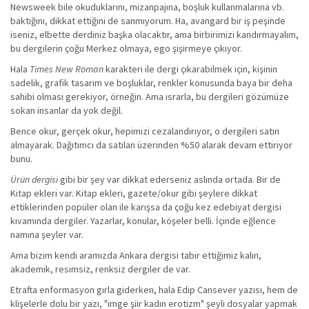
Newsweek bile okuduklarını, mizanpajına, boşluk kullanmalarına vb.
baktığını, dikkat ettiğini de sanmıyorum. Ha, avangard bir iş peşinde
iseniz, elbette derdiniz başka olacaktır, ama birbirimizi kandırmayalım,
bu dergilerin çoğu Merkez olmaya, ego şişirmeye çıkıyor.
Hala
Times New Roman
karakteri ile dergi çıkarabilmek için, kişinin
sadelik, grafik tasarım ve boşluklar, renkler konusunda baya bir deha
sahibi olması gerekiyor, örneğin. Ama ısrarla, bu dergileri gözümüze
sokan insanlar da yok değil.
Bence okur, gerçek okur, hepimizi cezalandırıyor, o dergileri satın
almayarak. Dağıtımcı da satılan üzerinden %50 alarak devam ettiriyor
bunu.
Ürün dergisi
gibi bir şey var dikkat ederseniz aslında ortada. Bir de
Kitap ekleri var. Kitap ekleri, gazete/okur gibi şeylere dikkat
ettiklerinden popüler olan ile karışsa da çoğu kez edebiyat dergisi
kıvamında dergiler. Yazarlar, konular, köşeler belli. İçinde eğlence
namına şeyler var.
Ama bizim kendi aramızda Ankara dergisi tabir ettiğimiz kalın,
akademik, resimsiz, renksiz dergiler de var.
Etrafta enformasyon gırla giderken, hala Edip Cansever yazısı, hem de
klişelerle dolu bir yazı, "imge şiir kadın erotizm" şeyli dosyalar yapmak