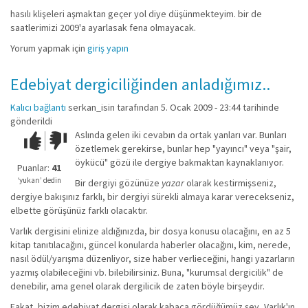
hasılı klişeleri aşmaktan geçer yol diye düşünmekteyim. bir de
saatlerimizi 2009'a ayarlasak fena olmayacak.
Yorum yapmak için
giriş yapın
Edebiyat dergiciliğinden anladığımız..
Kalıcı bağlantı
serkan_isin
tarafından 5. Ocak 2009 - 23:44 tarihinde
gönderildi
Aslında gelen iki cevabın da ortak yanları var. Bunları
Çok iyi!
O
özetlemek gerekirse, bunlar hep "yayıncı" veya "şair,
kadar
öykücü" gözü ile dergiye bakmaktan kaynaklanıyor.
iyi
Puanlar:
41
değil!
‘yukarı’ dedin
Bir dergiyi gözünüze
yazar
olarak kestirmişseniz,
dergiye bakışınız farklı, bir dergiyi sürekli almaya karar verecekseniz,
elbette görüşünüz farklı olacaktır.
Varlık dergisini elinize aldığınızda, bir dosya konusu olacağını, en az 5
kitap tanıtılacağını, güncel konularda haberler olacağını, kim, nerede,
nasıl ödül/yarışma düzenliyor, size haber verlieceğini, hangi yazarların
yazmış olabileceğini vb. bilebilirsiniz. Buna, "kurumsal dergicilik" de
denebilir, ama genel olarak dergilicik de zaten böyle birşeydir.
Fakat, bizim edebiyat dergisi olarak kabaca gördüğümüz şey, Varlık'ın