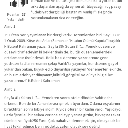
Serkan'dan ve bu tartışma konusuna kafa yoran bütün
Çok iyi!
O
arkadaşlardan aşağıda aynen alıntılayacağım üç pasajı
kadar
"Edebiyat dergiciliği baştan mı yanlış?" izleğinde
iyi
Puanlar:
27
yorumlamalarını rica edeceğim.
değil!
‘yukarı’ dedin
Alıntı 1
1933'ten beri yayımlanan bir dergi Varlık. Totemlerden biri. Sayı: 1216.
1 Ocak 2009. Köşe Adı:Anlar/Zamanlar "Kitabın Ölümü Kapıda" başlıklı
H.Bülent Kahraman yazısı. Sayfa 39/ Sütun 3. ".......Yemek düzeni ve
düzeyi itiraf edeyim ki beklentimin de, bu tür düzenlemelerdeki
ortalamanın üstündeydi. Belki bazı deneme yazarlarımız gene
yedikleri tatlıların resmini çekip Varlık'ta yayımlar, kendilerine gayet
yukarıdan bakan, büyük edip duyarlılıpı yükleyen 'deneme'leri ekinde.
Ah bizim edebiyat dünyamız,kültürü,görgüsü ve dünya bilgisi kıt
yazarlarımız!" H.Bülent Kahraman
Alıntı 2
Sayfa 41/ Sütun 1. ".......Yemekten sonra otele döndüm.Vakit daha
erkendi. Ben de bir Alman birası içmek istiyordum. Odama eşyalarımı
bıraktıktan sonra lobiye indim. Kıyıda oturan bir kadın vardı. Yaşlıcaydı.
Fazla 'jestüel' bir selam verince anlayıp yanına gittim, birkaç nezaket
cümlesi ve fiyat:250 Euro. Çok pahalı vs dememek için, olmayacak bir
fiyat teklif edince beni reddetti, zaten olacak şey değildi.