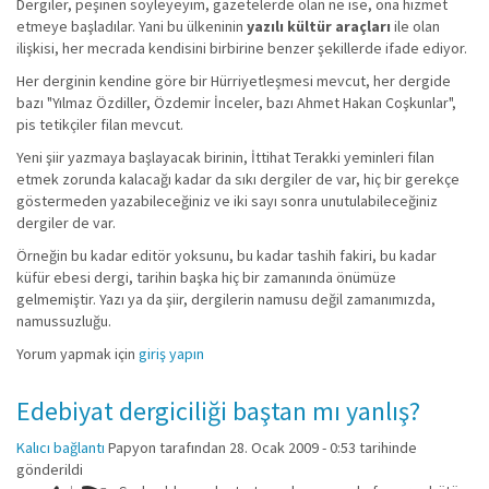
Dergiler, peşinen söyleyeyim, gazetelerde olan ne ise, ona hizmet
etmeye başladılar. Yani bu ülkeninin
yazılı kültür araçları
ile olan
ilişkisi, her mecrada kendisini birbirine benzer şekillerde ifade ediyor.
Her derginin kendine göre bir Hürriyetleşmesi mevcut, her dergide
bazı "Yılmaz Özdiller, Özdemir İnceler, bazı Ahmet Hakan Coşkunlar",
pis tetikçiler filan mevcut.
Yeni şiir yazmaya başlayacak birinin, İttihat Terakki yeminleri filan
etmek zorunda kalacağı kadar da sıkı dergiler de var, hiç bir gerekçe
göstermeden yazabileceğiniz ve iki sayı sonra unutulabileceğiniz
dergiler de var.
Örneğin bu kadar editör yoksunu, bu kadar tashih fakiri, bu kadar
küfür ebesi dergi, tarihin başka hiç bir zamanında önümüze
gelmemiştir. Yazı ya da şiir, dergilerin namusu değil zamanımızda,
namussuzluğu.
Yorum yapmak için
giriş yapın
Edebiyat dergiciliği baştan mı yanlış?
Kalıcı bağlantı
Papyon
tarafından 28. Ocak 2009 - 0:53 tarihinde
gönderildi