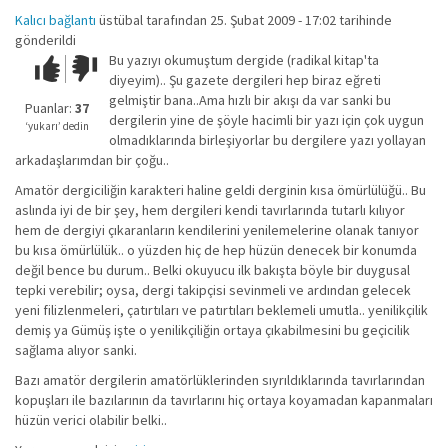
Kalıcı bağlantı
üstübal
tarafından 25. Şubat 2009 - 17:02 tarihinde
gönderildi
Bu yazıyı okumuştum dergide (radikal kitap'ta
Çok iyi!
O
diyeyim).. Şu gazete dergileri hep biraz eğreti
kadar
gelmiştir bana..Ama hızlı bir akışı da var sanki bu
iyi
Puanlar:
37
dergilerin yine de şöyle hacimli bir yazı için çok uygun
değil!
‘yukarı’ dedin
olmadıklarında birleşiyorlar bu dergilere yazı yollayan
arkadaşlarımdan bir çoğu..
Amatör dergiciliğin karakteri haline geldi derginin kısa ömürlülüğü.. Bu
aslında iyi de bir şey, hem dergileri kendi tavırlarında tutarlı kılıyor
hem de dergiyi çıkaranların kendilerini yenilemelerine olanak tanıyor
bu kısa ömürlülük.. o yüzden hiç de hep hüzün denecek bir konumda
değil bence bu durum.. Belki okuyucu ilk bakışta böyle bir duygusal
tepki verebilir; oysa, dergi takipçisi sevinmeli ve ardından gelecek
yeni filizlenmeleri, çatırtıları ve patırtıları beklemeli umutla.. yenilikçilik
demiş ya Gümüş işte o yenilikçiliğin ortaya çıkabilmesini bu geçicilik
sağlama alıyor sanki.
Bazı amatör dergilerin amatörlüklerinden sıyrıldıklarında tavırlarından
kopuşları ile bazılarının da tavırlarını hiç ortaya koyamadan kapanmaları
hüzün verici olabilir belki..