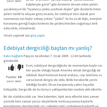
değil!
‘yukarı’ dedin
kalpleriyle görür" gibi dizelerle devam eden şiirleri
yasakmeyve'de "Uyanınca çünkü yazılmalı düşler" gibi dizelerle biten
şiirleri Varlık'ta okuyan genç insanın, bir edebiyat türü olarak şiire
ısınmaması için hiçbir sebep yoktur "çünkü". Ve bu sıcak ilişki, enerjinin
korunumu gereği başka birilerini de şiirden/miirden soğumaya terk
edecektir, etmektedir.
Yorum yapmak için
giriş yapın
Edebiyat dergiciliği baştan mı yanlış?
Kalıcı bağlantı
Papyon
tarafından 7. Ocak 2009 - 12:04 tarihinde
gönderildi
Evet, edebiyat dergiciliğinde de momentum kaybı var.
Çok iyi!
O
Her şeyde olduğu küçük Amerika olmak dergiciliği de
kadar
etkiledi. Nasıl herkesin kendi arabası, cep telefonu vs.
iyi
Puanlar:
34
varsa kendi dergisi de oldu. Birlik beraberlik yerini
değil!
‘yukarı’ dedin
tekilliğe bıraktı. Ekran karşılarında yalnız hayatlar
bölüşüldü. Dergicilik de bu bireyci yaklaşımlardan nasibini aldı elbette.
Bir de statükoculuk var. Yeni kalemler; tipik ama elbette kimi zaman
yerinde kimi zaman yersiz eleştirilerle motivasyonunu kaybetti.
Kurumlaşmış dergilerdeki söz sahipleri idol cazibelerini kaybetti ve