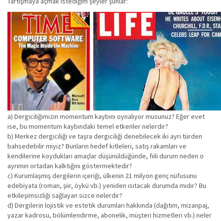
Tartışmaya açmak istediğim şeyler şunlar:
a) Dergiciliğimizin momentum kaybını oynalıyor musunuz? Eğer evet
ise, bu momentum kaybındaki temel etkenler nelerdir?
b) Merkez dergiciliği ve taşra dergiciliği denebilecek iki ayrı türden
bahsedebilir miyiz? Bunların hedef kitleleri, satış rakamları ve
kendilerine koydukları amaçlar düşünüldüğünde, fiili durum neden o
ayrımın ortadan kalktığını göstermektedir?
c) Kurumlaşmış dergilerin içeriği, ülkenin 21 milyon genç nüfusunu
edebiyata (roman, şiir, öykü vb.) yeniden ısıtacak durumda mıdır? Bu
etkileşimsizliği sağlayan sizce nelerdir?
d) Dergilerin lojistik ve estetik durumları hakkında (dağıtım, mizanpaj,
yazar kadrosu, bölümlendirme, abonelik, müşteri hizmetleri vb.) neler