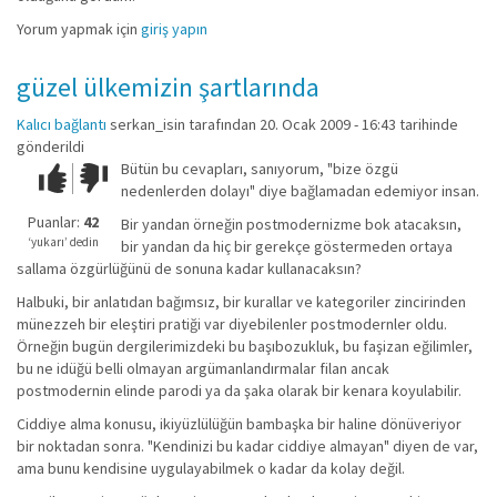
Yorum yapmak için
giriş yapın
güzel ülkemizin şartlarında
Kalıcı bağlantı
serkan_isin
tarafından 20. Ocak 2009 - 16:43 tarihinde
gönderildi
Bütün bu cevapları, sanıyorum, "bize özgü
Çok iyi!
O
nedenlerden dolayı" diye bağlamadan edemiyor insan.
kadar
iyi
Puanlar:
42
Bir yandan örneğin postmodernizme bok atacaksın,
değil!
‘yukarı’ dedin
bir yandan da hiç bir gerekçe göstermeden ortaya
sallama özgürlüğünü de sonuna kadar kullanacaksın?
Halbuki, bir anlatıdan bağımsız, bir kurallar ve kategoriler zincirinden
münezzeh bir eleştiri pratiği var diyebilenler postmodernler oldu.
Örneğin bugün dergilerimizdeki bu başıbozukluk, bu faşizan eğilimler,
bu ne idüğü belli olmayan argümanlandırmalar filan ancak
postmodernin elinde parodi ya da şaka olarak bir kenara koyulabilir.
Ciddiye alma konusu, ikiyüzlülüğün bambaşka bir haline dönüveriyor
bir noktadan sonra. "Kendinizi bu kadar ciddiye almayan" diyen de var,
ama bunu kendisine uygulayabilmek o kadar da kolay değil.