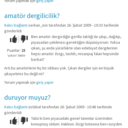
Yorum yapmak için
giriş yapın
amatör dergilicilik?
Kalıcı bağlantı
serkan_isin
tarafından 26. Şubat 2009 - 10:33 tarihinde
gönderildi
Ben amatör dergiciliğin gerilla taktiği ile çıkıp, dağıtıp,
Çok iyi!
O
piyasadan çekilmesi gerektiğini düşünüyorum. Yoksa
kadar
çıkan, şu anda yürürlükte olan edebiyat dergilerinin
iyi
Puanlar:
23
hepsi amatör. Dizgi, tashih, mizanpaj falan hepsinde
değil!
‘yukarı’ dedin
berbat?
Artı bu amatörlerin hiç bir iddiası yok. Çıkan dergiler için en büyük
şikayetimiz bu değil mi?
Yorum yapmak için
giriş yapın
duruyor muyuz?
Kalıcı bağlantı
üstübal
tarafından 26. Şubat 2009 - 10:48 tarihinde
gönderildi
Tabii ki ben piyasadaki genel tanımlar üzerinden
Çok iyi!
O
konuşmuş oldum. Haklısın. Dizgi hatasına ben razıydım
kadar