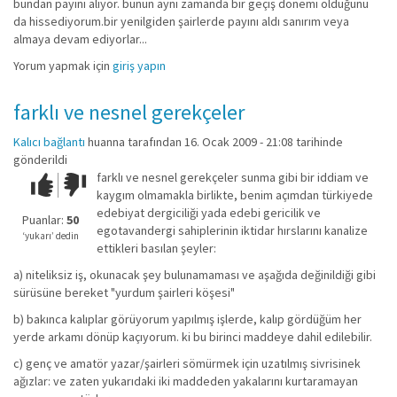
bundan payını alıyor. bunun aynı zamanda bir geçiş dönemi olduğunu
da hissediyorum.bir yenilgiden şairlerde payını aldı sanırım veya
almaya devam ediyorlar...
Yorum yapmak için
giriş yapın
farklı ve nesnel gerekçeler
Kalıcı bağlantı
huanna
tarafından 16. Ocak 2009 - 21:08 tarihinde
gönderildi
farklı ve nesnel gerekçeler sunma gibi bir iddiam ve
Çok iyi!
O
kaygım olmamakla birlikte, benim açımdan türkiyede
kadar
edebiyat dergiciliği yada edebi gericilik ve
iyi
Puanlar:
50
egotavandergi sahiplerinin iktidar hırslarını kanalize
değil!
‘yukarı’ dedin
ettikleri basılan şeyler:
a) niteliksiz iş, okunacak şey bulunamaması ve aşağıda değinildiği gibi
sürüsüne bereket "yurdum şairleri köşesi"
b) bakınca kalıplar görüyorum yapılmış işlerde, kalıp gördüğüm her
yerde arkamı dönüp kaçıyorum. ki bu birinci maddeye dahil edilebilir.
c) genç ve amatör yazar/şairleri sömürmek için uzatılmış sivrisinek
ağızlar: ve zaten yukarıdaki iki maddeden yakalarını kurtaramayan