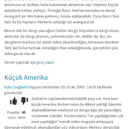
anlatısına ve tarihine fazla bakmadan aktarmak olur. Hepimiz büyük
anlatılarla kafayı yemişiz. Örneğin İkinci Yeni'nin neredeyse ulusal
avangard şiir dini haline gelmesi, böyle açıklanabilir. Oysa İkinci Yeni
tam da bu toptancı fikirlerle çatıştığı için avangard idi.
Bence tek bir dergi olacağına (tekbir dergi) trilyonlarca dergi olsun,
akılsızlar da dergi çıkarsın, yeteneksizler de, deliler de. Biz, bu
dergilerin merkezi bir anlatı adına çıkarılmadığını, kimsenin derdinin
Türk Şiiri'ni kurtarmak olmadığını filan anladığımızda, gerçekten çok
daha güzel olacak.
Yorum yapmak için
giriş yapın
Küçük Amerika
Kalıcı bağlantı
Papyon
tarafından 10. Ocak 2009 - 14:39 tarihinde
gönderildi
Serkan'ın saptamalarında haklılık payı var. Ama ben
Çok iyi!
O
küçük Amerika derken onun da dikkat çektiği tüketim
kadar
alışkanlıklarının edebiyat ve dergiciliğe de yansıdığını
iyi
Puanlar:
45
söylemek istedim. Postmodern; "ne yapıldığından çok
değil!
‘yukarı’ dedin
nasıl yapıldığını" merak eden magazin anlayışıyla
davranan edebiyat okurluğundan söz ediyordum. Merkez dergiciliği