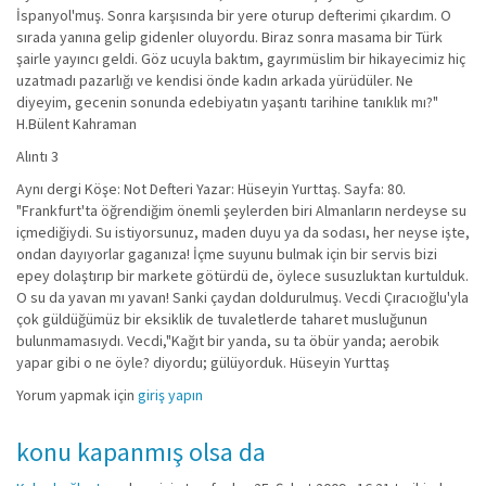
İspanyol'muş. Sonra karşısında bir yere oturup defterimi çıkardım. O
sırada yanına gelip gidenler oluyordu. Biraz sonra masama bir Türk
şairle yayıncı geldi. Göz ucuyla baktım, gayrımüslim bir hikayecimiz hiç
uzatmadı pazarlığı ve kendisi önde kadın arkada yürüdüler. Ne
diyeyim, gecenin sonunda edebiyatın yaşantı tarihine tanıklık mı?"
H.Bülent Kahraman
Alıntı 3
Aynı dergi Köşe: Not Defteri Yazar: Hüseyin Yurttaş. Sayfa: 80.
"Frankfurt'ta öğrendiğim önemli şeylerden biri Almanların nerdeyse su
içmediğiydi. Su istiyorsunuz, maden duyu ya da sodası, her neyse işte,
ondan dayıyorlar gaganıza! İçme suyunu bulmak için bir servis bizi
epey dolaştırıp bir markete götürdü de, öylece susuzluktan kurtulduk.
O su da yavan mı yavan! Sanki çaydan doldurulmuş. Vecdi Çıracıoğlu'yla
çok güldüğümüz bir eksiklik de tuvaletlerde taharet musluğunun
bulunmamasıydı. Vecdi,"Kağıt bir yanda, su ta öbür yanda; aerobik
yapar gibi o ne öyle? diyordu; gülüyorduk. Hüseyin Yurttaş
Yorum yapmak için
giriş yapın
konu kapanmış olsa da