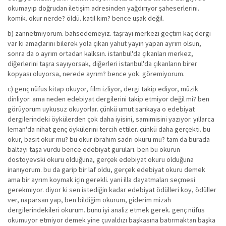
okumayıp doğrudan iletişim adresinden yağdırıyor şaheserlerini.
komik. okur nerde? öldü. katil kim? bence uşak değil.
b) zannetmiyorum. bahsedemeyiz. taşrayı merkezi geçtim kaç dergi
var ki amaçlarını bilerek yola çıkan yahut yayın yapan ayrım olsun,
sonra da o ayrım ortadan kalksın. istanbul'da çıkanları merkez,
diğerlerini taşra sayıyorsak, diğerleri istanbul'da çıkanların birer
kopyası oluyorsa, nerede ayrım? bence yok. göremiyorum.
c) genç nüfus kitap okuyor, film izliyor, dergi takip ediyor, müzik
dinliyor. ama neden edebiyat dergilerini takip etmiyor değil mi? ben
görüyorum uykusuz okuyorlar. çünkü umut sarıkaya o edebiyat
dergilerindeki öykülerden çok daha iyisini, samimisini yazıyor. yıllarca
leman'da nihat genç öykülerini tercih ettiler. çünkü daha gerçekti. bu
okur, basit okur mu? bu okur ibrahim sadri okuru mu? tam da burada
baltayı taşa vurdu bence edebiyat guruları. ben bu okurun
dostoyevski okuru olduğuna, gerçek edebiyat okuru olduğuna
inanıyorum. bu da garip bir laf oldu, gerçek edebiyat okuru demek
ama bir ayrım koymak için gerekli. yani illa dayatmaları seçmesi
gerekmiyor. diyor ki sen istediğin kadar edebiyat ödülleri koy, ödüller
ver, naparsan yap, ben bildiğim okurum, giderim mizah
dergilerindekileri okurum. bunu iyi analiz etmek gerek. genç nüfus
okumuyor etmiyor demek yine çuvaldızı başkasına batırmaktan başka