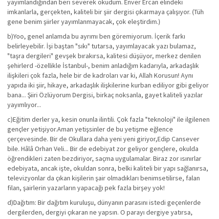
yayımlandığından beri severek okudum. Enver Ercan elindeki
imkanlarla, gerçekten, kaliteli bir şiir dergisi çıkarmaya çalışıyor. (Tüh
gene benim şiirler yayımlanmayacak, çok eleştirdim.)
b)Yoo, genel anlamda bu ayrımı ben göremiyorum. İçerik farkı
belirleyebilir. İşi baştan "sıkı" tutarsa, yayımlayacak yazı bulamaz,
"taşra dergileri" gevşek bırakırsa, kalitesi düşüyor, merkez denilen
şehirlerd -özellikle İstanbul-, benim anladığım kadarıyla, arkadaşlık
ilişkileri çok fazla, hele bir de kadroları var ki, Allah Korusun! Aynı
yapıda iki şiir, hikaye, arkadaşlık ilişkilerine kurban ediliyor gibi geliyor
bana... Şiiri Özlüyorum Dergisi, birkaç noksanla, gayet kaliteli yazılar
yayımlıyor...
c)Eğitim derler ya, kesin onunla ilintili. Çok fazla "teknoloji" ile ilgilenen
gençler yetişiyor.Aman yetişsinler de bu yetişme eğlence
çerçevesinde. Bir de Okullara daha yeni yeni giriyor,Edip Cansever
bile. Hâlâ Orhan Veli... Bir de edebiyat zor geliyor gençlere, okulda
öğrendikleri zaten bezdiriyor, saçma uygulamalar. Biraz zor ısınırlar
edebiyata, ancak işte, okuldan sonra, belki kaliteli bir yapı sağlanırsa,
televizyonlar da çıkan kişilerin şair olmadıkları benimsetilirse, falan
filan, şairlerin yazarların yapacağı pek fazla birşey yok!
d)Dağıtım: Bir dağıtım kuruluşu, dünyanın parasını istedi geçenlerde
dergilerden, dergiyi çıkaran ne yapsın. O parayı dergiye yatırsa,