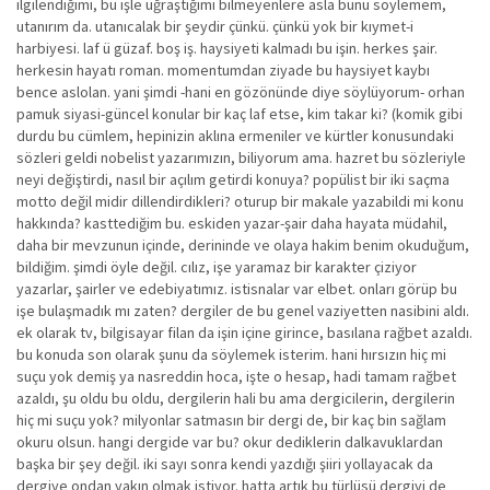
ilgilendiğimi, bu işle uğraştığımı bilmeyenlere asla bunu söylemem,
utanırım da. utanıcalak bir şeydir çünkü. çünkü yok bir kıymet-i
harbiyesi. laf ü güzaf. boş iş. haysiyeti kalmadı bu işin. herkes şair.
herkesin hayatı roman. momentumdan ziyade bu haysiyet kaybı
bence aslolan. yani şimdi -hani en gözönünde diye söylüyorum- orhan
pamuk siyasi-güncel konular bir kaç laf etse, kim takar ki? (komik gibi
durdu bu cümlem, hepinizin aklına ermeniler ve kürtler konusundaki
sözleri geldi nobelist yazarımızın, biliyorum ama. hazret bu sözleriyle
neyi değiştirdi, nasıl bir açılım getirdi konuya? popülist bir iki saçma
motto değil midir dillendirdikleri? oturup bir makale yazabildi mi konu
hakkında? kasttediğim bu. eskiden yazar-şair daha hayata müdahil,
daha bir mevzunun içinde, derininde ve olaya hakim benim okuduğum,
bildiğim. şimdi öyle değil. cılız, işe yaramaz bir karakter çiziyor
yazarlar, şairler ve edebiyatımız. istisnalar var elbet. onları görüp bu
işe bulaşmadık mı zaten? dergiler de bu genel vaziyetten nasibini aldı.
ek olarak tv, bilgisayar filan da işin içine girince, basılana rağbet azaldı.
bu konuda son olarak şunu da söylemek isterim. hani hırsızın hiç mi
suçu yok demiş ya nasreddin hoca, işte o hesap, hadi tamam rağbet
azaldı, şu oldu bu oldu, dergilerin hali bu ama dergicilerin, dergilerin
hiç mi suçu yok? milyonlar satmasın bir dergi de, bir kaç bin sağlam
okuru olsun. hangi dergide var bu? okur dediklerin dalkavuklardan
başka bir şey değil. iki sayı sonra kendi yazdığı şiiri yollayacak da
dergiye ondan yakın olmak istiyor. hatta artık bu türlüsü dergiyi de