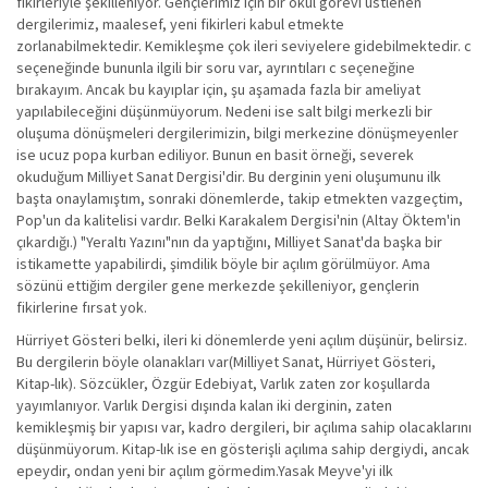
fikirleriyle şekilleniyor. Gençlerimiz için bir okul görevi üstlenen
dergilerimiz, maalesef, yeni fikirleri kabul etmekte
zorlanabilmektedir. Kemikleşme çok ileri seviyelere gidebilmektedir. c
seçeneğinde bununla ilgili bir soru var, ayrıntıları c seçeneğine
bırakayım. Ancak bu kayıplar için, şu aşamada fazla bir ameliyat
yapılabileceğini düşünmüyorum. Nedeni ise salt bilgi merkezli bir
oluşuma dönüşmeleri dergilerimizin, bilgi merkezine dönüşmeyenler
ise ucuz popa kurban ediliyor. Bunun en basit örneği, severek
okuduğum Milliyet Sanat Dergisi'dir. Bu derginin yeni oluşumunu ilk
başta onaylamıştım, sonraki dönemlerde, takip etmekten vazgeçtim,
Pop'un da kalitelisi vardır. Belki Karakalem Dergisi'nin (Altay Öktem'in
çıkardığı.) "Yeraltı Yazını"nın da yaptığını, Milliyet Sanat'da başka bir
istikamette yapabilirdi, şimdilik böyle bir açılım görülmüyor. Ama
sözünü ettiğim dergiler gene merkezde şekilleniyor, gençlerin
fikirlerine fırsat yok.
Hürriyet Gösteri belki, ileri ki dönemlerde yeni açılım düşünür, belirsiz.
Bu dergilerin böyle olanakları var(Milliyet Sanat, Hürriyet Gösteri,
Kitap-lık). Sözcükler, Özgür Edebiyat, Varlık zaten zor koşullarda
yayımlanıyor. Varlık Dergisi dışında kalan iki derginin, zaten
kemikleşmiş bir yapısı var, kadro dergileri, bir açılıma sahip olacaklarını
düşünmüyorum. Kitap-lık ise en gösterişli açılıma sahip dergiydi, ancak
epeydir, ondan yeni bir açılım görmedim.Yasak Meyve'yi ilk