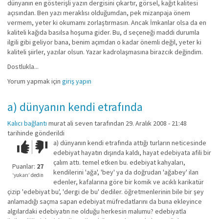
dünyanın en gösterişli yazın dergisini çıkartır, görsel, kağıt kalitesi
açısından. Ben yazı meraklısı olduğumdan, pek mizanpaja önem
vermem, yeter ki okumamı zorlaştırmasın. Ancak İmkanlar olsa da en
kaliteli kağıda basılsa hoşuma gider. Bu, d seçeneği maddi durumla
ilgili gibi geliyor bana, benim açımdan o kadar önemli değil, yeter ki
kaliteli şiirler, yazılar olsun. Yazar kadrolaşmasına birazcık değindim.
Dostlukla...
Yorum yapmak için
giriş yapın
a) dünyanın kendi etrafında
Kalıcı bağlantı
murat ali seven
tarafından 29. Aralık 2008 - 21:48
tarihinde gönderildi
a) dünyanın kendi etrafında attığı turların neticesinde
Çok iyi!
O
edebiyat hayatın dışında kaldı, hayat edebiyata afili bir
kadar
çalım attı. temel etken bu. edebiyat kahyaları,
iyi
Puanlar:
27
kendilerini 'ağa', 'bey' ya da doğrudan 'ağabey' ilan
değil!
‘yukarı’ dedin
edenler, kafalarına göre bir komik ve acıklı karikatür
çizip 'edebiyat bu', 'dergi de bu' dediler. öğretmenlerinin bile bir şey
anlamadığı saçma sapan edebiyat müfredatlarını da buna ekleyince
algılardaki edebiyatın ne olduğu herkesin malumu? edebiyatla