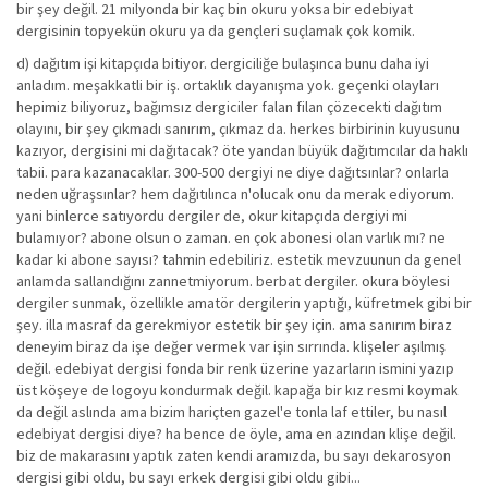
bir şey değil. 21 milyonda bir kaç bin okuru yoksa bir edebiyat
dergisinin topyekün okuru ya da gençleri suçlamak çok komik.
d) dağıtım işi kitapçıda bitiyor. dergiciliğe bulaşınca bunu daha iyi
anladım. meşakkatli bir iş. ortaklık dayanışma yok. geçenki olayları
hepimiz biliyoruz, bağımsız dergiciler falan filan çözecekti dağıtım
olayını, bir şey çıkmadı sanırım, çıkmaz da. herkes birbirinin kuyusunu
kazıyor, dergisini mi dağıtacak? öte yandan büyük dağıtımcılar da haklı
tabii. para kazanacaklar. 300-500 dergiyi ne diye dağıtsınlar? onlarla
neden uğraşsınlar? hem dağıtılınca n'olucak onu da merak ediyorum.
yani binlerce satıyordu dergiler de, okur kitapçıda dergiyi mi
bulamıyor? abone olsun o zaman. en çok abonesi olan varlık mı? ne
kadar ki abone sayısı? tahmin edebiliriz. estetik mevzuunun da genel
anlamda sallandığını zannetmiyorum. berbat dergiler. okura böylesi
dergiler sunmak, özellikle amatör dergilerin yaptığı, küfretmek gibi bir
şey. illa masraf da gerekmiyor estetik bir şey için. ama sanırım biraz
deneyim biraz da işe değer vermek var işin sırrında. klişeler aşılmış
değil. edebiyat dergisi fonda bir renk üzerine yazarların ismini yazıp
üst köşeye de logoyu kondurmak değil. kapağa bir kız resmi koymak
da değil aslında ama bizim hariçten gazel'e tonla laf ettiler, bu nasıl
edebiyat dergisi diye? ha bence de öyle, ama en azından klişe değil.
biz de makarasını yaptık zaten kendi aramızda, bu sayı dekarosyon
dergisi gibi oldu, bu sayı erkek dergisi gibi oldu gibi...