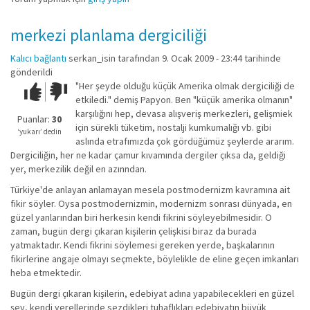
merkezi planlama dergiciliği
Kalıcı bağlantı
serkan_isin
tarafından 9. Ocak 2009 - 23:44 tarihinde
gönderildi
"Her şeyde olduğu küçük Amerika olmak dergiciliği de
Çok iyi!
O
etkiledi." demiş Papyon. Ben "küçük amerika olmanın"
kadar
karşılığını hep, devasa alışveriş merkezleri, gelişmiek
iyi
Puanlar:
30
için sürekli tüketim, nostalji kumkumalığı vb. gibi
değil!
‘yukarı’ dedin
aslında etrafımızda çok gördüğümüz şeylerde ararım.
Dergiciliğin, her ne kadar çamur kıvamında dergiler çıksa da, geldiği
yer, merkezilik değil en azınndan.
Türkiye'de anlayan anlamayan mesela postmodernizm kavramına ait
fikir söyler. Oysa postmodernizmin, modernizm sonrası dünyada, en
güzel yanlarından biri herkesin kendi fikrini söyleyebilmesidir. O
zaman, bugün dergi çıkaran kişilerin çelişkisi biraz da burada
yatmaktadır. Kendi fikrini söylemesi gereken yerde, başkalarının
fikirlerine angaje olmayı seçmekte, böylelikle de eline geçen imkanları
heba etmektedir.
Bugün dergi çıkaran kişilerin, edebiyat adına yapabilecekleri en güzel
şey, kendi yerellerinde sezdikleri tuhaflıkları edebiyatın büyük