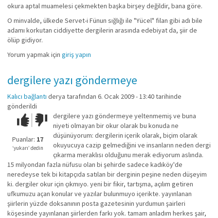
okura aptal muamelesi çekmekten başka birşey değildir, bana göre.
O minvalde, ülkede Servet-i Fünun sığlığı ile "Yücel" filan gibi adı bile
adamı korkutan ciddiyette dergilerin arasında edebiyat da, şiir de
ölüp gidiyor.
Yorum yapmak için
giriş yapın
dergilere yazı göndermeye
Kalıcı bağlantı
derya
tarafından 6. Ocak 2009 - 13:40 tarihinde
gönderildi
dergilere yazı göndermeye yeltenmemiş ve buna
Çok iyi!
O
niyeti olmayan bir okur olarak bu konuda ne
kadar
düşünüyorum: dergilerin içerik olarak, biçim olarak
iyi
Puanlar:
17
okuyucuya cazip gelmediğini ve insanların neden dergi
değil!
‘yukarı’ dedin
çıkarma meraklısı olduğunu merak ediyorum aslında.
15 milyondan fazla nüfusu olan bi şehirde sadece kadıköy'de
neredeyse tek bi kitapçıda satılan bir derginin peşine neden düşeyim
ki. dergiler okur için çıkmıyo. yeni bir fikir, tartışma, açılım getiren
ufkumuzu açan konular ve yazılar bulunmuyo içerikte. yayınlanan
şiirlerin yüzde doksanının posta gazetesinin yurdumun şairleri
köşesinde yayınlanan şiirlerden farkı yok. tamam anladım herkes şair,