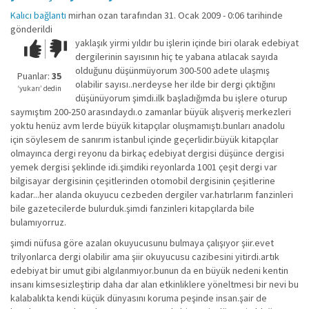
Kalıcı bağlantı
mirhan ozan
tarafından 31. Ocak 2009 - 0:06 tarihinde
gönderildi
yaklaşık yirmi yıldır bu işlerin içinde biri olarak edebiyat
Çok iyi!
O
dergilerinin sayısının hiç te yabana atılacak sayıda
kadar
olduğunu düşünmüyorum 300-500 adete ulaşmış
iyi
Puanlar:
35
olabilir sayısı..nerdeyse her ilde bir dergi çıktığını
değil!
‘yukarı’ dedin
düşünüyorum şimdi.ilk başladığımda bu işlere oturup
saymıştım 200-250 arasındaydı.o zamanlar büyük alışveriş merkezleri
yoktu henüz avm lerde büyük kitapçılar oluşmamıştı.bunları anadolu
için söylesem de sanırım istanbul içinde geçerlidir.büyük kitapçılar
olmayınca dergi reyonu da birkaç edebiyat dergisi düşünce dergisi
yemek dergisi şeklinde idi.şimdiki reyonlarda 1001 çeşit dergi var
bilgisayar dergisinin çeşitlerinden otomobil dergisinin çeşitlerine
kadar...her alanda okuyucu cezbeden dergiler var.hatırlarım fanzinleri
bile gazetecilerde bulurduk.şimdi fanzinleri kitapçılarda bile
bulamıyorruz.
şimdi nüfusa göre azalan okuyucusunu bulmaya çalışıyor şiir.evet
trilyonlarca dergi olabilir ama şiir okuyucusu cazibesini yitirdi.artık
edebiyat bir umut gibi algılanmıyor.bunun da en büyük nedeni kentin
insanı kimsesizleştirip daha dar alan etkinliklere yöneltmesi bir nevi bu
kalabalıkta kendi küçük dünyasını koruma peşinde insan.şair de