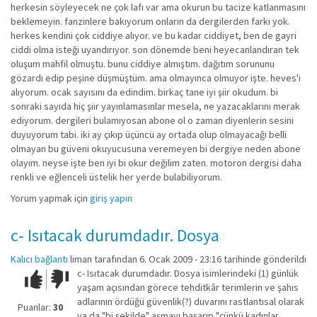
herkesin söyleyecek ne çok lafı var ama okurun bu tacize katlanmasını
beklemeyin. fanzinlere bakıyorum onların da dergilerden farkı yok.
herkes kendini çok ciddiye alıyor. ve bu kadar ciddiyet, ben de gayri
ciddi olma isteği uyandırıyor. son dönemde beni heyecanlandıran tek
oluşum mahfil olmuştu. bunu ciddiye almıştım. dağıtım sorununu
gözardı edip peşine düşmüştüm. ama olmayınca olmuyor işte. heves'i
alıyorum. ocak sayısını da edindim. birkaç tane iyi şiir okudum. bi
sonraki sayıda hiç şiir yayınlamasınlar mesela, ne yazacaklarını merak
ediyorum. dergileri bulamıyosan abone ol o zaman diyenlerin sesini
duyuyorum tabi. iki ay çıkıp üçüncü ay ortada olup olmayacağı belli
olmayan bu güveni okuyucusuna veremeyen bi dergiye neden abone
olayım. neyse işte ben iyi bi okur değilim zaten. motoron dergisi daha
renkli ve eğlenceli üstelik her yerde bulabiliyorum.
Yorum yapmak için
giriş yapın
c- Isıtacak durumdadır. Dosya
Kalıcı bağlantı
liman
tarafından 6. Ocak 2009 - 23:16 tarihinde gönderildi
c- Isıtacak durumdadır. Dosya isimlerindeki (1) günlük
Çok iyi!
O
yaşam açısından görece tehditkâr terimlerin ve şahıs
kadar
adlarının ördüğü güvenlik(?) duvarını rastlantısal olarak
iyi
Puanlar:
30
ya da "bi şekilde" aşmayı başarıp "çünkü kadınlar