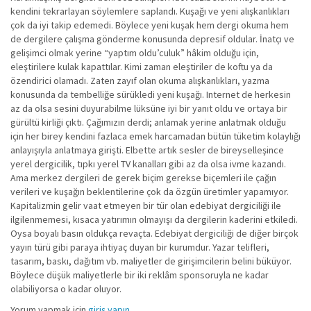
kendini tekrarlayan söylemlere saplandı. Kuşağı ve yeni alışkanlıkları
çok da iyi takip edemedi. Böylece yeni kuşak hem dergi okuma hem
de dergilere çalışma gönderme konusunda depresif oldular. İnatçı ve
gelişimci olmak yerine “yaptım oldu’culuk” hâkim olduğu için,
eleştirilere kulak kapattılar. Kimi zaman eleştiriler de koftu ya da
özendirici olamadı. Zaten zayıf olan okuma alışkanlıkları, yazma
konusunda da tembelliğe sürükledi yeni kuşağı. Internet de herkesin
az da olsa sesini duyurabilme lüksüne iyi bir yanıt oldu ve ortaya bir
gürültü kirliği çıktı. Çağımızın derdi; anlamak yerine anlatmak olduğu
için her birey kendini fazlaca emek harcamadan bütün tüketim kolaylığı
anlayışıyla anlatmaya girişti. Elbette artık sesler de bireyselleşince
yerel dergicilik, tıpkı yerel TV kanalları gibi az da olsa ivme kazandı.
Ama merkez dergileri de gerek biçim gerekse biçemleri ile çağın
verileri ve kuşağın beklentilerine çok da özgün üretimler yapamıyor.
Kapitalizmin gelir vaat etmeyen bir tür olan edebiyat dergiciliği ile
ilgilenmemesi, kısaca yatırımın olmayışı da dergilerin kaderini etkiledi.
Oysa boyalı basın oldukça revaçta. Edebiyat dergiciliği de diğer birçok
yayın türü gibi paraya ihtiyaç duyan bir kurumdur. Yazar telifleri,
tasarım, baskı, dağıtım vb. maliyetler de girişimcilerin belini büküyor.
Böylece düşük maliyetlerle bir iki reklâm sponsoruyla ne kadar
olabiliyorsa o kadar oluyor.
Yorum yapmak için
giriş yapın