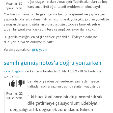
eğer dizge hataları olmasaydı! Tashih sıkıntıları da hoş
iyi
Puanlar:
37
karşılanabilirdi eğer tasnif problemleri olmasaydı!
değil!
‘yukarı’ dedin
Çok haklısın, amatör dergiler gerilla taktiği ile işlemeli ve yapacağını
yapmadan da işi bırakmamalı.. amatör olarak yola çıkıp profesyonelliğe
yanaşan dergiler dağdan inip durdurduğu otobüse binerek şehre
giden bir gerillaya (kasketini ters çevirip) benziyor daha çok..
Bu gerilla taktiğini en iyi şiir siteleri yapabilir .. Öyleyse daha ne
duruyoruz? ya da duruyor muyuz?
Yorum yapmak için
giriş yapın
semih gümüş notos'a doğru yontarken
Kalıcı bağlantı
serkan_isin
tarafından 1. Mart 2009 - 18:07 tarihinde
gönderildi
ben de birşeyden bahsedecek zannettim, geçen
Çok iyi!
O
haftadan sonra yazının başında şunları yazdığında:
kadar
iyi
Puanlar:
22
"İki buçuk yıl önce bir düşüncemi sık sık
değil!
‘yukarı’ dedin
dile getirmeye çalışıyordum: Edebiyat
dergiciliği artık değişmek zorundadır. Bilinen