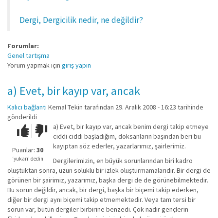
Dergi, Dergicilik nedir, ne değildir?
Forumlar:
Genel tartışma
Yorum yapmak için
giriş yapın
a) Evet, bir kayıp var, ancak
Kalıcı bağlantı
Kemal Tekin
tarafından 29. Aralık 2008 - 16:23 tarihinde
gönderildi
a) Evet, bir kayıp var, ancak benim dergi takip etmeye
Çok iyi!
O
ciddi ciddi başladığım, doksanların başından beri bu
kadar
kayıptan söz ederler, yazarlarımız, şairlerimiz.
iyi
Puanlar:
30
değil!
‘yukarı’ dedin
Dergilerimizin, en büyük sorunlarından biri kadro
oluştuktan sonra, uzun soluklu bir izlek oluşturmamalarıdır. Bir dergi de
görünen bir şairimiz, yazarımız, başka dergi de de görünebilmektedir.
Bu sorun değildir, ancak, bir dergi, başka bir biçemi takip ederken,
diğer bir dergi aynı biçemi takip etmemektedir. Veya tam tersi bir
sorun var, bütün dergiler birbirine benzedi. Çok nadir gençlerin