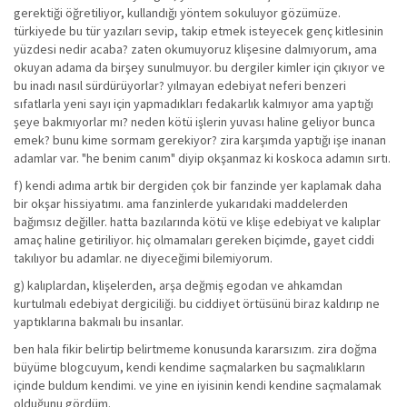
gerektiği öğretiliyor, kullandığı yöntem sokuluyor gözümüze.
türkiyede bu tür yazıları sevip, takip etmek isteyecek genç kitlesinin
yüzdesi nedir acaba? zaten okumuyoruz klişesine dalmıyorum, ama
okuyan adama da birşey sunulmuyor. bu dergiler kimler için çıkıyor ve
bu inadı nasıl sürdürüyorlar? yılmayan edebiyat neferi benzeri
sıfatlarla yeni sayı için yapmadıkları fedakarlık kalmıyor ama yaptığı
şeye bakmıyorlar mı? neden kötü işlerin yuvası haline geliyor bunca
emek? bunu kime sormam gerekiyor? zira karşımda yaptığı işe inanan
adamlar var. "he benim canım" diyip okşanmaz ki koskoca adamın sırtı.
f) kendi adıma artık bir dergiden çok bir fanzinde yer kaplamak daha
bir okşar hissiyatımı. ama fanzinlerde yukarıdaki maddelerden
bağımsız değiller. hatta bazılarında kötü ve klişe edebiyat ve kalıplar
amaç haline getiriliyor. hiç olmamaları gereken biçimde, gayet ciddi
takılıyor bu adamlar. ne diyeceğimi bilemiyorum.
g) kalıplardan, klişelerden, arşa değmiş egodan ve ahkamdan
kurtulmalı edebiyat dergiciliği. bu ciddiyet örtüsünü biraz kaldırıp ne
yaptıklarına bakmalı bu insanlar.
ben hala fikir belirtip belirtmeme konusunda kararsızım. zira doğma
büyüme blogcuyum, kendi kendime saçmalarken bu saçmalıkların
içinde buldum kendimi. ve yine en iyisinin kendi kendine saçmalamak
olduğunu gördüm.