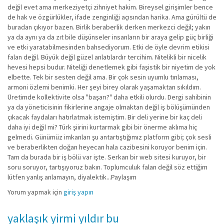
değil evet ama merkeziyetçi zihniyet hakim. Bireysel girişimler bence
de hak ve özgürlükler, ifade zenginliği açısından harika. Ama gürültü de
buradan çıkıyor bazen. Birlik beraberlik derken merkezci değil; yakın
ya da aynı ya da zıt bile düşünseler insanların bir araya gelip güç birliği
ve etki yaratabilmesinden bahsediyorum. Etki de öyle devrim etikisi
falan değil. Büyük değil güzel anlatılardır tercihim. Nitelikli bir nicelik
hevesi hepsi budur. Niteliği denetlemek gibi faşistik bir niyetim de yok
elbette. Tek bir sesten değil ama. Bir çok sesin uyumlu tınlaması,
armoni özlemi benimki. Her şeyi birey olarak yaşamaktan sıkıldım.
Üretimde kollektivite olsa "başarı?" daha etkili olurdu. Dergi sahibinin
ya da yöneticisinin fikirlerine angaje olmaktan değil iş bölüşümünden
çıkacak faydaları hatırlatmak istemiştim. Bir deli yerine bir kaç deli
daha iyi değil mi? Türk şiirini kurtarmak gibi bir önerme aklıma hiç
gelmedi. Günümüz imkanları şu antartıştığımız platform gibi; çok sesli
ve beraberlikten doğan heyecan hala cazibesini koruyor benim için.
Tam da burada bir iş bölü var işte. Serkan bir web sitesi kuruyor, bir
soru soruyor, tartışıyoruz bakın. Toplumculuk falan değil söz ettiğim
lütfen yanlış anlamayın, diyalektik...Paylaşım
Yorum yapmak için
giriş yapın
yaklaşık yirmi yıldır bu