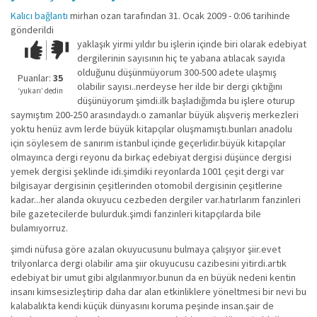
Kalıcı bağlantı
mirhan ozan
tarafından 31. Ocak 2009 - 0:06 tarihinde
gönderildi
yaklaşık yirmi yıldır bu işlerin içinde biri olarak edebiyat
Çok iyi!
O
dergilerinin sayısının hiç te yabana atılacak sayıda
kadar
olduğunu düşünmüyorum 300-500 adete ulaşmış
iyi
Puanlar:
35
olabilir sayısı..nerdeyse her ilde bir dergi çıktığını
değil!
‘yukarı’ dedin
düşünüyorum şimdi.ilk başladığımda bu işlere oturup
saymıştım 200-250 arasındaydı.o zamanlar büyük alışveriş merkezleri
yoktu henüz avm lerde büyük kitapçılar oluşmamıştı.bunları anadolu
için söylesem de sanırım istanbul içinde geçerlidir.büyük kitapçılar
olmayınca dergi reyonu da birkaç edebiyat dergisi düşünce dergisi
yemek dergisi şeklinde idi.şimdiki reyonlarda 1001 çeşit dergi var
bilgisayar dergisinin çeşitlerinden otomobil dergisinin çeşitlerine
kadar...her alanda okuyucu cezbeden dergiler var.hatırlarım fanzinleri
bile gazetecilerde bulurduk.şimdi fanzinleri kitapçılarda bile
bulamıyorruz.
şimdi nüfusa göre azalan okuyucusunu bulmaya çalışıyor şiir.evet
trilyonlarca dergi olabilir ama şiir okuyucusu cazibesini yitirdi.artık
edebiyat bir umut gibi algılanmıyor.bunun da en büyük nedeni kentin
insanı kimsesizleştirip daha dar alan etkinliklere yöneltmesi bir nevi bu
kalabalıkta kendi küçük dünyasını koruma peşinde insan.şair de