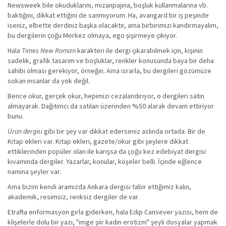
Newsweek bile okuduklarını, mizanpajına, boşluk kullanmalarına vb.
baktığını, dikkat ettiğini de sanmıyorum. Ha, avangard bir iş peşinde
iseniz, elbette derdiniz başka olacaktır, ama birbirimizi kandırmayalım,
bu dergilerin çoğu Merkez olmaya, ego şişirmeye çıkıyor.
Hala
Times New Roman
karakteri ile dergi çıkarabilmek için, kişinin
sadelik, grafik tasarım ve boşluklar, renkler konusunda baya bir deha
sahibi olması gerekiyor, örneğin. Ama ısrarla, bu dergileri gözümüze
sokan insanlar da yok değil.
Bence okur, gerçek okur, hepimizi cezalandırıyor, o dergileri satın
almayarak. Dağıtımcı da satılan üzerinden %50 alarak devam ettiriyor
bunu.
Ürün dergisi
gibi bir şey var dikkat ederseniz aslında ortada. Bir de
Kitap ekleri var. Kitap ekleri, gazete/okur gibi şeylere dikkat
ettiklerinden popüler olan ile karışsa da çoğu kez edebiyat dergisi
kıvamında dergiler. Yazarlar, konular, köşeler belli. İçinde eğlence
namına şeyler var.
Ama bizim kendi aramızda Ankara dergisi tabir ettiğimiz kalın,
akademik, resimsiz, renksiz dergiler de var.
Etrafta enformasyon gırla giderken, hala Edip Cansever yazısı, hem de
klişelerle dolu bir yazı, "imge şiir kadın erotizm" şeyli dosyalar yapmak