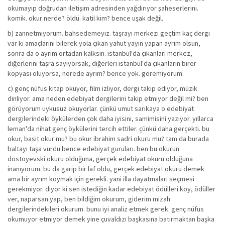
okumayıp doğrudan iletişim adresinden yağdırıyor şaheserlerini.
komik. okur nerde? öldü. katil kim? bence uşak değil.
b) zannetmiyorum. bahsedemeyiz. taşrayı merkezi geçtim kaç dergi
var ki amaçlarını bilerek yola çıkan yahut yayın yapan ayrım olsun,
sonra da o ayrım ortadan kalksın. istanbul'da çıkanları merkez,
diğerlerini taşra sayıyorsak, diğerleri istanbul'da çıkanların birer
kopyası oluyorsa, nerede ayrım? bence yok. göremiyorum.
c) genç nüfus kitap okuyor, film izliyor, dergi takip ediyor, müzik
dinliyor. ama neden edebiyat dergilerini takip etmiyor değil mi? ben
görüyorum uykusuz okuyorlar. çünkü umut sarıkaya o edebiyat
dergilerindeki öykülerden çok daha iyisini, samimisini yazıyor. yıllarca
leman'da nihat genç öykülerini tercih ettiler. çünkü daha gerçekti. bu
okur, basit okur mu? bu okur ibrahim sadri okuru mu? tam da burada
baltayı taşa vurdu bence edebiyat guruları. ben bu okurun
dostoyevski okuru olduğuna, gerçek edebiyat okuru olduğuna
inanıyorum. bu da garip bir laf oldu, gerçek edebiyat okuru demek
ama bir ayrım koymak için gerekli. yani illa dayatmaları seçmesi
gerekmiyor. diyor ki sen istediğin kadar edebiyat ödülleri koy, ödüller
ver, naparsan yap, ben bildiğim okurum, giderim mizah
dergilerindekileri okurum. bunu iyi analiz etmek gerek. genç nüfus
okumuyor etmiyor demek yine çuvaldızı başkasına batırmaktan başka