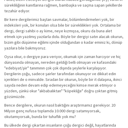
sürekliliğinin kanıtlarına rağmen, bambaşka ve saçma sapan şekillerde
tezahür ediyor.
Bir kere dergilerimiz baştan savmalar, bölümlendirmeleri yok, bir
indeksleri yok, bir konuları olsa bile bir süreklilikleri yok. Ortalama bir
dergi, dergi sahibi o ay kime, neye kızmışsa, okuru da buna alet
etmek için yazılmış yazılarla dolu. Böyle bir dergiyi satın alacak okurun,
bizim gibi düşünme eğilimi içinde olduğundan o kadar eminiz ki, dönüp
yazılara bile bakmıyoruz.
Oysa okur, o dergiye para veriyor, okumak için zaman harcıyor ve hiç
dünyasında olmayan, nereden geldiği belli olmayan ve kafasındaki
"edebiyat/şiir" tanımının çok çok dışında şeylerle karşılaşıyor.
Dergilerin çoğu, sadece şairler tarafından okunuyor ve dikkat edin
içerikleri de o minvalde. Sıradan bir okurun, böyle bir it dalaşına, ikinci
sayıda neden devam edip edemeyeceğini kimse merak etmiyor o
yüzden, çünkü okur "akbabalıktan" "köpekliğe" doğru çoktan gitmiş
gözümüzde.
Bence dergilere, okurun nasıl baktığını araştırmamız gerekiyor. 20
Milyon genç nufusa toplamda 10.000 dergi satamıyorsak,
okutamıyorsak, bunda bir tuhaflık yok mu?
Bu ülkede dergi çıkartan insanların çoğu dergici değil, hayatlarında