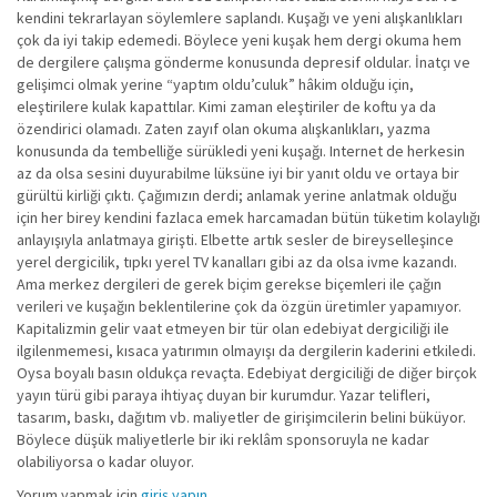
kendini tekrarlayan söylemlere saplandı. Kuşağı ve yeni alışkanlıkları
çok da iyi takip edemedi. Böylece yeni kuşak hem dergi okuma hem
de dergilere çalışma gönderme konusunda depresif oldular. İnatçı ve
gelişimci olmak yerine “yaptım oldu’culuk” hâkim olduğu için,
eleştirilere kulak kapattılar. Kimi zaman eleştiriler de koftu ya da
özendirici olamadı. Zaten zayıf olan okuma alışkanlıkları, yazma
konusunda da tembelliğe sürükledi yeni kuşağı. Internet de herkesin
az da olsa sesini duyurabilme lüksüne iyi bir yanıt oldu ve ortaya bir
gürültü kirliği çıktı. Çağımızın derdi; anlamak yerine anlatmak olduğu
için her birey kendini fazlaca emek harcamadan bütün tüketim kolaylığı
anlayışıyla anlatmaya girişti. Elbette artık sesler de bireyselleşince
yerel dergicilik, tıpkı yerel TV kanalları gibi az da olsa ivme kazandı.
Ama merkez dergileri de gerek biçim gerekse biçemleri ile çağın
verileri ve kuşağın beklentilerine çok da özgün üretimler yapamıyor.
Kapitalizmin gelir vaat etmeyen bir tür olan edebiyat dergiciliği ile
ilgilenmemesi, kısaca yatırımın olmayışı da dergilerin kaderini etkiledi.
Oysa boyalı basın oldukça revaçta. Edebiyat dergiciliği de diğer birçok
yayın türü gibi paraya ihtiyaç duyan bir kurumdur. Yazar telifleri,
tasarım, baskı, dağıtım vb. maliyetler de girişimcilerin belini büküyor.
Böylece düşük maliyetlerle bir iki reklâm sponsoruyla ne kadar
olabiliyorsa o kadar oluyor.
Yorum yapmak için
giriş yapın