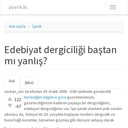
Ana içeriğe atla
pöetikâs
Toggle
navigati
Ana sayfa
İçerik
Edebiyat dergiciliği baştan
mı yanlış?
Bak
(etkin
Birincil sekmeler
(bkz)
sekme)
serkan_isin
tarafından 29. Aralık 2008 - 0:08 tarihinde gönderildi
Derlediğim bilgilere göre
gazetelerimizin,
Çok iyi!
122
gazeteciliğimizin kaderini paylaşa bir dergiciliğimiz,
O kadar
-67
edebiyat dergiciliğimiz var. İşin içinde olanların pek sesleri
iyi değil!
çıkmasa da, Türkiye'de 20. yüzyılda başlayan modern dergicilik ve
buna bağlı kurumlar, tamamen göçmüş gibi duruyor anlayış olarak.