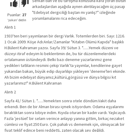
Serkan'dan ve bu tartışma konusuna kafa yoran bütün
Çok iyi!
O
arkadaşlardan aşağıda aynen alıntılayacağım üç pasajı
kadar
"Edebiyat dergiciliği baştan mı yanlış?" izleğinde
iyi
Puanlar:
27
yorumlamalarını rica edeceğim.
değil!
‘yukarı’ dedin
Alıntı 1
1933'ten beri yayımlanan bir dergi Varlık. Totemlerden biri. Sayı: 1216.
1 Ocak 2009. Köşe Adı:Anlar/Zamanlar "Kitabın Ölümü Kapıda" başlıklı
H.Bülent Kahraman yazısı. Sayfa 39/ Sütun 3. ".......Yemek düzeni ve
düzeyi itiraf edeyim ki beklentimin de, bu tür düzenlemelerdeki
ortalamanın üstündeydi. Belki bazı deneme yazarlarımız gene
yedikleri tatlıların resmini çekip Varlık'ta yayımlar, kendilerine gayet
yukarıdan bakan, büyük edip duyarlılıpı yükleyen 'deneme'leri ekinde.
Ah bizim edebiyat dünyamız,kültürü,görgüsü ve dünya bilgisi kıt
yazarlarımız!" H.Bülent Kahraman
Alıntı 2
Sayfa 41/ Sütun 1. ".......Yemekten sonra otele döndüm.Vakit daha
erkendi. Ben de bir Alman birası içmek istiyordum. Odama eşyalarımı
bıraktıktan sonra lobiye indim. Kıyıda oturan bir kadın vardı. Yaşlıcaydı.
Fazla 'jestüel' bir selam verince anlayıp yanına gittim, birkaç nezaket
cümlesi ve fiyat:250 Euro. Çok pahalı vs dememek için, olmayacak bir
fiyat teklif edince beni reddetti, zaten olacak şey değildi.