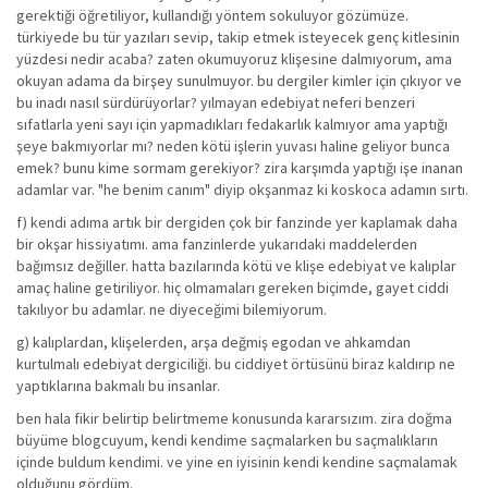
gerektiği öğretiliyor, kullandığı yöntem sokuluyor gözümüze.
türkiyede bu tür yazıları sevip, takip etmek isteyecek genç kitlesinin
yüzdesi nedir acaba? zaten okumuyoruz klişesine dalmıyorum, ama
okuyan adama da birşey sunulmuyor. bu dergiler kimler için çıkıyor ve
bu inadı nasıl sürdürüyorlar? yılmayan edebiyat neferi benzeri
sıfatlarla yeni sayı için yapmadıkları fedakarlık kalmıyor ama yaptığı
şeye bakmıyorlar mı? neden kötü işlerin yuvası haline geliyor bunca
emek? bunu kime sormam gerekiyor? zira karşımda yaptığı işe inanan
adamlar var. "he benim canım" diyip okşanmaz ki koskoca adamın sırtı.
f) kendi adıma artık bir dergiden çok bir fanzinde yer kaplamak daha
bir okşar hissiyatımı. ama fanzinlerde yukarıdaki maddelerden
bağımsız değiller. hatta bazılarında kötü ve klişe edebiyat ve kalıplar
amaç haline getiriliyor. hiç olmamaları gereken biçimde, gayet ciddi
takılıyor bu adamlar. ne diyeceğimi bilemiyorum.
g) kalıplardan, klişelerden, arşa değmiş egodan ve ahkamdan
kurtulmalı edebiyat dergiciliği. bu ciddiyet örtüsünü biraz kaldırıp ne
yaptıklarına bakmalı bu insanlar.
ben hala fikir belirtip belirtmeme konusunda kararsızım. zira doğma
büyüme blogcuyum, kendi kendime saçmalarken bu saçmalıkların
içinde buldum kendimi. ve yine en iyisinin kendi kendine saçmalamak
olduğunu gördüm.