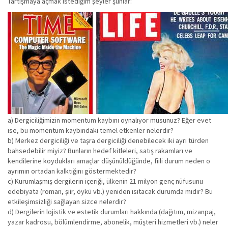
Tartışmaya açmak istediğim şeyler şunlar:
a) Dergiciliğimizin momentum kaybını oynalıyor musunuz? Eğer evet
ise, bu momentum kaybındaki temel etkenler nelerdir?
b) Merkez dergiciliği ve taşra dergiciliği denebilecek iki ayrı türden
bahsedebilir miyiz? Bunların hedef kitleleri, satış rakamları ve
kendilerine koydukları amaçlar düşünüldüğünde, fiili durum neden o
ayrımın ortadan kalktığını göstermektedir?
c) Kurumlaşmış dergilerin içeriği, ülkenin 21 milyon genç nüfusunu
edebiyata (roman, şiir, öykü vb.) yeniden ısıtacak durumda mıdır? Bu
etkileşimsizliği sağlayan sizce nelerdir?
d) Dergilerin lojistik ve estetik durumları hakkında (dağıtım, mizanpaj,
yazar kadrosu, bölümlendirme, abonelik, müşteri hizmetleri vb.) neler