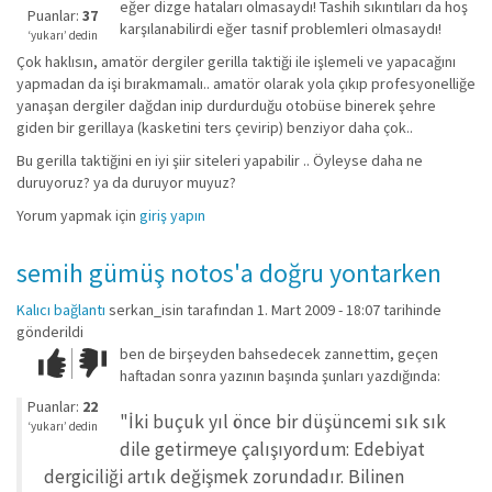
eğer dizge hataları olmasaydı! Tashih sıkıntıları da hoş
iyi
Puanlar:
37
karşılanabilirdi eğer tasnif problemleri olmasaydı!
değil!
‘yukarı’ dedin
Çok haklısın, amatör dergiler gerilla taktiği ile işlemeli ve yapacağını
yapmadan da işi bırakmamalı.. amatör olarak yola çıkıp profesyonelliğe
yanaşan dergiler dağdan inip durdurduğu otobüse binerek şehre
giden bir gerillaya (kasketini ters çevirip) benziyor daha çok..
Bu gerilla taktiğini en iyi şiir siteleri yapabilir .. Öyleyse daha ne
duruyoruz? ya da duruyor muyuz?
Yorum yapmak için
giriş yapın
semih gümüş notos'a doğru yontarken
Kalıcı bağlantı
serkan_isin
tarafından 1. Mart 2009 - 18:07 tarihinde
gönderildi
ben de birşeyden bahsedecek zannettim, geçen
Çok iyi!
O
haftadan sonra yazının başında şunları yazdığında:
kadar
iyi
Puanlar:
22
"İki buçuk yıl önce bir düşüncemi sık sık
değil!
‘yukarı’ dedin
dile getirmeye çalışıyordum: Edebiyat
dergiciliği artık değişmek zorundadır. Bilinen