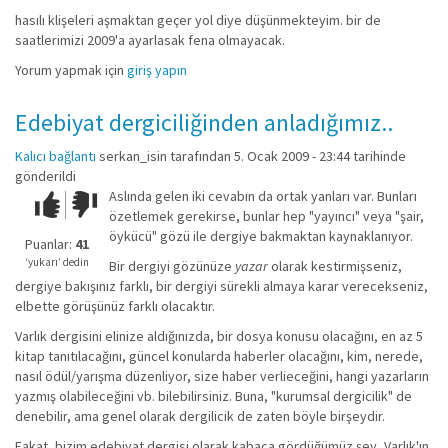
hasılı klişeleri aşmaktan geçer yol diye düşünmekteyim. bir de
saatlerimizi 2009'a ayarlasak fena olmayacak.
Yorum yapmak için
giriş yapın
Edebiyat dergiciliğinden anladığımız..
Kalıcı bağlantı
serkan_isin
tarafından 5. Ocak 2009 - 23:44 tarihinde
gönderildi
Aslında gelen iki cevabın da ortak yanları var. Bunları
Çok iyi!
O
özetlemek gerekirse, bunlar hep "yayıncı" veya "şair,
kadar
öykücü" gözü ile dergiye bakmaktan kaynaklanıyor.
iyi
Puanlar:
41
değil!
‘yukarı’ dedin
Bir dergiyi gözünüze
yazar
olarak kestirmişseniz,
dergiye bakışınız farklı, bir dergiyi sürekli almaya karar verecekseniz,
elbette görüşünüz farklı olacaktır.
Varlık dergisini elinize aldığınızda, bir dosya konusu olacağını, en az 5
kitap tanıtılacağını, güncel konularda haberler olacağını, kim, nerede,
nasıl ödül/yarışma düzenliyor, size haber verlieceğini, hangi yazarların
yazmış olabileceğini vb. bilebilirsiniz. Buna, "kurumsal dergicilik" de
denebilir, ama genel olarak dergilicik de zaten böyle birşeydir.
Fakat, bizim edebiyat dergisi olarak kabaca gördüğümüz şey, Varlık'ın