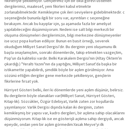
fikirleriyle şekilleniyor. Gençlerimiz için bir okul görevi üstlenen
dergilerimiz, maalesef, yeni fikirleri kabul etmekte
zorlanabilmektedir. Kemikleşme çok ileri seviyelere gidebilmektedir. c
seçeneğinde bununla ilgili bir soru var, ayrıntıları c seçeneğine
bırakayım. Ancak bu kayıplar için, şu aşamada fazla bir ameliyat
yapılabileceğini düşünmüyorum. Nedeni ise salt bilgi merkezli bir
oluşuma dönüşmeleri dergilerimizin, bilgi merkezine dönüşmeyenler
ise ucuz popa kurban ediliyor. Bunun en basit örneği, severek
okuduğum Milliyet Sanat Dergisi'dir. Bu derginin yeni oluşumunu ilk
başta onaylamıştım, sonraki dönemlerde, takip etmekten vazgeçtim,
Pop'un da kalitelisi vardır. Belki Karakalem Dergisi'nin (Altay Öktem'in
çıkardığı.) "Yeraltı Yazını"nın da yaptığını, Milliyet Sanat'da başka bir
istikamette yapabilirdi, şimdilik böyle bir açılım görülmüyor. Ama
sözünü ettiğim dergiler gene merkezde şekilleniyor, gençlerin
fikirlerine fırsat yok.
Hürriyet Gösteri belki, ileri ki dönemlerde yeni açılım düşünür, belirsiz.
Bu dergilerin böyle olanakları var(Milliyet Sanat, Hürriyet Gösteri,
Kitap-lık). Sözcükler, Özgür Edebiyat, Varlık zaten zor koşullarda
yayımlanıyor. Varlık Dergisi dışında kalan iki derginin, zaten
kemikleşmiş bir yapısı var, kadro dergileri, bir açılıma sahip olacaklarını
düşünmüyorum. Kitap-lık ise en gösterişli açılıma sahip dergiydi, ancak
epeydir, ondan yeni bir açılım görmedim.Yasak Meyve'yi ilk