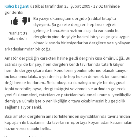
Kalıcı bağlantı
üstübal
tarafından 25. Şubat 2009 - 17:02 tarihinde
gönderildi
Bu yazıyı okumuştum dergide (radikal kitap'ta
Çok iyi!
O
diyeyim).. Şu gazete dergileri hep biraz eğreti
kadar
gelmiştir bana..Ama hızlı bir akışı da var sanki bu
iyi
Puanlar:
37
dergilerin yine de şöyle hacimli bir yazı için çok uygun
değil!
‘yukarı’ dedin
olmadıklarında birleşiyorlar bu dergilere yazı yollayan
arkadaşlarımdan bir çoğu..
Amatör dergiciliğin karakteri haline geldi derginin kısa ömürlülüğü.. Bu
aslında iyi de bir şey, hem dergileri kendi tavırlarında tutarlı kılıyor
hem de dergiyi çıkaranların kendilerini yenilemelerine olanak tanıyor
bu kısa ömürlülük.. o yüzden hiç de hep hüzün denecek bir konumda
değil bence bu durum.. Belki okuyucu ilk bakışta böyle bir duygusal
tepki verebilir; oysa, dergi takipçisi sevinmeli ve ardından gelecek
yeni filizlenmeleri, çatırtıları ve patırtıları beklemeli umutla.. yenilikçilik
demiş ya Gümüş işte o yenilikçiliğin ortaya çıkabilmesini bu geçicilik
sağlama alıyor sanki.
Bazı amatör dergilerin amatörlüklerinden sıyrıldıklarında tavırlarından
kopuşları ile bazılarının da tavırlarını hiç ortaya koyamadan kapanmaları
hüzün verici olabilir belki..