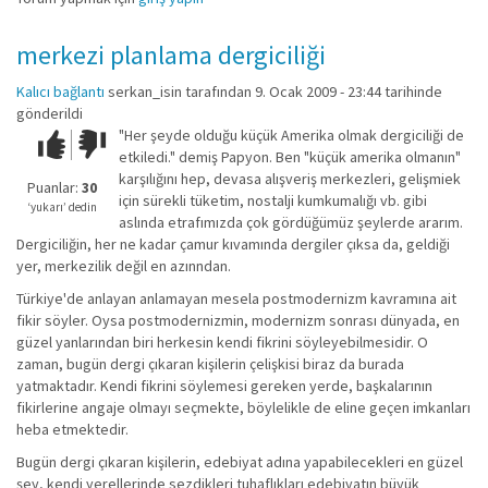
merkezi planlama dergiciliği
Kalıcı bağlantı
serkan_isin
tarafından 9. Ocak 2009 - 23:44 tarihinde
gönderildi
"Her şeyde olduğu küçük Amerika olmak dergiciliği de
Çok iyi!
O
etkiledi." demiş Papyon. Ben "küçük amerika olmanın"
kadar
karşılığını hep, devasa alışveriş merkezleri, gelişmiek
iyi
Puanlar:
30
için sürekli tüketim, nostalji kumkumalığı vb. gibi
değil!
‘yukarı’ dedin
aslında etrafımızda çok gördüğümüz şeylerde ararım.
Dergiciliğin, her ne kadar çamur kıvamında dergiler çıksa da, geldiği
yer, merkezilik değil en azınndan.
Türkiye'de anlayan anlamayan mesela postmodernizm kavramına ait
fikir söyler. Oysa postmodernizmin, modernizm sonrası dünyada, en
güzel yanlarından biri herkesin kendi fikrini söyleyebilmesidir. O
zaman, bugün dergi çıkaran kişilerin çelişkisi biraz da burada
yatmaktadır. Kendi fikrini söylemesi gereken yerde, başkalarının
fikirlerine angaje olmayı seçmekte, böylelikle de eline geçen imkanları
heba etmektedir.
Bugün dergi çıkaran kişilerin, edebiyat adına yapabilecekleri en güzel
şey, kendi yerellerinde sezdikleri tuhaflıkları edebiyatın büyük