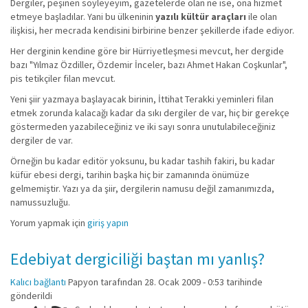
Dergiler, peşinen söyleyeyim, gazetelerde olan ne ise, ona hizmet
etmeye başladılar. Yani bu ülkeninin
yazılı kültür araçları
ile olan
ilişkisi, her mecrada kendisini birbirine benzer şekillerde ifade ediyor.
Her derginin kendine göre bir Hürriyetleşmesi mevcut, her dergide
bazı "Yılmaz Özdiller, Özdemir İnceler, bazı Ahmet Hakan Coşkunlar",
pis tetikçiler filan mevcut.
Yeni şiir yazmaya başlayacak birinin, İttihat Terakki yeminleri filan
etmek zorunda kalacağı kadar da sıkı dergiler de var, hiç bir gerekçe
göstermeden yazabileceğiniz ve iki sayı sonra unutulabileceğiniz
dergiler de var.
Örneğin bu kadar editör yoksunu, bu kadar tashih fakiri, bu kadar
küfür ebesi dergi, tarihin başka hiç bir zamanında önümüze
gelmemiştir. Yazı ya da şiir, dergilerin namusu değil zamanımızda,
namussuzluğu.
Yorum yapmak için
giriş yapın
Edebiyat dergiciliği baştan mı yanlış?
Kalıcı bağlantı
Papyon
tarafından 28. Ocak 2009 - 0:53 tarihinde
gönderildi