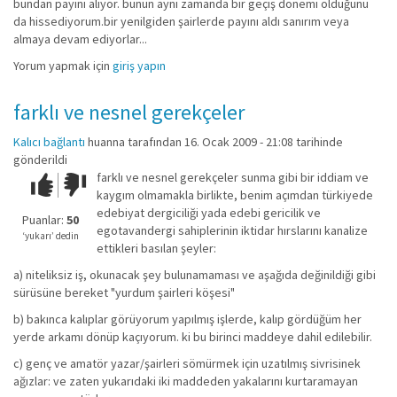
bundan payını alıyor. bunun aynı zamanda bir geçiş dönemi olduğunu
da hissediyorum.bir yenilgiden şairlerde payını aldı sanırım veya
almaya devam ediyorlar...
Yorum yapmak için
giriş yapın
farklı ve nesnel gerekçeler
Kalıcı bağlantı
huanna
tarafından 16. Ocak 2009 - 21:08 tarihinde
gönderildi
farklı ve nesnel gerekçeler sunma gibi bir iddiam ve
Çok iyi!
O
kaygım olmamakla birlikte, benim açımdan türkiyede
kadar
edebiyat dergiciliği yada edebi gericilik ve
iyi
Puanlar:
50
egotavandergi sahiplerinin iktidar hırslarını kanalize
değil!
‘yukarı’ dedin
ettikleri basılan şeyler:
a) niteliksiz iş, okunacak şey bulunamaması ve aşağıda değinildiği gibi
sürüsüne bereket "yurdum şairleri köşesi"
b) bakınca kalıplar görüyorum yapılmış işlerde, kalıp gördüğüm her
yerde arkamı dönüp kaçıyorum. ki bu birinci maddeye dahil edilebilir.
c) genç ve amatör yazar/şairleri sömürmek için uzatılmış sivrisinek
ağızlar: ve zaten yukarıdaki iki maddeden yakalarını kurtaramayan