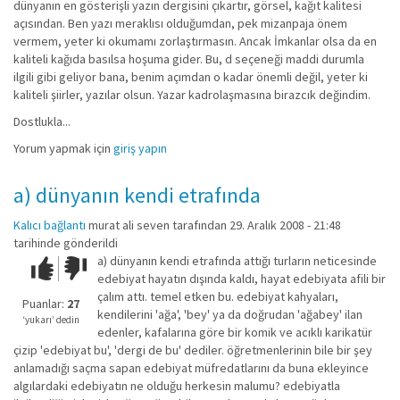
dünyanın en gösterişli yazın dergisini çıkartır, görsel, kağıt kalitesi
açısından. Ben yazı meraklısı olduğumdan, pek mizanpaja önem
vermem, yeter ki okumamı zorlaştırmasın. Ancak İmkanlar olsa da en
kaliteli kağıda basılsa hoşuma gider. Bu, d seçeneği maddi durumla
ilgili gibi geliyor bana, benim açımdan o kadar önemli değil, yeter ki
kaliteli şiirler, yazılar olsun. Yazar kadrolaşmasına birazcık değindim.
Dostlukla...
Yorum yapmak için
giriş yapın
a) dünyanın kendi etrafında
Kalıcı bağlantı
murat ali seven
tarafından 29. Aralık 2008 - 21:48
tarihinde gönderildi
a) dünyanın kendi etrafında attığı turların neticesinde
Çok iyi!
O
edebiyat hayatın dışında kaldı, hayat edebiyata afili bir
kadar
çalım attı. temel etken bu. edebiyat kahyaları,
iyi
Puanlar:
27
kendilerini 'ağa', 'bey' ya da doğrudan 'ağabey' ilan
değil!
‘yukarı’ dedin
edenler, kafalarına göre bir komik ve acıklı karikatür
çizip 'edebiyat bu', 'dergi de bu' dediler. öğretmenlerinin bile bir şey
anlamadığı saçma sapan edebiyat müfredatlarını da buna ekleyince
algılardaki edebiyatın ne olduğu herkesin malumu? edebiyatla