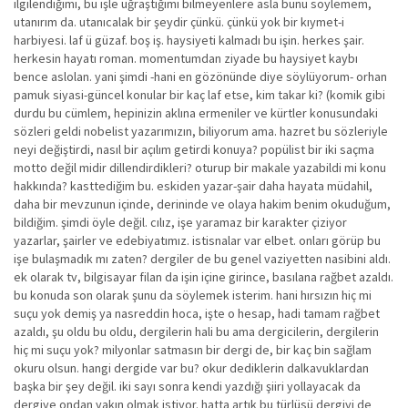
ilgilendiğimi, bu işle uğraştığımı bilmeyenlere asla bunu söylemem,
utanırım da. utanıcalak bir şeydir çünkü. çünkü yok bir kıymet-i
harbiyesi. laf ü güzaf. boş iş. haysiyeti kalmadı bu işin. herkes şair.
herkesin hayatı roman. momentumdan ziyade bu haysiyet kaybı
bence aslolan. yani şimdi -hani en gözönünde diye söylüyorum- orhan
pamuk siyasi-güncel konular bir kaç laf etse, kim takar ki? (komik gibi
durdu bu cümlem, hepinizin aklına ermeniler ve kürtler konusundaki
sözleri geldi nobelist yazarımızın, biliyorum ama. hazret bu sözleriyle
neyi değiştirdi, nasıl bir açılım getirdi konuya? popülist bir iki saçma
motto değil midir dillendirdikleri? oturup bir makale yazabildi mi konu
hakkında? kasttediğim bu. eskiden yazar-şair daha hayata müdahil,
daha bir mevzunun içinde, derininde ve olaya hakim benim okuduğum,
bildiğim. şimdi öyle değil. cılız, işe yaramaz bir karakter çiziyor
yazarlar, şairler ve edebiyatımız. istisnalar var elbet. onları görüp bu
işe bulaşmadık mı zaten? dergiler de bu genel vaziyetten nasibini aldı.
ek olarak tv, bilgisayar filan da işin içine girince, basılana rağbet azaldı.
bu konuda son olarak şunu da söylemek isterim. hani hırsızın hiç mi
suçu yok demiş ya nasreddin hoca, işte o hesap, hadi tamam rağbet
azaldı, şu oldu bu oldu, dergilerin hali bu ama dergicilerin, dergilerin
hiç mi suçu yok? milyonlar satmasın bir dergi de, bir kaç bin sağlam
okuru olsun. hangi dergide var bu? okur dediklerin dalkavuklardan
başka bir şey değil. iki sayı sonra kendi yazdığı şiiri yollayacak da
dergiye ondan yakın olmak istiyor. hatta artık bu türlüsü dergiyi de