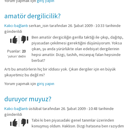
Yorum yapmak için
giriş yapın
amatör dergilicilik?
Kalıcı bağlantı
serkan_isin
tarafından 26. Şubat 2009 - 10:33 tarihinde
gönderildi
Ben amatör dergiciliğin gerilla taktiği ile çıkıp, dağıtıp,
Çok iyi!
O
piyasadan çekilmesi gerektiğini düşünüyorum. Yoksa
kadar
çıkan, şu anda yürürlükte olan edebiyat dergilerinin
iyi
Puanlar:
23
hepsi amatör. Dizgi, tashih, mizanpaj falan hepsinde
değil!
‘yukarı’ dedin
berbat?
Artı bu amatörlerin hiç bir iddiası yok. Çıkan dergiler için en büyük
şikayetimiz bu değil mi?
Yorum yapmak için
giriş yapın
duruyor muyuz?
Kalıcı bağlantı
üstübal
tarafından 26. Şubat 2009 - 10:48 tarihinde
gönderildi
Tabii ki ben piyasadaki genel tanımlar üzerinden
Çok iyi!
O
konuşmuş oldum. Haklısın. Dizgi hatasına ben razıydım
kadar