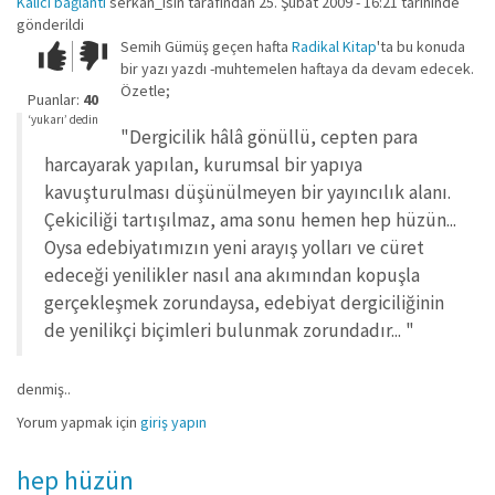
Kalıcı bağlantı
serkan_isin
tarafından 25. Şubat 2009 - 16:21 tarihinde
gönderildi
Semih Gümüş geçen hafta
Radikal Kitap
'ta bu konuda
Çok iyi!
O
bir yazı yazdı -muhtemelen haftaya da devam edecek.
kadar
Özetle;
iyi
Puanlar:
40
değil!
‘yukarı’ dedin
"Dergicilik hâlâ gönüllü, cepten para
harcayarak yapılan, kurumsal bir yapıya
kavuşturulması düşünülmeyen bir yayıncılık alanı.
Çekiciliği tartışılmaz, ama sonu hemen hep hüzün...
Oysa edebiyatımızın yeni arayış yolları ve cüret
edeceği yenilikler nasıl ana akımından kopuşla
gerçekleşmek zorundaysa, edebiyat dergiciliğinin
de yenilikçi biçimleri bulunmak zorundadır... "
denmiş..
Yorum yapmak için
giriş yapın
hep hüzün