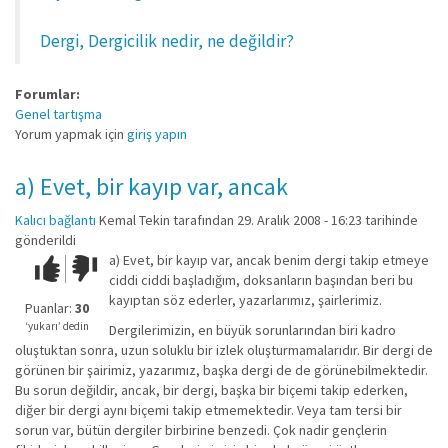
Dergi, Dergicilik nedir, ne değildir?
Forumlar:
Genel tartışma
Yorum yapmak için
giriş yapın
a) Evet, bir kayıp var, ancak
Kalıcı bağlantı
Kemal Tekin
tarafından 29. Aralık 2008 - 16:23 tarihinde
gönderildi
a) Evet, bir kayıp var, ancak benim dergi takip etmeye
Çok iyi!
O
ciddi ciddi başladığım, doksanların başından beri bu
kadar
kayıptan söz ederler, yazarlarımız, şairlerimiz.
iyi
Puanlar:
30
değil!
‘yukarı’ dedin
Dergilerimizin, en büyük sorunlarından biri kadro
oluştuktan sonra, uzun soluklu bir izlek oluşturmamalarıdır. Bir dergi de
görünen bir şairimiz, yazarımız, başka dergi de de görünebilmektedir.
Bu sorun değildir, ancak, bir dergi, başka bir biçemi takip ederken,
diğer bir dergi aynı biçemi takip etmemektedir. Veya tam tersi bir
sorun var, bütün dergiler birbirine benzedi. Çok nadir gençlerin