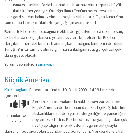
anlatısına ve tarihine fazla bakmadan aktarmak olur. Hepimiz büyük
anlatılarla kafayı yemişiz. Örneğin İkinci Yeni'nin neredeyse ulusal
avangard şiir dini haline gelmesi, böyle açıklanabilir. Oysa İkinci Yeni
tam da bu toptancı fikirlerle çatıştığı için avangard idi.
Bence tek bir dergi olacağına (tekbir dergi) trilyonlarca dergi olsun,
akılsızlar da dergi çıkarsın, yeteneksizler de, deliler de. Biz, bu
dergilerin merkezi bir anlatı adına çıkarılmadığını, kimsenin derdinin
Türk Şiiri'ni kurtarmak olmadığını filan anladığımızda, gerçekten çok
daha güzel olacak.
Yorum yapmak için
giriş yapın
Küçük Amerika
Kalıcı bağlantı
Papyon
tarafından 10. Ocak 2009 - 14:39 tarihinde
gönderildi
Serkan'ın saptamalarında haklılık payı var. Ama ben
Çok iyi!
O
küçük Amerika derken onun da dikkat çektiği tüketim
kadar
alışkanlıklarının edebiyat ve dergiciliğe de yansıdığını
iyi
Puanlar:
45
söylemek istedim. Postmodern; "ne yapıldığından çok
değil!
‘yukarı’ dedin
nasıl yapıldığını" merak eden magazin anlayışıyla
davranan edebiyat okurluğundan söz ediyordum. Merkez dergiciliği