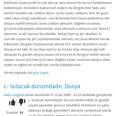
herkesin söyleyecek ne çok lafı var ama okurun bu tacize katlanmasını
beklemeyin. fanzinlere bakıyorum onların da dergilerden farkı yok.
herkes kendini çok ciddiye alıyor. ve bu kadar ciddiyet, ben de gayri
ciddi olma isteği uyandırıyor. son dönemde beni heyecanlandıran tek
oluşum mahfil olmuştu. bunu ciddiye almıştım. dağıtım sorununu
gözardı edip peşine düşmüştüm. ama olmayınca olmuyor işte. heves'i
alıyorum. ocak sayısını da edindim. birkaç tane iyi şiir okudum. bi
sonraki sayıda hiç şiir yayınlamasınlar mesela, ne yazacaklarını merak
ediyorum. dergileri bulamıyosan abone ol o zaman diyenlerin sesini
duyuyorum tabi. iki ay çıkıp üçüncü ay ortada olup olmayacağı belli
olmayan bu güveni okuyucusuna veremeyen bi dergiye neden abone
olayım. neyse işte ben iyi bi okur değilim zaten. motoron dergisi daha
renkli ve eğlenceli üstelik her yerde bulabiliyorum.
Yorum yapmak için
giriş yapın
c- Isıtacak durumdadır. Dosya
Kalıcı bağlantı
liman
tarafından 6. Ocak 2009 - 23:16 tarihinde gönderildi
c- Isıtacak durumdadır. Dosya isimlerindeki (1) günlük
Çok iyi!
O
yaşam açısından görece tehditkâr terimlerin ve şahıs
kadar
adlarının ördüğü güvenlik(?) duvarını rastlantısal olarak
iyi
Puanlar:
30
ya da "bi şekilde" aşmayı başarıp "çünkü kadınlar