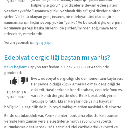
değil!
‘yukarı’ dedin
kalpleriyle görür" gibi dizelerle devam eden şiirleri
yasakmeyve'de "Uyanınca çünkü yazılmalı düşler" gibi dizelerle biten
şiirleri Varlık'ta okuyan genç insanın, bir edebiyat türü olarak şiire
ısınmaması için hiçbir sebep yoktur "çünkü". Ve bu sıcak ilişki, enerjinin
korunumu gereği başka birilerini de şiirden/miirden soğumaya terk
edecektir, etmektedir.
Yorum yapmak için
giriş yapın
Edebiyat dergiciliği baştan mı yanlış?
Kalıcı bağlantı
Papyon
tarafından 7. Ocak 2009 - 12:04 tarihinde
gönderildi
Evet, edebiyat dergiciliğinde de momentum kaybı var.
Çok iyi!
O
Her şeyde olduğu küçük Amerika olmak dergiciliği de
kadar
etkiledi. Nasıl herkesin kendi arabası, cep telefonu vs.
iyi
Puanlar:
34
varsa kendi dergisi de oldu. Birlik beraberlik yerini
değil!
‘yukarı’ dedin
tekilliğe bıraktı. Ekran karşılarında yalnız hayatlar
bölüşüldü. Dergicilik de bu bireyci yaklaşımlardan nasibini aldı elbette.
Bir de statükoculuk var. Yeni kalemler; tipik ama elbette kimi zaman
yerinde kimi zaman yersiz eleştirilerle motivasyonunu kaybetti.
Kurumlaşmış dergilerdeki söz sahipleri idol cazibelerini kaybetti ve