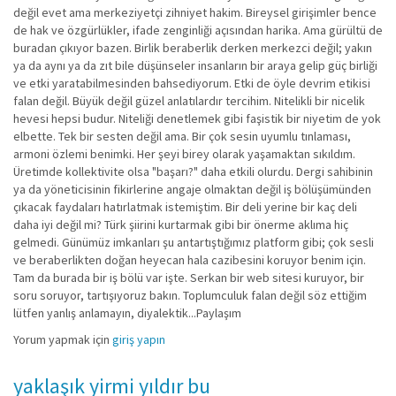
değil evet ama merkeziyetçi zihniyet hakim. Bireysel girişimler bence
de hak ve özgürlükler, ifade zenginliği açısından harika. Ama gürültü de
buradan çıkıyor bazen. Birlik beraberlik derken merkezci değil; yakın
ya da aynı ya da zıt bile düşünseler insanların bir araya gelip güç birliği
ve etki yaratabilmesinden bahsediyorum. Etki de öyle devrim etikisi
falan değil. Büyük değil güzel anlatılardır tercihim. Nitelikli bir nicelik
hevesi hepsi budur. Niteliği denetlemek gibi faşistik bir niyetim de yok
elbette. Tek bir sesten değil ama. Bir çok sesin uyumlu tınlaması,
armoni özlemi benimki. Her şeyi birey olarak yaşamaktan sıkıldım.
Üretimde kollektivite olsa "başarı?" daha etkili olurdu. Dergi sahibinin
ya da yöneticisinin fikirlerine angaje olmaktan değil iş bölüşümünden
çıkacak faydaları hatırlatmak istemiştim. Bir deli yerine bir kaç deli
daha iyi değil mi? Türk şiirini kurtarmak gibi bir önerme aklıma hiç
gelmedi. Günümüz imkanları şu antartıştığımız platform gibi; çok sesli
ve beraberlikten doğan heyecan hala cazibesini koruyor benim için.
Tam da burada bir iş bölü var işte. Serkan bir web sitesi kuruyor, bir
soru soruyor, tartışıyoruz bakın. Toplumculuk falan değil söz ettiğim
lütfen yanlış anlamayın, diyalektik...Paylaşım
Yorum yapmak için
giriş yapın
yaklaşık yirmi yıldır bu