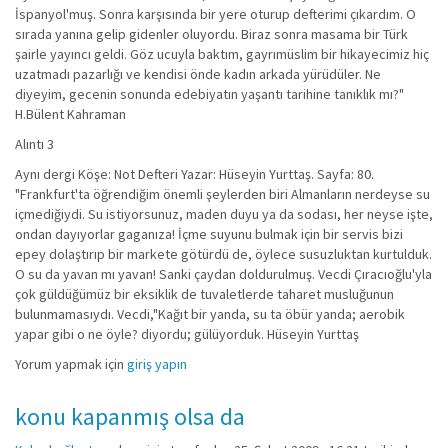
İspanyol'muş. Sonra karşısında bir yere oturup defterimi çıkardım. O
sırada yanına gelip gidenler oluyordu. Biraz sonra masama bir Türk
şairle yayıncı geldi. Göz ucuyla baktım, gayrımüslim bir hikayecimiz hiç
uzatmadı pazarlığı ve kendisi önde kadın arkada yürüdüler. Ne
diyeyim, gecenin sonunda edebiyatın yaşantı tarihine tanıklık mı?"
H.Bülent Kahraman
Alıntı 3
Aynı dergi Köşe: Not Defteri Yazar: Hüseyin Yurttaş. Sayfa: 80.
"Frankfurt'ta öğrendiğim önemli şeylerden biri Almanların nerdeyse su
içmediğiydi. Su istiyorsunuz, maden duyu ya da sodası, her neyse işte,
ondan dayıyorlar gaganıza! İçme suyunu bulmak için bir servis bizi
epey dolaştırıp bir markete götürdü de, öylece susuzluktan kurtulduk.
O su da yavan mı yavan! Sanki çaydan doldurulmuş. Vecdi Çıracıoğlu'yla
çok güldüğümüz bir eksiklik de tuvaletlerde taharet musluğunun
bulunmamasıydı. Vecdi,"Kağıt bir yanda, su ta öbür yanda; aerobik
yapar gibi o ne öyle? diyordu; gülüyorduk. Hüseyin Yurttaş
Yorum yapmak için
giriş yapın
konu kapanmış olsa da