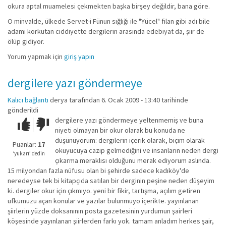
okura aptal muamelesi çekmekten başka birşey değildir, bana göre.
O minvalde, ülkede Servet-i Fünun sığlığı ile "Yücel" filan gibi adı bile
adamı korkutan ciddiyette dergilerin arasında edebiyat da, şiir de
ölüp gidiyor.
Yorum yapmak için
giriş yapın
dergilere yazı göndermeye
Kalıcı bağlantı
derya
tarafından 6. Ocak 2009 - 13:40 tarihinde
gönderildi
dergilere yazı göndermeye yeltenmemiş ve buna
Çok iyi!
O
niyeti olmayan bir okur olarak bu konuda ne
kadar
düşünüyorum: dergilerin içerik olarak, biçim olarak
iyi
Puanlar:
17
okuyucuya cazip gelmediğini ve insanların neden dergi
değil!
‘yukarı’ dedin
çıkarma meraklısı olduğunu merak ediyorum aslında.
15 milyondan fazla nüfusu olan bi şehirde sadece kadıköy'de
neredeyse tek bi kitapçıda satılan bir derginin peşine neden düşeyim
ki. dergiler okur için çıkmıyo. yeni bir fikir, tartışma, açılım getiren
ufkumuzu açan konular ve yazılar bulunmuyo içerikte. yayınlanan
şiirlerin yüzde doksanının posta gazetesinin yurdumun şairleri
köşesinde yayınlanan şiirlerden farkı yok. tamam anladım herkes şair,