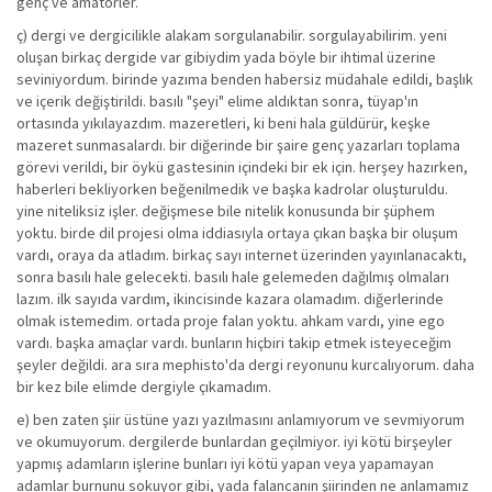
genç ve amatörler.
ç) dergi ve dergicilikle alakam sorgulanabilir. sorgulayabilirim. yeni
oluşan birkaç dergide var gibiydim yada böyle bir ihtimal üzerine
seviniyordum. birinde yazıma benden habersiz müdahale edildi, başlık
ve içerik değiştirildi. basılı "şeyi" elime aldıktan sonra, tüyap'ın
ortasında yıkılayazdım. mazeretleri, ki beni hala güldürür, keşke
mazeret sunmasalardı. bir diğerinde bir şaire genç yazarları toplama
görevi verildi, bir öykü gastesinin içindeki bir ek için. herşey hazırken,
haberleri bekliyorken beğenilmedik ve başka kadrolar oluşturuldu.
yine niteliksiz işler. değişmese bile nitelik konusunda bir şüphem
yoktu. birde dil projesi olma iddiasıyla ortaya çıkan başka bir oluşum
vardı, oraya da atladım. birkaç sayı internet üzerinden yayınlanacaktı,
sonra basılı hale gelecekti. basılı hale gelemeden dağılmış olmaları
lazım. ilk sayıda vardım, ikincisinde kazara olamadım. diğerlerinde
olmak istemedim. ortada proje falan yoktu. ahkam vardı, yine ego
vardı. başka amaçlar vardı. bunların hiçbiri takip etmek isteyeceğim
şeyler değildi. ara sıra mephisto'da dergi reyonunu kurcalıyorum. daha
bir kez bile elimde dergiyle çıkamadım.
e) ben zaten şiir üstüne yazı yazılmasını anlamıyorum ve sevmiyorum
ve okumuyorum. dergilerde bunlardan geçilmiyor. iyi kötü birşeyler
yapmış adamların işlerine bunları iyi kötü yapan veya yapamayan
adamlar burnunu sokuyor gibi, yada falancanın şiirinden ne anlamamız