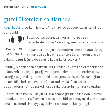
Yorum yapmak için
giriş yapın
güzel ülkemizin şartlarında
Kalıcı bağlantı
serkan_isin
tarafından 20. Ocak 2009 - 16:43 tarihinde
gönderildi
Bütün bu cevapları, sanıyorum, "bize özgü
Çok iyi!
O
nedenlerden dolayı" diye bağlamadan edemiyor insan.
kadar
iyi
Puanlar:
42
Bir yandan örneğin postmodernizme bok atacaksın,
değil!
‘yukarı’ dedin
bir yandan da hiç bir gerekçe göstermeden ortaya
sallama özgürlüğünü de sonuna kadar kullanacaksın?
Halbuki, bir anlatıdan bağımsız, bir kurallar ve kategoriler zincirinden
münezzeh bir eleştiri pratiği var diyebilenler postmodernler oldu.
Örneğin bugün dergilerimizdeki bu başıbozukluk, bu faşizan eğilimler,
bu ne idüğü belli olmayan argümanlandırmalar filan ancak
postmodernin elinde parodi ya da şaka olarak bir kenara koyulabilir.
Ciddiye alma konusu, ikiyüzlülüğün bambaşka bir haline dönüveriyor
bir noktadan sonra. "Kendinizi bu kadar ciddiye almayan" diyen de var,
ama bunu kendisine uygulayabilmek o kadar da kolay değil.