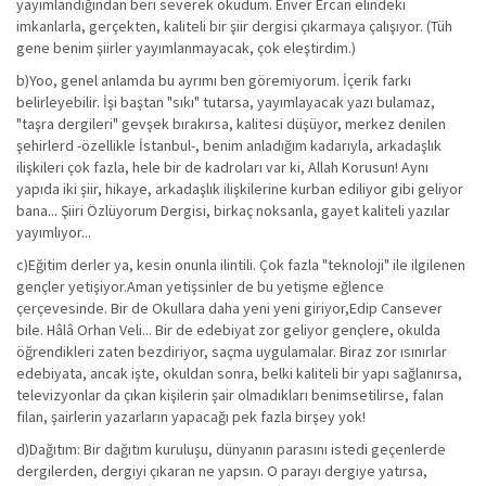
yayımlandığından beri severek okudum. Enver Ercan elindeki
imkanlarla, gerçekten, kaliteli bir şiir dergisi çıkarmaya çalışıyor. (Tüh
gene benim şiirler yayımlanmayacak, çok eleştirdim.)
b)Yoo, genel anlamda bu ayrımı ben göremiyorum. İçerik farkı
belirleyebilir. İşi baştan "sıkı" tutarsa, yayımlayacak yazı bulamaz,
"taşra dergileri" gevşek bırakırsa, kalitesi düşüyor, merkez denilen
şehirlerd -özellikle İstanbul-, benim anladığım kadarıyla, arkadaşlık
ilişkileri çok fazla, hele bir de kadroları var ki, Allah Korusun! Aynı
yapıda iki şiir, hikaye, arkadaşlık ilişkilerine kurban ediliyor gibi geliyor
bana... Şiiri Özlüyorum Dergisi, birkaç noksanla, gayet kaliteli yazılar
yayımlıyor...
c)Eğitim derler ya, kesin onunla ilintili. Çok fazla "teknoloji" ile ilgilenen
gençler yetişiyor.Aman yetişsinler de bu yetişme eğlence
çerçevesinde. Bir de Okullara daha yeni yeni giriyor,Edip Cansever
bile. Hâlâ Orhan Veli... Bir de edebiyat zor geliyor gençlere, okulda
öğrendikleri zaten bezdiriyor, saçma uygulamalar. Biraz zor ısınırlar
edebiyata, ancak işte, okuldan sonra, belki kaliteli bir yapı sağlanırsa,
televizyonlar da çıkan kişilerin şair olmadıkları benimsetilirse, falan
filan, şairlerin yazarların yapacağı pek fazla birşey yok!
d)Dağıtım: Bir dağıtım kuruluşu, dünyanın parasını istedi geçenlerde
dergilerden, dergiyi çıkaran ne yapsın. O parayı dergiye yatırsa,