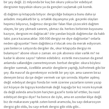
bir şey değil. 21 milyonda bir kaç bin okuru yoksa bir edebiyat
dergisinin topyekün okuru ya da gençleri suçlamak çok komik.
d) dağıtım işi kitapçıda bitiyor. dergiciliğe bulaşınca bunu daha iyi
anladım. meşakkatli bir iş. ortaklık dayanışma yok. geçenki olayları
hepimiz biliyoruz, bağımsız dergiciler falan filan çözecekti dağıtım
olayını, bir şey çıkmadı sanırım, çıkmaz da. herkes birbirinin kuyusunu
kazıyor, dergisini mi dağıtacak? öte yandan büyük dağıtımcılar da haklı
tabii. para kazanacaklar. 300-500 dergiyi ne diye dağıtsınlar? onlarla
neden uğraşsınlar? hem dağıtılınca n'olucak onu da merak ediyorum.
yani binlerce satıyordu dergiler de, okur kitapçıda dergiyi mi
bulamıyor? abone olsun o zaman. en çok abonesi olan varlık mı? ne
kadar ki abone sayısı? tahmin edebiliriz. estetik mevzuunun da genel
anlamda sallandığını zannetmiyorum. berbat dergiler. okura böylesi
dergiler sunmak, özellikle amatör dergilerin yaptığı, küfretmek gibi bir
şey. illa masraf da gerekmiyor estetik bir şey için. ama sanırım biraz
deneyim biraz da işe değer vermek var işin sırrında. klişeler aşılmış
değil. edebiyat dergisi fonda bir renk üzerine yazarların ismini yazıp
üst köşeye de logoyu kondurmak değil. kapağa bir kız resmi koymak
da değil aslında ama bizim hariçten gazel'e tonla laf ettiler, bu nasıl
edebiyat dergisi diye? ha bence de öyle, ama en azından klişe değil.
biz de makarasını yaptık zaten kendi aramızda, bu sayı dekarosyon
dergisi gibi oldu, bu sayı erkek dergisi gibi oldu gibi...