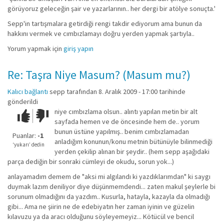
görüyoruz geleceğin şair ve yazarlarının.. her dergi bir atölye sonuçta.'
Sepp'in tartışmalara getirdiği rengi takdir ediyorum ama bunun da
hakkını vermek ve cımbızlamayı doğru yerden yapmak şartıyla..
Yorum yapmak için
giriş yapın
Re: Taşra Niye Masum? (Masum mu?)
Kalıcı bağlantı
sepp
tarafından 8. Aralık 2009 - 17:00 tarihinde
gönderildi
niye cımbızlama olsun.. alıntı yapılan metin bir alt
Çok iyi!
O
sayfada hemen ve de öncesinde hem de.. yorum
kadar
bunun üstüne yapılmış.. benim cımbızlamadan
iyi
Puanlar:
-1
anladığım konunun/konu metnin bütünüyle bilinmediği
değil!
‘yukarı’ dedin
yerden çekilip alınan bir şeydir.. (hem sepp aşağıdaki
parça dediğin bir sonraki cümleyi de okudu, sorun yok...)
anlayamadım demem de "aksi mi algılandı ki yazdıklarımdan" ki saygı
duymak lazım deniliyor diye düşünmemdendi... zaten makul şeylerle bi
sorunum olmadığını da yazdım.. Kusurla, hatayla, kazayla da olmadığı
gibi... Ama ne şiirin ne de edebiyatın her zaman iyinin ve güzelin
kılavuzu ya da aracı olduğunu söyleyemeyiz... Kötücül ve bencil