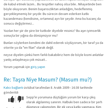
de kabul etmek lazım... Bu tespitler nahoş olsa bile.. Nihayetinde ben
böyle okuyorum. Benim başarısızlıktan anladığım, hedeflenmiş
gerçekleşmemiş bir şeydir. Bu sürecin devam ederken katkı
kazandırması (kendisine, ortamına) ayrı bir şeydir. Ama bu kazanç da
sonucu değiştirmez...
Yazılan her şiir de şiire bir katkıdır diyebilir misiniz? Bu aşırı iyimserlik
sonuçta bir yığına da dönüşmüyor mu?
Bunları söylerken kendimi de dahil ederek söylüyorum, bir taraf ya da
otorite ya da "en filan" olarak değil.
neyse diyelim çünkü hem farklı bakabiliriz hem de böyle kısmi anlatılar
yanlış anlaşılmaya çok müsait...
Yorum yapmak için
giriş yapın
Re: Taşra Niye Masum? (Masum mu?)
Kalıcı bağlantı
üstübal
tarafından 8. Aralık 2009 - 16:38 tarihinde
gönderildi
Sepp'in yorumuna düştüğüm yorum bir karşı çıkış
Çok iyi!
O
olarak algılanmış sanırım. Halbuki ben sadece bir şerh
kadar
düşmeye çalışmıştım. Bir ek veya katkı yapmaya. Kim