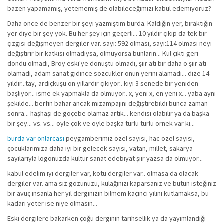
bazen yapamamış, yetememiş de olabileceğimizi kabul edemiyoruz?
Daha önce de benzer bir şeyi yazmıştım burda. Kaldığın yer, bıraktığın
yer diye bir şey yok. Bu her şey için geçerli... 10 yıldır çıkıp da tek bir
çizgisi değişmeyen dergiler var. sayı: 592 olması, sayı:114 olması neyi
değiştirir bir katkısı olmadıysa, olmuyorsa bunların... Kül çıktı geri
döndü olmadı, Broy eski'ye dönüştü olmadı, şiir atı bir daha o şiir atı
olamadı, adam sanat gidince sözcükler onun yerini alamadı... dize 14
yıldır...tay, ardıçkuşu on yıllardır çıkıyor.. kıyı 3 senede bir yeniden
başlıyor... isme ek yapmakla da olmuyor.. x, yeni x, en yeni x... yaba aynı
şekilde... berfin bahar ancak mizampajını değiştirebildi bunca zaman
sonra... haşhaşi de göçebe olamaz artık... kendisi olabilir ya da başka
bir şey... vs. vs... öyle çok ve öyle başka türlü türlü örnek var ki...
burda var onlarcası
peygamberimiz özel sayısı, hac özel sayısı,
çocuklarımıza daha iyi bir gelecek sayısı, vatan, millet, sakarya
sayılarıyla logonuzda kültür sanat edebiyat şiir yazsa da olmuyor...
kabul edelim iyi dergiler var, kötü dergiler var.. olmasa da olacak
dergiler var. ama siz gözünüzü, kulağınızı kaparsanız ve bütün isteğiniz
bir avuç insanla her yıl derginizin bilmem kaçıncı yılını kutlamaksa, bu
kadarı yeter ise niye olmasın...
Eski dergilere bakarken çoğu derginin tarihsellik ya da yayımlandığı