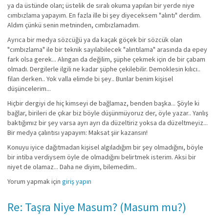
ya da üstünde olan; üstelik de sıralı okuma yapılan bir yerde niye
cımbızlama yapayım. En fazla ille bi şey diyeceksem "alıntı" derdim.
Aldım çünkü senin metninden, cımbızlamadım.
Ayrıca bir medya sözcüğü ya da kaçak göçek bir sözcük olan
"cımbızlama" ile bir teknik sayılabilecek "alıntılama" arasında da epey
fark olsa gerek... Alıngan da değilim, şüphe çekmek için de bir çabam
olmadı. Dergilerle ilgili ne kadar şüphe çekilebilir. Demoklesin kılıcı..
filan derken.. Yok valla elimde bi şey.. Bunlar benim kişisel
düşüncelerim...
Hiçbir dergiyi de hiç kimseyi de bağlamaz, benden başka... Şöyle ki
bağlar, birileri de çıkar biz böyle düşünmüyoruz der, öyle yazar.. Yanlış
baktığımız bir şey varsa ayrı ayrı da düzeltiriz yoksa da düzeltmeyiz...
Bir medya çalıntısı yapayım: Maksat şiir kazansın!
Konuyu iyice dağıtmadan kişisel algıladığım bir şey olmadığını, böyle
bir intiba verdiysem öyle de olmadığını belirtmek isterim. Aksi bir
niyet de olamaz... Daha ne diyim, bilemedim..
Yorum yapmak için
giriş yapın
Re: Taşra Niye Masum? (Masum mu?)