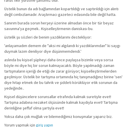
rahat fikir yürütme şansımız olur.
Üstelik bunun da adı bağlamından kopartıldığı ve saptırıldığı için alıntı
değil cımbızlamadır. Araştırmacı gazeteci edasında bile değil hatta.
Sanırım burada sorun herşeyi üzerine almadan önce bir tür beyaz
savunma'ya geçmek.. Kişiselleştirmenin daniskası bu.
üstelik şu sözleri de benim yazdıklarımı destekliyor:
'anlayamadım demem de "aksi mi algılandı ki yazdıklarımdan" ki saygı
duymak lazım deniliyor diye düşünmemdendi.'
aslında bu kişisel şüpheyi daha önce paylaşsa bizimle veya sorsa
böyle mi diye hiç bir sorun kalmayacaktı. Böyle yapılmadığı zaman
tartışmaların içeriği de etiği de zarar görüyor; kişiselleştirmelerden
geçilmiyor. Üstelik bir tartışma ortamında hiç tanışmadığınız birine 'sen'
diye hitap etmek de bu tahrik ve şiddeti körüklüyor etik sorunun da
yedeğinde..
Kişisel düşüncelere sorunsallar etrafında kalmak suretiyle evet!
Tartışma adabına nezaket ölçüsünde kalmak kaydıyla evet! Tartışma
derinliğine şeffaf olma şartıyla evet!
Yoksa daha çok muğlak ve bilemediğimiz konuşmalar yaparız biz.
Yorum yapmak için
giriş yapın