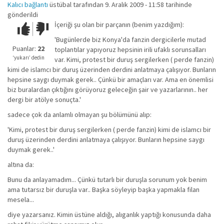
Kalıcı bağlantı
üstübal
tarafından 9. Aralık 2009 - 11:58 tarihinde
gönderildi
İçeriği şu olan bir parçanın (benim yazdığım):
Çok iyi!
O
kadar
'Bugünlerde biz Konya'da fanzin dergicilerle mutad
iyi
Puanlar:
22
toplantılar yapıyoruz hepsinin irili ufaklı sorunsalları
değil!
‘yukarı’ dedin
var. Kimi, protest bir duruş sergilerken ( perde fanzin)
kimi de islamcı bir duruş üzerinden derdini anlatmaya çalışıyor. Bunların
hepsine saygı duymak gerek.. Çünkü bir amaçları var. Ama en önemlisi
biz buralardan çıktığını görüyoruz geleceğin şair ve yazarlarının.. her
dergi bir atölye sonuçta.'
sadece çok da anlamlı olmayan şu bölümünü alıp:
'Kimi, protest bir duruş sergilerken ( perde fanzin) kimi de islamcı bir
duruş üzerinden derdini anlatmaya çalışıyor. Bunların hepsine saygı
duymak gerek..'
altına da:
Bunu da anlayamadım... Çünkü tutarlı bir duruşla sorunum yok benim
ama tutarsız bir duruşla var.. Başka söyleyip başka yapmakla filan
mesela...
diye yazarsanız. Kimin üstüne aldığı, alıganlık yaptığı konusunda daha