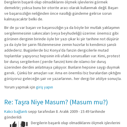
Dergilerin başarılı olup olmadıklarını ölçmek işlevlerini görmek
demektir; yoksa bunu bir otorite aracı olarak kullanmak değil. Başarı
ve başarısızlığın neliğinden önce nasıllığı gündeme gelirse sorun
kalmayacaktır belki de.
Bir de şu var başarı ve başarısızlığın ya da böyle bir mutlak yaklaşımın
sergilenmesinin sakıncaları (veya beyhudeliği) üzerine: önemsiz gibi
görünen derginin birinde öyle bir yazı çıkar ki şiir tarihine not düşürür
ya da öyle bir şairin filizlenmesine zemin hazırlar ki kendimizi şanslı
addederiz. Bugünlerde biz Konya'da fanzin dergicilerle mutad
toplantılar yapıyoruz hepsinin irili ufaklı sorunsalları var. Kimi, protest
bir duruş sergilerken ( perde fanzin) kimi de islamcı bir duruş
üzerinden derdini anlatmaya çalışıyor. Bunların hepsine saygı duymak
gerek.. Çünkü bir amaçları var. Ama en önemlisi biz buralardan çıktığını
görüyoruz geleceğin şair ve yazarlarının.. her dergi bir atölye sonuçta.
Yorum yapmak için
giriş yapın
Re: Taşra Niye Masum? (Masum mu?)
Kalıcı bağlantı
sepp
tarafından 8. Aralık 2009 - 15:49 tarihinde
gönderildi
Dergilerin başarılı olup olmadıklarını ölçmek işlevlerini
Çok iyi!
O