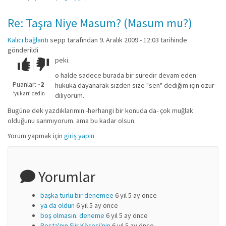
Re: Taşra Niye Masum? (Masum mu?)
Kalıcı bağlantı
sepp
tarafından 9. Aralık 2009 - 12:03 tarihinde
gönderildi
peki.
Çok iyi!
O
kadar
o halde sadece burada bir süredir devam eden
iyi
Puanlar:
-2
hukuka dayanarak sizden size "sen" dediğim için özür
değil!
‘yukarı’ dedin
diliyorum.
Bugüne dek yazdıklarımın -herhangi bir konuda da- çok muğlak
olduğunu sanmıyorum. ama bu kadar olsun.
Yorum yapmak için
giriş yapın
Yorumlar
başka türlü bir denemee
6 yıl 5 ay önce
ya da oldun
6 yıl 5 ay önce
boş olmasın. deneme
6 yıl 5 ay önce
Posta'nın Şiir Köşesi'nin
6 yıl 5 ay önce