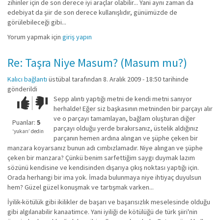
zihinler için de son derece iyi araçlar olabilir... Yani aynı zaman da
edebiyat da şiir de son derece kullanışlıdır, günümüzde de
görülebileceği gibi...
Yorum yapmak için
giriş yapın
Re: Taşra Niye Masum? (Masum mu?)
Kalıcı bağlantı
üstübal
tarafından 8. Aralık 2009 - 18:50 tarihinde
gönderildi
Sepp alıntı yaptığı metni de kendi metni sanıyor
Çok iyi!
O
herhalde! Eğer siz başkasının metninden bir parçayı alır
kadar
ve o parçayı tamamlayan, bağlam oluşturan diğer
iyi
Puanlar:
5
parçayı olduğu yerde bırakırsanız, üstelik aldığınız
değil!
‘yukarı’ dedin
parçanın hemen ardına alıngan ve şüphe çeken bir
manzara koyarsanız bunun adı cımbızlamadır. Niye alıngan ve şüphe
çeken bir manzara? Çünkü benim sarfettiğim saygı duymak lazım
sözünü kendisine ve kendisinden dışarıya çıkış noktası yaptığı için.
Orada herhangi bir ima yok. İmada bulunmaya niye ihtiyaç duyulsun
hem? Güzel güzel konuşmak ve tartışmak varken...
İyilik-kötülük gibi ikilikler de başarı ve başarısızlık meselesinde olduğu
gibi algılanabilir kanaatimce. Yani iyiliği de kötülüğü de türk şiiri'nin