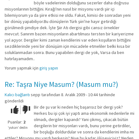
böyle vadelerinin dolduğunu sezerler daha doğrusu
misyonlarının bittiğini. Kırağı'nın nasıl bir misyonu vardı şiir içi
bilemiyorum ya da şiire etkisi ne oldu. Fakat, kimisi de sonradan yeni
bir dönüş yapabiliyor.Bu dönüşlerin Türk şiiri'ne hayır getirdiği
görülmedi şimdiye dek. İşte Şiir Atı dergisi gibi cansız örnekler
mevcut. Sanırım bazen misyonların abartılması tersten bir kariyerizme
yol açıyor. Dergiler kimi zaman kendilerini var eden koşulların bittiğini
sezdiklerinde yeni bir dönüşüm için mücadele etmeliler belki kısa bir
soluklanmadan sonra. Bunu yapabilen dergi de yok, Varsa da ben
hatırlayamadım..
Yorum yapmak için
giriş yapın
Re: Taşra Niye Masum? (Masum mu?)
Kalıcı bağlantı
sepp
tarafından 8. Aralık 2009 - 10:44 tarihinde
gönderildi
Bir de şu var ki neden hiç başarısız bir dergi yok?
Çok iyi!
O
Herkes bu işi çok iyi yaptı ama ekonomik nedenlerle mi
kadar
olmadı, dergiler kapandı? Yani çıkmış, çıkacak bütün
iyi
Puanlar:
2
dergilerin bir misyonları vardı, bunu yerine getirdiler,
değil!
‘yukarı’ dedin
bir boşluğu doldurdular ve sonra da kendilerini imha mı
ettiler? Misyonu mu vardı herkesin? Niye bu kadar ölüseviciyiz? Neden