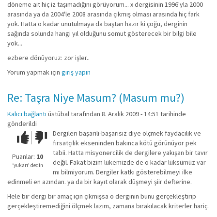
döneme ait hiç iz taşımadığını görüyorum... x dergisinin 1996'yla 2000
arasında ya da 2004'le 2008 arasında çıkmış olması arasında hiç fark
yok. Hatta o kadar unutulmaya da baştan hazır ki çoğu, derginin
sağında solunda hangi yıl olduğunu somut gösterecek bir bilgi bile
yok...
ezbere dönüyoruz: zor işler..
Yorum yapmak için
giriş yapın
Re: Taşra Niye Masum? (Masum mu?)
Kalıcı bağlantı
üstübal
tarafından 8. Aralık 2009 - 14:51 tarihinde
gönderildi
Dergileri başarılı-başarısız diye ölçmek faydacılık ve
Çok iyi!
O
fırsatçılık ekseninden bakınca kötü görünüyor pek
kadar
tabii. Hatta misyonercilik de dergilere yakışan bir tavır
iyi
Puanlar:
10
değil. Fakat bizim lükemizde de o kadar lüksümüz var
değil!
‘yukarı’ dedin
mı bilmiyorum. Dergiler katkı gösterebilmeyi ilke
edinmeli en azından. ya da bir kayıt olarak düşmeyi şiir defterine.
Hele bir dergi bir amaç için çıkmışsa o derginin bunu gerçekleştirip
gerçekleştiremediğini ölçmek lazım, zamana bırakılacak kriterler hariç.