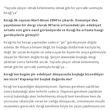
“Taşrada çıkıyor olmak kirlenmemiş olmak gibi bir ayrıcalık sunmuştu
Kırağı’ya”
Kırağı ilk sayısını Mart-Nisan 1994’te çıkardı. Osmaniye’den
yayınlanan bir dergi olarak 90’ların ortasındaki şiir-edebiyat
ortamı size göre nasıl görünüyordu ve Kırağı bu ortama hangi
gerekçelerle girmişti?
Kırağı hiç bir hesap yapmadan sadece “şiir” gerekçesiyle doğdu
aslında. Bir ihtiyaca binaen değil, bir boşluğu doldurmak kastıyla hiç
değil. Şiir yazan iki kişinin ve onlara uyan bir kişinin bir araya gelmesiyle
oluşan bir fikirden doğdu Kırağı. Şiiriyet alanındaki boşluğu dergi
çıktıktan sonra farkettik ancak. Taşrada çıkıyor olmak kirlenmemiş
olmak gibi bir ayrıcalık sunmuştu Kırağı’ya. ...
Kırağı’nın bugün şiir-edebiyat dünyasında boşluğu hissediliyor
mu sizce? Kapanışı bir boşluk doğurdu mu?
Kırağı’nın kapandığını düşünmüyorum. Yapması gerekeni yaptıktan
sonra bulunduğu alanı terketti sadece. (Yapması gerekeni yaptıktan
sonra) bulunduğu alanı terketmemiş olsaydı hem kendisine hem de
çevresine rahatsızlık veren bir varlığa dönüşecek, istenmeyen misafir
muamelesi görecekti. Kırağı kendisine böyle bir şeyin yapılmasına izin