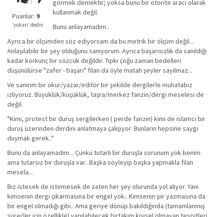
görmek demektir; yoksa bunu bir otorite aracı olarak
kadar
kullanmak değil.
iyi
Puanlar:
9
değil!
‘yukarı’ dedin
Bunu anlayamadım..
Ayrıca bir ölçümden söz ediyorsam da bu metrik bir ölçüm değil...
Anlaşılabilir bir şey olduğunu sanıyorum. Ayrıca başarısızlık da sanıldığı
kadar korkunç bir sözcük değildir. Tıpkı çoğu zaman bedelleri
düşünülürse "zafer - başarı" filan da öyle matah şeyler sayılmaz...
Ve sanırım bir okur/yazar/editör bir şekilde dergilerle muhatabız
izliyoruz. Büyüklük/küçüklük, taşra/merkez fanzin/dergi meselesi de
değil.
"Kimi, protest bir duruş sergilerken ( perde fanzin) kimi de islamcı bir
duruş üzerinden derdini anlatmaya çalışıyor. Bunların hepsine saygı
duymak gerek.."
Bunu da anlayamadım... Çünkü tutarlı bir duruşla sorunum yok benim
ama tutarsız bir duruşla var.. Başka söyleyip başka yapmakla filan
mesela...
Biz istesek de istemesek de zaten her şey olurunda yol alıyor. Yani
kimsenin dergi çıkarmasına bir engel yok.. Kimsenin şiir yazmasına da
bir engel olmadığı gibi.. Ama geriye dönüp bakıldığında (tamamlanmış
süreçler için özellikle) yapılabilecek birtakım kişisel olmayan tespitleri