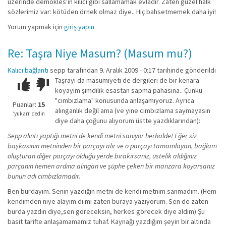
üzerinde demokles'in kılıcı gibi sallamamak evladır. Zaten güzel halk
sözlerimiz var: kötüden örnek olmaz diye.. Hiç bahsetmemek daha iyi!
Yorum yapmak için
giriş yapın
Re: Taşra Niye Masum? (Masum mu?)
Kalıcı bağlantı
sepp
tarafından 9. Aralık 2009 - 0:17 tarihinde gönderildi
Taşrayı da masumiyeti de dergileri de bir kenara
Çok iyi!
O
koyayım şimdilik esastan sapma pahasına.. Çünkü
kadar
"cımbızlama" konusunda anlaşamıyoruz. Ayrıca
iyi
Puanlar:
15
alınganlık değil ama (ve yine cımbızlama saymayasın
değil!
‘yukarı’ dedin
diye daha çoğunu alıyorum üstte yazdıklarından):
Sepp alıntı yaptığı metni de kendi metni sanıyor herhalde! Eğer siz
başkasının metninden bir parçayı alır ve o parçayı tamamlayan, bağlam
oluşturan diğer parçayı olduğu yerde bırakırsanız, üstelik aldığınız
parçanın hemen ardına alıngan ve şüphe çeken bir manzara koyarsanız
bunun adı cımbızlamadır.
Ben burdayım. Senin yazdığın metni de kendi metnim sanmadım. (Hem
kendimden niye alayım di mi zaten buraya yazıyorum. Sen de zaten
burda yazdın diye,sen göreceksin, herkes görecek diye aldım) Şu
basit tarifte anlaşamamamız tuhaf. Kaynağı yazdığım şeyin bir altında