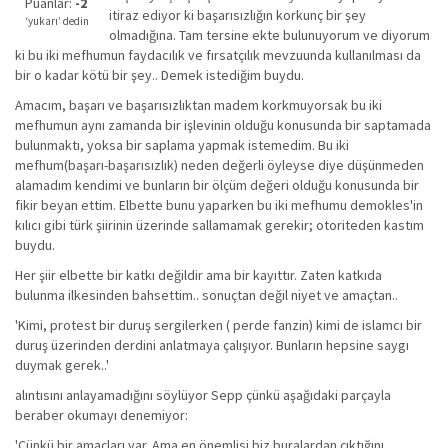
iyi
Puanlar:
-2
itiraz ediyor ki başarısızlığın korkunç bir şey
değil!
‘yukarı’ dedin
olmadığına. Tam tersine ekte bulunuyorum ve diyorum
ki bu iki mefhumun faydacılık ve fırsatçılık mevzuunda kullanılması da
bir o kadar kötü bir şey.. Demek istediğim buydu.
Amacım, başarı ve başarısızlıktan madem korkmuyorsak bu iki
mefhumun aynı zamanda bir işlevinin olduğu konusunda bir saptamada
bulunmaktı, yoksa bir saplama yapmak istemedim. Bu iki
mefhum(başarı-başarısızlık) neden değerli öyleyse diye düşünmeden
alamadım kendimi ve bunların bir ölçüm değeri olduğu konusunda bir
fikir beyan ettim. Elbette bunu yaparken bu iki mefhumu demokles'in
kılıcı gibi türk şiirinin üzerinde sallamamak gerekir; otoriteden kastım
buydu.
Her şiir elbette bir katkı değildir ama bir kayıttır. Zaten katkıda
bulunma ilkesinden bahsettim.. sonuçtan değil niyet ve amaçtan..
'Kimi, protest bir duruş sergilerken ( perde fanzin) kimi de islamcı bir
duruş üzerinden derdini anlatmaya çalışıyor. Bunların hepsine saygı
duymak gerek..'
alıntısını anlayamadığını söylüyor Sepp çünkü aşağıdaki parçayla
beraber okumayı denemiyor:
'Çünkü bir amaçları var. Ama en önemlisi biz buralardan çıktığını