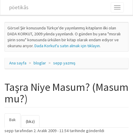
Ana içeriğe atla
pöetikâs
Toggle
navigati
Görsel Şiir konusunda Türkçe'de yayınlanmış kitapların ilki olan
DADA KORKUT, 2009 yılında yayınlandı. O günden bu yana "mısralı
şiirin sonu" konusunda ürkülen bir kitap olarak endam ediyor ve
okurunu arıyor.
Dada Korkut'u satın almak için tıklayın
.
Ana sayfa
bloglar
sepp yazmış
Taşra Niye Masum? (Masum
mu?)
Bak
(etkin
Birincil sekmeler
(bkz)
sekme)
sepp
tarafından 2. Aralık 2009 - 11:54 tarihinde gönderildi