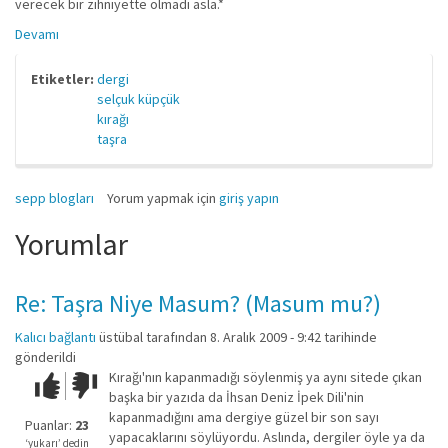
verecek bir zihniyette olmadı asla.*
Devamı
Etiketler:
dergi
selçuk küpçük
kırağı
taşra
sepp blogları
Yorum yapmak için
giriş yapın
Yorumlar
Re: Taşra Niye Masum? (Masum mu?)
Kalıcı bağlantı
üstübal
tarafından 8. Aralık 2009 - 9:42 tarihinde
gönderildi
Kırağı'nın kapanmadığı söylenmiş ya aynı sitede çıkan
Çok iyi!
O
başka bir yazıda da İhsan Deniz İpek Dili'nin
kadar
kapanmadığını ama dergiye güzel bir son sayı
iyi
Puanlar:
23
yapacaklarını söylüyordu. Aslında, dergiler öyle ya da
değil!
‘yukarı’ dedin