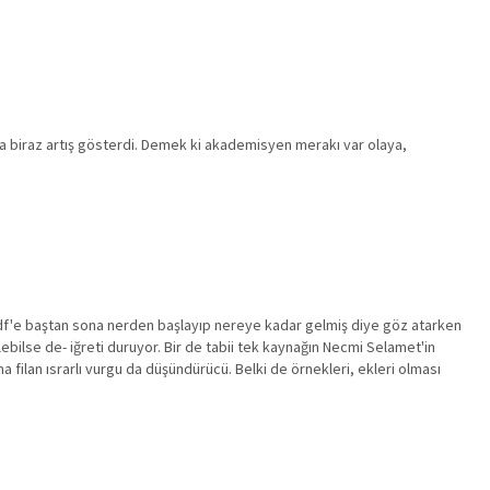
yfada biraz artış gösterdi. Demek ki akademisyen merakı var olaya,
Bu pdf'e baştan sona nerden başlayıp nereye kadar gelmiş diye göz atarken
ilebilse de- iğreti duruyor. Bir de tabii tek kaynağın Necmi Selamet'in
a filan ısrarlı vurgu da düşündürücü. Belki de örnekleri, ekleri olması