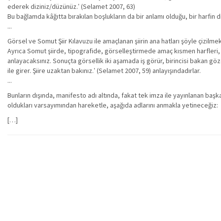
ederek diziniz/düzünüz.‛ (Selamet 2007, 63)
Bu bağlamda kâğıtta bırakılan boşlukların da bir anlamı olduğu, bir harfin d
...
Görsel ve Somut Şiir Kılavuzu ile amaçlanan şiirin ana hatları şöyle çizilme
Ayrıca Somut şiirde, tipografide, görselleştirmede amaç kısmen harfleri, 
anlayacaksınız. Sonuçta görsellik iki aşamada iş görür, birincisi bakan göz
ile girer. Şiire uzaktan bakınız.‛ (Selamet 2007, 59) anlayışındadırlar.
...
Bunların dışında, manifesto adı altında, fakat tek imza ile yayınlanan baş
oldukları varsayımından hareketle, aşağıda adlarını anmakla yetineceğiz:
[…]