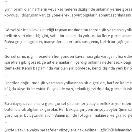
...
Şiirin birimi olan harflerin veya kelimelerin dizilişinde anlamın yerine görsel
koyduğu, doğrudan varlığa yönelerek, soyut olguların somutlaştırılmasını a
...
Görsel şiir için kılavuz niteliği taşıyan metinde bu tarzda şiir yazmanın yo
belli bir yeri olmadığı gibi, sabit bir anlamı da yoktur. Harflere geçici a
Bahsi geçen logoların, manşetlerin, her türlü simgenin, belirli bir çağrışı
...
Görsel şiirin, ışığın nesneleri her yönden kavraması gibi varlığa nüfuz ed
işaretleri gibi görselliğe ait elemanların, içerdiği anlamla nedensellik ba
demektir. Kendi bağlamında var olan şiir, böylece, kendi dışında yeni bir bü
...
Önerilen doğrultuda şiir yazmanın yollarından bir diğeri de, harf ve kelim
kâğıda aksettirilmesidir. Bu şekilde yazı, teknik işlevi dışında, görsellik iş
...
Bu anlayışı savunanlara göre görsel şiir, harfler yoluyla bellekte yer ede
bütün olarak algılamak gerekir. Her bakışta şiir yeni bir şey söyler. Şiirin 
görünüşler buluşturulmalıdır. Bunun için de fotoğraf makinesi ve grafik işle
...
Şiirde uzak ve yakın mesafeler yüzeylere nakledilmeli, görünür kılınmalıdır