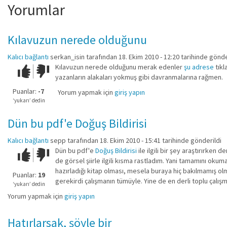
Yorumlar
Kılavuzun nerede olduğunu
Kalıcı bağlantı
serkan_isin
tarafından 18. Ekim 2010 - 12:20 tarihinde gönde
Kılavuzun nerede olduğunu merak edenler
şu adrese
tıkl
Çok iyi!
O
yazanların alakaları yokmuş gibi davranmalarına rağmen.
kadar
iyi
Puanlar:
-7
Yorum yapmak için
giriş yapın
değil!
‘yukarı’ dedin
Dün bu pdf'e Doğuş Bildirisi
Kalıcı bağlantı
sepp
tarafından 18. Ekim 2010 - 15:41 tarihinde gönderildi
Dün bu pdf'e
Doğuş Bildirisi
ile ilgili bir şey araştırırke
Çok iyi!
O
de görsel şiirle ilgili kısma rastladım. Yani tamamını okum
kadar
hazırladığı kitap olması, mesela buraya hiç bakılmamış olm
iyi
Puanlar:
19
gerekirdi çalışmanın tümüyle. Yine de en derli toplu çalışma
değil!
‘yukarı’ dedin
Yorum yapmak için
giriş yapın
Hatırlarsak, şöyle bir