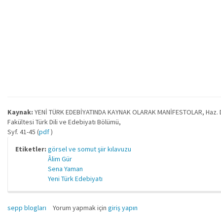
Kaynak:
YENİ TÜRK EDEBİYATINDA KAYNAK OLARAK MANİFESTOLAR, Haz. Doç. D
Fakültesi Türk Dili ve Edebiyatı Bölümü,
Syf. 41-45 (
pdf
)
Etiketler:
görsel ve somut şiir kılavuzu
Âlim Gür
Sena Yaman
Yeni Türk Edebiyatı
sepp blogları
Yorum yapmak için
giriş yapın