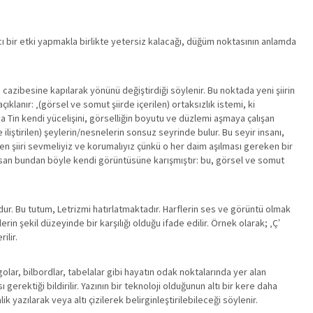
ı bir etki yapmakla birlikte yetersiz kalacağı, düğüm noktasının anlamda
 cazibesine kapılarak yönünü değiştirdiği söylenir. Bu noktada yeni şiirin
klanır: ‚(görsel ve somut şiirde içerilen) ortaksızlık istemi, ki
ada Tin kendi yücelişini, görselliğin boyutu ve düzlemi aşmaya çalışan
liştirilen) şeylerin/nesnelerin sonsuz seyrinde bulur. Bu seyir insanı,
er eden şiiri sevmeliyiz ve korumalıyız çünkü o her daim aşılması gereken bir
insan bundan böyle kendi görüntüsüne karışmıştır: bu, görsel ve somut
ğudur. Bu tutum, Letrizmi hatırlatmaktadır. Harflerin ses ve görüntü olmak
rin şekil düzeyinde bir karşılığı olduğu ifade edilir. Örnek olarak; ‚Ç‛
ilir.
golar, bilbordlar, tabelalar gibi hayatın odak noktalarında yer alan
gerektiği bildirilir. Yazının bir teknoloji olduğunun altı bir kere daha
ik yazılarak veya altı çizilerek belirginleştirilebileceği söylenir.