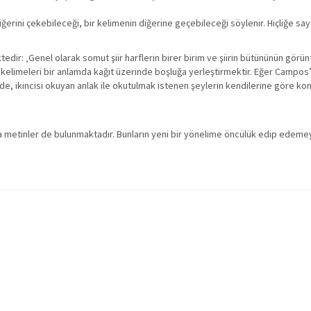
iğerini çekebileceği, bir kelimenin diğerine geçebileceği söylenir. Hiçliğe say
ktedir: ‚Genel olarak somut şiir harflerin birer birim ve şiirin bütününün gör
kelimeleri bir anlamda kağıt üzerinde boşluğa yerleştirmektir. Eğer Campos’u
de, ikincisi okuyan anlak ile okutulmak istenen şeylerin kendilerine göre konum
ka metinler de bulunmaktadır. Bunların yeni bir yönelime öncülük edip edemeyec