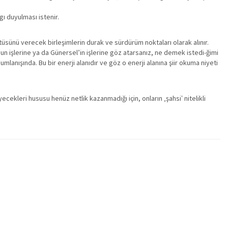
gı duyulması istenir.
üntüsünü verecek birleşimlerin durak ve sürdürüm noktaları olarak alınır.
n işlerine ya da Günersel’in işlerine göz atarsanız, ne demek istedi-ğimi
lanışında. Bu bir enerji alanıdır ve göz o enerji alanına şiir okuma niyeti
ekleri hususu henüz netlik kazanmadığı için, onların ‚şahsi‛ nitelikli