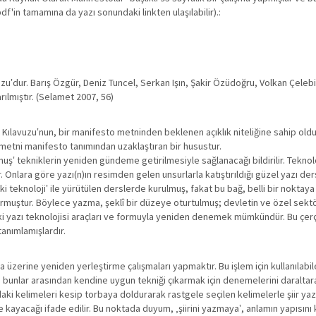
f'in tamamına da yazı sonundaki linkten ulaşılabilir).:
‛dur. Barış Özgür, Deniz Tuncel, Serkan Işın, Şakir Özüdoğru, Volkan Çelebi 
ılmıştır. (Selamet 2007, 56)
iir Kılavuzu‛nun, bir manifesto metninden beklenen açıklık niteliğine sahip ol
 metni manifesto tanımından uzaklaştıran bir husustur.
uş‛ tekniklerin yeniden gündeme getirilmesiyle sağlanacağı bildirilir. Teknolo
 Onlara göre yazı(n)ın resimden gelen unsurlarla katıştırıldığı güzel yazı dersler
‚eski teknoloji‛ ile yürütülen derslerde kurulmuş, fakat bu bağ, belli bir nokt
uşturmuştur. Böylece yazma, şeklî bir düzeye oturtulmuş; devletin ve özel sektö
eski yazı teknolojisi araçları ve formuyla yeniden denemek mümkündür. Bu çerçeve
tanımlamışlardır.
 üzerine yeniden yerleştirme çalışmaları yapmaktır. Bu işlem için kullanılab
airin, bunlar arasından kendine uygun tekniği çıkarmak için denemelerini dar
ıdaki kelimeleri kesip torbaya doldurarak rastgele seçilen kelimelerle şiir 
ayacağı ifade edilir. Bu noktada duyum, ‚şiirini yazmaya‛, anlamın yapısını k