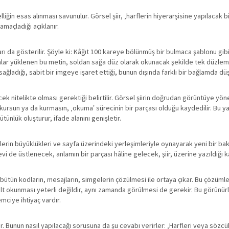
liğin esas alınması savunulur. Görsel şiir, ‚harflerin hiyerarşisine yapılacak bir 
maçladığı açıklanır.
lları da gösterilir. Şöyle ki: Kâğıt 100 kareye bölünmüş bir bulmaca şablonu gi
nlamlar yüklenen bu metin, soldan sağa düz olarak okunacak şekilde tek düzleml
m sağladığı, sabit bir imgeye işaret ettiği, bunun dışında farklı bir bağlamda
ecek nitelikte olması gerektiği belirtilir. Görsel şiirin doğrudan görüntüye y
ğı kursun ya da kurmasın, ‚okuma‛ sürecinin bir parçası olduğu kaydedilir. Bu y
tünlük oluşturur, ifade alanını genişletir.
elerin büyüklükleri ve sayfa üzerindeki yerleşimleriyle oynayarak yeni bir bak
levi de üstlenecek, anlamın bir parçası hâline gelecek, şiir, üzerine yazıldığı 
n bütün kodların, mesajların, simgelerin çözülmesi ile ortaya çıkar. Bu çözüml
salt okunması yeterli değildir, aynı zamanda görülmesi de gerekir. Bu görünürlüğ
mciye ihtiyaç vardır.
. Bunun nasıl yapılacağı sorusuna da şu cevabı verirler: ‚Harfleri veya sözcükl