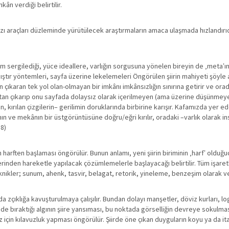
kân verdiği belirtilir.
zı araçları düzleminde yürütülecek araştırmaların amaca ulaşmada hızlandırıc
nüm sergilediği, yüce ideallere, varlığın sorgusuna yönelen bireyin de ‚meta‛ın
ıştır yöntemleri, sayfa üzerine lekelemeleri Öngörülen şiirin mahiyeti şöyle açı
n çıkaran tek yol olan-olmayan bir imkânı imkânsızlığın sınırına getirir ve or
ktan çıkarıp onu sayfada dolaysız olarak içerilmeyen (ama üzerine düşünmeye i
flerin, kırılan çizgilerin– gerilimin doruklarında birbirine karışır. Kafamızda y
ın ve mekânın bir üstgörüntüsüne doğru/eğri kırılır, oradaki –varlık olarak 
58)
lan harften başlaması öngörülür. Bunun anlamı, yeni şiirin biriminin ‚harf‛ oldu
erinden hareketle yapılacak çözümlemelerle başlayacağı belirtilir. Tüm işaretle
knikler; sunum, ahenk, tasvir, belagat, retorik, yineleme, benzeşim olarak ver
a zçıklığa kavuşturulmaya çalışılır. Bundan dolayı manşetler, döviz kurları, lo
şide bıraktığı algının şiire yansıması, bu noktada görselliğin devreye sokulması 
göz için kılavuzluk yapması öngörülür. Şiirde öne çıkan duyguların koyu ya da ital