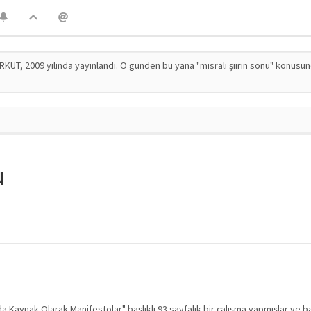
RKUT, 2009 yılında yayınlandı. O günden bu yana "mısralı şiirin sonu" konusu
u
a Kaynak Olarak Manifestolar" başlıklı 93 sayfalık bir çalışma yapmışlar ve b