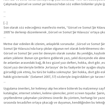
Çalışmada görsel ve somut şiir kılavuzu'ndan söz edilen bölümler şöyle (pd
...
...
[...]
Son olarak söz edeceğimiz manifesto metni, “Görsel ve Somut Şiir Kılavuzu
2005’te derlenip düzenlenerek ‚Görsel ve Somut Şiir Kılavuzu‛ ortaya çıkar
...
Metne dair edinilen ilk izlenim, anlaşılırlık sorunudur. ‚Görsel ve Somut Ş
Somut Şiir Kılavuzu‛nda karşı çıkılan olgunun net olarak belirtilmemesi de
Görsel ve Somut Şiir yeni bir deneyim olarak sunulur. Bu yeniliğin, kaybolm
anlam yüklenir. Bunun için gerilere gidilerek yazı, şekil düzeyinde ele alınır.
ile anlamları arasındaki bağ, ilk kez güzel yazı defteri, hokka, divit gibi 
Güzel yazı dersleriyle birlikte ‚kırtasiye‛ de bu faaliyetin bir ayağını ol
görselliği yok etmiş, bu türü bir kalıba sokmuştur. Şiiri hokka, divit gibi 
hakiki gösterisidir.‛ (Selamet 2007, 57) sözleriyle öngördükleri şiir tarzını 
...
Uygulama önerileri, bir kelimeyi alıp hecelere bölerek bu malzemeyi sayfa
kataloglar, internet siteleri, kelime işlemciler, print screen tuşudur. Ş
çeşitlendirme çalışmaları yürütmesi önerilir. Bu yöntem, herhangi bir yaz
sırasında tesadüfen ortaya çıkacağı ve duyumun, kendiliğinden bu tekniğe k