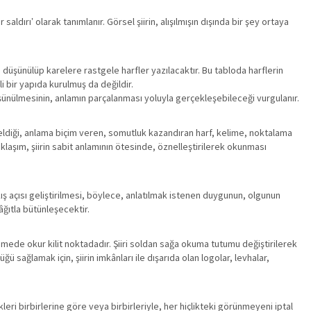
saldırı‛ olarak tanımlanır. Görsel şiirin, alışılmışın dışında bir şey ortaya
bi düşünülüp karelere rastgele harfler yazılacaktır. Bu tabloda harflerin
i bir yapıda kurulmuş da değildir.
 düşünülmesinin, anlamın parçalanması yoluyla gerçekleşebileceği vurgulanır.
öneldiği, anlama biçim veren, somutluk kazandıran harf, kelime, noktalama
aklaşım, şiirin sabit anlamının ötesinde, öznelleştirilerek okunması
ış açısı geliştirilmesi, böylece, anlatılmak istenen duygunun, olgunun
kâğıtla bütünleşecektir.
emede okur kilit noktadadır. Şiiri soldan sağa okuma tutumu değiştirilerek
ü sağlamak için, şiirin imkânları ile dışarıda olan logolar, levhalar,
eri birbirlerine göre veya birbirleriyle, her hiçlikteki görünmeyeni iptal