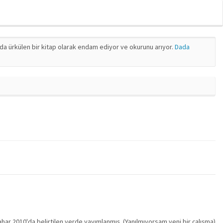
nda ürkülen bir kitap olarak endam ediyor ve okurunu arıyor.
Dada
ahar 2010'da belirtilen yerde yayımlanmış. (Yanılmıyorsam yeni bir çalışma)