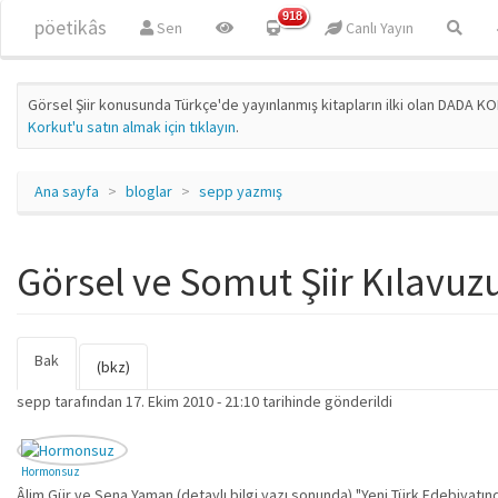
Ana içeriğe atla
918
pöetikâs
Sen
Canlı Yayın
Görsel Şiir konusunda Türkçe'de yayınlanmış kitapların ilki olan DADA KO
Korkut'u satın almak için tıklayın
.
Ana sayfa
bloglar
sepp yazmış
Görsel ve Somut Şiir Kılavuz
Bak
(etkin
Birincil sekmeler
(bkz)
sekme)
sepp
tarafından 17. Ekim 2010 - 21:10 tarihinde gönderildi
Hormonsuz
Âlim Gür ve Sena Yaman (detaylı bilgi yazı sonunda) "Yeni Türk Edebiyatınd