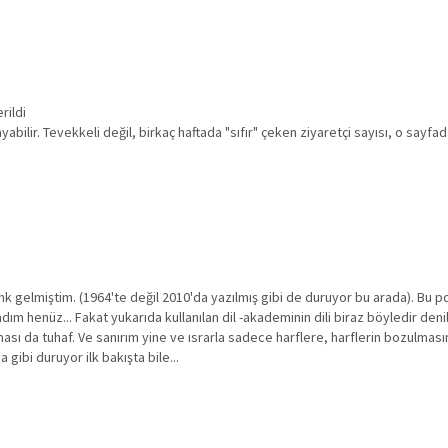
rildi
ayabilir. Tevekkeli değil, birkaç haftada "sıfır" çeken ziyaretçi sayısı, o sa
n denk gelmiştim. (1964'te değil 2010'da yazılmış gibi de duruyor bu arada). 
adım henüz... Fakat yukarıda kullanılan dil -akademinin dili biraz böyledir den
ası da tuhaf. Ve sanırım yine ve ısrarla sadece harflere, harflerin bozulmasın
 gibi duruyor ilk bakışta bile...