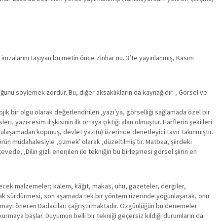
imzalarını taşıyan bu metin önce Zinhar nu. 3’te yayınlanmış, Kasım
duğunu söylemek zordur. Bu, diğer aksaklıkların da kaynağıdır. ‚ Görsel ve
jik bir olgu olarak değerlendirilen ‚yazı‛ya, görselliği sağlamada özel bir
i, yazı-resim ilişkisinin ilk ortaya çıktığı alan olmuştur. Harflerin şekilleri
aya ulaşamadan kopmuş, devlet yazı(n) üzerinde denetleyici tavır takınmıştır.
rün müdahalesiyle ‚çizmek‛ olarak ‚düzeltilmiş‛tir. Matbaa, şiirdeki
de, ‚Dilin gizli enerjileri ile tekniğin bu birleşmesi görsel şiirin en
ilecek malzemeler; kalem, kâğıt, makas, uhu, gazeteler, dergiler,
altarak sürdürmesi, son aşamada tek bir yöntem üzerinde yoğunlaşarak, onu
yazmayı öneren Dadacıları çağrıştırmaktadır. Özgünlüğün bu denemeler
urmaya başlar. Duyumun belli bir tekniği geçersiz kıldığı durumların da