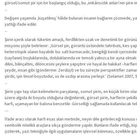
görsel/somut şiir için bir başlangıç olduğu, bu ‚imkânsızlık anları‛nın şiire im
...
Değişen yaşamda ‚kuşatılmış‛ hâlde bulunan insanın bağlarını çözmede, ya
yattığı ifade edilir.
...
Şiirin içerik olarak tüketim amaçlı, ferdîlikten uzak ve denetimli bir görü
misyonu şöyle belirlenir: ‚Görsel şiir, görüntü üstündeki tahribatı, kes-yap
heterotopik olanın hayalidir bu: salt kurmacadır, bengiliği kendi içerisinde
(sayfanın) boşluklarında, doluluklarında ve temsili yalnızca bir ayna olma
dilini, bilinçaltını, dilöncesini şeylere yapıştırır ve hayal ile hakikat –har
şeydir, insan gibi (gönderme: Zerdüşt) ve bu süreçte perspektifler zaman
şiirdir, işin tinsel boyutudur, us ile usdışı arasına yerleşir.‛ (Selamet 2007, 
...
Şiirin yapı taşı olan kelimelerin parçalanıp, somut şiirin, en küçük birim o
üzere algıda iki boyutu olduğuna değinilerek, görsel şiirin, harflerin şekill
harfi, uçamayan bir balona benzetilir. Görselliği sağlamada kullanılacak te
....
İfade aracı olarak harfi esas alan metinde, neyin dile getirileceği konusu d
sembolik nitelikli araçlara sıkça gönderme yapılır. Bunların ifade ettiği, ki
çizilerek, yazı tekniğiyle ilgili uygulamaların işlevsel kılınması, özellikle 