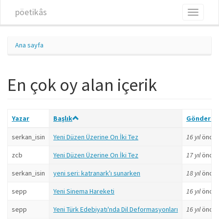
Ana içeriğe atla
pöetikâs
Toggle
navigati
Ana sayfa
En çok oy alan içerik
Yazar
Başlık
Gönderen
serkan_isin
Yeni Düzen Üzerine On İki Tez
16 yıl
önce
zcb
Yeni Düzen Üzerine On İki Tez
17 yıl
önce
serkan_isin
yeni seri: katranark'ı sunarken
18 yıl
önce
sepp
Yeni Sinema Hareketi
16 yıl
önce
sepp
Yeni Türk Edebiyatı'nda Dil Deformasyonları
16 yıl
önce