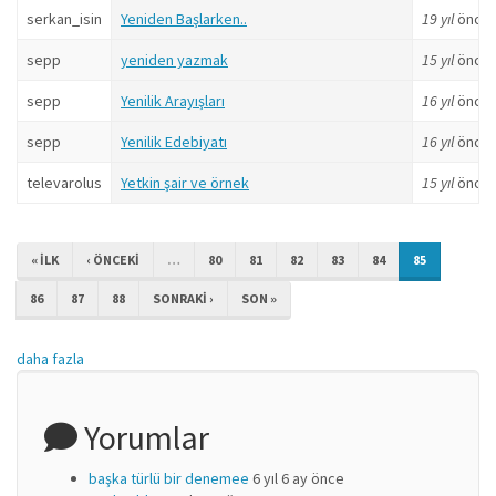
serkan_isin
Yeniden Başlarken..
19 yıl
önce
sepp
yeniden yazmak
15 yıl
önce
sepp
Yenilik Arayışları
16 yıl
önce
sepp
Yenilik Edebiyatı
16 yıl
önce
televarolus
Yetkin şair ve örnek
15 yıl
önce
« ILK
‹ ÖNCEKI
…
80
81
82
83
84
85
86
87
88
SONRAKI ›
SON »
daha fazla
Yorumlar
başka türlü bir denemee
6 yıl 6 ay önce