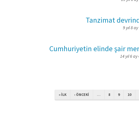
Tanzimat devrind
9 yıl 8 ay
Cumhuriyetin elinde şair m
14 yıl 6 ay
« ILK
‹ ÖNCEKI
…
8
9
10