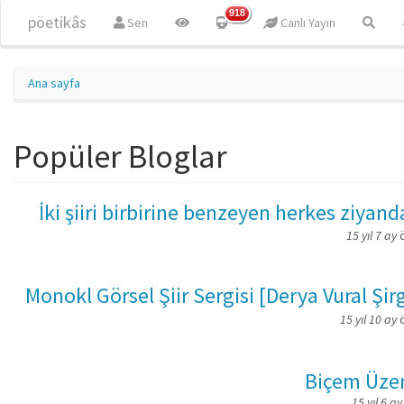
Ana içeriğe atla
918
pöetikâs
Sen
Canlı Yayın
Ana sayfa
Popüler Bloglar
İki şiiri birbirine benzeyen herkes ziyand
15 yıl 7 ay
Monokl Görsel Şiir Sergisi [Derya Vural Şirg
15 yıl 10 ay
Biçem Üze
15 yıl 6 ay