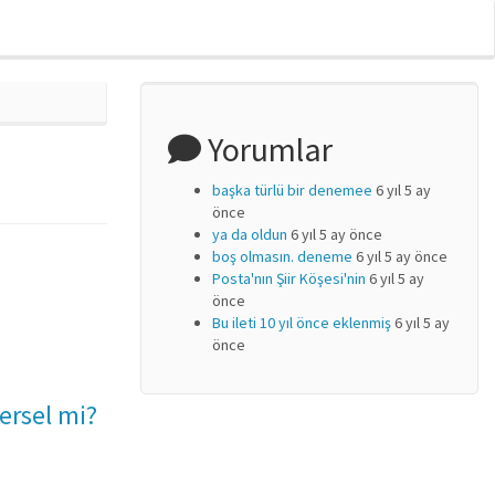
Yorumlar
başka türlü bir denemee
6 yıl 5 ay
önce
ya da oldun
6 yıl 5 ay önce
boş olmasın. deneme
6 yıl 5 ay önce
Posta'nın Şiir Köşesi'nin
6 yıl 5 ay
önce
Bu ileti 10 yıl önce eklenmiş
6 yıl 5 ay
önce
ersel mi?