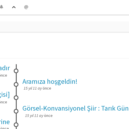
adır
önce
Aramıza hoşgeldin!
15 yıl 11 ay
önce
isi]
önce
Görsel-Konvansiyonel Şiir : Tarık Gün
15 yıl 11 ay
önce
rine
önce