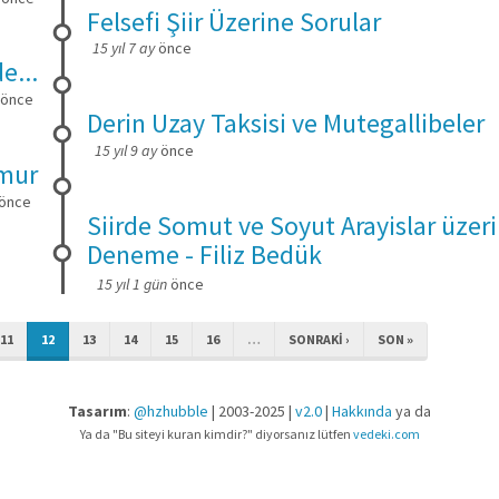
Felsefi Şiir Üzerine Sorular
15 yıl 7 ay
önce
e...
önce
Derin Uzay Taksisi ve Mutegallibeler
15 yıl 9 ay
önce
emur
önce
Siirde Somut ve Soyut Arayislar üzeri
Deneme - Filiz Bedük
15 yıl 1 gün
önce
11
12
13
14
15
16
…
SONRAKI ›
SON »
Tasarım
:
@hzhubble
| 2003-2025 |
v2.0
|
Hakkında
ya da
Ya da "Bu siteyi kuran kimdir?" diyorsanız lütfen
vedeki.com