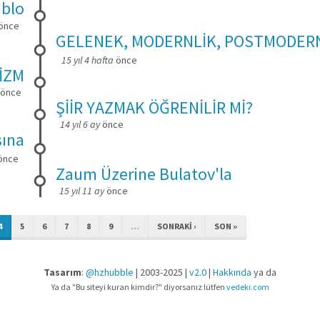
ablo
önce
GELENEK, MODERNLİK, POSTMODER
15 yıl 4 hafta
önce
İZM
önce
ŞİİR YAZMAK ÖĞRENİLİR Mİ?
14 yıl 6 ay
önce
sına
önce
Zaum Üzerine Bulatov'la
15 yıl 11 ay
önce
4
5
6
7
8
9
…
SONRAKI ›
SON »
Tasarım
:
@hzhubble
| 2003-2025 |
v2.0
|
Hakkında
ya da
Ya da "Bu siteyi kuran kimdir?" diyorsanız lütfen
vedeki.com