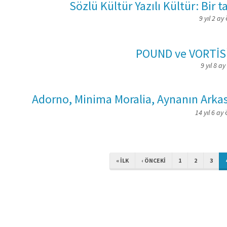
Sözlü Kültür Yazılı Kültür: Bir t
9 yıl 2 ay
POUND ve VORTİS
9 yıl 8 ay
Adorno, Minima Moralia, Aynanın Arka
14 yıl 6 ay
« ILK
‹ ÖNCEKI
1
2
3