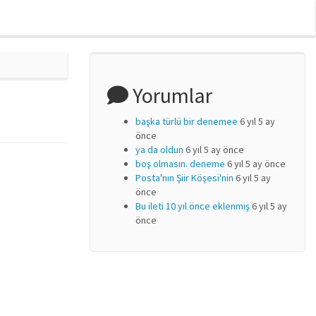
Yorumlar
başka türlü bir denemee
6 yıl 5 ay
önce
ya da oldun
6 yıl 5 ay önce
boş olmasın. deneme
6 yıl 5 ay önce
Posta'nın Şiir Köşesi'nin
6 yıl 5 ay
önce
Bu ileti 10 yıl önce eklenmiş
6 yıl 5 ay
önce