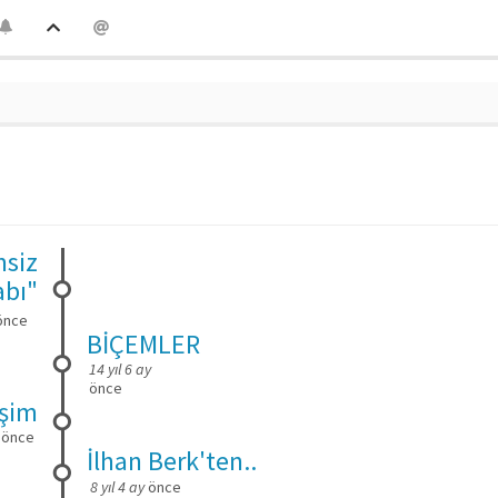
msiz
abı"
nce
BİÇEMLER
14 yıl 6 ay
önce
işim
önce
İlhan Berk'ten..
8 yıl 4 ay
önce