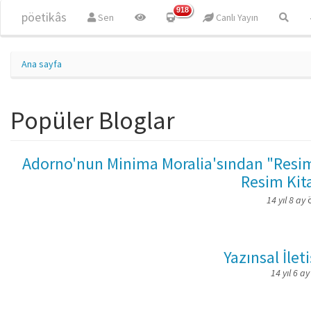
Ana içeriğe atla
918
pöetikâs
Sen
Canlı Yayın
Ana sayfa
Popüler Bloglar
Adorno'nun Minima Moralia'sından "Resi
Resim Kit
14 yıl 8 ay
ö
Yazınsal İlet
14 yıl 6 ay