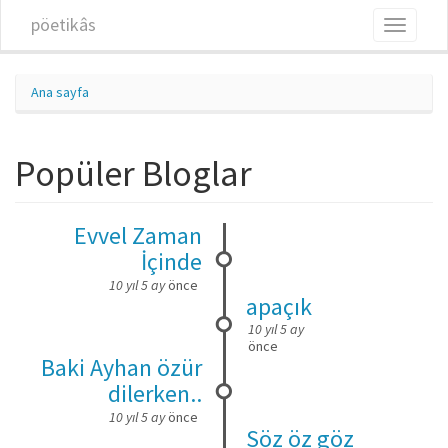
Ana içeriğe atla
pöetikâs
Toggle
navigati
Ana sayfa
Popüler Bloglar
Evvel Zaman
İçinde
10 yıl 5 ay
önce
apaçık
10 yıl 5 ay
önce
Baki Ayhan özür
dilerken..
10 yıl 5 ay
önce
Söz öz göz