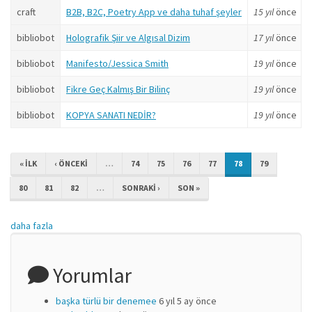
craft
B2B, B2C, Poetry App ve daha tuhaf şeyler
15 yıl
önce
bibliobot
Holografik Şiir ve Algısal Dizim
17 yıl
önce
bibliobot
Manifesto/Jessica Smith
19 yıl
önce
bibliobot
Fikre Geç Kalmış Bir Bilinç
19 yıl
önce
bibliobot
KOPYA SANATI NEDİR?
19 yıl
önce
« ILK
‹ ÖNCEKI
…
74
75
76
77
78
79
80
81
82
…
SONRAKI ›
SON »
daha fazla
Yorumlar
başka türlü bir denemee
6 yıl 5 ay önce