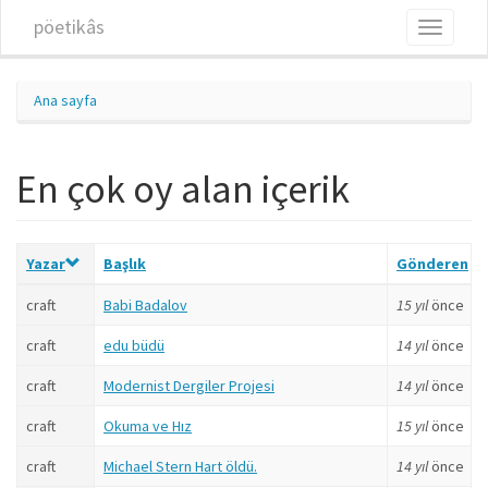
Ana içeriğe atla
pöetikâs
Toggle
navigati
Ana sayfa
En çok oy alan içerik
Yazar
Başlık
Gönderen
craft
Babi Badalov
15 yıl
önce
craft
edu büdü
14 yıl
önce
craft
Modernist Dergiler Projesi
14 yıl
önce
craft
Okuma ve Hız
15 yıl
önce
craft
Michael Stern Hart öldü.
14 yıl
önce