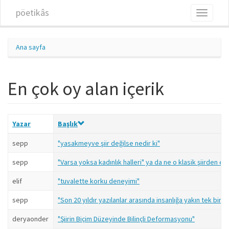
Ana içeriğe atla
pöetikâs
Toggle
navigati
Ana sayfa
En çok oy alan içerik
Yazar
Başlık
sepp
"yasakmeyve şiir değilse nedir ki"
sepp
"Varsa yoksa kadınlık halleri" ya da ne o klasik şiirden esi
elif
"tuvalette korku deneyimi"
sepp
"Son 20 yıldır yazılanlar arasında insanlığa yakın tek bir ş
deryaonder
"Şiirin Biçim Düzeyinde Bilinçli Deformasyonu"