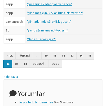
sepp
"Şiir sapına kadar plastik bence"
sepp
"şiir ölmez çünkü Allah buna izin vermez"
zamançuvalı
"şiir hatlarında süreklilik geçerli"
St
"şair değilim ama nükteciyim"
sepp
"Neden herkes şair?"
« ILK
‹ ÖNCEKI
…
80
81
82
83
84
85
86
87
88
SONRAKI ›
SON »
daha fazla
Yorumlar
başka türlü bir denemee
6 yıl 5 ay önce