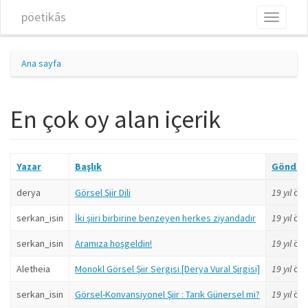
Ana içeriğe atla
pöetikâs
Toggle
navigati
Ana sayfa
En çok oy alan içerik
Yazar
Başlık
Gönder
derya
Görsel Şiir Dili
19 yıl
ön
serkan_isin
İki şiiri birbirine benzeyen herkes ziyandadır
19 yıl
ön
serkan_isin
Aramıza hoşgeldin!
19 yıl
ön
Aletheia
Monokl Görsel Şiir Sergisi [Derya Vural Şirgisi]
19 yıl
ön
serkan_isin
Görsel-Konvansiyonel Şiir : Tarık Günersel mi?
19 yıl
ön