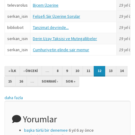
televarolus
Biçem Üzerine
19 yıl
ön
serkan_isin
Felsefi Şiir Üzerine Sorular
19 yıl
ön
bibliobot
Tanzimat devrinde...
19 yıl
ön
serkan_isin
Derin Uzay Taksisi ve Mutegallibeler
19 yıl
ön
serkan_isin
Cumhuriyetin elinde şair memur
19 yıl
ön
« ILK
‹ ÖNCEKI
…
8
9
10
11
12
13
14
15
16
…
SONRAKI ›
SON »
daha fazla
Yorumlar
başka türlü bir denemee
6 yıl 6 ay önce