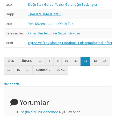
zcb
Doğu Slav Görsel Yazısı: Geleneğin Başlangıcı
sepp
TRACK 9 HATA (ERROR)
zcb
Yeni Düzen Üzerine On İki Tez
televarolus
Ömer Seyfettin ve Gözün Öyküsü
craft
Byrne ve "Envisioning Emotional Epistemological Informa
« ILK
‹ ÖNCEKI
…
8
9
10
11
12
13
14
15
16
…
SONRAKI ›
SON »
daha fazla
Yorumlar
başka türlü bir denemee
6 yıl 5 ay önce