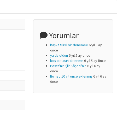
Yorumlar
başka türlü bir denemee
6 yıl 5 ay
önce
ya da oldun
6 yıl 5 ay önce
boş olmasın. deneme
6 yıl 5 ay önce
Posta'nın Şiir Köşesi'nin
6 yıl 6 ay
önce
Bu ileti 10 yıl önce eklenmiş
6 yıl 6 ay
önce