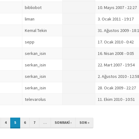
bibliobot
10. Mayıs 2007 - 22:27
liman
3. Ocak 2011 - 19:17
Kemal Tekin
31. Ağustos 2009 - 18:
sepp
17. Ocak 2010 - 0:42
serkan_isin
16. Nisan 2008 - 0:05
serkan_isin
22. Mart 2007 - 19:54
serkan_isin
2. Ağustos 2010 - 12:5
serkan_isin
28. Ocak 2009 - 22:27
televarolus
11. Ekim 2010 - 10:51
4
5
6
7
…
SONRAKI ›
SON »