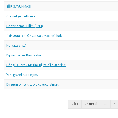
ŞİİR SAVUNMASI
Görsel şiir bitti mu
Post Normal Bilim (PNB)
“Bir Usta Bir Dünya: Sait Maden" hak.
Ne yazsanız?
Dipnotlar ve Kaynaklar
Döngü Olarak Metin/ Dijital Şiir Üzerine
Yani güzel kardeşim..
Düzgün bir e-kitap okuyucu almak
« ILK
‹ ÖNCEKI
…
3