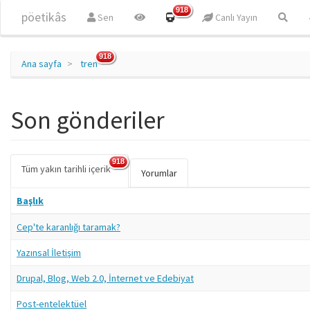
Ana içeriğe atla
918
pöetikâs
Sen
Canlı Yayın
918
Ana sayfa
tren
Son gönderiler
918
Tüm yakın tarihli içerik
(etkin
Birincil sekmeler
Yorumlar
sekme)
Başlık
Cep'te karanlığı taramak?
Yazınsal İletişim
Drupal, Blog, Web 2.0, İnternet ve Edebiyat
Post-entelektüel