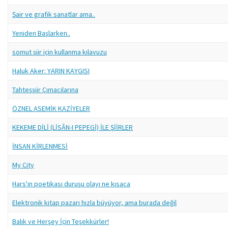
Şair ve grafik sanatlar ama..
Yeniden Başlarken..
somut şiir için kullanma kılavuzu
Haluk Aker: YARIN KAYGISI
Tahteşşiir Çımacılarına
ÖZNEL ASEMİK KAZİYELER
KEKEME DİLİ (LİSÂN-I PEPEGİ) İLE ŞİİRLER
İNSAN KİRLENMESİ
My City
Hars'ın poetikası duruşu olayı ne kısaca
Elektronik kitap pazarı hızla büyüyor, ama burada değil
Balık ve Herşey İçin Teşekkürler!