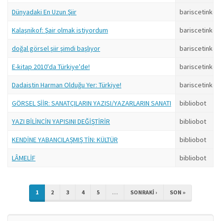
Dünyadaki En Uzun Şiir
bariscetinkol
Kalaşnikof: Şair olmak istiyordum
bariscetinkol
doğal görsel şiir şimdi başlıyor
bariscetinkol
E-kitap 2010'da Türkiye'de!
bariscetinkol
Dadaistin Harman Olduğu Yer: Türkiye!
bariscetinkol
GÖRSEL ŞİİR: SANATÇILARIN YAZISI/YAZARLARIN SANATI
bibliobot
YAZI BİLİNCİN YAPISINI DEĞİŞTİRİR
bibliobot
KENDİNE YABANCILAŞMIŞ TİN: KÜLTÜR
bibliobot
LÂMELİF
bibliobot
1
2
3
4
5
…
SONRAKI ›
SON »