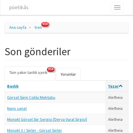
Ana içeriğe atla
pöetikâs
Toggle
navigati
918
Ana sayfa
tren
Son gönderiler
918
Tüm yakın tarihli içerik
(etkin
Birincil sekmeler
Yorumlar
sekme)
Başlık
Yazar
Görsel Şiirin Çoklu Mektubu
Aletheia
Nano sanat
Aletheia
Monokl Görsel Şiir Sergisi [Derya Vural Şirgisi]
Aletheia
Monokl 3 / Şiirler - Görsel Şiirler
Aletheia