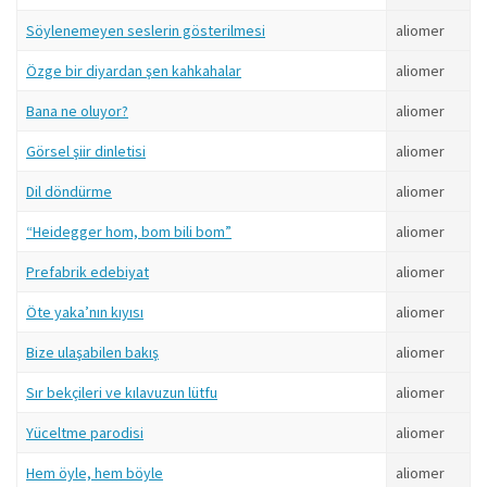
Söylenemeyen seslerin gösterilmesi
aliomer
Özge bir diyardan şen kahkahalar
aliomer
Bana ne oluyor?
aliomer
Görsel şiir dinletisi
aliomer
Dil döndürme
aliomer
“Heidegger hom, bom bili bom”
aliomer
Prefabrik edebiyat
aliomer
Öte yaka’nın kıyısı
aliomer
Bize ulaşabilen bakış
aliomer
Sır bekçileri ve kılavuzun lütfu
aliomer
Yüceltme parodisi
aliomer
Hem öyle, hem böyle
aliomer